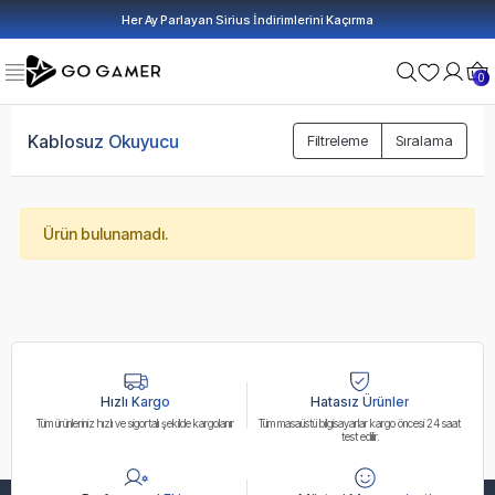
Her Ay Parlayan Sirius İndirimlerini Kaçırma
0
Kablosuz Okuyucu
Filtreleme
Sıralama
Ürün bulunamadı.
Hızlı Kargo
Hatasız Ürünler
Tüm ürünleriniz hızlı ve sigortalı şekilde kargolanır
Tüm masaüstü bilgisayarlar kargo öncesi 24 saat
test edilir.