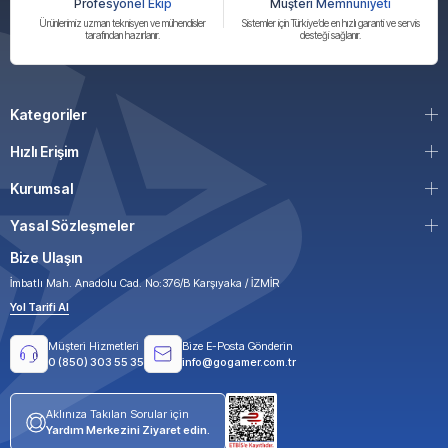
Profesyonel Ekip
Müşteri Memnuniyeti
Ürünlerimiz uzman teknisyen ve mühendisler
Sistemler için Türkiye’de en hızlı garanti ve servis
tarafından hazırlanır.
desteği sağlanır.
Kategoriler
Hızlı Erişim
Kurumsal
Yasal Sözleşmeler
Bize Ulaşın
İmbatlı Mah. Anadolu Cad. No:376/B Karşıyaka / İZMİR
Yol Tarifi Al
Müşteri Hizmetleri
Bize E-Posta Gönderin
0 (850) 303 55 35
info@gogamer.com.tr
Aklınıza Takılan Sorular için
Yardım Merkezini Ziyaret edin.