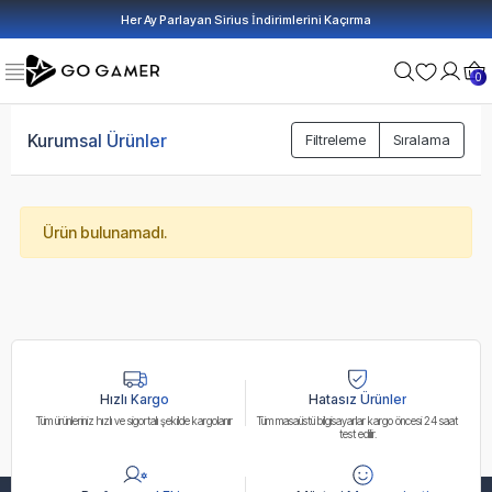
Her Ay Parlayan Sirius İndirimlerini Kaçırma
0
Kurumsal Ürünler
Filtreleme
Sıralama
Ürün bulunamadı.
Hızlı Kargo
Hatasız Ürünler
Tüm ürünleriniz hızlı ve sigortalı şekilde kargolanır
Tüm masaüstü bilgisayarlar kargo öncesi 24 saat
test edilir.