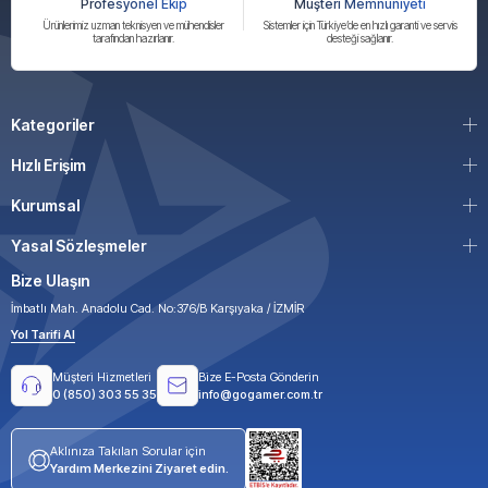
Profesyonel Ekip
Müşteri Memnuniyeti
Ürünlerimiz uzman teknisyen ve mühendisler
Sistemler için Türkiye’de en hızlı garanti ve servis
tarafından hazırlanır.
desteği sağlanır.
Kategoriler
Hızlı Erişim
Kurumsal
Yasal Sözleşmeler
Bize Ulaşın
İmbatlı Mah. Anadolu Cad. No:376/B Karşıyaka / İZMİR
Yol Tarifi Al
Müşteri Hizmetleri
Bize E-Posta Gönderin
0 (850) 303 55 35
info@gogamer.com.tr
Aklınıza Takılan Sorular için
Yardım Merkezini Ziyaret edin.