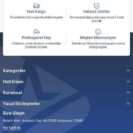
Hızlı Kargo
Hatasız Ürünler
Tüm ürünleriniz hızlı ve sigortalı şekilde kargolanır
Tüm masaüstü bilgisayarlar kargo öncesi 24 saat
test edilir.
Profesyonel Ekip
Müşteri Memnuniyeti
Ürünlerimiz uzman teknisyen ve mühendisler
Sistemler için Türkiye’de en hızlı garanti ve servis
tarafından hazırlanır.
desteği sağlanır.
Kategoriler
Hızlı Erişim
Kurumsal
Yasal Sözleşmeler
Bize Ulaşın
İmbatlı Mah. Anadolu Cad. No:376/B Karşıyaka / İZMİR
Yol Tarifi Al