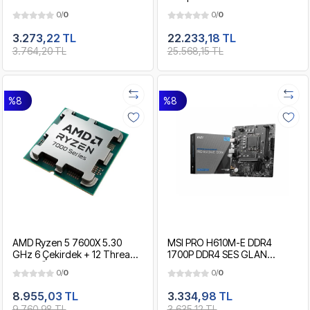
Fan Dokunmatik IPS Panel
0/
0
0/
0
Extended ATX 850W Premium
Gaming Kasa
3.273,22 TL
22.233,18 TL
3.764,20 TL
25.568,15 TL
%8
%8
AMD Ryzen 5 7600X 5.30
MSI PRO H610M-E DDR4
GHz 6 Çekirdek + 12 Threads
1700P DDR4 SES GLAN
38MB Önbellek 5nm AM5
HDMI/VGA SATA3 USB3.2
0/
0
0/
0
İşlemci
mATX
8.955,03 TL
3.334,98 TL
9.760,98 TL
3.635,12 TL