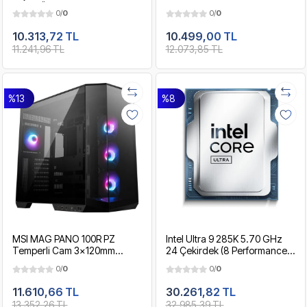
40MB Önbellek 5nm AM5
ARGB FAN E-ATX Premium
0/
0
0/
0
İşlemci
Plus Siyah Gaming Bilgisayar
Kasası - PSU YOK
10.313,72 TL
10.499,00 TL
11.241,96 TL
12.073,85 TL
%13
%8
MSI MAG PANO 100R PZ
Intel Ultra 9 285K 5.70 GHz
Temperli Cam 3x120mm
24 Çekirdek (8 Performance +
1x120mm ARGB Fan ATX
16 Efficient ) 24 Threads 36MB
0/
0
0/
0
750W 80+ Certified
Önbellek FCLGA1851 Ultra
Panoramik Gaming Siyah
Series 2 İşlemci
11.610,66 TL
30.261,82 TL
Bilgisayar Kasası
13.352,26 TL
32.985,39 TL