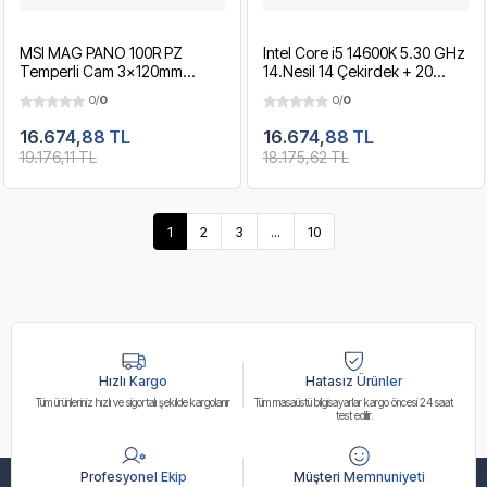
MSI MAG PANO 100R PZ
Intel Core i5 14600K 5.30 GHz
Temperli Cam 3x120mm
14.Nesil 14 Çekirdek + 20
1x120mm ARGB Fan ATX
Sanal Çekirdek ( Thread )
0/
0
0/
0
1000W 80+ Certified
20MB Önbellek LGA1700
Panoramik Gaming Beyaz
Raptor Lake Refresh 14.Nesil
16.674,88 TL
16.674,88 TL
Bilgisayar Kasası
İşlemci
19.176,11 TL
18.175,62 TL
1
2
3
...
10
Hızlı Kargo
Hatasız Ürünler
Tüm ürünleriniz hızlı ve sigortalı şekilde kargolanır
Tüm masaüstü bilgisayarlar kargo öncesi 24 saat
test edilir.
Profesyonel Ekip
Müşteri Memnuniyeti