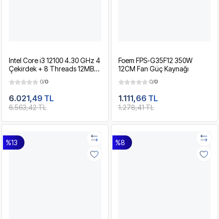
Intel Core i3 12100 4.30 GHz 4
Foem FPS-G35F12 350W
Çekirdek + 8 Threads 12MB
12CM Fan Güç Kaynağı
Önbellek 7nm LGA1700
0/
0
0/
0
12.Nesil İşlemci
6.021,49 TL
1.111,66 TL
6.563,42 TL
1.278,41 TL
%13
%8