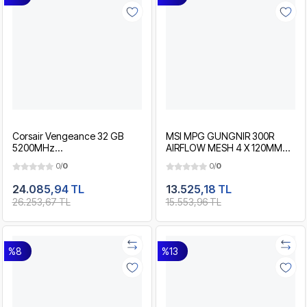
Corsair Vengeance 32 GB
MSI MPG GUNGNIR 300R
5200MHz
AIRFLOW MESH 4 X 120MM
CMK5X32G2B52C40A2 32GB
ARGB FAN E-ATX 750W 80+
0/
0
0/
0
DDR5 5200Mhz (1x32GB) XMP
Premium Plus Beyaz Gaming
3.0 & AMD EXPO Soğutuculu
Bilgisayar Kasası
24.085,94 TL
13.525,18 TL
Performans Ram Bellek
26.253,67 TL
15.553,96 TL
%8
%13