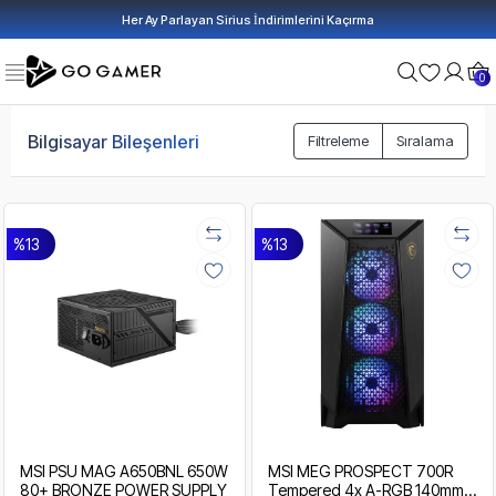
Her Ay Parlayan Sirius İndirimlerini Kaçırma
0
Bilgisayar Bileşenleri
Filtreleme
Sıralama
%13
%13
MSI PSU MAG A650BNL 650W
MSI MEG PROSPECT 700R
80+ BRONZE POWER SUPPLY
Tempered 4x A-RGB 140mm