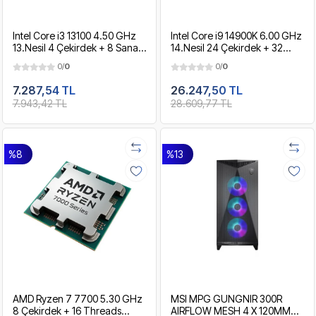
Intel Core i3 13100 4.50 GHz
Intel Core i9 14900K 6.00 GHz
13.Nesil 4 Çekirdek + 8 Sanal
14.Nesil 24 Çekirdek + 32
Çekirdek ( Thread ) 12MB
Sanal Çekirdek ( Thread )
0/
0
0/
0
Önbellek LGA1700
36MB Önbellek LGA1700
RaptorLake İşlemci
Raptor Lake Refresh 14.Nesil
7.287,54 TL
26.247,50 TL
İşlemci
7.943,42 TL
28.609,77 TL
%8
%13
AMD Ryzen 7 7700 5.30 GHz
MSI MPG GUNGNIR 300R
8 Çekirdek + 16 Threads
AIRFLOW MESH 4 X 120MM