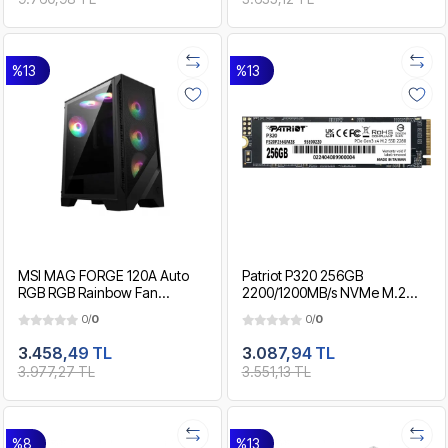
%13
%13
MSI MAG FORGE 120A Auto
Patriot P320 256GB
RGB RGB Rainbow Fan
2200/1200MB/s NVMe M.2
Premium RGB Gaming Kasa -
SSD Disk (P320P256GM28)
0/
0
0/
0
PSU YOK
3.458,49 TL
3.087,94 TL
3.977,27 TL
3.551,13 TL
%8
%13