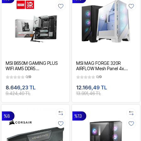
MSI B650M GAMING PLUS
MSI MAG FORGE 320R
WIFI AM5 DDR5
AIRFLOW Mesh Panel 4x
7200MHZ(OC) HDMI DP M.2
ARGB Fan ATX 1000W 80+
0/
0
0/
0
USB3.2 2.5G LAN WI-FI 6E
Premium RGB Beyaz Gaming
MATX
Kasa
8.646,23 TL
12.166,49 TL
9.424,40 TL
13.991,46 TL
%8
%13