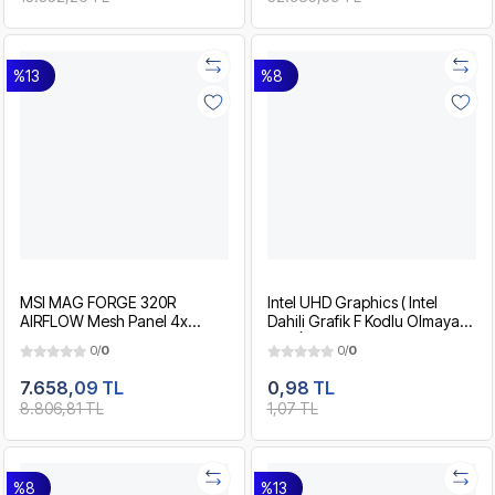
%13
%8
MSI MAG FORGE 320R
Intel UHD Graphics ( Intel
AIRFLOW Mesh Panel 4x
Dahili Grafik F Kodlu Olmayan
ARGB Fan ATX 750W 80+
Intel İşlemcilerle Birlikte )
0/
0
0/
0
Premium RGB Siyah Gaming
Kasa
7.658,09 TL
0,98 TL
8.806,81 TL
1,07 TL
%8
%13