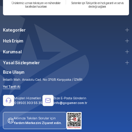
Ürünlerimiz uzman teknisyen ve mühendisler
Sistemler için Türkiye’de en hızlı garanti ve servis
tarafından hazırlanır.
desteği sağlanır.
Kategoriler
Hızlı Erişim
Kurumsal
Yasal Sözleşmeler
Bize Ulaşın
İmbatlı Mah. Anadolu Cad. No:376/B Karşıyaka / İZMİR
Yol Tarifi Al
Müşteri Hizmetleri
Bize E-Posta Gönderin
0 (850) 303 55 35
info@gogamer.com.tr
Aklınıza Takılan Sorular için
Yardım Merkezini Ziyaret edin.