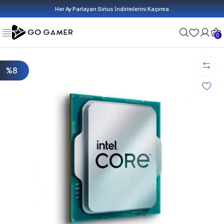
Her Ay Parlayan Sirius İndirimlerini Kaçırma
0
%8