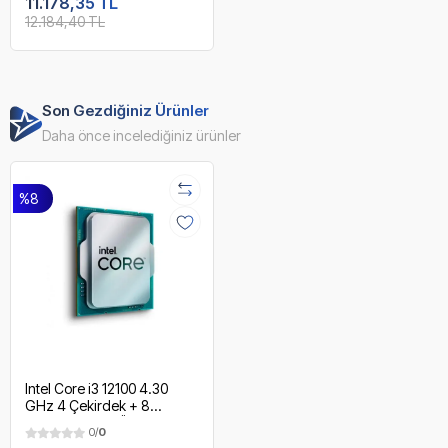
11.178,35 TL
12.184,40 TL
Son Gezdiğiniz Ürünler
Daha önce incelediğiniz ürünler
%8
Intel Core i3 12100 4.30
GHz 4 Çekirdek + 8
Threads 12MB Önbellek
0/
0
7nm LGA1700 12.Nesil