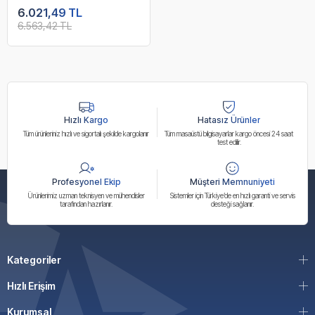
İşlemci
6.021,49 TL
6.563,42 TL
Hızlı Kargo
Hatasız Ürünler
Tüm ürünleriniz hızlı ve sigortalı şekilde kargolanır
Tüm masaüstü bilgisayarlar kargo öncesi 24 saat
test edilir.
Profesyonel Ekip
Müşteri Memnuniyeti
Ürünlerimiz uzman teknisyen ve mühendisler
Sistemler için Türkiye’de en hızlı garanti ve servis
tarafından hazırlanır.
desteği sağlanır.
Kategoriler
Hızlı Erişim
Kurumsal