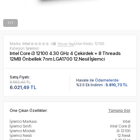
1 / 1
Marka:
Intel
Ürün Kodu:
12100
0/
0
Yorum Yap
Kategori:
İşlemci
Intel Core i3 12100 4.30 GHz 4 Çekirdek + 8 Threads
12MB Önbellek 7nm LGA1700 12.Nesil İşlemci
Satış Fiyatı:
Havale ile Ödemelerde
6.563,42 TL
%3.5 Ek İndirim :
5.810,73 TL
6.021,49 TL
Öne Çıkan Özellikler:
Tümünü Gör
İşlemci Markası:
Intel
İşlemci Sınıfı:
Intel Core i3
İşlemci Modeli:
i3-12100
İşlemci Nesli:
12.Nesil