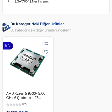
7nm LGA1700 12.Nesil İşlemci
Bu Kategorideki Diğer Ürünler
Bu kategorideki diğer ürünleri inceleyin.
%8
AMD Ryzen 5 9500F 5.00
GHz 6 Çekirdek + 12
Threads 32MB Önbellek
0/
0
4nm AM5 İşlemci