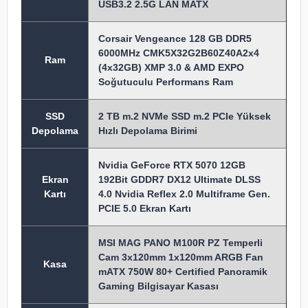
USB3.2 2.5G LAN MATX
Corsair Vengeance 128 GB DDR5
6000MHz CMK5X32G2B60Z40A2x4
Ram
(4x32GB) XMP 3.0 & AMD EXPO
Soğutuculu Performans Ram
SSD
2 TB m.2 NVMe SSD m.2 PCIe Yüksek
Depolama
Hızlı Depolama Birimi
Nvidia GeForce RTX 5070 12GB
Ekran
192Bit GDDR7 DX12 Ultimate DLSS
Kartı
4.0 Nvidia Reflex 2.0 Multiframe Gen.
PCIE 5.0 Ekran Kartı
MSI MAG PANO M100R PZ Temperli
Cam 3x120mm 1x120mm ARGB Fan
Kasa
mATX 750W 80+ Certified Panoramik
Gaming Bilgisayar Kasası