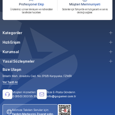
Profesyonel Ekip
Müşteri Memnuniyeti
Ürünlerimiz uzman teknisyen ve mühendisler
Sistemler için Türkiye’de en hızlı garanti ve servis
tarafından hazırlanır.
desteği sağlanır.
Kategoriler
Hızlı Erişim
Kurumsal
Yasal Sözleşmeler
Bize Ulaşın
İmbatlı Mah. Anadolu Cad. No:376/B Karşıyaka / İZMİR
Yol Tarifi Al
Müşteri Hizmetleri
Bize E-Posta Gönderin
0 (850) 303 55 35
info@gogamer.com.tr
Aklınıza Takılan Sorular için
Yardım Merkezini Ziyaret edin.