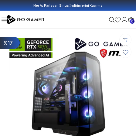
Her Ay Parlayan Sirius İndirimlerini Kaçırma
0
%17