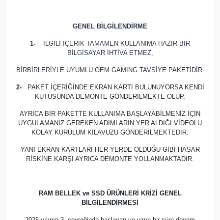
GENEL BİLGİLENDİRME
1-
İLGİLİ İÇERİK TAMAMEN KULLANIMA HAZIR BİR
BİLGİSAYAR İHTİVA ETMEZ,
BİRBİRLERİYLE UYUMLU OEM GAMING TAVSİYE PAKETİDİR.
2-
PAKET İÇERİĞİNDE EKRAN KARTI BULUNUYORSA KENDİ
KUTUSUNDA DEMONTE GÖNDERİLMEKTE OLUP,
AYRICA BİR PAKETTE KULLANIMA BAŞLAYABİLMENİZ İÇİN
UYGULAMANIZ GEREKEN ADIMLARIN YER ALDIĞI VİDEOLU
KOLAY KURULUM KILAVUZU GÖNDERİLMEKTEDİR.
YANİ EKRAN KARTLARI HER YERDE OLDUĞU GİBİ HASAR
RİSKİNE KARŞI AYRICA DEMONTE YOLLANMAKTADIR.
RAM BELLEK ve SSD ÜRÜNLERİ KRİZİ GENEL
BİLGİLENDİRMESİ
2025 yılının 3. çeyreğinde başlayan ve uzun bir süre devam