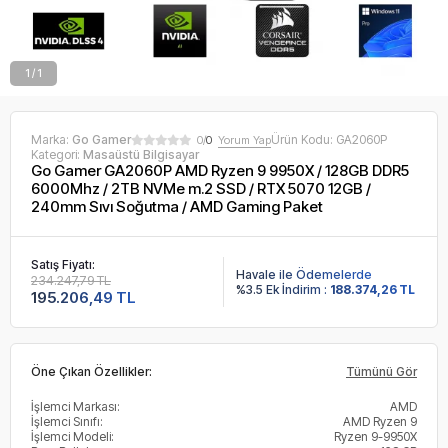
1 / 1
Marka:
Go Gamer
Ürün Kodu:
GA2060P
0/
0
Yorum Yap
Kategori:
Masaüstü Bilgisayar
Go Gamer GA2060P AMD Ryzen 9 9950X / 128GB DDR5
6000Mhz / 2TB NVMe m.2 SSD / RTX 5070 12GB /
240mm Sıvı Soğutma / AMD Gaming Paket
Satış Fiyatı:
Havale ile Ödemelerde
234.247,79 TL
%3.5 Ek İndirim :
188.374,26 TL
195.206,49 TL
Öne Çıkan Özellikler:
Tümünü Gör
İşlemci Markası:
AMD
İşlemci Sınıfı:
AMD Ryzen 9
İşlemci Modeli:
Ryzen 9-9950X