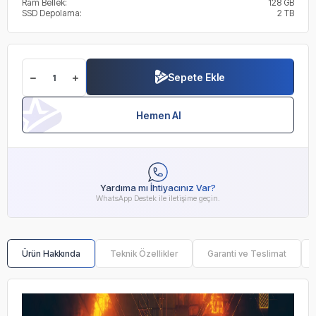
Ram Bellek:
128 GB
SSD Depolama:
2 TB
Sepete Ekle
Hemen Al
Yardıma mı İhtiyacınız Var?
WhatsApp Destek ile iletişime geçin.
Ürün Hakkında
Teknik Özellikler
Garanti ve Teslimat