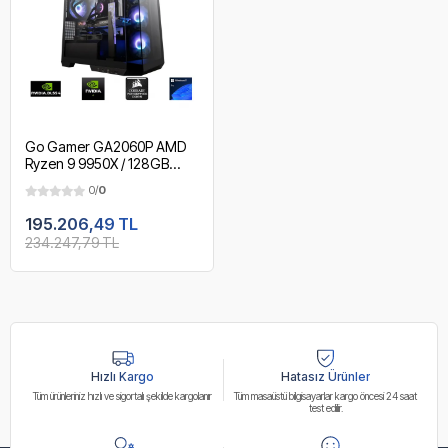
Go Gamer GA2060P AMD
Ryzen 9 9950X / 128GB
DDR5 6000Mhz / 2TB
0/
0
NVMe m.2 SSD / RTX 5070
12GB / 240mm Sıvı Soğutma
195.206,49 TL
/ AMD Gaming Paket
234.247,79 TL
Hızlı Kargo
Hatasız Ürünler
Tüm ürünleriniz hızlı ve sigortalı şekilde kargolanır
Tüm masaüstü bilgisayarlar kargo öncesi 24 saat
test edilir.