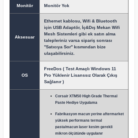
Monitör
Monitör Yok
Ethernet kablosu, Wifi & Bluetooth
için USB Adaptör, İç&Dış Mekan Wifi
Mesh Sistemleri gibi ek satın alma
Aksesuar
talepleriniz varsa sipariş sonrası
''Satıcıya Sor'' kısmından bize
ulaşabilirsiniz.
FreeDos ( Test Amaçlı Windows 11
OS
Pro Yüklenir Lisanssız Olarak Çıkış
Sağlanır )
Corsair XTM50 High Grade Thermal
Paste Hediye Uygulama
Fabrikasyon macun y
erine aftermarket
yüksek performans termal
pasta/macun laser kesim gerekli
mikron ölçütünde uygulanır