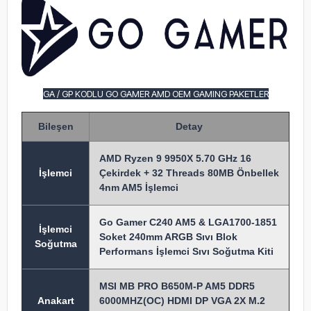
GA / GP KODLU GO GAMER AMD OEM GAMING PAKETLER
Bileşen
Detay
AMD Ryzen 9 9950X 5.70 GHz 16
İşlem
ci
Çekirdek + 32 Threads 80MB Önbellek
4nm AM5 İşlemci
Go Gamer C240 AM5 & LGA1700-1851
İşlemci
Soket 240mm ARGB Sıvı Blok
Soğutma
Performans İşlemci Sıvı Soğutma Kiti
MSI MB PRO B650M-P AM5 DDR5
Anakart
6000MHZ(OC) HDMI DP VGA 2X M.2