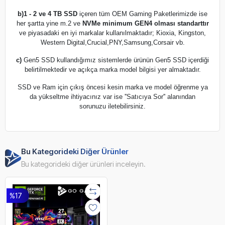
b)
1 - 2 ve 4 TB SSD
içeren tüm OEM Gaming Paketlerimizde ise
her şartta yine m.2 ve
NVMe minimum GEN4 olması standarttır
ve piyasadaki en iyi markalar kullanılmaktadır; Kioxia, Kingston,
Western Digital,Crucial,PNY,Samsung,Corsair vb.
c)
Gen5 SSD kullandığımız sistemlerde ürünün Gen5 SSD içerdiği
belirtilmektedir ve açıkça marka model bilgisi yer almaktadır.
SSD ve Ram için çıkış öncesi kesin marka ve model öğrenme ya
da yükseltme ihtiyacınız var ise ''Satıcıya Sor'' alanından
sorunuzu iletebilirsiniz.
Bu Kategorideki Diğer Ürünler
Bu kategorideki diğer ürünleri inceleyin.
%17