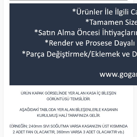
ÜRÜN KAPAK GÖRSELİNDE YER ALAN KASA İÇ BİLEŞEN
GÖRÜNTÜSÜ TEMSİLİDİR.
AŞAĞIDAKİ TABLODA YER ALAN BİLEŞENLERLE KASANIN
KURULMUŞ HALİ TARAFINIZA GELİR.
(ÖRNEĞİN; 240mm SIVI SOĞUTMA VARSA KASANIZIN ÜST KISMINDA
2 ADET FAN OLACAKTIR, 360mm VARSA 3 ADET OLACAKTIR vb.)