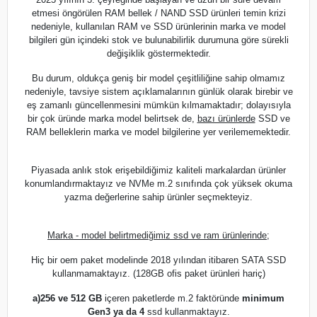
etmesi öngörülen RAM bellek / NAND SSD ürünleri temin krizi
nedeniyle, kullanılan RAM ve SSD ürünlerinin marka ve model
bilgileri gün içindeki stok ve bulunabilirlik durumuna göre sürekli
değişiklik göstermektedir.
Bu durum, oldukça geniş bir model çeşitliliğine sahip olmamız
nedeniyle, tavsiye sistem açıklamalarının günlük olarak birebir ve
eş zamanlı güncellenmesini mümkün kılmamaktadır; dolayısıyla
bir çok üründe marka model belirtsek de,
bazı ürünlerde
SSD ve
RAM belleklerin marka ve model bilgilerine yer verilememektedir.
Piyasada anlık stok erişebildiğimiz kaliteli markalardan ürünler
konumlandırmaktayız ve NVMe m.2 sınıfında çok yüksek okuma
yazma değerlerine sahip ürünler seçmekteyiz.
Marka - model belirtmediğimiz ssd ve ram ürünlerinde;
Hiç bir oem paket modelinde 2018 yılından itibaren SATA SSD
kullanmamaktayız. (128GB ofis paket ürünleri hariç)
a)
256 ve 512 GB
içeren paketlerde m.2 faktöründe
minimum
Gen3 ya da 4
ssd kullanmaktayız.