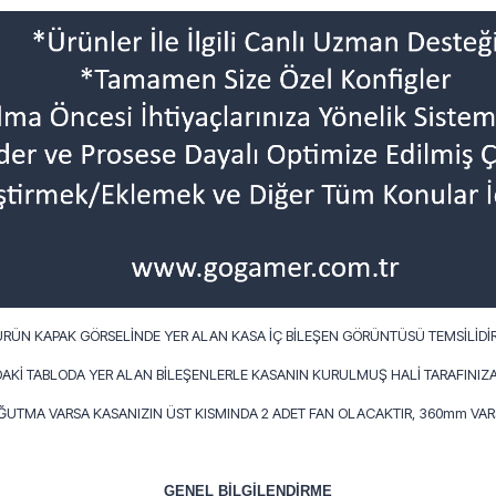
ÜRÜN KAPAK GÖRSELİNDE YER ALAN KASA İÇ BİLEŞEN GÖRÜNTÜSÜ TEMSİLİDİR
AKİ TABLODA YER ALAN BİLEŞENLERLE KASANIN KURULMUŞ HALİ TARAFINIZA
OĞUTMA VARSA KASANIZIN ÜST KISMINDA 2 ADET FAN OLACAKTIR, 360mm VARS
GENEL BİLGİLENDİRME