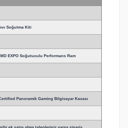
vı Soğutma Kiti
AMD EXPO Soğutuculu Performans Ram
ified Panoramik Gaming Bilgisayar Kasası
bi ek satın alma talepleriniz varsa sipariş