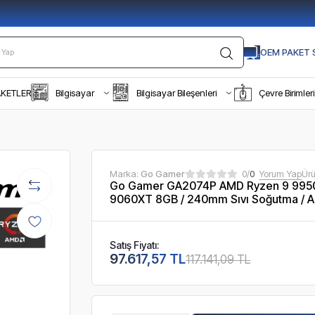
OEM PAKET S
AKETLER
Bilgisayar
Bilgisayar Bileşenleri
Çevre Birimleri
Marka:
Go Gamer
0/
0
Yorum Yap
Ür
Go Gamer GA2074P AMD Ryzen 9 9950
9060XT 8GB / 240mm Sıvı Soğutma / 
Satış Fiyatı:
97.617,57 TL
117.141,09 TL