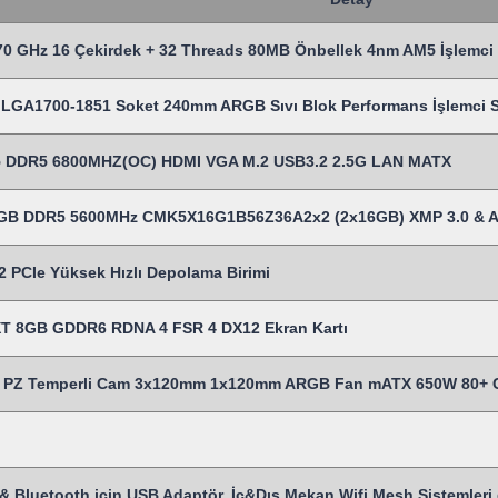
0 GHz 16 Çekirdek + 32 Threads 80MB Önbellek 4nm AM5 İşlemci
LGA1700-1851 Soket 240mm ARGB Sıvı Blok Performans İşlemci Sı
 DDR5 6800MHZ(OC) HDMI VGA M.2 USB3.2 2.5G LAN MATX
2 GB DDR5 5600MHz CMK5X16G1B56Z36A2x2 (2x16GB) XMP 3.0 & 
 PCIe Yüksek Hızlı Depolama Birimi
T 8GB GDDR6 RDNA 4 FSR 4 DX12 Ekran Kartı
Z Temperli Cam 3x120mm 1x120mm ARGB Fan mATX 650W 80+ Cert
& Bluetooth için USB Adaptör, İç&Dış Mekan Wifi Mesh Sistemleri gi