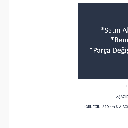
AŞAĞID
(ÖRNEĞİN; 240mm SIVI S