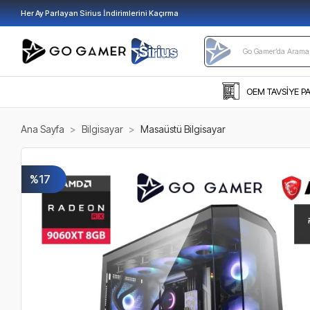
Her Ay Parlayan Sirius İndirimlerini Kaçırma
OEM TAVSİYE P
Ana Sayfa
Bilgisayar
Masaüstü Bilgisayar
%17