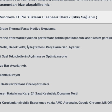
 kısmından bize ulaşabilirsiniz.
Windows 11 Pro Yüklenir Lisanssız Olarak Çıkış Sağlanır )
 Grade Thermal Paste Hediye Uygulama
y
erine aftermarket yüksek performans termal pasta/macun laser kesim gerekli
ili, Bellek Voltaj İyileştirmesi, Parçaların Gen. Ayarları
 Özel Teknolojilerin Açılması ve Optimizasyonu
ze Bar Ayarları vb.
 Montaj Dizaynı
Bazlı Performans Özelleştirmeleri
şen Hatalarına Karşı 24 Saat Kesintisiz Donanım Testi
 Kurulumları (Nvidia Experience ya da AMD Adrenalin, Google Chrome, MS Off