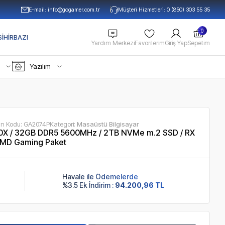
E-mail:
info@gogamer.com.tr
Müşteri Hizmetleri: 0 (850) 303 55 35
0
IHIRBAZI
Yardım Merkezi
Favorilerim
Giriş Yap
Sepetim
Yazılım
ün Kodu:
GA2074P
Kategori:
Masaüstü Bilgisayar
X / 32GB DDR5 5600MHz / 2TB NVMe m.2 SSD / RX
AMD Gaming Paket
Havale ile Ödemelerde
%3.5 Ek İndirim :
94.200,96 TL