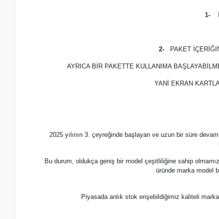
1-
İ
2-
PAKET İÇERİĞ
AYRICA BİR PAKETTE KULLANIMA BAŞLAYABİLM
YANİ EKRAN KARTLA
2025 yılının 3. çeyreğinde başlayan ve uzun bir süre devam
Bu durum, oldukça geniş bir model çeşitliliğine sahip olmamı
üründe marka model b
Piyasada anlık stok erişebildiğimiz kaliteli m