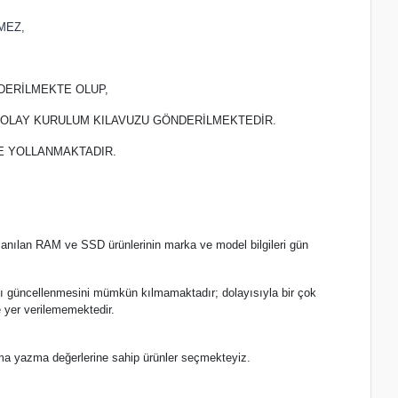
MEZ,
DERİLMEKTE OLUP,
 KOLAY KURULUM KILAVUZU GÖNDERİLMEKTEDİR.
TE YOLLANMAKTADIR.
lanılan RAM ve SSD ürünlerinin marka ve model bilgileri gün
.
nlı güncellenmesini mümkün kılmamaktadır; dolayısıyla bir çok
 yer verilememektedir.
ma yazma değerlerine sahip ürünler seçmekteyiz.