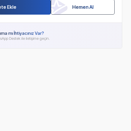
te Ekle
Hemen Al
ıma mı İhtiyacınız Var?
App Destek ile iletişime geçin.