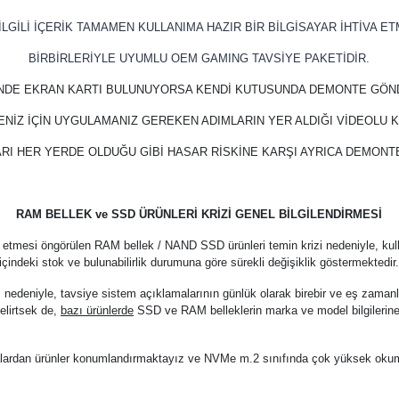
LGİLİ İÇERİK TAMAMEN KULLANIMA HAZIR BİR BİLGİSAYAR İHTİVA ET
BİRBİRLERİYLE UYUMLU OEM GAMING TAVSİYE PAKETİDİR.
İNDE EKRAN KARTI BULUNUYORSA KENDİ KUTUSUNDA DEMONTE GÖN
ENİZ İÇİN UYGULAMANIZ GEREKEN ADIMLARIN YER ALDIĞI VİDEOLU
RI HER YERDE OLDUĞU GİBİ HASAR RİSKİNE KARŞI AYRICA DEMON
RAM BELLEK ve SSD ÜRÜNLERİ KRİZİ GENEL BİLGİLENDİRMESİ
 etmesi öngörülen RAM bellek / NAND SSD ürünleri temin krizi nedeniyle, kul
içindeki stok ve bulunabilirlik durumuna göre sürekli değişiklik göstermektedir
z nedeniyle, tavsiye sistem açıklamalarının günlük olarak birebir ve eş zama
elirtsek de,
bazı ürünlerde
SSD ve RAM belleklerin marka ve model bilgilerine
arkalardan ürünler konumlandırmaktayız ve NVMe m.2 sınıfında çok yüksek oku