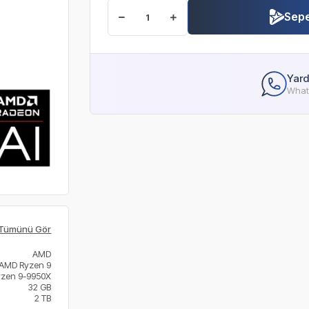
Sepe
Yard
Whats
Tümünü Gör
AMD
AMD Ryzen 9
yzen 9-9950X
32 GB
2 TB