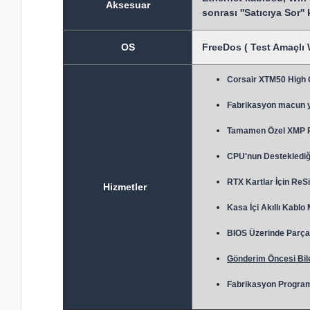
Aksesuar
sonrası ''Satıcıya Sor''
OS
FreeDos ( Test Amaçlı 
Corsair XTM50 High
Fabrikasyon macun 
Tamamen Özel XMP Prof
CPU'nun Desteklediği
RTX Kartlar İçin ReSi
Hizmetler
Kasa İçi Akıllı Kablo
BIOS Üzerinde Parça 
Gönderim Öncesi Bile
Fabrikasyon Program