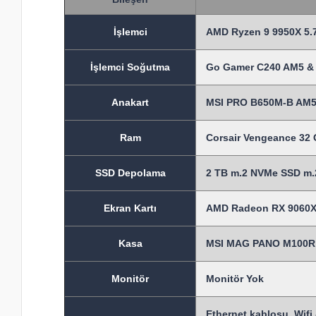
İşlem
ci
AMD Ryzen 9 9950X 5.7
İşlemci Soğutma
Go Gamer C240 AM5 & 
Anakart
MSI PRO B650M-B AM5
Ram
Corsair Vengeance 3
SSD Depolama
2 TB m.2 NVMe SSD m.2
Ekran Kartı
AMD Radeon RX 9060X
Kasa
MSI MAG PANO M100R P
Monitör
Monitör Yok
Ethernet kablosu, Wifi 