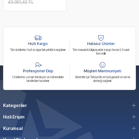
43.051,42 TL
Hızlı Kargo
Hatasız Ürünler
Tüm ürünleriniz hızlı ve sigortalı şekilde kargolanır
Tüm masaüstü bilgisayarlar kargo öncesi 24 saat
test edilir.
Profesyonel Ekip
Müşteri Memnuniyeti
Ürünlerimiz uzman teknisyen ve mühendisler
Sistemler için Türkiye’de en hızlı garanti ve servis
tarafından hazırlanır.
desteği sağlanır.
Kategoriler
Hızlı Erişim
Kurumsal