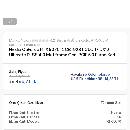
1 / 1
Marka:
Nvidia
Ürün Kodu:
RTX5070-K
0/
0
Yorum Yap
Kategori:
Ekran Kartı
Nvidia GeForce RTX 5070 12GB 192Bit GDDR7 DX12
Ultimate DLSS 4.0 Multiframe Gen. PCIE 5.0 Ekran Kartı
Satış Fiyatı:
Havale ile Ödemelerde
43.051,42 TL
%3.5 Ek İndirim :
38.114,33 TL
39.496,71 TL
Öne Çıkan Özellikler:
Tümünü Gör
Ekran Kartı Üreticisi:
Nvidia
Ekran Kartı Hafızası:
12 GB
Ekran Kartı Modeli:
RTX 5070