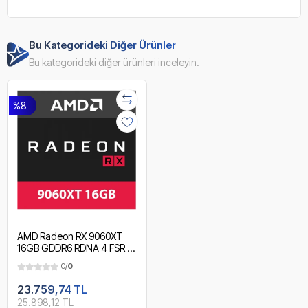
Bu Kategorideki Diğer Ürünler
Bu kategorideki diğer ürünleri inceleyin.
%8
AMD Radeon RX 9060XT
16GB GDDR6 RDNA 4 FSR 4
DX12 Ekran Kartı
0/
0
23.759,74 TL
25.898,12 TL