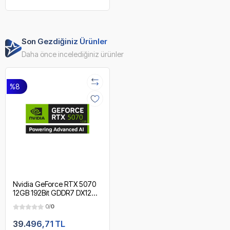
Son Gezdiğiniz Ürünler
Daha önce incelediğiniz ürünler
%8
Nvidia GeForce RTX 5070
12GB 192Bit GDDR7 DX12
Ultimate DLSS 4.0
0/
0
Multiframe Gen. PCIE 5.0
Ekran Kartı
39.496,71 TL