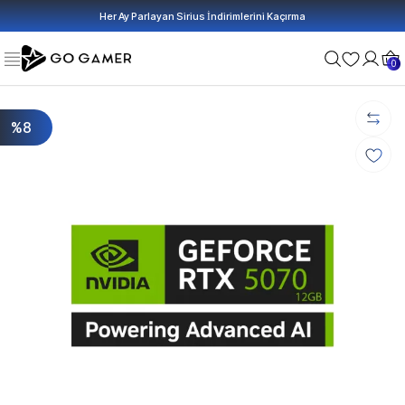
Her Ay Parlayan Sirius İndirimlerini Kaçırma
0
%8