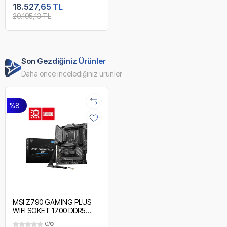
RGB ATX
18.527,65 TL
20.195,13 TL
Son Gezdiğiniz Ürünler
Daha önce incelediğiniz ürünler
%8
MSI Z790 GAMING PLUS
WIFI SOKET 1700 DDR5
7200MHZ(OC) PCI-E GEN5
0/
0