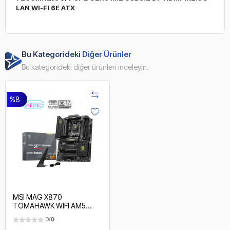
LAN WI-FI 6E ATX
Bu Kategorideki Diğer Ürünler
Bu kategorideki diğer ürünleri inceleyin.
%8
MSI MAG X870
TOMAHAWK WIFI AM5
DDR5 8400MHZ(OC) USB4
0/
0
4x M.2 HDMI 5G LAN WIFI 7