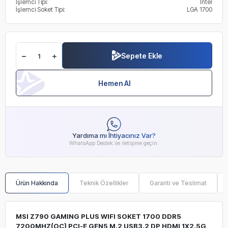
İşlemci Tipi:
Intel
İşlemci Soket Tipi:
LGA 1700
Sepete Ekle
Hemen Al
Yardıma mı İhtiyacınız Var?
WhatsApp Destek ile iletişime geçin.
Ürün Hakkında
Teknik Özellikler
Garanti ve Teslimat
MSI Z790 GAMING PLUS WIFI SOKET 1700 DDR5
7200MHZ(OC) PCI-E GEN5 M.2 USB3.2 DP HDMI 1X2.5G