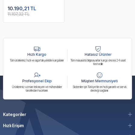
M.2 USB3.2 DP HDMI
1X2.5G LAN WI-FI 6E ATX
10.190,21 TL
11.107,32 TL
Hızlı Kargo
Hatasız Ürünler
Tüm ürünleriniz hızlı ve sigortalı şekilde kargolanır
Tüm masaüstü bilgisayarlar kargo öncesi 24 saat
test edilir.
Profesyonel Ekip
Müşteri Memnuniyeti
Ürünlerimiz uzman teknisyen ve mühendisler
Sistemler için Türkiye’de en hızlı garanti ve servis
tarafından hazırlanır.
desteği sağlanır.
Kategoriler
Hızlı Erişim