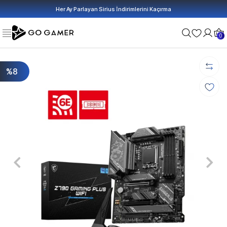
Her Ay Parlayan Sirius İndirimlerini Kaçırma
0
%8