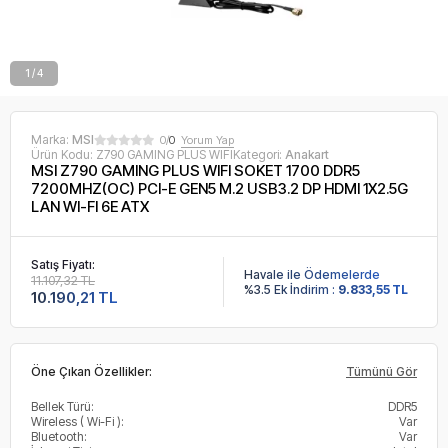
1 / 4
Marka:
MSI
0/
0
Yorum Yap
Ürün Kodu:
Z790 GAMING PLUS WIFI
Kategori:
Anakart
MSI Z790 GAMING PLUS WIFI SOKET 1700 DDR5
7200MHZ(OC) PCI-E GEN5 M.2 USB3.2 DP HDMI 1X2.5G
LAN WI-FI 6E ATX
Satış Fiyatı:
Havale ile Ödemelerde
11.107,32 TL
%3.5 Ek İndirim :
9.833,55 TL
10.190,21 TL
Öne Çıkan Özellikler:
Tümünü Gör
Bellek Türü:
DDR5
Wireless ( Wi-Fi ):
Var
Bluetooth:
Var