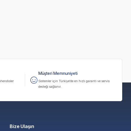
Müşteri Memnuniyeti
hendisler
Sistemler için Türkiye’de en hızlı garanti ve servis
desteği sağlanır.
Bize Ulaşın