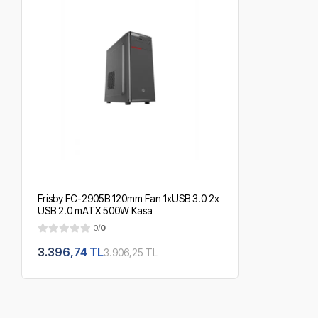
Frisby FC-2905B 120mm Fan 1xUSB 3.0 2x
USB 2.0 mATX 500W Kasa
0/
0
3.396,74 TL
3.906,25 TL