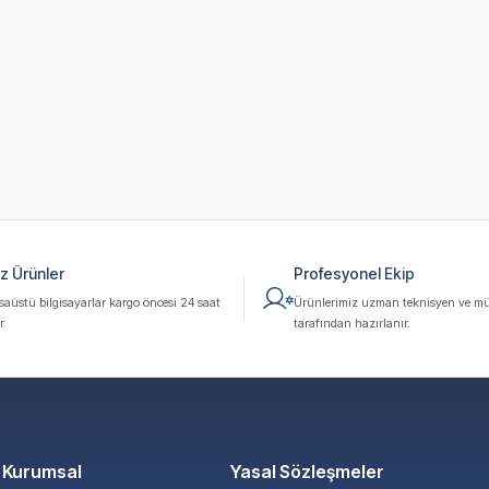
z Ürünler
Profesyonel Ekip
üstü bilgisayarlar kargo öncesi 24 saat
Ürünlerimiz uzman teknisyen ve mü
r.
tarafından hazırlanır.
Kurumsal
Yasal Sözleşmeler