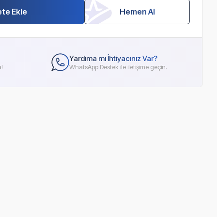
te Ekle
Hemen Al
Yardıma mı İhtiyacınız Var?
a!
WhatsApp Destek ile iletişime geçin.