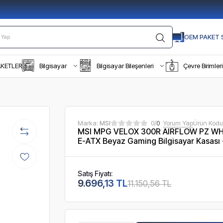
OEM PAKET S
AKETLER
Bilgisayar
Bilgisayar Bileşenleri
Çevre Birimleri
Marka:
MSI
0/
0
Yorum Yap
Ürün Kodu
MSI MPG VELOX 300R AIRFLOW PZ WH
E-ATX Beyaz Gaming Bilgisayar Kasası
Satış Fiyatı:
9.696,13 TL
11.150,56 TL