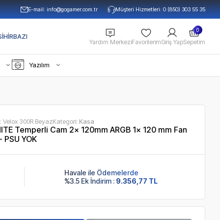
E-mail:
info@gogamer.com.tr
Müşteri Hizmetleri: 0 (850) 303 55 35
0
IHIRBAZI
Yardım Merkezi
Favorilerim
Giriş Yap
Sepetim
Yazılım
:
Velox 300R Beyaz
Kategori:
Kasa
ITE Temperli Cam 2x 120mm ARGB 1x 120 mm Fan
 - PSU YOK
Havale ile Ödemelerde
%3.5 Ek İndirim :
9.356,77 TL