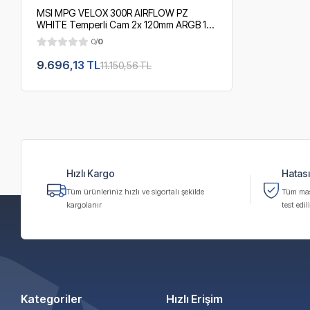
MSI MPG VELOX 300R AIRFLOW PZ
WHITE Temperli Cam 2x 120mm ARGB 1x
120 mm Fan E-ATX Beyaz Gaming
0/
0
Bilgisayar Kasası - PSU YOK
9.696,13 TL
11.150,56 TL
Hızlı Kargo
Hatası
Tüm ürünleriniz hızlı ve sigortalı şekilde
Tüm masa
kargolanır
test edili
Kategoriler
Hızlı Erişim