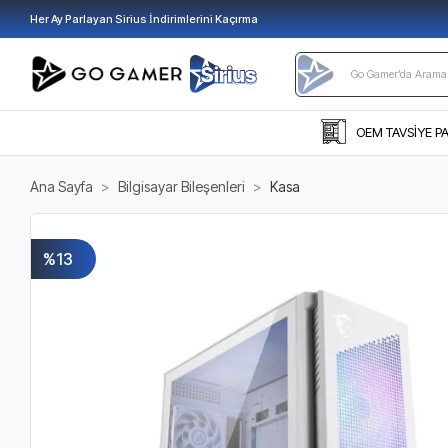
Her Ay Parlayan Sirius İndirimlerini Kaçırma
OEM TAVSİYE P
Ana Sayfa
Bilgisayar Bileşenleri
Kasa
%13