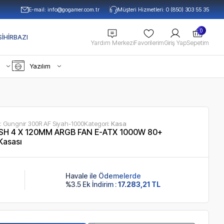
E-mail:
info@gogamer.com.tr
Müşteri Hizmetleri: 0 (850) 303 55 35
0
IHIRBAZI
Yardım Merkezi
Favorilerim
Giriş Yap
Sepetim
Yazılım
:
Gungnir 300R AF Siyah-1000
Kategori:
Kasa
H 4 X 120MM ARGB FAN E-ATX 1000W 80+
Kasası
Havale ile Ödemelerde
%3.5 Ek İndirim :
17.283,21 TL