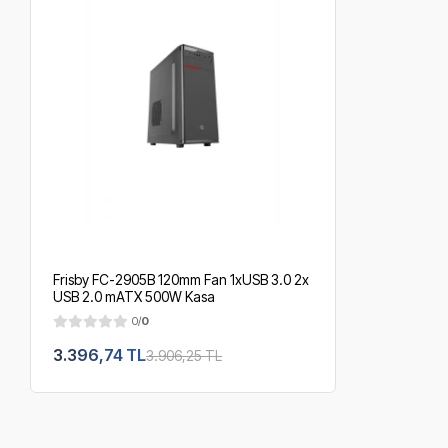
Frisby FC-2905B 120mm Fan 1xUSB 3.0 2x
USB 2.0 mATX 500W Kasa
0/
0
3.396,74 TL
3.906,25 TL