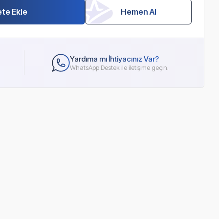
te Ekle
Hemen Al
Yardıma mı İhtiyacınız Var?
WhatsApp Destek ile iletişime geçin.