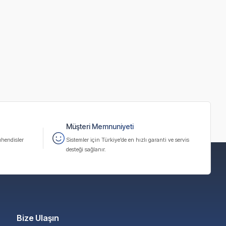
Müşteri Memnuniyeti
hendisler
Sistemler için Türkiye’de en hızlı garanti ve servis
desteği sağlanır.
Bize Ulaşın