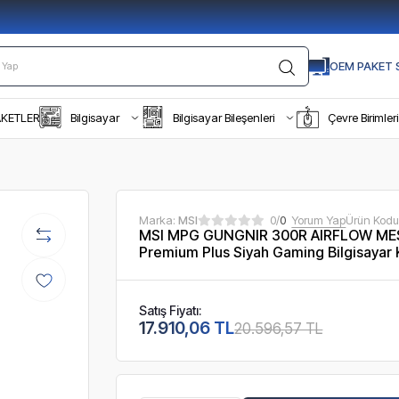
OEM PAKET S
AKETLER
Bilgisayar
Bilgisayar Bileşenleri
Çevre Birimleri
Marka:
MSI
0/
0
Yorum Yap
Ürün Kodu
MSI MPG GUNGNIR 300R AIRFLOW MES
Premium Plus Siyah Gaming Bilgisayar 
Satış Fiyatı:
17.910,06 TL
20.596,57 TL