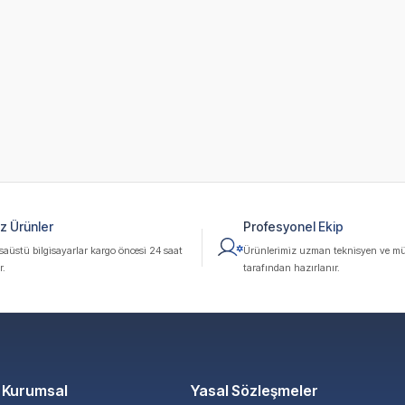
z Ürünler
Profesyonel Ekip
üstü bilgisayarlar kargo öncesi 24 saat
Ürünlerimiz uzman teknisyen ve mü
r.
tarafından hazırlanır.
Kurumsal
Yasal Sözleşmeler