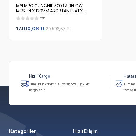
MSI MPG GUNGNIR 300R AIRFLOW
MESH 4 X 120MM ARGB FAN E-ATX
1000W 80+ Premium Plus Siyah Gaming
0/
0
Bilgisayar Kasası
17.910,06 TL
20.596,57 TL
Hızlı Kargo
Hatası
Tüm ürünleriniz hızlı ve sigortalı şekilde
Tüm masa
kargolanır
test edili
Kategoriler
Hızlı Erişim