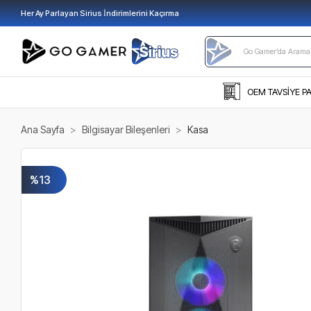
Her Ay Parlayan Sirius İndirimlerini Kaçırma
OEM TAVSİYE P
Ana Sayfa
Bilgisayar Bileşenleri
Kasa
%13