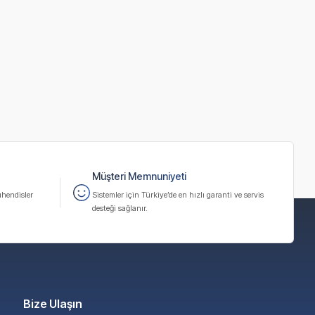
Müşteri Memnuniyeti
hendisler
Sistemler için Türkiye’de en hızlı garanti ve servis
desteği sağlanır.
Bize Ulaşın