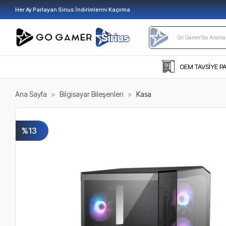
Her Ay Parlayan Sirius İndirimlerini Kaçırma
OEM TAVSİYE P
Ana Sayfa
Bilgisayar Bileşenleri
Kasa
%13