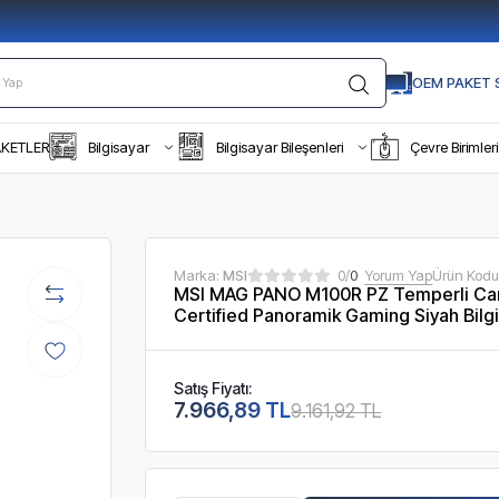
OEM PAKET S
AKETLER
Bilgisayar
Bilgisayar Bileşenleri
Çevre Birimleri
Marka:
MSI
0/
0
Yorum Yap
Ürün Kodu
MSI MAG PANO M100R PZ Temperli 
Certified Panoramik Gaming Siyah Bilg
Satış Fiyatı:
7.966,89 TL
9.161,92 TL