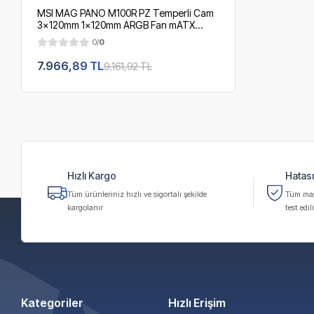
MSI MAG PANO M100R PZ Temperli Cam
3x120mm 1x120mm ARGB Fan mATX
750W 80+ Certified Panoramik Gaming
0/
0
Siyah Bilgisayar Kasası
7.966,89 TL
9.161,92 TL
Hızlı Kargo
Hatası
Tüm ürünleriniz hızlı ve sigortalı şekilde
Tüm masa
kargolanır
test edili
Kategoriler
Hızlı Erişim