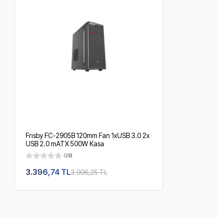
Frisby FC-2905B 120mm Fan 1xUSB 3.0 2x
USB 2.0 mATX 500W Kasa
0/
0
3.396,74 TL
3.906,25 TL