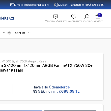
E-mail:
info@gogamer.com.tr
Müşteri Hizmetleri: 0 (850) 303 55 35
0
IHIRBAZI
Yardım Merkezi
Favorilerim
Giriş Yap
Sepetim
Yazılım
:
M100R Siyah 750
Kategori:
Kasa
Cam 3x120mm 1x120mm ARGB Fan mATX 750W 80+
isayar Kasası
Havale ile Ödemelerde
%3.5 Ek İndirim :
7.688,05 TL