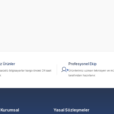
z Ürünler
Profesyonel Ekip
üstü bilgisayarlar kargo öncesi 24 saat
Ürünlerimiz uzman teknisyen ve mü
r.
tarafından hazırlanır.
Kurumsal
Yasal Sözleşmeler