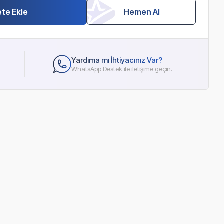
te Ekle
Hemen Al
Yardıma mı İhtiyacınız Var?
WhatsApp Destek ile iletişime geçin.