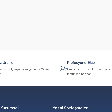
z Ürünler
Profesyonel Ekip
üstü bilgisayarlar kargo öncesi 24 saat
Ürünlerimiz uzman teknisyen ve mü
r.
tarafından hazırlanır.
Kurumsal
Yasal Sözleşmeler