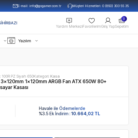
E-mail:
info@gogamer.com.tr
Müşteri Hizmetleri: 0 (850) 303 55 35
0
IHIRBAZI
Yardım Merkezi
Favorilerim
Giriş Yap
Sepetim
Yazılım
:
100R PZ Siyah 650
Kategori:
Kasa
m 3x120mm 1x120mm ARGB Fan ATX 650W 80+
isayar Kasası
Havale ile Ödemelerde
%3.5 Ek İndirim :
10.664,02 TL