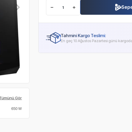
Sepe
Tahmini Kargo Teslimi:
En geç 10 Ağustos Pazartesi günü kargod
Tümünü Gör
650 W