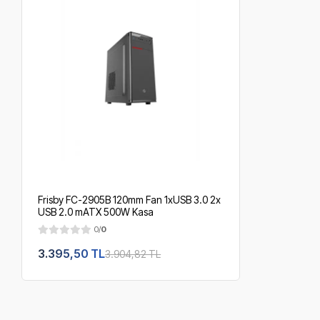
Frisby FC-2905B 120mm Fan 1xUSB 3.0 2x
USB 2.0 mATX 500W Kasa
0/
0
3.395,50 TL
3.904,82 TL