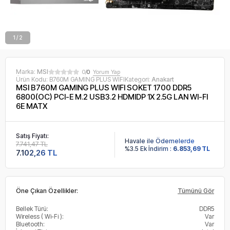
1 / 2
Marka:
MSI
0/
0
Yorum Yap
Ürün Kodu:
B760M GAMING PLUS WIFI
Kategori:
Anakart
MSI B760M GAMING PLUS WIFI SOKET 1700 DDR5
6800(OC) PCI-E M.2 USB3.2 HDMIDP 1X 2.5G LAN WI-FI
6E MATX
Satış Fiyatı:
Havale ile Ödemelerde
7.741,47 TL
%3.5 Ek İndirim :
6.853,69 TL
7.102,26 TL
Öne Çıkan Özellikler:
Tümünü Gör
Bellek Türü:
DDR5
Wireless ( Wi-Fi ):
Var
Bluetooth:
Var