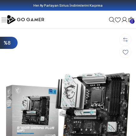
Her Ay Parlayan Sirius İndirimlerini Kaçırma
0
%8