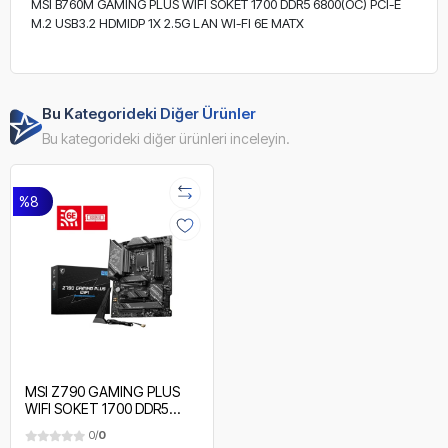
MSI B760M GAMING PLUS WIFI SOKET 1700 DDR5 6800(OC) PCI-E
M.2 USB3.2 HDMIDP 1X 2.5G LAN WI-FI 6E MATX
Bu Kategorideki Diğer Ürünler
Bu kategorideki diğer ürünleri inceleyin.
%8
MSI Z790 GAMING PLUS
WIFI SOKET 1700 DDR5
7200MHZ(OC) PCI-E GEN5
0/
0
M.2 USB3.2 DP HDMI