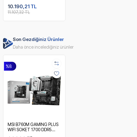
1X2.5G LAN WI-FI 6E ATX
10.190,21 TL
11.107,32 TL
Son Gezdiğiniz Ürünler
Daha önce incelediğiniz ürünler
%8
MSI B760M GAMING PLUS
WIFI SOKET 1700 DDR5
6800(OC) PCI-E M.2