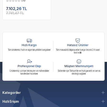
0/
0
USB3.2 HDMIDP 1X 2.5G
LAN WI-FI 6E MATX
7.102,26 TL
7.741,47 TL
Hızlı Kargo
Hatasız Ürünler
Tüm ürünleriniz hızlı ve sigortalı şekilde kargolanır
Tüm masaüstü bilgisayarlar kargo öncesi 24 saat
test edilir.
Profesyonel Ekip
Müşteri Memnuniyeti
Ürünlerimiz uzman teknisyen ve mühendisler
Sistemler için Türkiye’de en hızlı garanti ve servis
tarafından hazırlanır.
desteği sağlanır.
Kategoriler
Hızlı Erişim