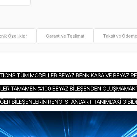
nik Özellikler
Garanti ve Teslimat
Taksit ve Ödem
ITIONS TÜM MODELLER BEYAZ RENK KASA VE BEYAZ RE
LER TAMAMEN %100 BEYAZ BİLEŞENDEN OLUŞMAMAKT
İĞER BİLEŞENLERİN RENGİ STANDART TANIMDAKİ GİBİDİ