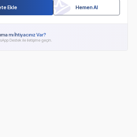
te Ekle
Hemen Al
ıma mı İhtiyacınız Var?
App Destek ile iletişime geçin.