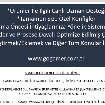
6 MADDELİK GENEL BİLGİLENDİRME:
 KULLANIMA HA
ZI
R BİR BİL
GİSAYAR İHTİVA ETMEZ, BİRBİRLERİYL
E UYUMLU OEM G
GÖNDERİLMEKTE OLUP AYRICA BİR PAKETTE KULLANIMA BAŞLAYABİLMENİZ İÇ
KOLAY KURULUM KILAVUZU GÖNDERİLMEKTEDİR.
ADIR. TEST AMAÇLI Windows11 PRO İŞLETİM SİSTEMİ KURULUR VE İLGİLİ DRI