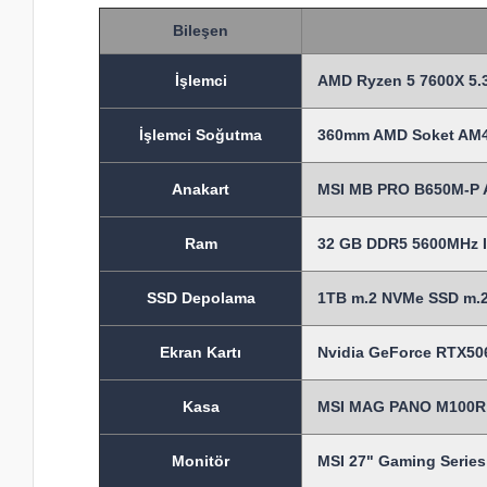
Bileşen
İşlem
ci
AMD Ryzen 5 7600X 5.3
İşlemci Soğutma
360mm AMD Soket AM4-A
Anakart
MSI MB PRO B650M-P 
Ram
32 GB DDR5 5600MHz I
SSD Depolama
1TB m.2 NVMe SSD m.2 
Ekran Kartı
Nvidia GeForce RTX5060
Kasa
MSI MAG PANO M100R P
Monitör
MSI 27" Gaming Serie