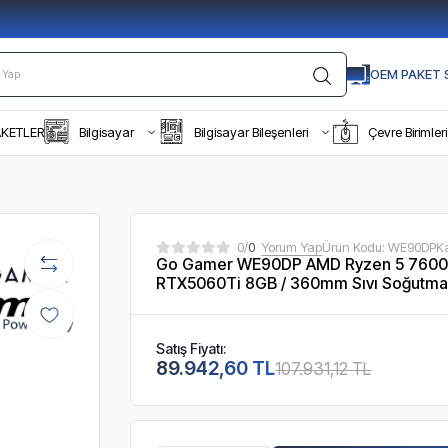
OEM PAKET S
AKETLER
Bilgisayar
Bilgisayar Bileşenleri
Çevre Birimleri
0/
0
Yorum Yap
Ürün Kodu:
WE90DP
K
Go Gamer WE90DP AMD Ryzen 5 7600X
RTX5060Ti 8GB / 360mm Sıvı Soğutma 
Satış Fiyatı:
89.942,60 TL
107.931,12 TL