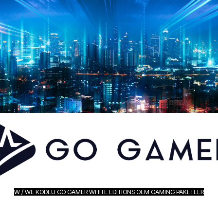
W / WE KODLU GO GAMER WHITE EDITIONS OEM GAMING PAKETLER