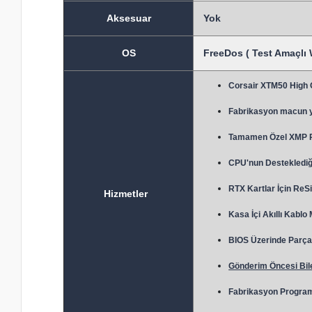
Aksesuar
Yok
OS
FreeDos ( Test Amaçlı 
Corsair XTM50 High
Fabrikasyon macun 
Tamamen Özel XMP Prof
CPU'nun Desteklediği
RTX Kartlar İçin ReSi
Hizmetler
Kasa İçi Akıllı Kablo
BIOS Üzerinde Parça 
Gönderim Öncesi Bile
Fabrikasyon Program