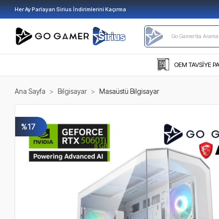
Her Ay Parlayan Sirius İndirimlerini Kaçırma
OEM TAVSİYE P
Ana Sayfa
Bilgisayar
Masaüstü Bilgisayar
%17