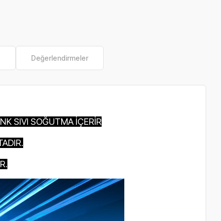
e
Değerlendirmeler
NK SIVI SOĞUTMA İÇERİR
ADIR.
R.