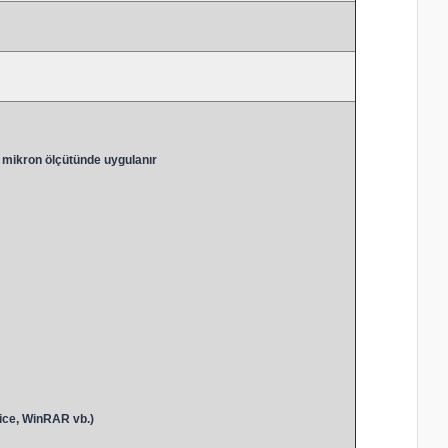
 mikron ölçütünde uygulanır
ice, WinRAR vb.)