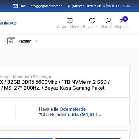
E-mail:
info@gogamer.com.tr
Müşteri Hizmetleri: 0 (850) 303 55 35
0
IHIRBAZI
Yardım Merkezi
Favorilerim
Giriş Yap
Sepetim
Yazılım
ategori:
Masaüstü Bilgisayar
 / 32GB DDR5 5600Mhz / 1TB NVMe m.2 SSD /
/ MSI 27" 200Hz. / Beyaz Kasa Gaming Paket
Havale ile Ödemelerde
%3.5 Ek İndirim :
86.794,61 TL