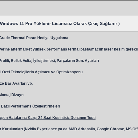
Windows 11 Pro Yüklenir Lisanssız Olarak Çıkış Sağlanır )
 Grade Thermal Paste Hediye Uygulama
y
erine aftermarket yüksek performans termal pasta/macun laser kesim gerekli
ili, Bellek Voltaj İyileştirmesi, Parçaların Gen. Ayarları
 Özel Teknolojilerin Açılması ve Optimizasyonu
ze Bar Ayarları vb.
 Montaj Dizaynı
Bazlı Performans Özelleştirmeleri
şen Hatalarına Karşı 24 Saat Kesintisiz Donanım Testi
 Kurulumları (Nvidia Experience ya da AMD Adrenalin, Google Chrome, MS Off