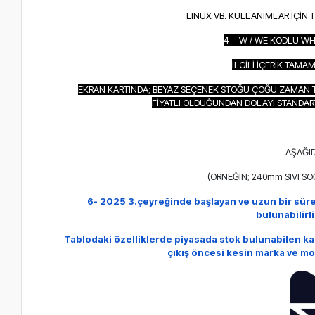
LINUX VB. KULLANIMLAR İÇİN 
4- W / WE KODLU WH
İLGİLİ İÇERİK TAM
EKRAN KARTINDA; BEYAZ SEÇENEK STOĞU ÇOĞU ZAMAN T
FİYATLI OLDUĞUNDAN DOLAYI STANDAR
AŞAĞID
(ÖRNEĞİN; 240mm SIVI S
6- 2025 3.çeyreğinde başlayan ve uzun bir sür
bulunabilirl
Tablodaki özelliklerde piyasada stok bulunabilen k
çıkış öncesi kesin marka ve mo