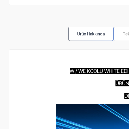
Ürün Hakkında
Tek
W / WE KODLU WHITE ED
ÜRÜN
D