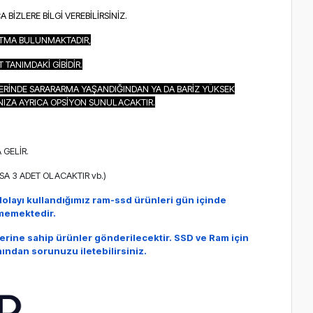
İZLERE BİLGİ VEREBİLİRSİNİZ.
UTMA BULUNMAKTADIR,
TANIMDAKİ GİBİDİR.
ERİNDE SARARARMA YAŞANDIĞINDAN YA DA BARİZ YÜKSEK
NIZA AYRICA OPSİYON SUNULACAKTIR.
Sİ
 GELİR.
A 3 ADET OLACAKTIR vb.)
olayı kullandığımız ram-ssd ürünleri
gün içinde
lememektedir.
erine sahip ürünler gönderilecektir.
SSD ve Ram için
anından sorunuzu iletebilirsiniz.