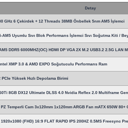
Detay
0 GHz 6 Çekirdek + 12 Threads 38MB Önbellek 5nm AM5 İşlemci
M5 Uyumlu Sıvı Blok Performans İşlemci Sıvı Soğutma Kiti / Be
AM5 DDR5 6000MHZ(OC) HDMI DP VGA 2X M.2 USB3.2 2.5G LAN 
ntel XMP 3.0 & AMD EXPO Soğutuculu Performans Ram
PCIe Yüksek Hızlı Depolama Birimi
Ti 8GB DX12 Ultimate DLSS 4.0 Nvidia Reflex 2.0 Multiframe Gen.
Z Temperli Cam 3x120mm 1x120mm ARGB Fan mATX 650W 80+ Cert
s 1920x1080 (FHD) 16:9 FLAT RAPID IPS 200HZ 0.5MS Freesync P