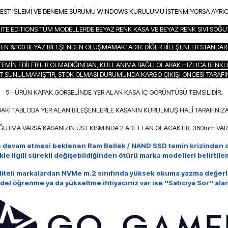
TEST İŞLEMİ VE DENEME SÜRÜMÜ WINDOWS KURULUMU İSTENMİYORSA AYRICA B
ITE EDITIONS TÜM MODELLERDE BEYAZ RENK KASA VE BEYAZ RENK SIVI SOĞ
AMEN %100 BEYAZ BİLEŞENDEN OLUŞMAMAKTADIR. DİĞER BİLEŞENLER STANDART 
EMİN EDİLEBİLİR OLMADIĞINDAN, KULLANIMA BAĞLI OLARAK HIZLICA RENKL
T SUNULMAMIŞTIR, STOK OLMASI DURUMUNDA KARGO ÇIKIŞI ÖNCESİ TARAFI
5 - ÜRÜN KAPAK GÖRSELİNDE YER ALAN KASA İÇ GÖRÜNTÜSÜ TEMSİLİDİR.
AKİ TABLODA YER ALAN BİLEŞENLERLE KASANIN KURULMUŞ HALİ TARAFINIZA
OĞUTMA VARSA KASANIZIN ÜST KISMINDA 2 ADET FAN OLACAKTIR, 360mm VARS
e devam etmesi beklenen Ram Bellek / NAND SSD temin krizinden d
ikle ilgili sürekli değişebildiğinden ötürü marka modelleri belirti
aliteli markalardan NVMe m.2 sınıfında yüksek okuma yazma değerl
del öğrenme ya da yükseltme ihtiyacınız var ise
''Satıcıya Sor'' al