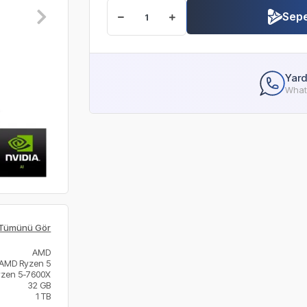
Sepe
Yard
Whats
Tümünü Gör
AMD
AMD Ryzen 5
yzen 5-7600X
32 GB
1 TB