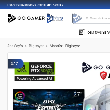
Her Ay Parlayan Sirius İndirimlerini Kaçırma
OEM TAVSİYE P
Ana Sayfa
Bilgisayar
Masaüstü Bilgisayar
%17