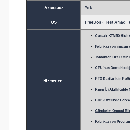
Aksesuar
Yok
OS
FreeDos ( Test Amaçlı 
Corsair XTM50 High
Fabrikasyon macun 
Tamamen Özel XMP Prof
CPU'nun Desteklediği
RTX Kartlar İçin ReSi
Hizmetler
Kasa İçi Akıllı Kablo
BIOS Üzerinde Parça 
Gönderim Öncesi Bile
Fabrikasyon Program