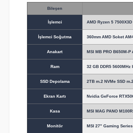
Bileşen
İşlem
ci
AMD Ryzen 5 7500X3D 
İşlemci Soğutma
360mm AMD Soket AM4-A
Anakart
MSI MB PRO B650M-P 
Ram
32 GB DDR5 5600MHz I
SSD Depolama
2TB m.2 NVMe SSD m.2 
Ekran Kartı
Nvidia GeForce RTX5060
Kasa
MSI MAG PANO M100R P
Monitör
MSI 27" Gaming Serie