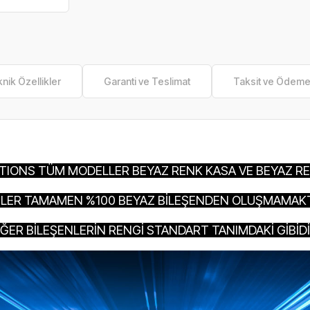
nik Özellikler
Garanti ve Teslimat
Taksit ve Ödem
ITIONS TÜM MODELLER BEYAZ RENK KASA VE BEYAZ RE
LER TAMAMEN %100 BEYAZ BİLEŞENDEN OLUŞMAMAKT
İĞER BİLEŞENLERİN RENGİ STANDART TANIMDAKİ GİBİDİ