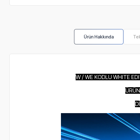
Ürün Hakkında
Tek
W / WE KODLU WHITE ED
ÜRÜN
D