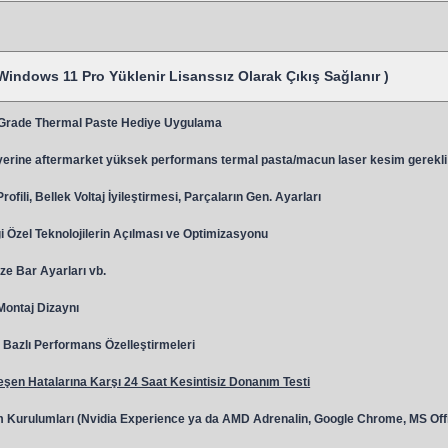
Windows 11 Pro Yüklenir Lisanssız Olarak Çıkış Sağlanır )
 Grade Thermal Paste Hediye Uygulama
y
erine aftermarket yüksek performans termal pasta/macun laser kesim gerekli
ili, Bellek Voltaj İyileştirmesi, Parçaların Gen. Ayarları
 Özel Teknolojilerin Açılması ve Optimizasyonu
ze Bar Ayarları vb.
 Montaj Dizaynı
Bazlı Performans Özelleştirmeleri
şen Hatalarına Karşı 24 Saat Kesintisiz Donanım Testi
 Kurulumları (Nvidia Experience ya da AMD Adrenalin, Google Chrome, MS Off