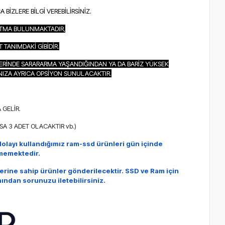
İZLERE BİLGİ VEREBİLİRSİNİZ.
UTMA BULUNMAKTADIR,
TANIMDAKİ GİBİDİR.
ERİNDE SARARARMA YAŞANDIĞINDAN YA DA BARİZ YÜKSEK
NIZA AYRICA OPSİYON SUNULACAKTIR.
Sİ
 GELİR.
A 3 ADET OLACAKTIR vb.)
olayı kullandığımız ram-ssd ürünleri
gün içinde
lememektedir.
erine sahip ürünler gönderilecektir.
SSD ve Ram için
anından sorunuzu iletebilirsiniz.