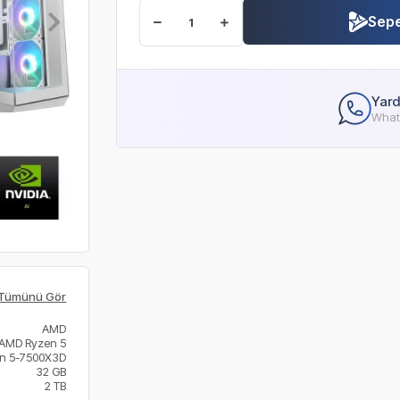
Sepe
Yard
Whats
Tümünü Gör
AMD
AMD Ryzen 5
n 5-7500X3D
32 GB
2 TB