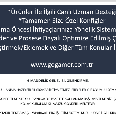
6 MADDELİK GENEL BİLGİLENDİRME:
 KULLANIMA HA
ZI
R BİR BİL
GİSAYAR İHTİVA ETMEZ, BİRBİRLERİYL
E UYUMLU OEM G
GÖNDERİLMEKTE OLUP AYRICA BİR PAKETTE KULLANIMA BAŞLAYABİLMENİZ İÇ
KOLAY KURULUM KILAVUZU GÖNDERİLMEKTEDİR.
ADIR. TEST AMAÇLI Windows11 PRO İŞLETİM SİSTEMİ KURULUR VE İLGİLİ DRI