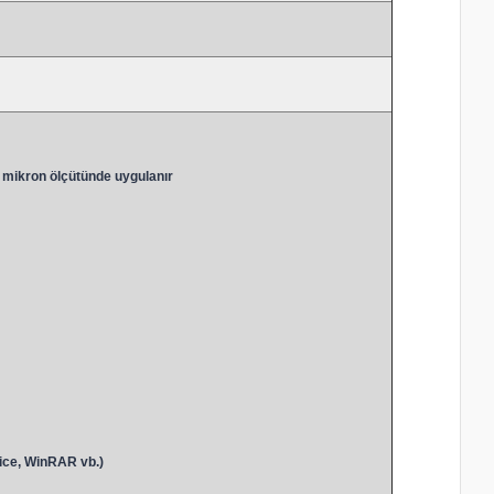
 mikron ölçütünde uygulanır
ice, WinRAR vb.)