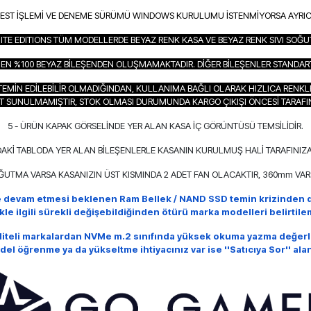
TEST İŞLEMİ VE DENEME SÜRÜMÜ WINDOWS KURULUMU İSTENMİYORSA AYRICA B
ITE EDITIONS TÜM MODELLERDE BEYAZ RENK KASA VE BEYAZ RENK SIVI SOĞ
AMEN %100 BEYAZ BİLEŞENDEN OLUŞMAMAKTADIR. DİĞER BİLEŞENLER STANDART 
EMİN EDİLEBİLİR OLMADIĞINDAN, KULLANIMA BAĞLI OLARAK HIZLICA RENKL
T SUNULMAMIŞTIR, STOK OLMASI DURUMUNDA KARGO ÇIKIŞI ÖNCESİ TARAFI
5 - ÜRÜN KAPAK GÖRSELİNDE YER ALAN KASA İÇ GÖRÜNTÜSÜ TEMSİLİDİR.
AKİ TABLODA YER ALAN BİLEŞENLERLE KASANIN KURULMUŞ HALİ TARAFINIZA
OĞUTMA VARSA KASANIZIN ÜST KISMINDA 2 ADET FAN OLACAKTIR, 360mm VARS
e devam etmesi beklenen Ram Bellek / NAND SSD temin krizinden d
ikle ilgili sürekli değişebildiğinden ötürü marka modelleri belirti
aliteli markalardan NVMe m.2 sınıfında yüksek okuma yazma değerl
del öğrenme ya da yükseltme ihtiyacınız var ise
''Satıcıya Sor'' al