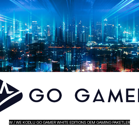
W / WE KODLU GO GAMER WHITE EDITIONS OEM GAMING PAKETLER