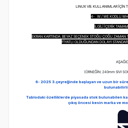
LINUX VB. KULLANIMLAR İÇİN 
4- W / WE KODLU WH
İLGİLİ İÇERİK TAM
EKRAN KARTINDA; BEYAZ SEÇENEK STOĞU ÇOĞU ZAMAN T
FİYATLI OLDUĞUNDAN DOLAYI STANDAR
AŞAĞID
(ÖRNEĞİN; 240mm SIVI S
6- 2025 3.çeyreğinde başlayan ve uzun bir sür
bulunabilirl
Tablodaki özelliklerde piyasada stok bulunabilen k
çıkış öncesi kesin marka ve mo