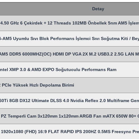
Detay
4.50 GHz 6 Çekirdek + 12 Threads 102MB Önbellek 5nm AM5 İşlem
M5 Uyumlu Sıvı Blok Performans İşlemci Sıvı Soğutma Kiti / Be
AM5 DDR5 6000MHZ(OC) HDMI DP VGA 2X M.2 USB3.2 2.5G LAN 
ntel XMP 3.0 & AMD EXPO Soğutuculu Performans Ram
PCIe Yüksek Hızlı Depolama Birimi
Ti 8GB DX12 Ultimate DLSS 4.0 Nvidia Reflex 2.0 Multiframe Gen.
Z Temperli Cam 3x120mm 1x120mm ARGB Fan mATX 650W 80+ Cert
s 1920x1080 (FHD) 16:9 FLAT RAPID IPS 200HZ 0.5MS Freesync P