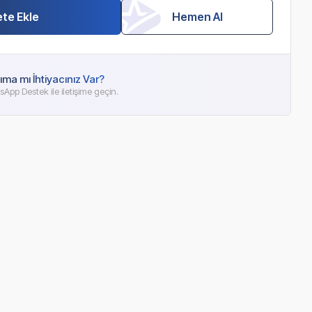
te Ekle
Hemen Al
ıma mı İhtiyacınız Var?
App Destek ile iletişime geçin.