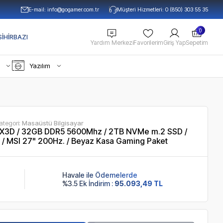
E-mail:
info@gogamer.com.tr
Müşteri Hizmetleri: 0 (850) 303 55 35
0
IHIRBAZI
Yardım Merkezi
Favorilerim
Giriş Yap
Sepetim
Yazılım
ategori:
Masaüstü Bilgisayar
3D / 32GB DDR5 5600Mhz / 2TB NVMe m.2 SSD /
/ MSI 27" 200Hz. / Beyaz Kasa Gaming Paket
Havale ile Ödemelerde
%3.5 Ek İndirim :
95.093,49 TL