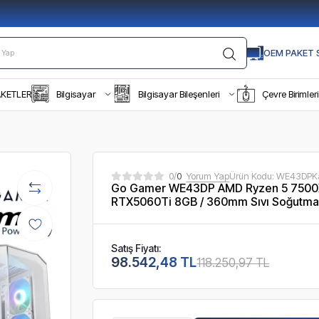
OEM PAKET S
AKETLER
Bilgisayar
Bilgisayar Bileşenleri
Çevre Birimleri
0/
0
Yorum Yap
Ürün Kodu:
WE43DP
K
Go Gamer WE43DP AMD Ryzen 5 7500X
RTX5060Ti 8GB / 360mm Sıvı Soğutma 
Satış Fiyatı:
98.542,48 TL
118.250,97 TL