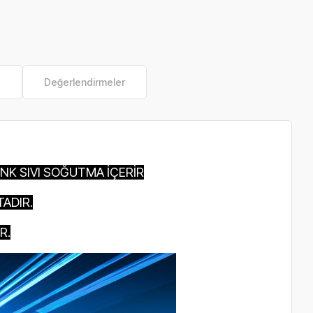
e
Değerlendirmeler
NK SIVI SOĞUTMA İÇERİR
ADIR.
R.