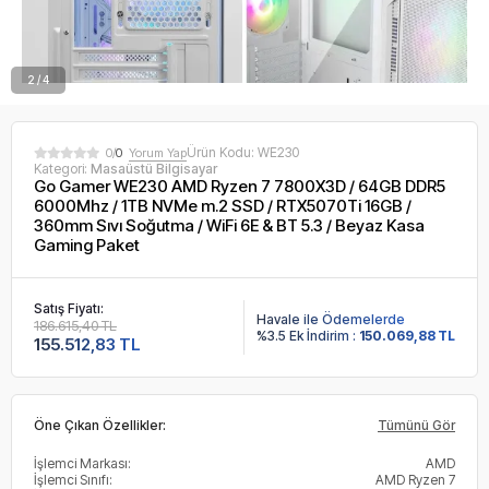
2 / 4
Ürün Kodu:
WE230
0/
0
Yorum Yap
Kategori:
Masaüstü Bilgisayar
Go Gamer WE230 AMD Ryzen 7 7800X3D / 64GB DDR5
6000Mhz / 1TB NVMe m.2 SSD / RTX5070Ti 16GB /
360mm Sıvı Soğutma / WiFi 6E & BT 5.3 / Beyaz Kasa
Gaming Paket
Satış Fiyatı:
Havale ile Ödemelerde
186.615,40 TL
%3.5 Ek İndirim :
150.069,88 TL
155.512,83 TL
Öne Çıkan Özellikler:
Tümünü Gör
İşlemci Markası:
AMD
İşlemci Sınıfı:
AMD Ryzen 7