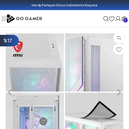
Her Ay Parlayan Sirius İndirimlerini Kaçırma
0
%17