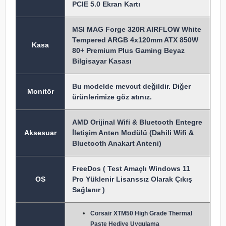
PCIE 5.0 Ekran Kartı
MSI MAG Forge 320R AIRFLOW White
Tempered ARGB 4x120mm ATX 850W
Kasa
80+ Premium Plus Gaming Beyaz
Bilgisayar Kasası
Bu modelde mevcut değildir. Diğer
Monitör
ürünlerimize göz atınız.
AMD Orijinal Wifi & Bluetooth Entegre
Aksesuar
İletişim Anten Modülü (Dahili Wifi &
Bluetooth Anakart Anteni)
FreeDos ( Test Amaçlı Windows 11
OS
Pro Yüklenir Lisanssız Olarak Çıkış
Sağlanır )
Corsair XTM50 High Grade Thermal
Paste Hediye Uygulama