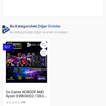
Bu Kategorideki Diğer Ürünler
Bu kategorideki diğer ürünleri inceleyin.
%17
Go Gamer AE985DP AMD
Ryzen 9 9950X3D2 / 128GB
DDR5 Ram / 2TB SSD /
0/
0
RTX5090 32GB / 360mm