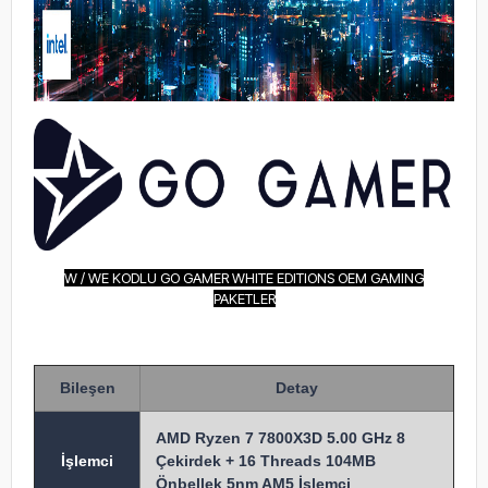
W / WE KODLU GO GAMER WHITE EDITIONS OEM GAMING
PAKETLER
Bileşen
Detay
AMD Ryzen 7 7800X3D 5.00 GHz 8
İşlem
ci
Çekirdek + 16 Threads 104MB
Önbellek 5nm AM5 İşlemci