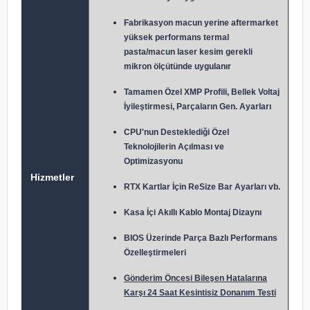
Fabrikasyon macun y
erine aftermarket
yüksek performans termal
pasta/macun laser kesim gerekli
mikron ölçütünde uygulanır
Tamamen Özel XMP Profili, Bellek Voltaj
İyileştirmesi, Parçaların Gen. Ayarları
CPU'nun Desteklediği Özel
Teknolojilerin Açılması ve
Optimizasyonu
Hizmetler
RTX Kartlar İçin ReSize Bar Ayarları vb.
Kasa İçi Akıllı Kablo Montaj Dizaynı
BIOS Üzerinde Parça Bazlı Performans
Özelleştirmeleri
Gönderim Öncesi Bileşen Hatalarına
Karşı 24 Saat Kesintisiz Donanım Testi