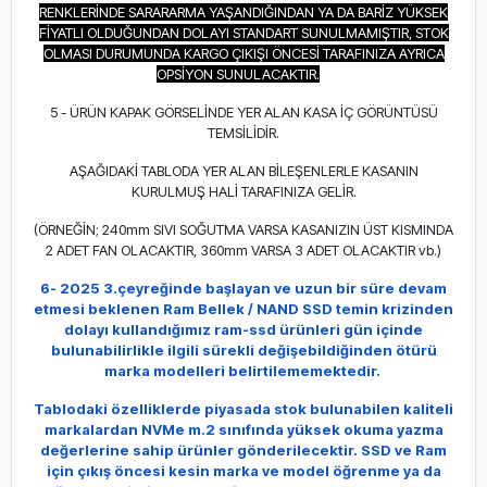
RENKLERİNDE SARARARMA YAŞANDIĞINDAN YA DA BARİZ YÜKSEK
FİYATLI OLDUĞUNDAN DOLAYI STANDART SUNULMAMIŞTIR, STOK
OLMASI DURUMUNDA KARGO ÇIKIŞI ÖNCESİ TARAFINIZA AYRICA
OPSİYON SUNULACAKTIR.
Sİ
5 - ÜRÜN KAPAK GÖRSELİNDE YER ALAN KASA İÇ GÖRÜNTÜSÜ
TEMSİLİDİR.
AŞAĞIDAKİ TABLODA YER ALAN BİLEŞENLERLE KASANIN
KURULMUŞ HALİ TARAFINIZA GELİR.
(ÖRNEĞİN; 240mm SIVI SOĞUTMA VARSA KASANIZIN ÜST KISMINDA
2 ADET FAN OLACAKTIR, 360mm VARSA 3 ADET OLACAKTIR vb.)
6- 2025 3.çeyreğinde başlayan ve uzun bir süre devam
etmesi beklenen Ram Bellek / NAND SSD temin krizinden
dolayı kullandığımız ram-ssd ürünleri
gün içinde
bulunabilirlikle ilgili sürekli değişebildiğinden ötürü
marka modelleri belirtilememektedir.
Tablodaki özelliklerde piyasada stok bulunabilen kaliteli
markalardan NVMe m.2 sınıfında yüksek okuma yazma
değerlerine sahip ürünler gönderilecektir.
SSD ve Ram
için çıkış öncesi kesin marka ve model öğrenme ya da