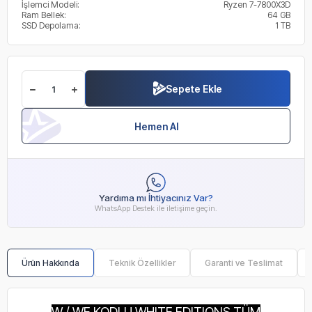
İşlemci Modeli:
Ryzen 7-7800X3D
Ram Bellek:
64 GB
SSD Depolama:
1 TB
Sepete Ekle
Hemen Al
Yardıma mı İhtiyacınız Var?
WhatsApp Destek ile iletişime geçin.
Ürün Hakkında
Teknik Özellikler
Garanti ve Teslimat
W / WE KODLU WHITE EDITIONS TÜM