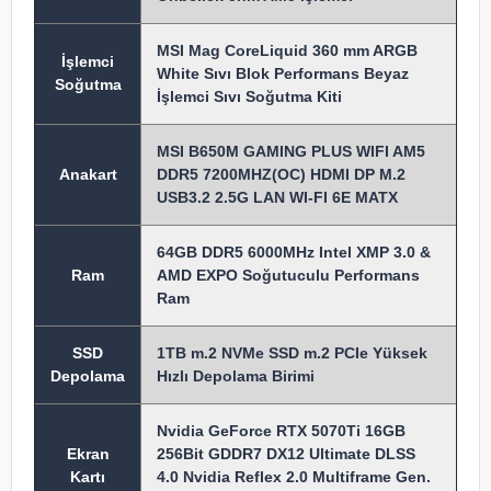
MSI Mag CoreLiquid 360 mm ARGB
İşlemci
White Sıvı Blok Performans Beyaz
Soğutma
İşlemci Sıvı Soğutma Kiti
MSI B650M GAMING PLUS WIFI AM5
Anakart
DDR5 7200MHZ(OC) HDMI DP M.2
USB3.2 2.5G LAN WI-FI 6E MATX
64GB DDR5 6000MHz Intel XMP 3.0 &
Ram
AMD EXPO Soğutuculu Performans
Ram
SSD
1TB m.2 NVMe SSD m.2 PCIe Yüksek
Depolama
Hızlı Depolama Birimi
Nvidia GeForce RTX 5070Ti 16GB
Ekran
256Bit GDDR7 DX12 Ultimate DLSS
Kartı
4.0 Nvidia Reflex 2.0 Multiframe Gen.