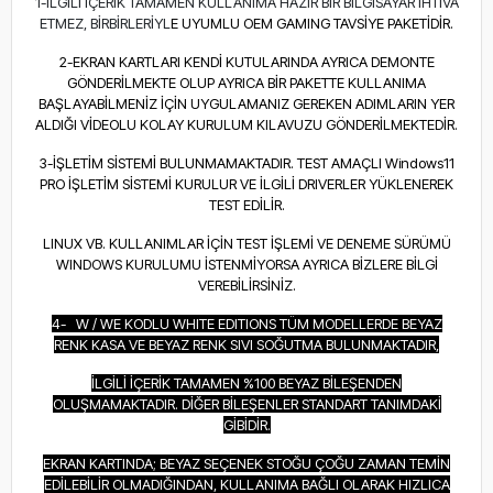
1-İLGİLİ İÇERİK TAMAMEN KULLANIMA HA
ZI
R BİR BİL
GİSAYAR İHTİVA
ETMEZ, BİRBİRLERİYL
E UYUMLU OEM GAMING TAVSİYE PAKETİDİR.
2-EKRAN KARTLARI KENDİ KUTULARINDA AYRICA DEMONTE
GÖNDERİLMEKTE OLUP AYRICA BİR PAKETTE KULLANIMA
BAŞLAYABİLMENİZ İÇİN UYGULAMANIZ GEREKEN ADIMLARIN YER
ALDIĞI VİDEOLU KOLAY KURULUM KILAVUZU GÖNDERİLMEKTEDİR.
3-İŞLETİM SİSTEMİ BULUNMAMAKTADIR. TEST AMAÇLI Windows11
PRO İŞLETİM SİSTEMİ KURULUR VE İLGİLİ DRIVERLER YÜKLENEREK
TEST EDİLİR.
LINUX VB. KULLANIMLAR İÇİN TEST İŞLEMİ VE DENEME SÜRÜMÜ
WINDOWS KURULUMU İSTENMİYORSA AYRICA BİZLERE BİLGİ
VEREBİLİRSİNİZ.
4- W / WE KODLU WHITE EDITIONS TÜM MODELLERDE BEYAZ
RENK KASA VE BEYAZ RENK SIVI SOĞUTMA BULUNMAKTADIR,
İLGİLİ İÇERİK TAMAMEN %100 BEYAZ BİLEŞENDEN
OLUŞMAMAKTADIR. DİĞER BİLEŞENLER STANDART TANIMDAKİ
GİBİDİR.
EKRAN KARTINDA; BEYAZ SEÇENEK STOĞU ÇOĞU ZAMAN TEMİN
EDİLEBİLİR OLMADIĞINDAN, KULLANIMA BAĞLI OLARAK HIZLICA