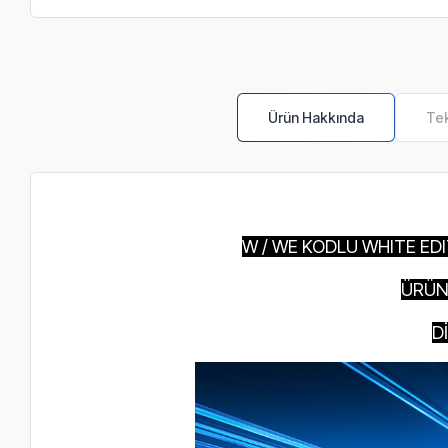
Ürün Hakkında
Tek
W / WE KODLU WHITE ED
ÜRÜN
D