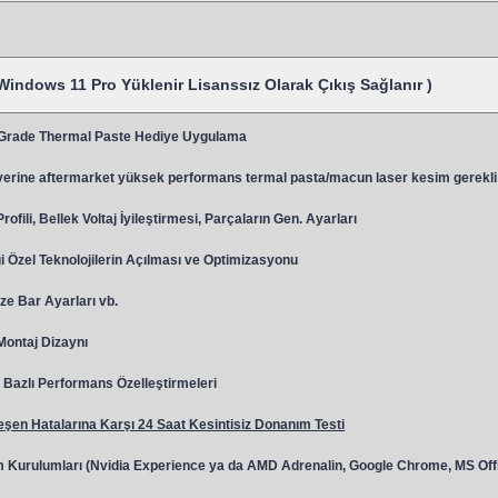
Windows 11 Pro Yüklenir Lisanssız Olarak Çıkış Sağlanır )
 Grade Thermal Paste Hediye Uygulama
y
erine aftermarket yüksek performans termal pasta/macun laser kesim gerekli
ili, Bellek Voltaj İyileştirmesi, Parçaların Gen. Ayarları
 Özel Teknolojilerin Açılması ve Optimizasyonu
ze Bar Ayarları vb.
 Montaj Dizaynı
Bazlı Performans Özelleştirmeleri
şen Hatalarına Karşı 24 Saat Kesintisiz Donanım Testi
 Kurulumları (Nvidia Experience ya da AMD Adrenalin, Google Chrome, MS Off