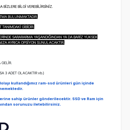
İZLERE BİLGİ VEREBİLİRSİNİZ.
UTMA BULUNMAKTADIR,
TANIMDAKİ GİBİDİR.
ERİNDE SARARARMA YAŞANDIĞINDAN YA DA BARİZ YÜKSEK
NIZA AYRICA OPSİYON SUNULACAKTIR.
Sİ
 GELİR.
A 3 ADET OLACAKTIR vb.)
olayı kullandığımız ram-ssd ürünleri
gün içinde
lememektedir.
erine sahip ürünler gönderilecektir.
SSD ve Ram için
anından sorunuzu iletebilirsiniz.