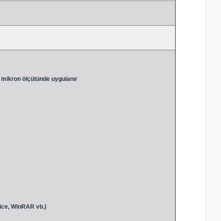
 mikron ölçütünde uygulanır
ice, WinRAR vb.)