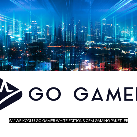
W / WE KODLU GO GAMER WHITE EDITIONS OEM GAMING PAKETLER