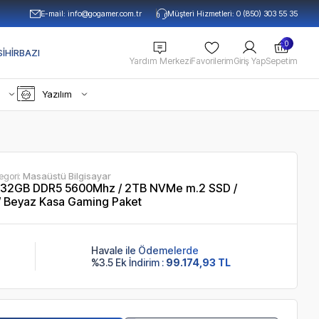
E-mail:
info@gogamer.com.tr
Müşteri Hizmetleri: 0 (850) 303 55 35
0
IHIRBAZI
Yardım Merkezi
Favorilerim
Giriş Yap
Sepetim
Yazılım
egori:
Masaüstü Bilgisayar
 32GB DDR5 5600Mhz / 2TB NVMe m.2 SSD /
 Beyaz Kasa Gaming Paket
Havale ile Ödemelerde
%3.5 Ek İndirim :
99.174,93 TL