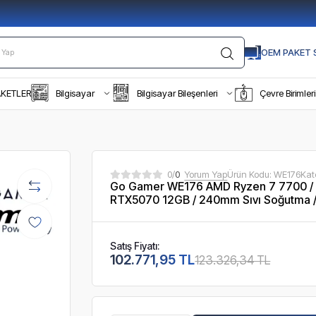
OEM PAKET S
AKETLER
Bilgisayar
Bilgisayar Bileşenleri
Çevre Birimleri
0/
0
Yorum Yap
Ürün Kodu:
WE176
Kat
Go Gamer WE176 AMD Ryzen 7 7700 /
RTX5070 12GB / 240mm Sıvı Soğutma /
Satış Fiyatı:
102.771,95 TL
123.326,34 TL