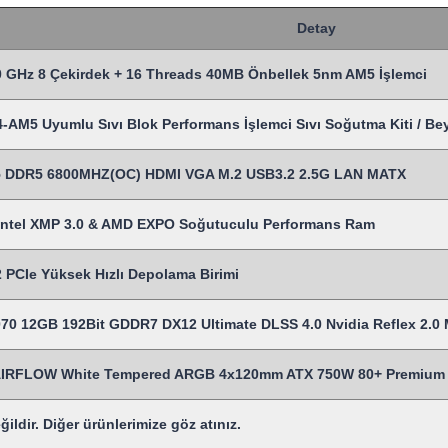
Detay
 GHz 8 Çekirdek + 16 Threads 40MB Önbellek 5nm AM5 İşlemci
M5 Uyumlu Sıvı Blok Performans İşlemci Sıvı Soğutma Kiti / Be
 DDR5 6800MHZ(OC) HDMI VGA M.2 USB3.2 2.5G LAN MATX
ntel XMP 3.0 & AMD EXPO Soğutuculu Performans Ram
PCIe Yüksek Hızlı Depolama Birimi
70 12GB 192Bit GDDR7 DX12 Ultimate DLSS 4.0 Nvidia Reflex 2.0 M
IRFLOW White Tempered ARGB 4x120mm ATX 750W 80+ Premium Pl
ldir. Diğer ürünlerimize göz atınız.