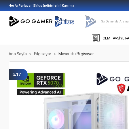
Her Ay Parlayan Sirius İndirimlerini Kaçırma
OEM TAVSİYE P
Ana Sayfa
Bilgisayar
Masaüstü Bilgisayar
%17