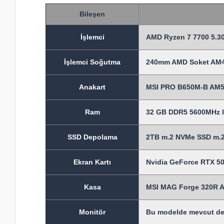
Bileşen
İşlem
ci
AMD Ryzen 7 7700 5.30
İşlemci Soğutma
240mm AMD Soket AM4-A
Anakart
MSI PRO B650M-B AM5
Ram
32 GB DDR5 5600MHz I
SSD Depolama
2TB m.2 NVMe SSD m.2 
Ekran Kartı
Nvidia GeForce RTX 50
Kasa
MSI MAG Forge 320R A
Monitör
Bu modelde mevcut deği