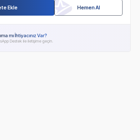
te Ekle
Hemen Al
ıma mı İhtiyacınız Var?
App Destek ile iletişime geçin.