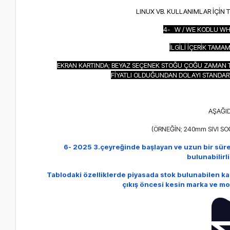
LINUX VB. KULLANIMLAR İÇİN 
4- W / WE KODLU WH
İLGİLİ İÇERİK TAM
EKRAN KARTINDA; BEYAZ SEÇENEK STOĞU ÇOĞU ZAMAN T
FİYATLI OLDUĞUNDAN DOLAYI STANDAR
AŞAĞID
(ÖRNEĞİN; 240mm SIVI S
6- 2025 3.çeyreğinde başlayan ve uzun bir sür
bulunabilirl
Tablodaki özelliklerde piyasada stok bulunabilen k
çıkış öncesi kesin marka ve mo