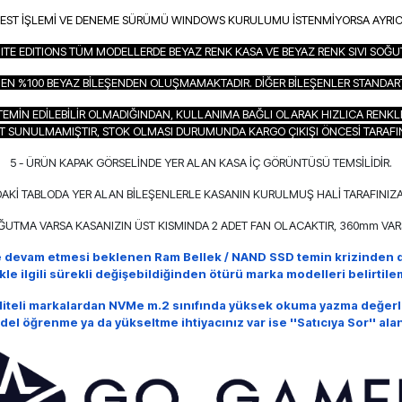
TEST İŞLEMİ VE DENEME SÜRÜMÜ WINDOWS KURULUMU İSTENMİYORSA AYRICA B
ITE EDITIONS TÜM MODELLERDE BEYAZ RENK KASA VE BEYAZ RENK SIVI SOĞ
AMEN %100 BEYAZ BİLEŞENDEN OLUŞMAMAKTADIR. DİĞER BİLEŞENLER STANDART 
EMİN EDİLEBİLİR OLMADIĞINDAN, KULLANIMA BAĞLI OLARAK HIZLICA RENKL
T SUNULMAMIŞTIR, STOK OLMASI DURUMUNDA KARGO ÇIKIŞI ÖNCESİ TARAFI
5 - ÜRÜN KAPAK GÖRSELİNDE YER ALAN KASA İÇ GÖRÜNTÜSÜ TEMSİLİDİR.
AKİ TABLODA YER ALAN BİLEŞENLERLE KASANIN KURULMUŞ HALİ TARAFINIZA
OĞUTMA VARSA KASANIZIN ÜST KISMINDA 2 ADET FAN OLACAKTIR, 360mm VARS
e devam etmesi beklenen Ram Bellek / NAND SSD temin krizinden d
ikle ilgili sürekli değişebildiğinden ötürü marka modelleri belirti
aliteli markalardan NVMe m.2 sınıfında yüksek okuma yazma değerl
del öğrenme ya da yükseltme ihtiyacınız var ise
''Satıcıya Sor'' al