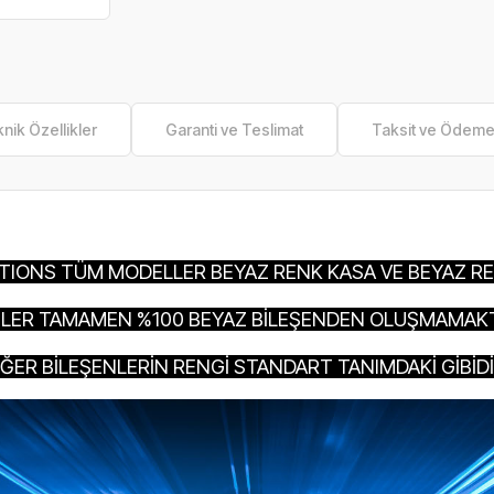
nik Özellikler
Garanti ve Teslimat
Taksit ve Ödem
ITIONS TÜM MODELLER BEYAZ RENK KASA VE BEYAZ RE
LER TAMAMEN %100 BEYAZ BİLEŞENDEN OLUŞMAMAKT
İĞER BİLEŞENLERİN RENGİ STANDART TANIMDAKİ GİBİDİ