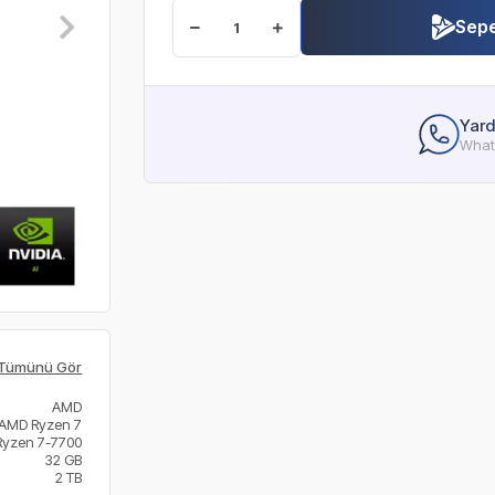
Sepe
Yard
Whats
Tümünü Gör
AMD
AMD Ryzen 7
Ryzen 7-7700
32 GB
2 TB