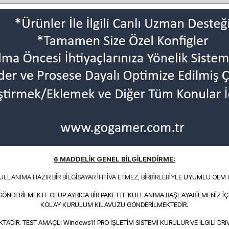
6 MADDELİK GENEL BİLGİLENDİRME:
 KULLANIMA HA
ZI
R BİR BİL
GİSAYAR İHTİVA ETMEZ, BİRBİRLERİYL
E UYUMLU OEM G
GÖNDERİLMEKTE OLUP AYRICA BİR PAKETTE KULLANIMA BAŞLAYABİLMENİZ İÇ
KOLAY KURULUM KILAVUZU GÖNDERİLMEKTEDİR.
ADIR. TEST AMAÇLI Windows11 PRO İŞLETİM SİSTEMİ KURULUR VE İLGİLİ DRI