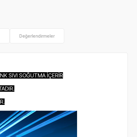
e
Değerlendirmeler
NK SIVI SOĞUTMA İÇERİR
ADIR.
R.