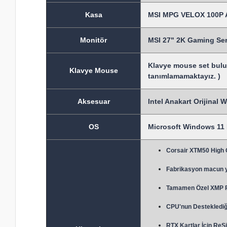
Kasa
MSI MPG VELOX 100P A
Monitör
MSI 27" 2K Gaming S
Klavye mouse set bulun
Klavye Mouse
tanımlamamaktayız. )
Aksesuar
Intel Anakart Orijinal 
OS
Microsoft Windows 11 P
Corsair XTM50 High
Fabrikasyon macun 
Tamamen Özel XMP Prof
CPU'nun Desteklediği
RTX Kartlar İçin ReSi