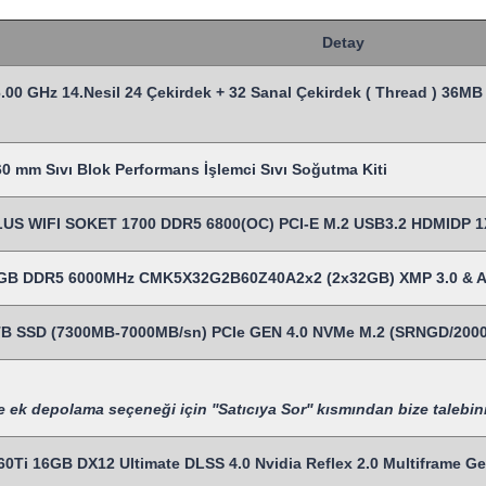
Detay
6.00 GHz 14.Nesil 24 Çekirdek + 32 Sanal Çekirdek ( Thread ) 36
0 mm Sıvı Blok Performans İşlemci Sıvı Soğutma Kiti
S WIFI SOKET 1700 DDR5 6800(OC) PCI-E M.2 USB3.2 HDMIDP 1
4 GB DDR5 6000MHz CMK5X32G2B60Z40A2x2 (2x32GB) XMP 3.0 & 
B SSD (7300MB-7000MB/sn) PCIe GEN 4.0 NVMe M.2 (SRNGD/200
k depolama seçeneği için ''Satıcıya Sor'' kısmından bize talebinizi
Ti 16GB DX12 Ultimate DLSS 4.0 Nvidia Reflex 2.0 Multiframe Gen