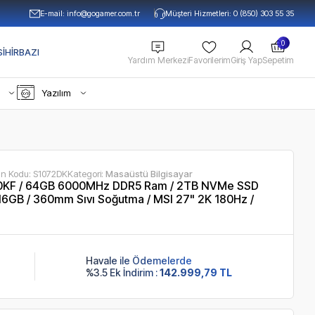
E-mail:
info@gogamer.com.tr
Müşteri Hizmetleri: 0 (850) 303 55 35
0
IHIRBAZI
Yardım Merkezi
Favorilerim
Giriş Yap
Sepetim
Yazılım
ün Kodu:
S1072DK
Kategori:
Masaüstü Bilgisayar
00KF / 64GB 6000MHz DDR5 Ram / 2TB NVMe SSD
GB / 360mm Sıvı Soğutma / MSI 27" 2K 180Hz /
Havale ile Ödemelerde
%3.5 Ek İndirim :
142.999,79 TL