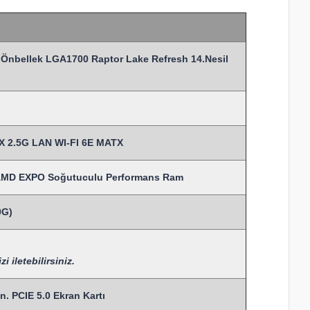
MB Önbellek LGA1700 Raptor Lake Refresh 14.Nesil
X 2.5G LAN WI-FI 6E MATX
AMD EXPO Soğutuculu Performans Ram
0G)
 iletebilirsiniz.
. PCIE 5.0 Ekran Kartı