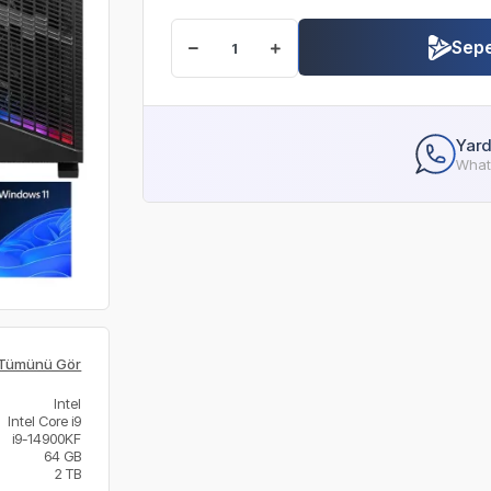
Sepe
Yard
Whats
Tümünü Gör
Intel
Intel Core i9
i9-14900KF
64 GB
2 TB