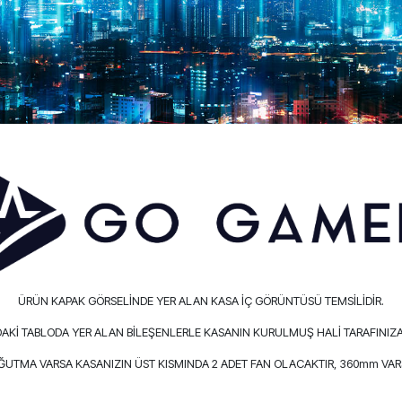
ÜRÜN KAPAK GÖRSELİNDE YER ALAN KASA İÇ GÖRÜNTÜSÜ TEMSİLİDİR.
AKİ TABLODA YER ALAN BİLEŞENLERLE KASANIN KURULMUŞ HALİ TARAFINIZA
OĞUTMA VARSA KASANIZIN ÜST KISMINDA 2 ADET FAN OLACAKTIR, 360mm VARS