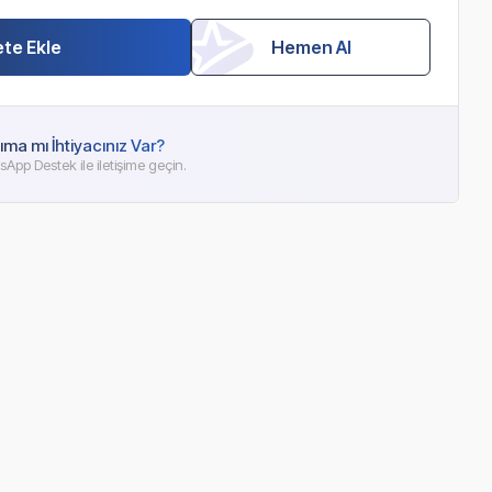
te Ekle
Hemen Al
ıma mı İhtiyacınız Var?
App Destek ile iletişime geçin.