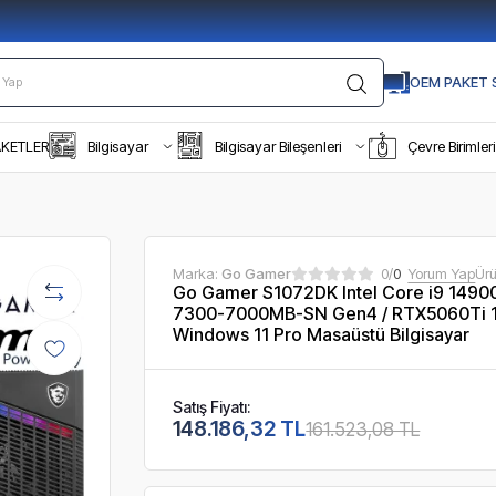
OEM PAKET S
AKETLER
Bilgisayar
Bilgisayar Bileşenleri
Çevre Birimleri
Marka:
Go Gamer
0/
0
Yorum Yap
Ür
Go Gamer S1072DK Intel Core i9 149
7300-7000MB-SN Gen4 / RTX5060Ti 16
Windows 11 Pro Masaüstü Bilgisayar
Satış Fiyatı:
148.186,32 TL
161.523,08 TL