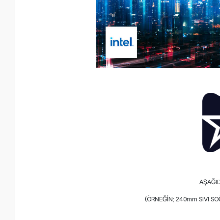
AŞAĞID
(ÖRNEĞİN; 240mm SIVI S