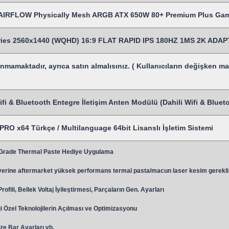
IRFLOW Physically Mesh ARGB ATX 650W 80+ Premium Plus Gami
eries 2560x1440 (WQHD) 16:9 FLAT RAPID IPS 180HZ 1MS 2K A
mamaktadır, ayrıca satın almalısınız. ( Kullanıcıların değişken ma
Wifi & Bluetooth Entegre İletişim Anten Modülü (Dahili Wifi & Bluet
RO x64 Türkçe / Multilanguage 64bit Lisanslı İşletim Sistemi
 Grade Thermal Paste Hediye Uygulama
y
erine aftermarket yüksek performans termal pasta/macun laser kesim gerekli
ili, Bellek Voltaj İyileştirmesi, Parçaların Gen. Ayarları
 Özel Teknolojilerin Açılması ve Optimizasyonu
ze Bar Ayarları vb.