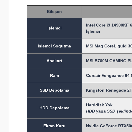
Bileşen
Intel Core i9 14900KF 
İşlem
ci
İşlemci
İşlemci Soğutma
MSI Mag CoreLiquid 36
Anakart
MSI B760M GAMING PLU
Ram
Corsair Vengeance 6
SSD Depolama
Kingston Renegade 2T
Harddisk Yok.
HDD Depolama
HDD yada SSD şeklinde e
Ekran Kartı
Nvidia GeForce RTX5060