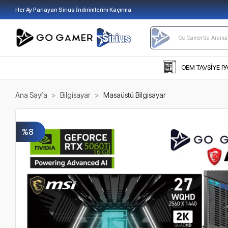
Her Ay Parlayan Sirius İndirimlerini Kaçırma
OEM TAVSİYE P
Ana Sayfa
Bilgisayar
Masaüstü Bilgisayar
%8