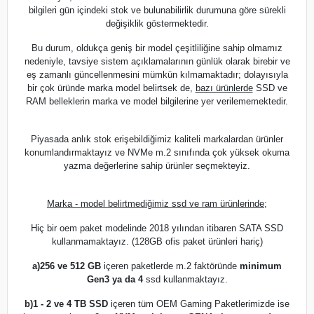
bilgileri gün içindeki stok ve bulunabilirlik durumuna göre sürekli
değişiklik göstermektedir.
Bu durum, oldukça geniş bir model çeşitliliğine sahip olmamız
nedeniyle, tavsiye sistem açıklamalarının günlük olarak birebir ve
eş zamanlı güncellenmesini mümkün kılmamaktadır; dolayısıyla
bir çok üründe marka model belirtsek de,
bazı ürünlerde
SSD ve
RAM belleklerin marka ve model bilgilerine yer verilememektedir.
Piyasada anlık stok erişebildiğimiz kaliteli markalardan ürünler
konumlandırmaktayız ve NVMe m.2 sınıfında çok yüksek okuma
yazma değerlerine sahip ürünler seçmekteyiz.
Marka - model belirtmediğimiz ssd ve ram ürünlerinde;
Hiç bir oem paket modelinde 2018 yılından itibaren SATA SSD
kullanmamaktayız. (128GB ofis paket ürünleri hariç)
a)
256 ve 512 GB
içeren paketlerde m.2 faktöründe
minimum
Gen3 ya da 4
ssd kullanmaktayız.
b)
1 - 2 ve 4 TB SSD
içeren tüm OEM Gaming Paketlerimizde ise