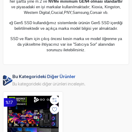
her şartta yine m.2 ve
NVMe minimum GEN4 olması standarttır
ve piyasadaki en iyi markalar kullanılmaktadır; Kioxia, Kingston,
Western Digital,Crucial,PNY,Samsung,Corsair vb.
c)
Gen5 SSD kullandığımız sistemlerde ürünün Gen5 SSD içerdiği
belirtilmektedir ve açıkça marka model bilgisi yer almaktadır.
SSD ve Ram için çıkış öncesi kesin marka ve model öğrenme ya
da yükseltme ihtiyacınız var ise ''Satıcıya Sor'' alanından
sorunuzu iletebilirsiniz.
Bu Kategorideki Diğer Ürünler
Bu kategorideki diğer ürünleri inceleyin.
%17