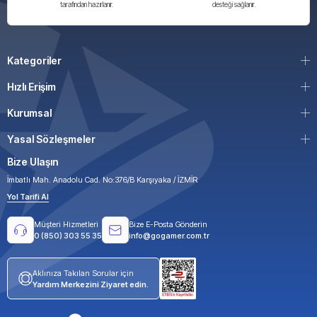
tarafından hazırlanır.
desteği sağlanır.
Kategoriler
Hızlı Erişim
Kurumsal
Yasal Sözleşmeler
Bize Ulaşın
İmbatlı Mah. Anadolu Cad. No:376/B Karşıyaka / İZMİR
Yol Tarifi Al
Müşteri Hizmetleri
Bize E-Posta Gönderin
0 (850) 303 55 35
info@gogamer.com.tr
Aklınıza Takılan Sorular için
Yardım Merkezini Ziyaret edin.