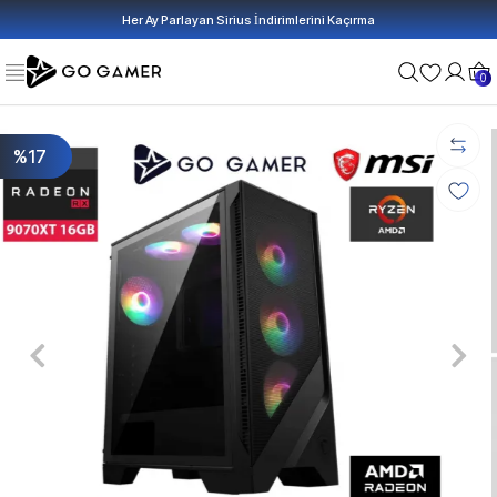
Her Ay Parlayan Sirius İndirimlerini Kaçırma
0
%17