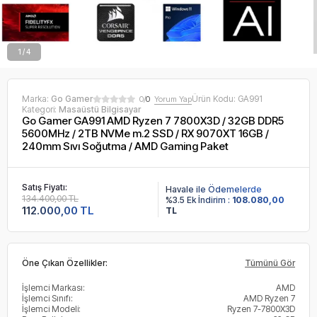
2 / 4
Marka:
Go Gamer
Ürün Kodu:
GA991
0/
0
Yorum Yap
Kategori:
Masaüstü Bilgisayar
Go Gamer GA991 AMD Ryzen 7 7800X3D / 32GB DDR5
5600MHz / 2TB NVMe m.2 SSD / RX 9070XT 16GB /
240mm Sıvı Soğutma / AMD Gaming Paket
Satış Fiyatı:
Havale ile Ödemelerde
134.400,00 TL
%3.5 Ek İndirim :
108.080,00
112.000,00 TL
TL
Öne Çıkan Özellikler:
Tümünü Gör
İşlemci Markası:
AMD
İşlemci Sınıfı:
AMD Ryzen 7
İşlemci Modeli:
Ryzen 7-7800X3D