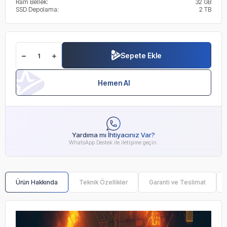
Ram Bellek:
32 GB
SSD Depolama:
2 TB
Sepete Ekle
Hemen Al
Yardıma mı İhtiyacınız Var?
WhatsApp Destek ile iletişime geçin.
Ürün Hakkında
Teknik Özellikler
Garanti ve Teslimat