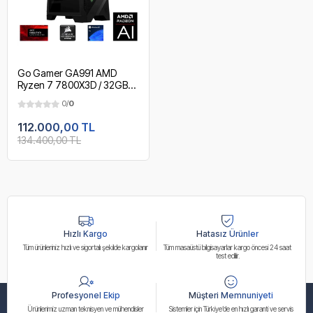
Go Gamer GA991 AMD
Ryzen 7 7800X3D / 32GB
DDR5 5600MHz / 2TB
0/
0
NVMe m.2 SSD / RX 9070XT
16GB / 240mm Sıvı Soğutma
112.000,00 TL
/ AMD Gaming Paket
134.400,00 TL
Hızlı Kargo
Hatasız Ürünler
Tüm ürünleriniz hızlı ve sigortalı şekilde kargolanır
Tüm masaüstü bilgisayarlar kargo öncesi 24 saat
test edilir.
Profesyonel Ekip
Müşteri Memnuniyeti
Ürünlerimiz uzman teknisyen ve mühendisler
Sistemler için Türkiye’de en hızlı garanti ve servis