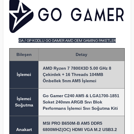
GA / GP KODLU GO GAMER AMD OEM GAMING PAKETLER
Bileşen
Detay
AMD Ryzen 7 7800X3D 5.00 GHz 8
İşlem
ci
Çekirdek + 16 Threads 104MB
Önbellek 5nm AM5 İşlemci
Go Gamer C240 AM5 & LGA1700-1851
İşlemci
Soket 240mm ARGB Sıvı Blok
Soğutma
Performans İşlemci Sıvı Soğutma Kiti
MSI PRO B650M-B AM5 DDR5
Anakart
6800MHZ(OC) HDMI VGA M.2 USB3.2