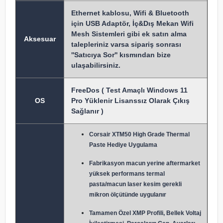
Ethernet kablosu, Wifi & Bluetooth
için USB Adaptör, İç&Dış Mekan Wifi
Mesh Sistemleri gibi ek satın alma
Aksesuar
talepleriniz varsa sipariş sonrası
''Satıcıya Sor'' kısmından bize
ulaşabilirsiniz.
FreeDos ( Test Amaçlı Windows 11
OS
Pro Yüklenir Lisanssız Olarak Çıkış
Sağlanır )
Corsair XTM50 High Grade Thermal
Paste Hediye Uygulama
Fabrikasyon macun y
erine aftermarket
yüksek performans termal
pasta/macun laser kesim gerekli
mikron ölçütünde uygulanır
Tamamen Özel XMP Profili, Bellek Voltaj