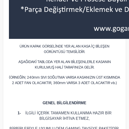
ÜRÜN KAPAK GÖRSELİNDE YER ALAN KASA İÇ BİLEŞEN
GÖRÜNTÜSÜ TEMSİLİDİR.
AŞAĞIDAKİ TABLODA YER ALAN BİLEŞENLERLE KASANIN
KURULMUŞ HALİ TARAFINIZA GELİR.
(ÖRNEĞİN; 240mm SIVI SOĞUTMA VARSA KASANIZIN ÜST KISMINDA
2 ADET FAN OLACAKTIR, 360mm VARSA 3 ADET OLACAKTIR vb.)
GENEL BİLGİLENDİRME
1-
İLGİLİ İÇERİK TAMAMEN KULLANIMA HAZIR BİR
BİLGİSAYAR İHTİVA ETMEZ,
BİRBİRLERİYLE UYUMLU OEM GAMING TAVSİYE PAKETİDİR.