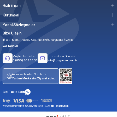
Hızlı Erişim
Kurumsal
Yasal Sözleşmeler
Bize Ulaşın
İmbatlı Mah. Anadolu Cad. No:376/B Karşıyaka / İZMİR
Yol Tarifi Al
Müşteri Hizmetleri
Bize E-Posta Gönderin
0 (850) 303 55 35
info@gogamer.com.tr
Aklınıza Takılan Sorular için
Yardım Merkezini Ziyaret edin.
Bizi Takip Edin
www.gogamer.com.tr © Copyright 2018 -
2026
Tüm Hakları Saklıdır.