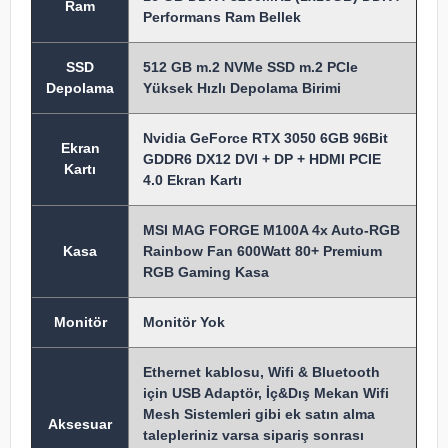
Ram
Performans Ram Bellek
SSD
512 GB m.2 NVMe SSD m.2 PCIe
Depolama
Yüksek Hızlı Depolama Birimi
Nvidia GeForce RTX 3050 6GB 96Bit
Ekran
GDDR6 DX12 DVI + DP + HDMI PCIE
Kartı
4.0 Ekran Kartı
MSI MAG FORGE M100A 4x Auto-RGB
Kasa
Rainbow Fan 600Watt 80+ Premium
RGB Gaming Kasa
Monitör
Monitör Yok
Ethernet kablosu, Wifi & Bluetooth
için USB Adaptör, İç&Dış Mekan Wifi
Mesh Sistemleri gibi ek satın alma
Aksesuar
talepleriniz varsa sipariş sonrası