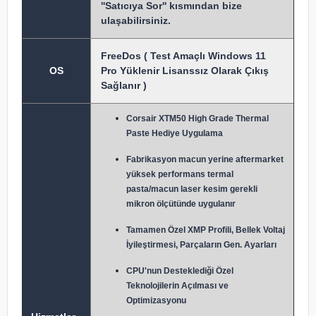
''Satıcıya Sor'' kısmından bize
ulaşabilirsiniz.
FreeDos ( Test Amaçlı Windows 11
OS
Pro Yüklenir Lisanssız Olarak Çıkış
Sağlanır )
Corsair XTM50 High Grade Thermal
Paste Hediye Uygulama
Fabrikasyon macun y
erine aftermarket
yüksek performans termal
pasta/macun laser kesim gerekli
mikron ölçütünde uygulanır
Tamamen Özel XMP Profili, Bellek Voltaj
İyileştirmesi, Parçaların Gen. Ayarları
CPU'nun Desteklediği Özel
Teknolojilerin Açılması ve
Optimizasyonu