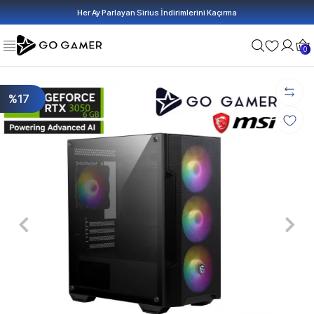
Her Ay Parlayan Sirius İndirimlerini Kaçırma
0
%17