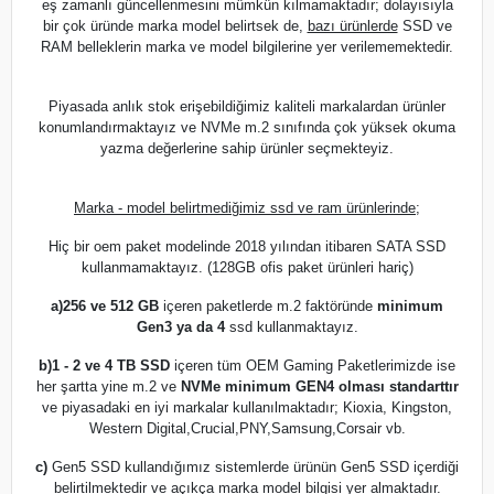
eş zamanlı güncellenmesini mümkün kılmamaktadır; dolayısıyla
bir çok üründe marka model belirtsek de,
bazı ürünlerde
SSD ve
RAM belleklerin marka ve model bilgilerine yer verilememektedir.
Piyasada anlık stok erişebildiğimiz kaliteli markalardan ürünler
konumlandırmaktayız ve NVMe m.2 sınıfında çok yüksek okuma
yazma değerlerine sahip ürünler seçmekteyiz.
Marka - model belirtmediğimiz ssd ve ram ürünlerinde;
Hiç bir oem paket modelinde 2018 yılından itibaren SATA SSD
kullanmamaktayız. (128GB ofis paket ürünleri hariç)
a)
256 ve 512 GB
içeren paketlerde m.2 faktöründe
minimum
Gen3 ya da 4
ssd kullanmaktayız.
b)
1 - 2 ve 4 TB SSD
içeren tüm OEM Gaming Paketlerimizde ise
her şartta yine m.2 ve
NVMe minimum GEN4 olması standarttır
ve piyasadaki en iyi markalar kullanılmaktadır; Kioxia, Kingston,
Western Digital,Crucial,PNY,Samsung,Corsair vb.
c)
Gen5 SSD kullandığımız sistemlerde ürünün Gen5 SSD içerdiği
belirtilmektedir ve açıkça marka model bilgisi yer almaktadır.