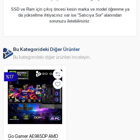
SSD ve Ram için çıkış öncesi kesin marka ve model öğrenme ya
da yükseltme ihtiyacınız var ise ''Satıcıya Sor'' alanından
sorunuzu iletebilirsiniz.
Bu Kategorideki Diğer Ürünler
Bu kategorideki diğer ürünleri inceleyin.
%17
Go Gamer AE985DP AMD