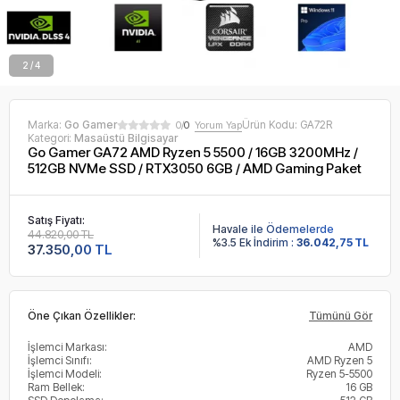
2 / 4
Marka:
Go Gamer
Ürün Kodu:
GA72R
0/
0
Yorum Yap
Kategori:
Masaüstü Bilgisayar
Go Gamer GA72 AMD Ryzen 5 5500 / 16GB 3200MHz /
512GB NVMe SSD / RTX3050 6GB / AMD Gaming Paket
Satış Fiyatı:
Havale ile Ödemelerde
44.820,00 TL
%3.5 Ek İndirim :
36.042,75 TL
37.350,00 TL
Öne Çıkan Özellikler:
Tümünü Gör
İşlemci Markası:
AMD
İşlemci Sınıfı:
AMD Ryzen 5
İşlemci Modeli:
Ryzen 5-5500
Ram Bellek:
16 GB