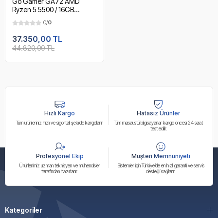
Go Gamer GA72 AMD
Ryzen 5 5500 / 16GB
3200MHz / 512GB NVMe
0/
0
SSD / RTX3050 6GB / AMD
Gaming Paket
37.350,00 TL
44.820,00 TL
Hızlı Kargo
Hatasız Ürünler
Tüm ürünleriniz hızlı ve sigortalı şekilde kargolanır
Tüm masaüstü bilgisayarlar kargo öncesi 24 saat
test edilir.
Profesyonel Ekip
Müşteri Memnuniyeti
Ürünlerimiz uzman teknisyen ve mühendisler
Sistemler için Türkiye’de en hızlı garanti ve servis
tarafından hazırlanır.
desteği sağlanır.
Kategoriler