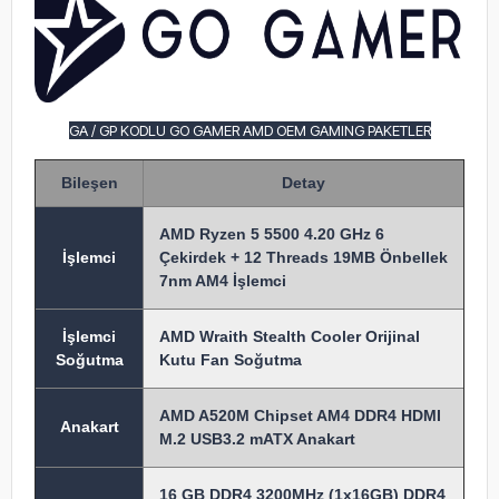
GA / GP KODLU GO GAMER AMD OEM GAMING PAKETLER
Bileşen
Detay
AMD Ryzen 5 5500 4.20 GHz 6
İşlem
ci
Çekirdek + 12 Threads 19MB Önbellek
7nm AM4 İşlemci
İşlemci
AMD Wraith Stealth Cooler Orijinal
Soğutma
Kutu Fan Soğutma
AMD A520M Chipset AM4 DDR4 HDMI
Anakart
M.2 USB3.2 mATX Anakart
16 GB DDR4 3200MHz (1x16GB) DDR4