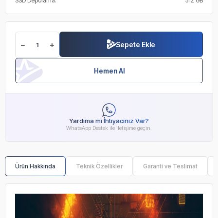
SSD Depolama:
512 GB
Sepete Ekle
Hemen Al
Yardıma mı İhtiyacınız Var?
WhatsApp Destek ile iletişime geçin.
Ürün Hakkında
Teknik Özellikler
Garanti ve Teslimat