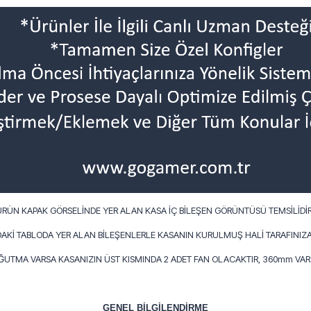
ÜRÜN KAPAK GÖRSELİNDE YER ALAN KASA İÇ BİLEŞEN GÖRÜNTÜSÜ TEMSİLİDİR
AKİ TABLODA YER ALAN BİLEŞENLERLE KASANIN KURULMUŞ HALİ TARAFINIZA
OĞUTMA VARSA KASANIZIN ÜST KISMINDA 2 ADET FAN OLACAKTIR, 360mm VARS
GENEL BİLGİLENDİRME