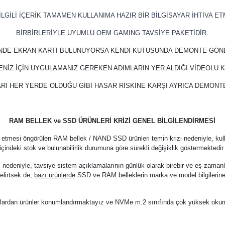
LGİLİ İÇERİK TAMAMEN KULLANIMA HAZIR BİR BİLGİSAYAR İHTİVA ET
BİRBİRLERİYLE UYUMLU OEM GAMING TAVSİYE PAKETİDİR.
İNDE EKRAN KARTI BULUNUYORSA KENDİ KUTUSUNDA DEMONTE GÖN
ENİZ İÇİN UYGULAMANIZ GEREKEN ADIMLARIN YER ALDIĞI VİDEOLU
RI HER YERDE OLDUĞU GİBİ HASAR RİSKİNE KARŞI AYRICA DEMON
RAM BELLEK ve SSD ÜRÜNLERİ KRİZİ GENEL BİLGİLENDİRMESİ
 etmesi öngörülen RAM bellek / NAND SSD ürünleri temin krizi nedeniyle, kul
içindeki stok ve bulunabilirlik durumuna göre sürekli değişiklik göstermektedir
z nedeniyle, tavsiye sistem açıklamalarının günlük olarak birebir ve eş zama
elirtsek de,
bazı ürünlerde
SSD ve RAM belleklerin marka ve model bilgilerine
arkalardan ürünler konumlandırmaktayız ve NVMe m.2 sınıfında çok yüksek oku