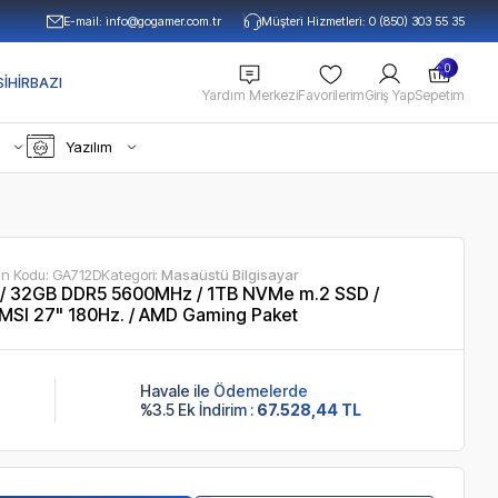
E-mail:
info@gogamer.com.tr
Müşteri Hizmetleri: 0 (850) 303 55 35
0
IHIRBAZI
Yardım Merkezi
Favorilerim
Giriş Yap
Sepetim
Yazılım
ün Kodu:
GA712D
Kategori:
Masaüstü Bilgisayar
/ 32GB DDR5 5600MHz / 1TB NVMe m.2 SSD /
MSI 27" 180Hz. / AMD Gaming Paket
Havale ile Ödemelerde
%3.5 Ek İndirim :
67.528,44 TL