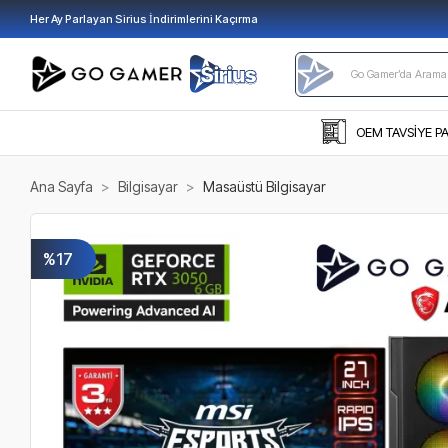
Her Ay Parlayan Sirius İndirimlerini Kaçırma
OEM TAVSİYE P
Ana Sayfa
Bilgisayar
Masaüstü Bilgisayar
%17