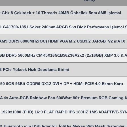
 GHz 8 Çekirdek + 16 Threads 40MB Önbellek 5nm AM5 İşlemci
LGA1700-1851 Soket 240mm ARGB Sıvı Blok Performans İşlemci Sı
AM5 DDR5 6800MHZ(OC) HDMI VGA M.2 USB3.2 JARGB_V2 mATX
2 GB DDR5 5600MHz CMK5X16G1B56Z36A2x2 (2x16GB) XMP 3.0 & 
 PCIe Yüksek Hızlı Depolama Birimi
50 6GB 96Bit GDDR6 DX12 DVI + DP + HDMI PCIE 4.0 Ekran Kartı
 4x Auto-RGB Rainbow Fan 600Watt 80+ Premium RGB Gaming 
es 1920x1080 (FHD) 16:9 FLAT RAPID IPS 180HZ 1MS ADAPTIVE-
& Bluetooth için USB Adaptör, İç&Dış Mekan Wifi Mesh Sistemleri gi