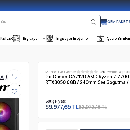
OEM PAKET S
AKETLER
Bilgisayar
Bilgisayar Bileşenleri
Çevre Birimleri
Marka:
Go Gamer
0/
0
Yorum Yap
Ür
Go Gamer GA712D AMD Ryzen 7 7700 
RTX3050 6GB / 240mm Sıvı Soğutma / 
Satış Fiyatı:
69.977,65 TL
83.973,18 TL