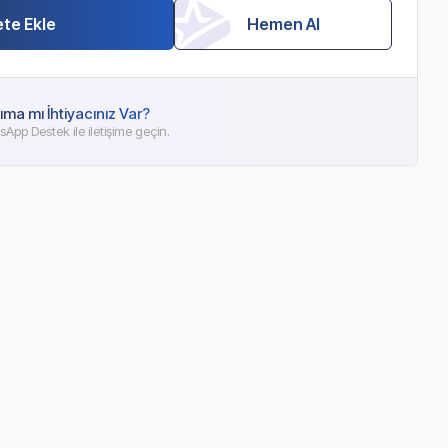
te Ekle
Hemen Al
ıma mı İhtiyacınız Var?
App Destek ile iletişime geçin.