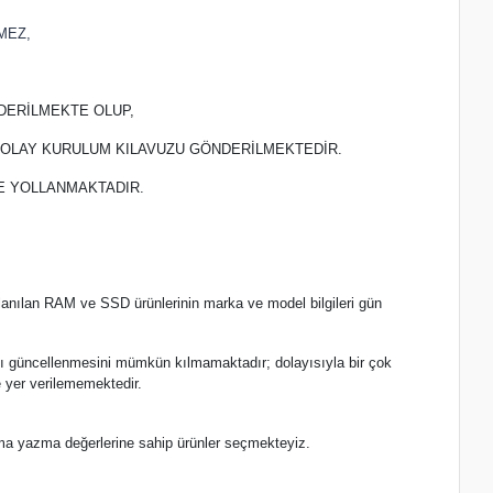
MEZ,
DERİLMEKTE OLUP,
 KOLAY KURULUM KILAVUZU GÖNDERİLMEKTEDİR.
TE YOLLANMAKTADIR.
lanılan RAM ve SSD ürünlerinin marka ve model bilgileri gün
.
nlı güncellenmesini mümkün kılmamaktadır; dolayısıyla bir çok
 yer verilememektedir.
ma yazma değerlerine sahip ürünler seçmekteyiz.