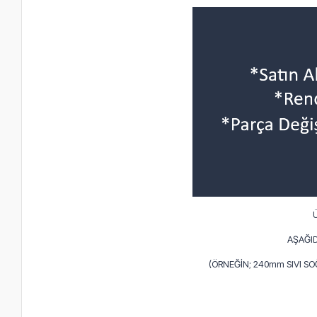
AŞAĞID
(ÖRNEĞİN; 240mm SIVI S