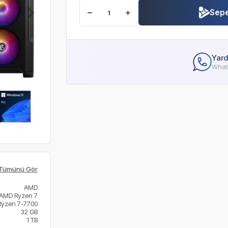
Sepe
Yard
Whats
Tümünü Gör
AMD
AMD Ryzen 7
Ryzen 7-7700
32 GB
1 TB