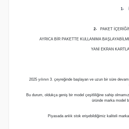
1-
İ
2-
PAKET İÇERİĞ
AYRICA BİR PAKETTE KULLANIMA BAŞLAYABİLM
YANİ EKRAN KARTLA
2025 yılının 3. çeyreğinde başlayan ve uzun bir süre devam
Bu durum, oldukça geniş bir model çeşitliliğine sahip olmamı
üründe marka model b
Piyasada anlık stok erişebildiğimiz kaliteli m