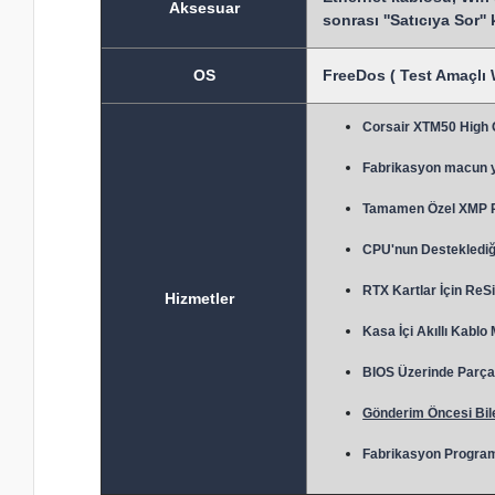
Aksesuar
sonrası ''Satıcıya Sor''
OS
FreeDos ( Test Amaçlı 
Corsair XTM50 High
Fabrikasyon macun 
Tamamen Özel XMP Prof
CPU'nun Desteklediği
RTX Kartlar İçin ReSi
Hizmetler
Kasa İçi Akıllı Kablo
BIOS Üzerinde Parça 
Gönderim Öncesi Bile
Fabrikasyon Program