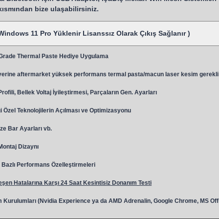
 kısmından bize ulaşabilirsiniz.
Windows 11 Pro Yüklenir Lisanssız Olarak Çıkış Sağlanır )
 Grade Thermal Paste Hediye Uygulama
y
erine aftermarket yüksek performans termal pasta/macun laser kesim gerekli
ili, Bellek Voltaj İyileştirmesi, Parçaların Gen. Ayarları
 Özel Teknolojilerin Açılması ve Optimizasyonu
ze Bar Ayarları vb.
 Montaj Dizaynı
Bazlı Performans Özelleştirmeleri
şen Hatalarına Karşı 24 Saat Kesintisiz Donanım Testi
 Kurulumları (Nvidia Experience ya da AMD Adrenalin, Google Chrome, MS Off