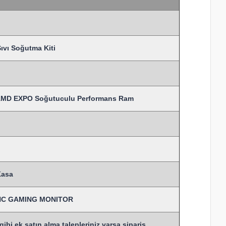
vı Soğutma Kiti
AMD EXPO Soğutuculu Performans Ram
Kasa
SYNC GAMING MONITOR
bi ek satın alma talepleriniz varsa sipariş