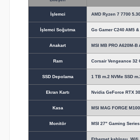
İşlem
ci
AMD Ryzen 7 7700 5.30
İşlemci Soğutma
Go Gamer C240 AM5 & 
Anakart
MSI MB PRO A620M-B 
Ram
Corsair Vengeance 3
SSD Depolama
1 TB m.2 NVMe SSD m.2
Ekran Kartı
Nvidia GeForce RTX 30
Kasa
MSI MAG FORGE M100A
Monitör
MSI 27" Gaming Seri
Ethernet kablosu, Wifi 