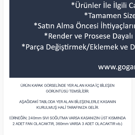
ÜRÜN KAPAK GÖRSELİNDE YER ALAN KASA İÇ BİLEŞEN
GÖRÜNTÜSÜ TEMSİLİDİR.
AŞAĞIDAKİ TABLODA YER ALAN BİLEŞENLERLE KASANIN
KURULMUŞ HALİ TARAFINIZA GELİR.
(ÖRNEĞİN; 240mm SIVI SOĞUTMA VARSA KASANIZIN ÜST KISMINDA
2 ADET FAN OLACAKTIR, 360mm VARSA 3 ADET OLACAKTIR vb.)