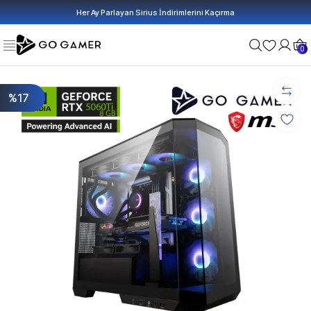
Her Ay Parlayan Sirius İndirimlerini Kaçırma
0
%17