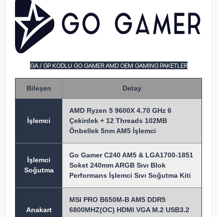
GA / GP KODLU GO GAMER AMD OEM GAMING PAKETLER
Bileşen
Detay
AMD Ryzen 5 9600X 4.70 GHz 6
İşlem
ci
Çekirdek + 12 Threads 102MB
Önbellek 5nm AM5 İşlemci
Go Gamer C240 AM5 & LGA1700-1851
İşlemci
Soket 240mm ARGB Sıvı Blok
Soğutma
Performans İşlemci Sıvı Soğutma Kiti
MSI PRO B650M-B AM5 DDR5
Anakart
6800MHZ(OC) HDMI VGA M.2 USB3.2