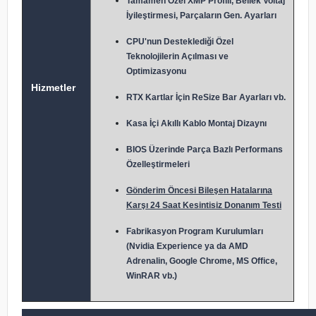
Tamamen Özel XMP Profili, Bellek Voltaj
İyileştirmesi, Parçaların Gen. Ayarları
CPU'nun Desteklediği Özel
Teknolojilerin Açılması ve
Optimizasyonu
Hizmetler
RTX Kartlar İçin ReSize Bar Ayarları vb.
Kasa İçi Akıllı Kablo Montaj Dizaynı
BIOS Üzerinde Parça Bazlı Performans
Özelleştirmeleri
Gönderim Öncesi Bileşen Hatalarına
Karşı 24 Saat Kesintisiz Donanım Testi
Fabrikasyon Program Kurulumları
(Nvidia Experience ya da AMD
Adrenalin, Google Chrome, MS Office,
WinRAR vb.)