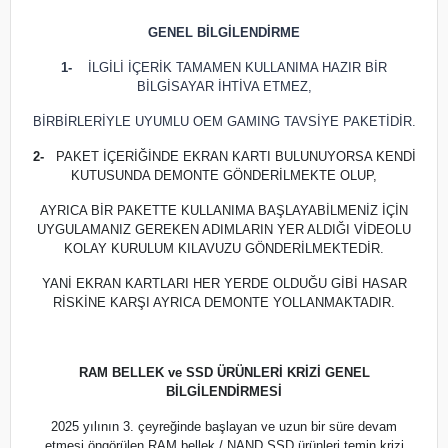
GENEL BİLGİLENDİRME
1-
İLGİLİ İÇERİK TAMAMEN KULLANIMA HAZIR BİR
BİLGİSAYAR İHTİVA ETMEZ,
BİRBİRLERİYLE UYUMLU OEM GAMING TAVSİYE PAKETİDİR.
2-
PAKET İÇERİĞİNDE EKRAN KARTI BULUNUYORSA KENDİ
KUTUSUNDA DEMONTE GÖNDERİLMEKTE OLUP,
AYRICA BİR PAKETTE KULLANIMA BAŞLAYABİLMENİZ İÇİN
UYGULAMANIZ GEREKEN ADIMLARIN YER ALDIĞI VİDEOLU
KOLAY KURULUM KILAVUZU GÖNDERİLMEKTEDİR.
YANİ EKRAN KARTLARI HER YERDE OLDUĞU GİBİ HASAR
RİSKİNE KARŞI AYRICA DEMONTE YOLLANMAKTADIR.
RAM BELLEK ve SSD ÜRÜNLERİ KRİZİ GENEL
BİLGİLENDİRMESİ
2025 yılının 3. çeyreğinde başlayan ve uzun bir süre devam
etmesi öngörülen RAM bellek / NAND SSD ürünleri temin krizi