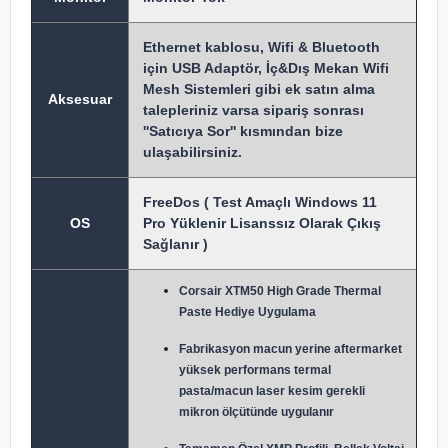
Ethernet kablosu, Wifi & Bluetooth
için USB Adaptör, İç&Dış Mekan Wifi
Mesh Sistemleri gibi ek satın alma
Aksesuar
talepleriniz varsa sipariş sonrası
''Satıcıya Sor'' kısmından bize
ulaşabilirsiniz.
FreeDos ( Test Amaçlı Windows 11
OS
Pro Yüklenir Lisanssız Olarak Çıkış
Sağlanır )
Corsair XTM50 High Grade Thermal
Paste Hediye Uygulama
Fabrikasyon macun y
erine aftermarket
yüksek performans termal
pasta/macun laser kesim gerekli
mikron ölçütünde uygulanır