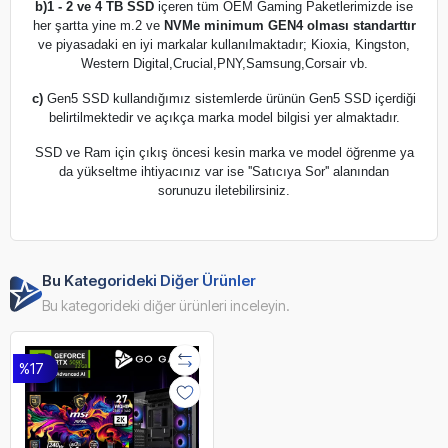
b)
1 - 2 ve 4 TB SSD
içeren tüm OEM Gaming Paketlerimizde ise
her şartta yine m.2 ve
NVMe minimum GEN4 olması standarttır
ve piyasadaki en iyi markalar kullanılmaktadır; Kioxia, Kingston,
Western Digital,Crucial,PNY,Samsung,Corsair vb.
c)
Gen5 SSD kullandığımız sistemlerde ürünün Gen5 SSD içerdiği
belirtilmektedir ve açıkça marka model bilgisi yer almaktadır.
SSD ve Ram için çıkış öncesi kesin marka ve model öğrenme ya
da yükseltme ihtiyacınız var ise ''Satıcıya Sor'' alanından
sorunuzu iletebilirsiniz.
Bu Kategorideki Diğer Ürünler
Bu kategorideki diğer ürünleri inceleyin.
%17