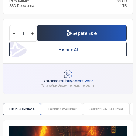
Ram Bellek:
32 GB
SSD Depolama:
1 TB
Sepete Ekle
Hemen Al
Yardıma mı İhtiyacınız Var?
WhatsApp Destek ile iletişime geçin.
Ürün Hakkında
Teknik Özellikler
Garanti ve Teslimat