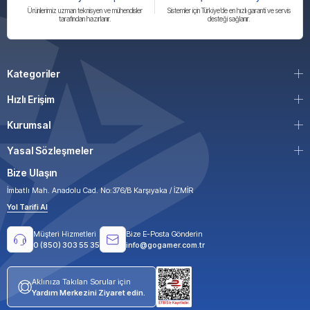
Ürünlerimiz uzman teknisyen ve mühendisler
Sistemler için Türkiye’de en hızlı garanti ve servis
tarafından hazırlanır.
desteği sağlanır.
Kategoriler
Hızlı Erişim
Kurumsal
Yasal Sözleşmeler
Bize Ulaşın
İmbatlı Mah. Anadolu Cad. No:376/B Karşıyaka / İZMİR
Yol Tarifi Al
Müşteri Hizmetleri
Bize E-Posta Gönderin
0 (850) 303 55 35
info@gogamer.com.tr
Aklınıza Takılan Sorular için
Yardım Merkezini Ziyaret edin.