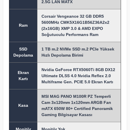
2.5G LAN MATX
Corsair Vengeance 32 GB DDR5
5600MHz CMK5X16G1B56Z36A2x2
Ram
(2x16GB) XMP 3.0 & AMD EXPO
Soğutuculu Performans Ram
SSD
1 TB m.2 NVMe SSD m.2 PCIe Yüksek
Depolama
Hızlı Depolama Birimi
Nvidia GeForce RTX5060Ti 8GB DX12
Ekran
Ultimate DLSS 4.0 Nvidia Reflex 2.0
Kartı
Multiframe Gen. PCIE 5.0 Ekran Kartı
MSI MAG PANO M100R PZ Temperli
Cam 3x120mm 1x120mm ARGB Fan
Kasa
mATX 650W 80+ Certified Panoramik
Gaming Bilgisayar Kasası
Monitör
Monitör Yok