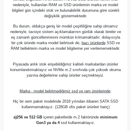
nedeniyle, kullanılan RAM ve SSD ürünlerinin marka ve model
bilgileri gün içindeki stok ve bulunabilirlik durumuna göre sürekli
değişiklik göstermektedir.
Bu durum, oldukça geniş bir model çeşitliliğine sahip olmamız
nedeniyle, tavsiye sistem açıklamalarının günlük olarak birebir ve
eş zamanlı güncellenmesini mümkün kılmamaktadır; dolayısıyla
bir çok üründe marka model belirtsek de,
bazı ürünlerde
SSD ve
RAM belleklerin marka ve model bilgilerine yer verilememektedir.
Piyasada anlık stok erişebildiğimiz kaliteli markalardan ürünler
konumlandırmaktayız ve NVMe m.2 sınıfında çok yüksek okuma
yazma değerlerine sahip ürünler seçmekteyiz.
Marka - model belirtmediğimiz ssd ve ram ürünlerinde;
Hiç bir oem paket modelinde 2018 yılından itibaren SATA SSD
kullanmamaktayız. (128GB ofis paket ürünleri hariç)
a)
256 ve 512 GB
içeren paketlerde m.2 faktöründe
minimum
Gen3 ya da 4
ssd kullanmaktayız.