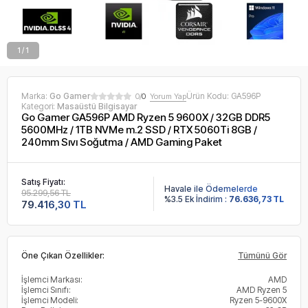
1 / 1
Marka:
Go Gamer
Ürün Kodu:
GA596P
0/
0
Yorum Yap
Kategori:
Masaüstü Bilgisayar
Go Gamer GA596P AMD Ryzen 5 9600X / 32GB DDR5
5600MHz / 1TB NVMe m.2 SSD / RTX 5060Ti 8GB /
240mm Sıvı Soğutma / AMD Gaming Paket
Satış Fiyatı:
Havale ile Ödemelerde
95.299,56 TL
%3.5 Ek İndirim :
76.636,73 TL
79.416,30 TL
Öne Çıkan Özellikler:
Tümünü Gör
İşlemci Markası:
AMD
İşlemci Sınıfı:
AMD Ryzen 5
İşlemci Modeli:
Ryzen 5-9600X