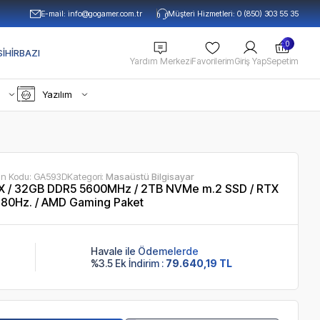
E-mail:
info@gogamer.com.tr
Müşteri Hizmetleri: 0 (850) 303 55 35
0
IHIRBAZI
Yardım Merkezi
Favorilerim
Giriş Yap
Sepetim
Yazılım
ün Kodu:
GA593D
Kategori:
Masaüstü Bilgisayar
 / 32GB DDR5 5600MHz / 2TB NVMe m.2 SSD / RTX
180Hz. / AMD Gaming Paket
Havale ile Ödemelerde
%3.5 Ek İndirim :
79.640,19 TL