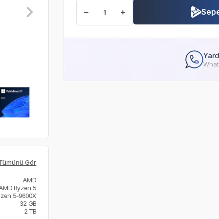
Sepe
Yard
Whats
Tümünü Gör
AMD
AMD Ryzen 5
yzen 5-9600X
32 GB
2 TB