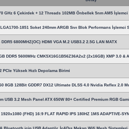
0 GHz 6 Çekirdek + 12 Threads 102MB Önbellek 5nm AM5 İşlemci
LGA1700-1851 Soket 240mm ARGB Sıvı Blok Performans İşlemci Sı
 DDR5 6800MHZ(OC) HDMI VGA M.2 USB3.2 2.5G LAN MATX
2 GB DDR5 5600MHz CMK5X16G1B56Z36A2x2 (2x16GB) XMP 3.0 & 
 PCIe Yüksek Hızlı Depolama Birimi
0 8GB 128Bit GDDR7 DX12 Ultimate DLSS 4.0 Nvidia Reflex 2.0 Mul
USB 3.2 Mesh Panel ATX 650W 80+ Certified Premium RGB Gam
es 1920x1080 (FHD) 16:9 FLAT RAPID IPS 180HZ 1MS ADAPTIVE-
& Bluetooth için USB Adaptör, İç&Dış Mekan Wifi Mesh Sistemleri gi