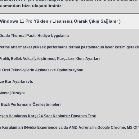
 kısmından bize ulaşabilirsiniz.
Windows 11 Pro Yüklenir Lisanssız Olarak Çıkış Sağlanır )
 Grade Thermal Paste Hediye Uygulama
y
erine aftermarket yüksek performans termal pasta/macun laser kesim gerekli
ili, Bellek Voltaj İyileştirmesi, Parçaların Gen. Ayarları
 Özel Teknolojilerin Açılması ve Optimizasyonu
ze Bar Ayarları vb.
 Montaj Dizaynı
Bazlı Performans Özelleştirmeleri
şen Hatalarına Karşı 24 Saat Kesintisiz Donanım Testi
 Kurulumları (Nvidia Experience ya da AMD Adrenalin, Google Chrome, MS Off