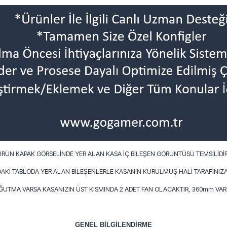
ÜRÜN KAPAK GÖRSELİNDE YER ALAN KASA İÇ BİLEŞEN GÖRÜNTÜSÜ TEMSİLİDİR
AKİ TABLODA YER ALAN BİLEŞENLERLE KASANIN KURULMUŞ HALİ TARAFINIZA
OĞUTMA VARSA KASANIZIN ÜST KISMINDA 2 ADET FAN OLACAKTIR, 360mm VARS
GENEL BİLGİLENDİRME