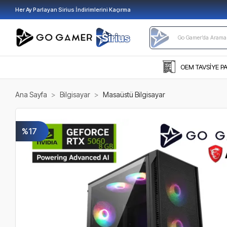
Her Ay Parlayan Sirius İndirimlerini Kaçırma
OEM TAVSİYE P
Ana Sayfa
Bilgisayar
Masaüstü Bilgisayar
%17