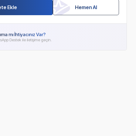
te Ekle
Hemen Al
ıma mı İhtiyacınız Var?
App Destek ile iletişime geçin.