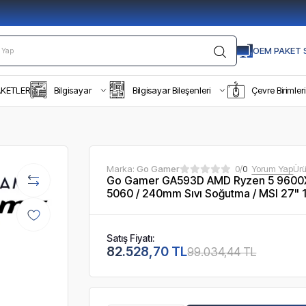
OEM PAKET S
AKETLER
Bilgisayar
Bilgisayar Bileşenleri
Çevre Birimleri
Marka:
Go Gamer
0/
0
Yorum Yap
Ür
Go Gamer GA593D AMD Ryzen 5 9600X
5060 / 240mm Sıvı Soğutma / MSI 27" 
Satış Fiyatı:
82.528,70 TL
99.034,44 TL