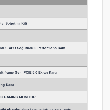
vı Soğutma Kiti
AMD EXPO Soğutuculu Performans Ram
tiframe Gen. PCIE 5.0 Ekran Kartı
ing Kasa
SYNC GAMING MONITOR
bi ek satın alma talepleriniz varsa sipariş