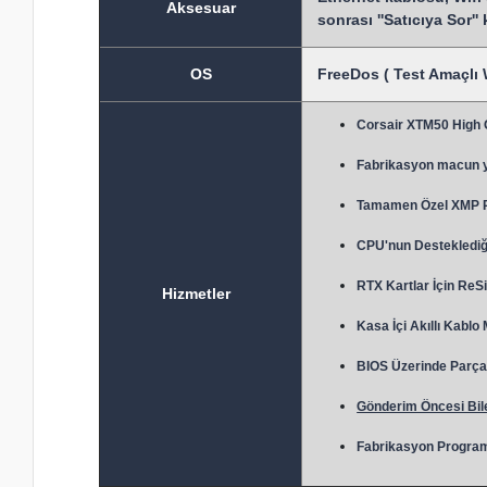
Aksesuar
sonrası ''Satıcıya Sor''
OS
FreeDos ( Test Amaçlı 
Corsair XTM50 High
Fabrikasyon macun 
Tamamen Özel XMP Prof
CPU'nun Desteklediği
RTX Kartlar İçin ReSi
Hizmetler
Kasa İçi Akıllı Kablo
BIOS Üzerinde Parça 
Gönderim Öncesi Bile
Fabrikasyon Program