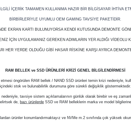
LGİLİ İÇERİK TAMAMEN KULLANIMA HAZIR BİR BİLGİSAYAR İHTİVA ET
BİRBİRLERİYLE UYUMLU OEM GAMING TAVSİYE PAKETİDİR.
İNDE EKRAN KARTI BULUNUYORSA KENDİ KUTUSUNDA DEMONTE GÖN
ENİZ İÇİN UYGULAMANIZ GEREKEN ADIMLARIN YER ALDIĞI VİDEOLU
RI HER YERDE OLDUĞU GİBİ HASAR RİSKİNE KARŞI AYRICA DEMON
RAM BELLEK ve SSD ÜRÜNLERİ KRİZİ GENEL BİLGİLENDİRMESİ
 etmesi öngörülen RAM bellek / NAND SSD ürünleri temin krizi nedeniyle, kul
içindeki stok ve bulunabilirlik durumuna göre sürekli değişiklik göstermektedir
z nedeniyle, tavsiye sistem açıklamalarının günlük olarak birebir ve eş zama
elirtsek de,
bazı ürünlerde
SSD ve RAM belleklerin marka ve model bilgilerine
arkalardan ürünler konumlandırmaktayız ve NVMe m.2 sınıfında çok yüksek oku