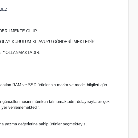
MEZ,
DERİLMEKTE OLUP,
 KOLAY KURULUM KILAVUZU GÖNDERİLMEKTEDİR.
TE YOLLANMAKTADIR.
lanılan RAM ve SSD ürünlerinin marka ve model bilgileri gün
.
nlı güncellenmesini mümkün kılmamaktadır; dolayısıyla bir çok
 yer verilememektedir.
ma yazma değerlerine sahip ürünler seçmekteyiz.