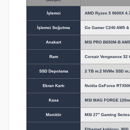
İşlem
ci
AMD Ryzen 5 9600X 4.7
İşlemci Soğutma
Go Gamer C240 AM5 & 
Anakart
MSI PRO B650M-B AM5
Ram
Corsair Vengeance 3
SSD Depolama
2 TB m.2 NVMe SSD m.2
Ekran Kartı
Nvidia GeForce RTX506
Kasa
MSI MAG FORGE 120mm 
Monitör
MSI 27" Gaming Seri
Ethernet kablosu, Wifi 