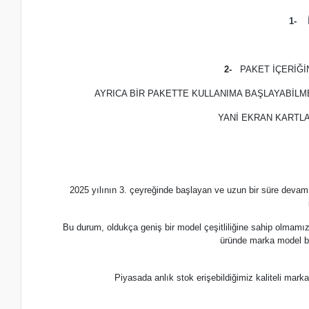
1-
İ
2-
PAKET İÇERİĞ
AYRICA BİR PAKETTE KULLANIMA BAŞLAYABİLM
YANİ EKRAN KARTLA
2025 yılının 3. çeyreğinde başlayan ve uzun bir süre devam
Bu durum, oldukça geniş bir model çeşitliliğine sahip olmamı
üründe marka model b
Piyasada anlık stok erişebildiğimiz kaliteli m