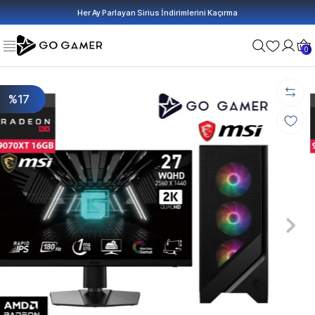
Her Ay Parlayan Sirius İndirimlerini Kaçırma
0
%17