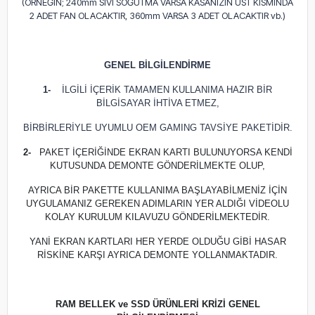
(ÖRNEĞİN; 240mm SIVI SOĞUTMA VARSA KASANIZIN ÜST KISMINDA
2 ADET FAN OLACAKTIR, 360mm VARSA 3 ADET OLACAKTIR vb.)
GENEL BİLGİLENDİRME
1-
İLGİLİ İÇERİK TAMAMEN KULLANIMA HAZIR BİR
BİLGİSAYAR İHTİVA ETMEZ,
BİRBİRLERİYLE UYUMLU OEM GAMING TAVSİYE PAKETİDİR.
2-
PAKET İÇERİĞİNDE EKRAN KARTI BULUNUYORSA KENDİ
KUTUSUNDA DEMONTE GÖNDERİLMEKTE OLUP,
AYRICA BİR PAKETTE KULLANIMA BAŞLAYABİLMENİZ İÇİN
UYGULAMANIZ GEREKEN ADIMLARIN YER ALDIĞI VİDEOLU
KOLAY KURULUM KILAVUZU GÖNDERİLMEKTEDİR.
YANİ EKRAN KARTLARI HER YERDE OLDUĞU GİBİ HASAR
RİSKİNE KARŞI AYRICA DEMONTE YOLLANMAKTADIR.
RAM BELLEK ve SSD ÜRÜNLERİ KRİZİ GENEL