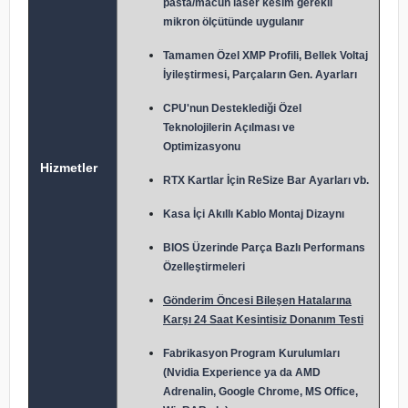
pasta/macun laser kesim gerekli
mikron ölçütünde uygulanır
Tamamen Özel XMP Profili, Bellek Voltaj
İyileştirmesi, Parçaların Gen. Ayarları
CPU'nun Desteklediği Özel
Teknolojilerin Açılması ve
Optimizasyonu
Hizmetler
RTX Kartlar İçin ReSize Bar Ayarları vb.
Kasa İçi Akıllı Kablo Montaj Dizaynı
BIOS Üzerinde Parça Bazlı Performans
Özelleştirmeleri
Gönderim Öncesi Bileşen Hatalarına
Karşı 24 Saat Kesintisiz Donanım Testi
Fabrikasyon Program Kurulumları
(Nvidia Experience ya da AMD
Adrenalin, Google Chrome, MS Office,