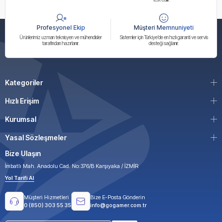
Profesyonel Ekip
Müşteri Memnuniyeti
Ürünlerimiz uzman teknisyen ve mühendisler
Sistemler için Türkiye’de en hızlı garanti ve servis
tarafından hazırlanır.
desteği sağlanır.
Kategoriler
Hızlı Erişim
Kurumsal
Yasal Sözleşmeler
Bize Ulaşın
İmbatlı Mah. Anadolu Cad. No:376/B Karşıyaka / İZMİR
Yol Tarifi Al
Müşteri Hizmetleri
Bize E-Posta Gönderin
0 (850) 303 55 35
info@gogamer.com.tr