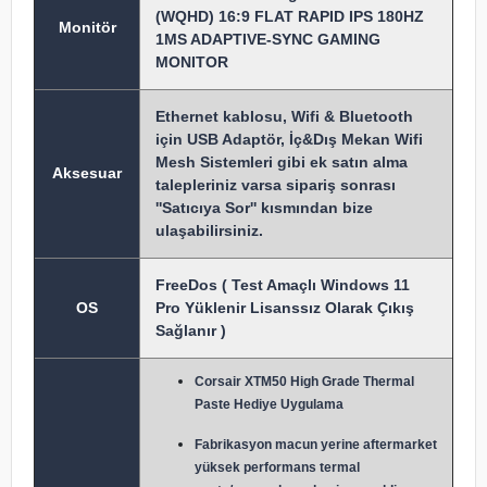
(WQHD) 16:9 FLAT RAPID IPS 180HZ
Monitör
1MS ADAPTIVE-SYNC GAMING
MONITOR
Ethernet kablosu, Wifi & Bluetooth
için USB Adaptör, İç&Dış Mekan Wifi
Mesh Sistemleri gibi ek satın alma
Aksesuar
talepleriniz varsa sipariş sonrası
''Satıcıya Sor'' kısmından bize
ulaşabilirsiniz.
FreeDos ( Test Amaçlı Windows 11
OS
Pro Yüklenir Lisanssız Olarak Çıkış
Sağlanır )
Corsair XTM50 High Grade Thermal
Paste Hediye Uygulama
Fabrikasyon macun y
erine aftermarket
yüksek performans termal