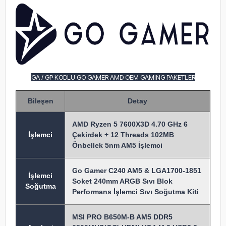
GA / GP KODLU GO GAMER AMD OEM GAMING PAKETLER
Bileşen
Detay
AMD Ryzen 5 7600X3D 4.70 GHz 6
İşlem
ci
Çekirdek + 12 Threads 102MB
Önbellek 5nm AM5 İşlemci
Go Gamer C240 AM5 & LGA1700-1851
İşlemci
Soket 240mm ARGB Sıvı Blok
Soğutma
Performans İşlemci Sıvı Soğutma Kiti
MSI PRO B650M-B AM5 DDR5