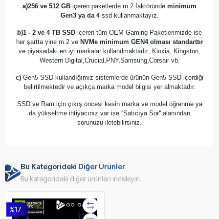
a)
256 ve 512 GB
içeren paketlerde m.2 faktöründe
minimum
Gen3 ya da 4
ssd kullanmaktayız.
b)
1 - 2 ve 4 TB SSD
içeren tüm OEM Gaming Paketlerimizde ise
her şartta yine m.2 ve
NVMe minimum GEN4 olması standarttır
ve piyasadaki en iyi markalar kullanılmaktadır; Kioxia, Kingston,
Western Digital,Crucial,PNY,Samsung,Corsair vb.
c)
Gen5 SSD kullandığımız sistemlerde ürünün Gen5 SSD içerdiği
belirtilmektedir ve açıkça marka model bilgisi yer almaktadır.
SSD ve Ram için çıkış öncesi kesin marka ve model öğrenme ya
da yükseltme ihtiyacınız var ise ''Satıcıya Sor'' alanından
sorunuzu iletebilirsiniz.
Bu Kategorideki Diğer Ürünler
Bu kategorideki diğer ürünleri inceleyin.
%17