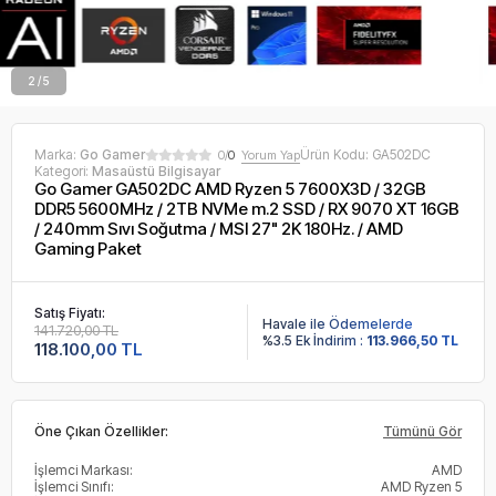
2 / 5
Marka:
Go Gamer
Ürün Kodu:
GA502DC
0/
0
Yorum Yap
Kategori:
Masaüstü Bilgisayar
Go Gamer GA502DC AMD Ryzen 5 7600X3D / 32GB
DDR5 5600MHz / 2TB NVMe m.2 SSD / RX 9070 XT 16GB
/ 240mm Sıvı Soğutma / MSI 27" 2K 180Hz. / AMD
Gaming Paket
Satış Fiyatı:
Havale ile Ödemelerde
141.720,00 TL
%3.5 Ek İndirim :
113.966,50 TL
118.100,00 TL
Öne Çıkan Özellikler:
Tümünü Gör
İşlemci Markası:
AMD
İşlemci Sınıfı:
AMD Ryzen 5