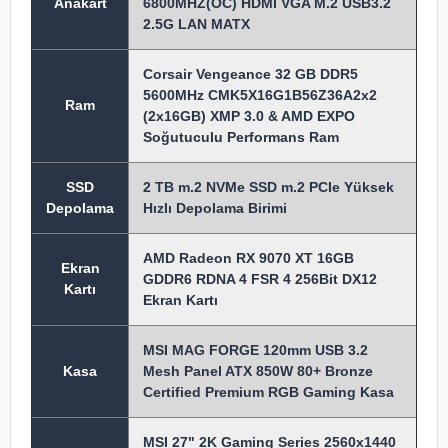
Anakart
6800MHZ(OC) HDMI VGA M.2 USB3.2
2.5G LAN MATX
Corsair Vengeance 32 GB DDR5
5600MHz CMK5X16G1B56Z36A2x2
Ram
(2x16GB) XMP 3.0 & AMD EXPO
Soğutuculu Performans Ram
SSD
2 TB m.2 NVMe SSD m.2 PCIe Yüksek
Depolama
Hızlı Depolama Birimi
AMD Radeon RX 9070 XT 16GB
Ekran
GDDR6 RDNA 4 FSR 4 256Bit DX12
Kartı
Ekran Kartı
MSI MAG FORGE 120mm USB 3.2
Kasa
Mesh Panel ATX 850W 80+ Bronze
Certified Premium RGB Gaming Kasa
MSI 27" 2K Gaming Series 2560x1440