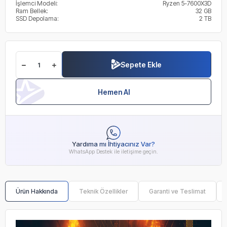
İşlemci Modeli:
Ryzen 5-7600X3D
Ram Bellek:
32 GB
SSD Depolama:
2 TB
Sepete Ekle
Hemen Al
Yardıma mı İhtiyacınız Var?
WhatsApp Destek ile iletişime geçin.
Ürün Hakkında
Teknik Özellikler
Garanti ve Teslimat