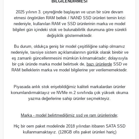
BİLGİLENDİRMESİ
2025 yılının 3. çeyreğinde başlayan ve uzun bir süre devam
etmesi öngörülen RAM bellek / NAND SSD ürünleri temin krizi
nedeniyle, kullanılan RAM ve SSD ürünlerinin marka ve model
bilgileri gün içindeki stok ve bulunabilirlik durumuna göre sürekli
değişiklik göstermektedir.
Bu durum, oldukça geniş bir model çeşitliliğine sahip olmamız
nedeniyle, tavsiye sistem açıklamalarının günlük olarak birebir ve
eş zamanlı güncellenmesini mümkün kılmamaktadır; dolayısıyla
bir çok üründe marka model belirtsek de,
bazı ürünlerde
SSD ve
RAM belleklerin marka ve model bilgilerine yer verilememektedir.
Piyasada anlık stok erişebildiğimiz kaliteli markalardan ürünler
konumlandırmaktayız ve NVMe m.2 sınıfında çok yüksek okuma
yazma değerlerine sahip ürünler seçmekteyiz.
Marka - model belirtmediğimiz ssd ve ram ürünlerinde;
Hiç bir oem paket modelinde 2018 yılından itibaren SATA SSD
kullanmamaktayız. (128GB ofis paket ürünleri hariç)