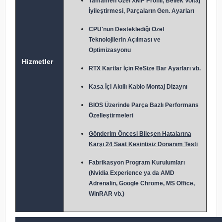
Tamamen Özel XMP Profili, Bellek Voltaj
İyileştirmesi, Parçaların Gen. Ayarları
CPU'nun Desteklediği Özel
Teknolojilerin Açılması ve
Optimizasyonu
Hizmetler
RTX Kartlar İçin ReSize Bar Ayarları vb.
Kasa İçi Akıllı Kablo Montaj Dizaynı
BIOS Üzerinde Parça Bazlı Performans
Özelleştirmeleri
Gönderim Öncesi Bileşen Hatalarına
Karşı 24 Saat Kesintisiz Donanım Testi
Fabrikasyon Program Kurulumları
(Nvidia Experience ya da AMD
Adrenalin, Google Chrome, MS Office,
WinRAR vb.)