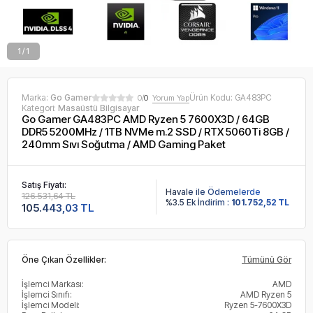
1 / 1
Marka:
Go Gamer
Ürün Kodu:
GA483PC
0/
0
Yorum Yap
Kategori:
Masaüstü Bilgisayar
Go Gamer GA483PC AMD Ryzen 5 7600X3D / 64GB
DDR5 5200MHz / 1TB NVMe m.2 SSD / RTX 5060Ti 8GB /
240mm Sıvı Soğutma / AMD Gaming Paket
Satış Fiyatı:
Havale ile Ödemelerde
126.531,64 TL
%3.5 Ek İndirim :
101.752,52 TL
105.443,03 TL
Öne Çıkan Özellikler:
Tümünü Gör
İşlemci Markası:
AMD
İşlemci Sınıfı:
AMD Ryzen 5
İşlemci Modeli:
Ryzen 5-7600X3D