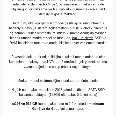
nedeniyle, kullanılan RAM ve SSD ürünlerinin marka ve model
bilgileri gün içindeki stok ve bulunabilirlik durumuna göre sürekli
değişiklik göstermektedir.
Bu durum, oldukça geniş bir model çeşitliliğine sahip olmamız
nedeniyle, tavsiye sistem açıklamalarının günlük olarak birebir ve
eş zamanlı güncellenmesini mümkün kılmamaktadır; dolayısıyla
bir çok üründe marka model belirtsek de,
bazı ürünlerde
SSD ve
RAM belleklerin marka ve model bilgilerine yer verilememektedir.
Piyasada anlık stok erişebildiğimiz kaliteli markalardan ürünler
konumlandırmaktayız ve NVMe m.2 sınıfında çok yüksek okuma
yazma değerlerine sahip ürünler seçmekteyiz.
Marka - model belirtmediğimiz ssd ve ram ürünlerinde;
Hiç bir oem paket modelinde 2018 yılından itibaren SATA SSD
kullanmamaktayız. (128GB ofis paket ürünleri hariç)
a)
256 ve 512 GB
içeren paketlerde m.2 faktöründe
minimum
Gen3 ya da 4
ssd kullanmaktayız.