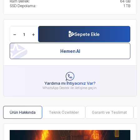
Ram Bellek:
64 GB
SSD Depolama:
1 TB
Sepete Ekle
Hemen Al
Yardıma mı İhtiyacınız Var?
WhatsApp Destek ile iletişime geçin.
Ürün Hakkında
Teknik Özellikler
Garanti ve Teslimat