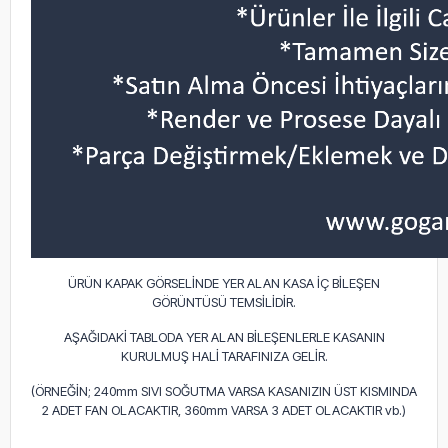
ÜRÜN KAPAK GÖRSELİNDE YER ALAN KASA İÇ BİLEŞEN
GÖRÜNTÜSÜ TEMSİLİDİR.
AŞAĞIDAKİ TABLODA YER ALAN BİLEŞENLERLE KASANIN
KURULMUŞ HALİ TARAFINIZA GELİR.
(ÖRNEĞİN; 240mm SIVI SOĞUTMA VARSA KASANIZIN ÜST KISMINDA
2 ADET FAN OLACAKTIR, 360mm VARSA 3 ADET OLACAKTIR vb.)