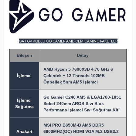
GA / GP KODLU GO GAMER AMD OEM GAMING PAKETLER
Bileşen
Detay
AMD Ryzen 5 7600X3D 4.70 GHz 6
İşlem
ci
Çekirdek + 12 Threads 102MB
Önbellek 5nm AM5 İşlemci
Go Gamer C240 AM5 & LGA1700-1851
İşlemci
Soket 240mm ARGB Sıvı Blok
Soğutma
Performans İşlemci Sıvı Soğutma Kiti
MSI PRO B650M-B AM5 DDR5
Anakart
6800MHZ(OC) HDMI VGA M.2 USB3.2