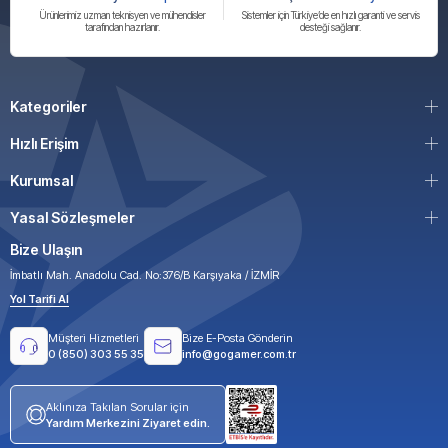
Ürünlerimiz uzman teknisyen ve mühendisler
Sistemler için Türkiye’de en hızlı garanti ve servis
tarafından hazırlanır.
desteği sağlanır.
Kategoriler
Hızlı Erişim
Kurumsal
Yasal Sözleşmeler
Bize Ulaşın
İmbatlı Mah. Anadolu Cad. No:376/B Karşıyaka / İZMİR
Yol Tarifi Al
Müşteri Hizmetleri
Bize E-Posta Gönderin
0 (850) 303 55 35
info@gogamer.com.tr
Aklınıza Takılan Sorular için
Yardım Merkezini Ziyaret edin.