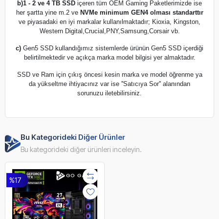
b)
1 - 2 ve 4 TB SSD
içeren tüm OEM Gaming Paketlerimizde ise
her şartta yine m.2 ve
NVMe minimum GEN4 olması standarttır
ve piyasadaki en iyi markalar kullanılmaktadır; Kioxia, Kingston,
Western Digital,Crucial,PNY,Samsung,Corsair vb.
c)
Gen5 SSD kullandığımız sistemlerde ürünün Gen5 SSD içerdiği
belirtilmektedir ve açıkça marka model bilgisi yer almaktadır.
SSD ve Ram için çıkış öncesi kesin marka ve model öğrenme ya
da yükseltme ihtiyacınız var ise ''Satıcıya Sor'' alanından
sorunuzu iletebilirsiniz.
Bu Kategorideki Diğer Ürünler
Bu kategorideki diğer ürünleri inceleyin.
%17