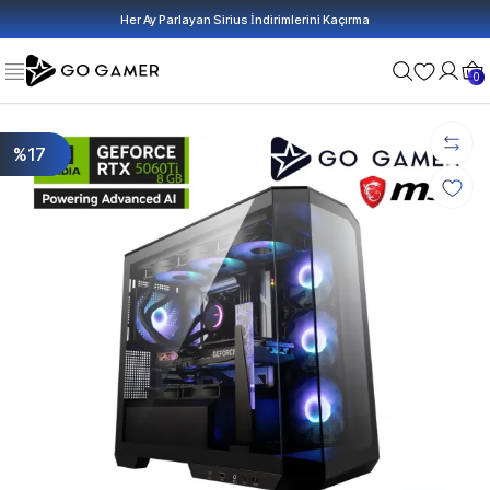
Her Ay Parlayan Sirius İndirimlerini Kaçırma
0
%17