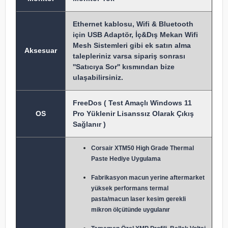
Ethernet kablosu, Wifi & Bluetooth
için USB Adaptör, İç&Dış Mekan Wifi
Mesh Sistemleri gibi ek satın alma
Aksesuar
talepleriniz varsa sipariş sonrası
''Satıcıya Sor'' kısmından bize
ulaşabilirsiniz.
FreeDos ( Test Amaçlı Windows 11
OS
Pro Yüklenir Lisanssız Olarak Çıkış
Sağlanır )
Corsair XTM50 High Grade Thermal
Paste Hediye Uygulama
Fabrikasyon macun y
erine aftermarket
yüksek performans termal
pasta/macun laser kesim gerekli
mikron ölçütünde uygulanır