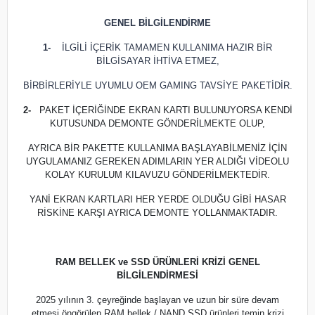
GENEL BİLGİLENDİRME
1-
İLGİLİ İÇERİK TAMAMEN KULLANIMA HAZIR BİR
BİLGİSAYAR İHTİVA ETMEZ,
BİRBİRLERİYLE UYUMLU OEM GAMING TAVSİYE PAKETİDİR.
2-
PAKET İÇERİĞİNDE EKRAN KARTI BULUNUYORSA KENDİ
KUTUSUNDA DEMONTE GÖNDERİLMEKTE OLUP,
AYRICA BİR PAKETTE KULLANIMA BAŞLAYABİLMENİZ İÇİN
UYGULAMANIZ GEREKEN ADIMLARIN YER ALDIĞI VİDEOLU
KOLAY KURULUM KILAVUZU GÖNDERİLMEKTEDİR.
YANİ EKRAN KARTLARI HER YERDE OLDUĞU GİBİ HASAR
RİSKİNE KARŞI AYRICA DEMONTE YOLLANMAKTADIR.
RAM BELLEK ve SSD ÜRÜNLERİ KRİZİ GENEL
BİLGİLENDİRMESİ
2025 yılının 3. çeyreğinde başlayan ve uzun bir süre devam
etmesi öngörülen RAM bellek / NAND SSD ürünleri temin krizi