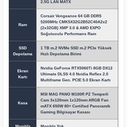
2.5G LAN MATX
Corsair Vengeance 64 GB DDR5
5200MHz CMK5X32G2B52C40A2x2
Ram
(2x32GB) XMP 3.0 & AMD EXPO
Soğutuculu Performans Ram
SSD
1 TB m.2 NVMe SSD m.2 PCIe Yüksek
Depolama
Hızlı Depolama Birimi
Nvidia GeForce RTX5060Ti 8GB DX12
Ekran
Ultimate DLSS 4.0 Nvidia Reflex 2.0
Kartı
Multiframe Gen. PCIE 5.0 Ekran Kartı
MSI MAG PANO M100R PZ Temperli
Cam 3x120mm 1x120mm ARGB Fan
Kasa
mATX 650W 80+ Certified Panoramik
Gaming Bilgisayar Kasası
Monitör
Monitör Yok