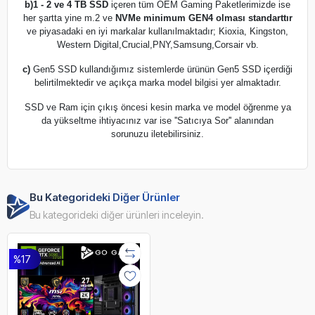
b)
1 - 2 ve 4 TB SSD
içeren tüm OEM Gaming Paketlerimizde ise
her şartta yine m.2 ve
NVMe minimum GEN4 olması standarttır
ve piyasadaki en iyi markalar kullanılmaktadır; Kioxia, Kingston,
Western Digital,Crucial,PNY,Samsung,Corsair vb.
c)
Gen5 SSD kullandığımız sistemlerde ürünün Gen5 SSD içerdiği
belirtilmektedir ve açıkça marka model bilgisi yer almaktadır.
SSD ve Ram için çıkış öncesi kesin marka ve model öğrenme ya
da yükseltme ihtiyacınız var ise ''Satıcıya Sor'' alanından
sorunuzu iletebilirsiniz.
Bu Kategorideki Diğer Ürünler
Bu kategorideki diğer ürünleri inceleyin.
%17