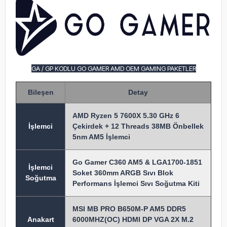
GA / GP KODLU GO GAMER AMD OEM GAMING PAKETLER
Bileşen
Detay
AMD Ryzen 5 7600X 5.30 GHz 6
İşlem
ci
Çekirdek + 12 Threads 38MB Önbellek
5nm AM5 İşlemci
Go Gamer C360 AM5 & LGA1700-1851
İşlemci
Soket 360mm ARGB Sıvı Blok
Soğutma
Performans İşlemci Sıvı Soğutma Kiti
MSI MB PRO B650M-P AM5 DDR5
Anakart
6000MHZ(OC) HDMI DP VGA 2X M.2