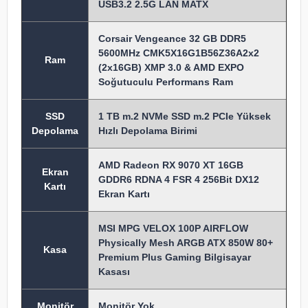
USB3.2 2.5G LAN MATX
Corsair Vengeance 32 GB DDR5
5600MHz CMK5X16G1B56Z36A2x2
Ram
(2x16GB) XMP 3.0 & AMD EXPO
Soğutuculu Performans Ram
SSD
1 TB m.2 NVMe SSD m.2 PCIe Yüksek
Depolama
Hızlı Depolama Birimi
AMD Radeon RX 9070 XT 16GB
Ekran
GDDR6 RDNA 4 FSR 4 256Bit DX12
Kartı
Ekran Kartı
MSI MPG VELOX 100P AIRFLOW
Physically Mesh ARGB ATX 850W 80+
Kasa
Premium Plus Gaming Bilgisayar
Kasası
Monitör
Monitör Yok