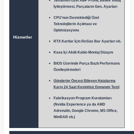
Tamamen Özel XMP Profili, Bellek Voltaj
İyileştirmesi, Parçaların Gen. Ayarları
CPU'nun Desteklediği Özel
Teknolojilerin Açılması ve
Optimizasyonu
Hizmetler
RTX Kartlar İçin ReSize Bar Ayarları vb.
Kasa İçi Akıllı Kablo Montaj Dizaynı
BIOS Üzerinde Parça Bazlı Performans
Özelleştirmeleri
Gönderim Öncesi Bileşen Hatalarına
Karşı 24 Saat Kesintisiz Donanım Testi
Fabrikasyon Program Kurulumları
(Nvidia Experience ya da AMD
Adrenalin, Google Chrome, MS Office,
WinRAR vb.)