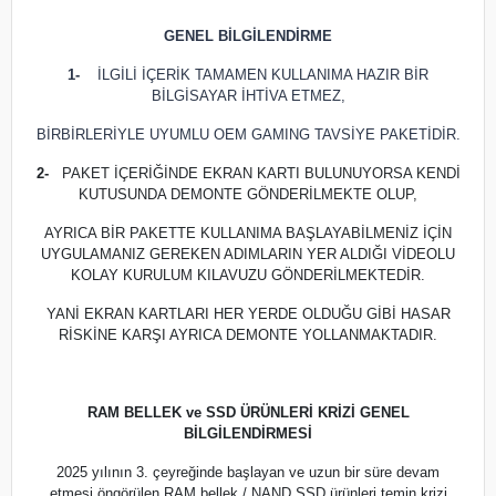
GENEL BİLGİLENDİRME
1-
İLGİLİ İÇERİK TAMAMEN KULLANIMA HAZIR BİR
BİLGİSAYAR İHTİVA ETMEZ,
BİRBİRLERİYLE UYUMLU OEM GAMING TAVSİYE PAKETİDİR.
2-
PAKET İÇERİĞİNDE EKRAN KARTI BULUNUYORSA KENDİ
KUTUSUNDA DEMONTE GÖNDERİLMEKTE OLUP,
AYRICA BİR PAKETTE KULLANIMA BAŞLAYABİLMENİZ İÇİN
UYGULAMANIZ GEREKEN ADIMLARIN YER ALDIĞI VİDEOLU
KOLAY KURULUM KILAVUZU GÖNDERİLMEKTEDİR.
YANİ EKRAN KARTLARI HER YERDE OLDUĞU GİBİ HASAR
RİSKİNE KARŞI AYRICA DEMONTE YOLLANMAKTADIR.
RAM BELLEK ve SSD ÜRÜNLERİ KRİZİ GENEL
BİLGİLENDİRMESİ
2025 yılının 3. çeyreğinde başlayan ve uzun bir süre devam
etmesi öngörülen RAM bellek / NAND SSD ürünleri temin krizi