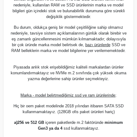
nedeniyle, kullanılan RAM ve SSD ürünlerinin marka ve model
bilgileri gün içindeki stok ve bulunabilirlik durumuna göre sürekli
değişiklik göstermektedir.
Bu durum, oldukça geniş bir model çeşitliliğine sahip olmamız
nedeniyle, tavsiye sistem açıklamalarının günlük olarak birebir ve
eş zamanlı güncellenmesini mümkün kılmamaktadır; dolayısıyla
bir çok üründe marka model belirtsek de,
bazı ürünlerde
SSD ve
RAM belleklerin marka ve model bilgilerine yer verilememektedir.
Piyasada anlık stok erişebildiğimiz kaliteli markalardan ürünler
konumlandırmaktayız ve NVMe m.2 sınıfında çok yüksek okuma
yazma değerlerine sahip ürünler seçmekteyiz.
Marka - model belirtmediğimiz ssd ve ram ürünlerinde;
Hiç bir oem paket modelinde 2018 yılından itibaren SATA SSD
kullanmamaktayız. (128GB ofis paket ürünleri hariç)
a)
256 ve 512 GB
içeren paketlerde m.2 faktöründe
minimum
Gen3 ya da 4
ssd kullanmaktayız.