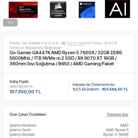
1 / 1
Marka:
Go Gamer
Ürün Kodu:
GA447K
0/
0
Yorum Yap
Kategori:
Masaüstü Bilgisayar
Go Gamer GA447K AMD Ryzen 5 7600X / 32GB DDR5
5600MHz / 1TB NVMe m.2 SSD / RX 9070 XT 16GB /
360mm Sıvı Soğutma / B650 / AMD Gaming Paket
Satış Fiyatı:
Havale ile Ödemelerde
128.760,00 TL
%3.5 Ek İndirim :
103.544,50 TL
107.300,00 TL
Öne Çıkan Özellikler:
Tümünü Gör
İşlemci Markası:
AMD
İşlemci Sınıfı:
AMD Ryzen 5
İşlemci Modeli:
Ryzen 5-7600X