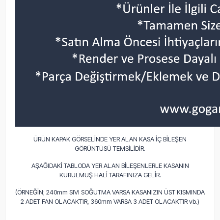
ÜRÜN KAPAK GÖRSELİNDE YER ALAN KASA İÇ BİLEŞEN
GÖRÜNTÜSÜ TEMSİLİDİR.
AŞAĞIDAKİ TABLODA YER ALAN BİLEŞENLERLE KASANIN
KURULMUŞ HALİ TARAFINIZA GELİR.
(ÖRNEĞİN; 240mm SIVI SOĞUTMA VARSA KASANIZIN ÜST KISMINDA
2 ADET FAN OLACAKTIR, 360mm VARSA 3 ADET OLACAKTIR vb.)