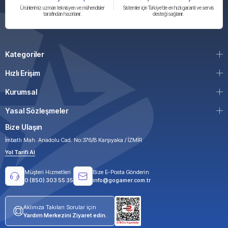
Ürünlerimiz uzman teknisyen ve mühendisler
Sistemler için Türkiye’de en hızlı garanti ve servis
tarafından hazırlanır.
desteği sağlanır.
Kategoriler
Hızlı Erişim
Kurumsal
Yasal Sözleşmeler
Bize Ulaşın
İmbatlı Mah. Anadolu Cad. No:376/B Karşıyaka / İZMİR
Yol Tarifi Al
Müşteri Hizmetleri
Bize E-Posta Gönderin
0 (850) 303 55 35
info@gogamer.com.tr
Aklınıza Takılan Sorular için
Yardım Merkezini Ziyaret edin.