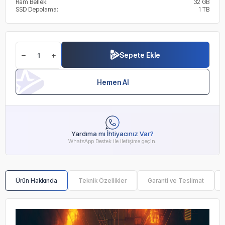
Ram Bellek:
32 GB
SSD Depolama:
1 TB
Sepete Ekle
Hemen Al
Yardıma mı İhtiyacınız Var?
WhatsApp Destek ile iletişime geçin.
Ürün Hakkında
Teknik Özellikler
Garanti ve Teslimat