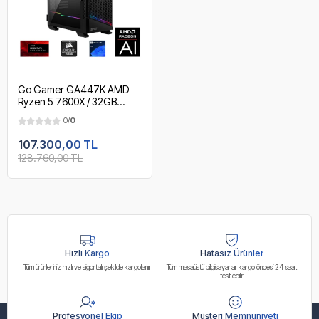
Go Gamer GA447K AMD
Ryzen 5 7600X / 32GB
DDR5 5600MHz / 1TB NVMe
0/
0
m.2 SSD / RX 9070 XT 16GB
/ 360mm Sıvı Soğutma /
107.300,00 TL
B650 / AMD Gaming Paket
128.760,00 TL
Hızlı Kargo
Hatasız Ürünler
Tüm ürünleriniz hızlı ve sigortalı şekilde kargolanır
Tüm masaüstü bilgisayarlar kargo öncesi 24 saat
test edilir.
Profesyonel Ekip
Müşteri Memnuniyeti