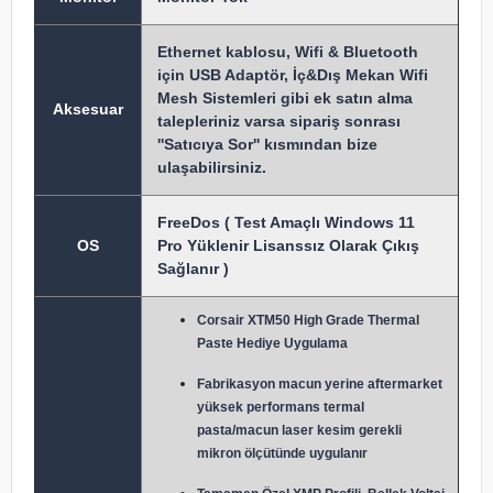
Ethernet kablosu, Wifi & Bluetooth
için USB Adaptör, İç&Dış Mekan Wifi
Mesh Sistemleri gibi ek satın alma
Aksesuar
talepleriniz varsa sipariş sonrası
''Satıcıya Sor'' kısmından bize
ulaşabilirsiniz.
FreeDos ( Test Amaçlı Windows 11
OS
Pro Yüklenir Lisanssız Olarak Çıkış
Sağlanır )
Corsair XTM50 High Grade Thermal
Paste Hediye Uygulama
Fabrikasyon macun y
erine aftermarket
yüksek performans termal
pasta/macun laser kesim gerekli
mikron ölçütünde uygulanır