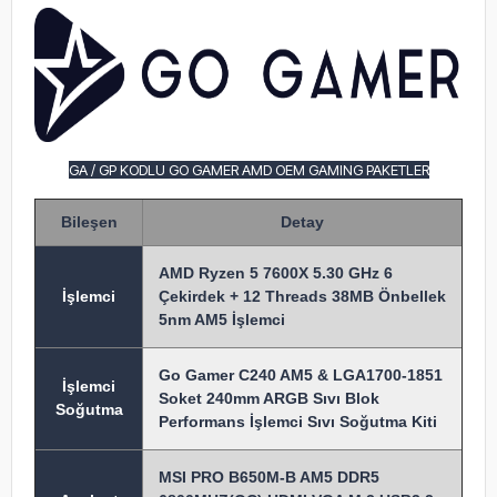
GA / GP KODLU GO GAMER AMD OEM GAMING PAKETLER
Bileşen
Detay
AMD Ryzen 5 7600X 5.30 GHz 6
İşlem
ci
Çekirdek + 12 Threads 38MB Önbellek
5nm AM5 İşlemci
Go Gamer C240 AM5 & LGA1700-1851
İşlemci
Soket 240mm ARGB Sıvı Blok
Soğutma
Performans İşlemci Sıvı Soğutma Kiti
MSI PRO B650M-B AM5 DDR5