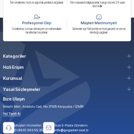
Tüm ürünleriniz hızlı ve sigortalı şekilde kargolanır
Tüm masaüstü bilgisayarlar kargo öncesi 24 saat
test edilir.
Profesyonel Ekip
Müşteri Memnuniyeti
Ürünlerimiz uzman teknisyen ve mühendisler
Sistemler için Türkiye’de en hızlı garanti ve servis
tarafından hazırlanır.
desteği sağlanır.
Kategoriler
Hızlı Erişim
Kurumsal
Yasal Sözleşmeler
Bize Ulaşın
İmbatlı Mah. Anadolu Cad. No:376/B Karşıyaka / İZMİR
Yol Tarifi Al
Müşteri Hizmetleri
Bize E-Posta Gönderin
0 (850) 303 55 35
info@gogamer.com.tr