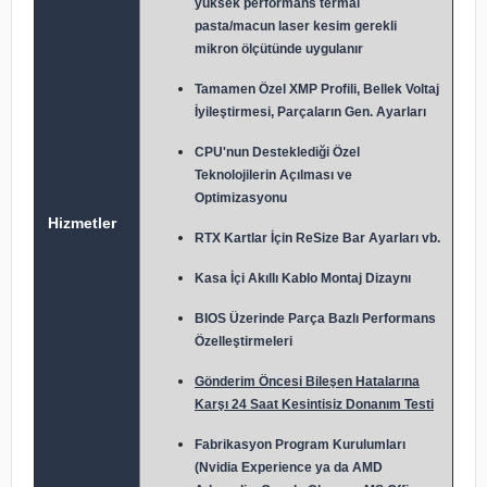
yüksek performans termal
pasta/macun laser kesim gerekli
mikron ölçütünde uygulanır
Tamamen Özel XMP Profili, Bellek Voltaj
İyileştirmesi, Parçaların Gen. Ayarları
CPU'nun Desteklediği Özel
Teknolojilerin Açılması ve
Optimizasyonu
Hizmetler
RTX Kartlar İçin ReSize Bar Ayarları vb.
Kasa İçi Akıllı Kablo Montaj Dizaynı
BIOS Üzerinde Parça Bazlı Performans
Özelleştirmeleri
Gönderim Öncesi Bileşen Hatalarına
Karşı 24 Saat Kesintisiz Donanım Testi
Fabrikasyon Program Kurulumları
(Nvidia Experience ya da AMD