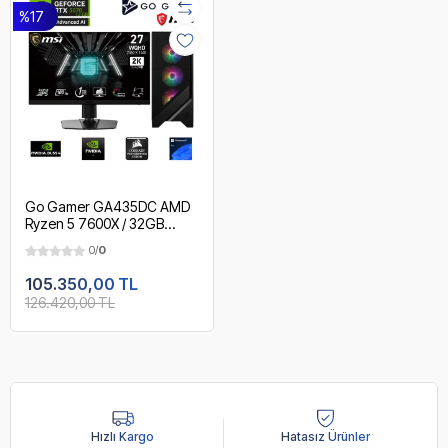
%17
Go Gamer GA435DC AMD
Ryzen 5 7600X / 32GB
DDR5 5600MHz / 1TB NVMe
0/
0
m.2 SSD / RTX 5070 12GB /
240mm Sıvı Soğutma / MSI
105.350,00 TL
27" 2K 180Hz. / AMD
126.420,00 TL
Gaming Paket
Hızlı Kargo
Hatasız Ürünler