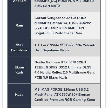
Anakart
6800MHZ(OC) HDMI VGA M.2 USB3.2
2.5G LAN MATX
Corsair Vengeance 32 GB DDR5
5600MHz CMK5X16G1B56Z36A2x2
Ram
(2x16GB) XMP 3.0 & AMD EXPO
Soğutuculu Performans Ram
SSD
1 TB m.2 NVMe SSD m.2 PCIe Yüksek
Depolama
Hızlı Depolama Birimi
Nvidia GeForce RTX 5070 12GB
Ekran
192Bit GDDR7 DX12 Ultimate DLSS
Kartı
4.0 Nvidia Reflex 2.0 Multiframe Gen.
PCIE 5.0 Ekran Kartı
MSI MAG FORGE 120mm USB 3.2
Kasa
Mesh Panel ATX 750W 80+ Bronze
Certified Premium RGB Gaming Kasa