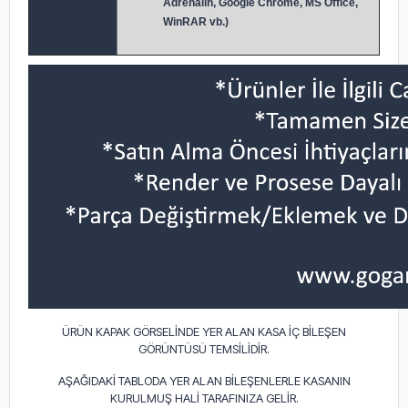
Adrenalin, Google Chrome, MS Office,
WinRAR vb.)
ÜRÜN KAPAK GÖRSELİNDE YER ALAN KASA İÇ BİLEŞEN
GÖRÜNTÜSÜ TEMSİLİDİR.
AŞAĞIDAKİ TABLODA YER ALAN BİLEŞENLERLE KASANIN
KURULMUŞ HALİ TARAFINIZA GELİR.