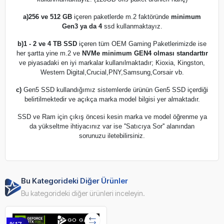
a)
256 ve 512 GB
içeren paketlerde m.2 faktöründe
minimum
Gen3 ya da 4
ssd kullanmaktayız.
b)
1 - 2 ve 4 TB SSD
içeren tüm OEM Gaming Paketlerimizde ise
her şartta yine m.2 ve
NVMe minimum GEN4 olması standarttır
ve piyasadaki en iyi markalar kullanılmaktadır; Kioxia, Kingston,
Western Digital,Crucial,PNY,Samsung,Corsair vb.
c)
Gen5 SSD kullandığımız sistemlerde ürünün Gen5 SSD içerdiği
belirtilmektedir ve açıkça marka model bilgisi yer almaktadır.
SSD ve Ram için çıkış öncesi kesin marka ve model öğrenme ya
da yükseltme ihtiyacınız var ise ''Satıcıya Sor'' alanından
sorunuzu iletebilirsiniz.
Bu Kategorideki Diğer Ürünler
Bu kategorideki diğer ürünleri inceleyin.