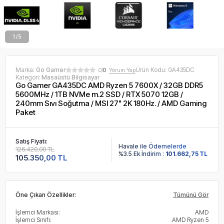
2 / 5
Marka:
Go Gamer
Ürün Kodu:
GA435DC
0/
0
Yorum Yap
Kategori:
Masaüstü Bilgisayar
Go Gamer GA435DC AMD Ryzen 5 7600X / 32GB DDR5
5600MHz / 1TB NVMe m.2 SSD / RTX 5070 12GB /
240mm Sıvı Soğutma / MSI 27" 2K 180Hz. / AMD Gaming
Paket
Satış Fiyatı:
Havale ile Ödemelerde
126.420,00 TL
%3.5 Ek İndirim :
101.662,75 TL
105.350,00 TL
Öne Çıkan Özellikler:
Tümünü Gör
İşlemci Markası:
AMD
İşlemci Sınıfı:
AMD Ryzen 5