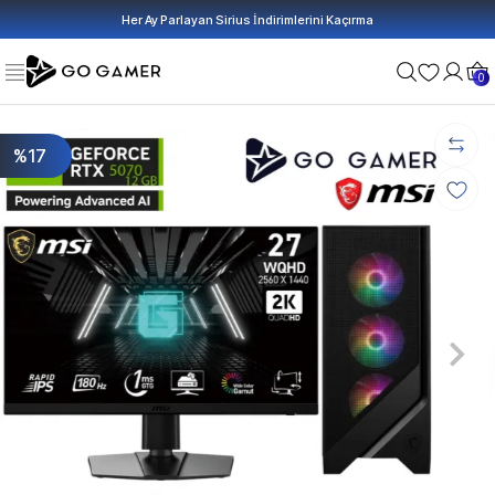
Her Ay Parlayan Sirius İndirimlerini Kaçırma
0
%17