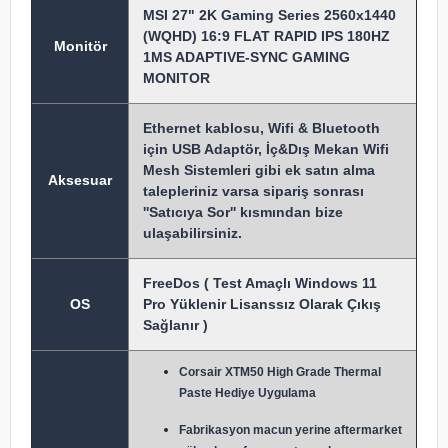
MSI 27" 2K Gaming Series 2560x1440
(WQHD) 16:9 FLAT RAPID IPS 180HZ
Monitör
1MS ADAPTIVE-SYNC GAMING
MONITOR
Ethernet kablosu, Wifi & Bluetooth
için USB Adaptör, İç&Dış Mekan Wifi
Mesh Sistemleri gibi ek satın alma
Aksesuar
talepleriniz varsa sipariş sonrası
''Satıcıya Sor'' kısmından bize
ulaşabilirsiniz.
FreeDos ( Test Amaçlı Windows 11
OS
Pro Yüklenir Lisanssız Olarak Çıkış
Sağlanır )
Corsair XTM50 High Grade Thermal
Paste Hediye Uygulama
Fabrikasyon macun y
erine aftermarket