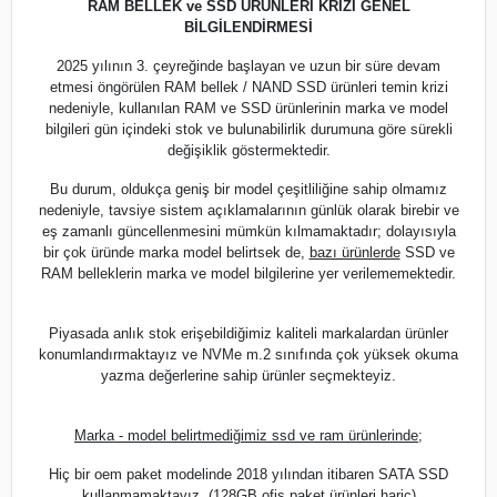
RAM BELLEK ve SSD ÜRÜNLERİ KRİZİ GENEL
BİLGİLENDİRMESİ
2025 yılının 3. çeyreğinde başlayan ve uzun bir süre devam
etmesi öngörülen RAM bellek / NAND SSD ürünleri temin krizi
nedeniyle, kullanılan RAM ve SSD ürünlerinin marka ve model
bilgileri gün içindeki stok ve bulunabilirlik durumuna göre sürekli
değişiklik göstermektedir.
Bu durum, oldukça geniş bir model çeşitliliğine sahip olmamız
nedeniyle, tavsiye sistem açıklamalarının günlük olarak birebir ve
eş zamanlı güncellenmesini mümkün kılmamaktadır; dolayısıyla
bir çok üründe marka model belirtsek de,
bazı ürünlerde
SSD ve
RAM belleklerin marka ve model bilgilerine yer verilememektedir.
Piyasada anlık stok erişebildiğimiz kaliteli markalardan ürünler
konumlandırmaktayız ve NVMe m.2 sınıfında çok yüksek okuma
yazma değerlerine sahip ürünler seçmekteyiz.
Marka - model belirtmediğimiz ssd ve ram ürünlerinde;
Hiç bir oem paket modelinde 2018 yılından itibaren SATA SSD
kullanmamaktayız. (128GB ofis paket ürünleri hariç)