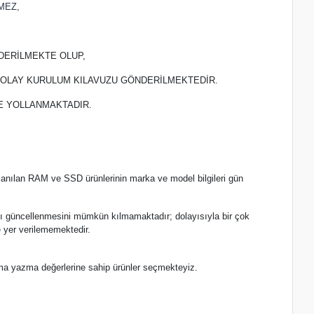
MEZ,
DERİLMEKTE OLUP,
 KOLAY KURULUM KILAVUZU GÖNDERİLMEKTEDİR.
TE YOLLANMAKTADIR.
lanılan RAM ve SSD ürünlerinin marka ve model bilgileri gün
.
nlı güncellenmesini mümkün kılmamaktadır; dolayısıyla bir çok
 yer verilememektedir.
ma yazma değerlerine sahip ürünler seçmekteyiz.