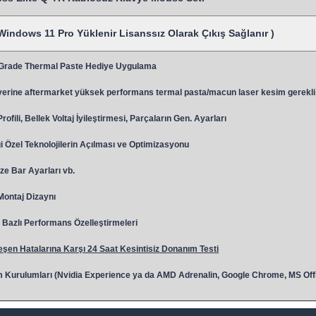
Windows 11 Pro Yüklenir Lisanssız Olarak Çıkış Sağlanır )
 Grade Thermal Paste Hediye Uygulama
y
erine aftermarket yüksek performans termal pasta/macun laser kesim gerekli
ili, Bellek Voltaj İyileştirmesi, Parçaların Gen. Ayarları
 Özel Teknolojilerin Açılması ve Optimizasyonu
ze Bar Ayarları vb.
 Montaj Dizaynı
Bazlı Performans Özelleştirmeleri
şen Hatalarına Karşı 24 Saat Kesintisiz Donanım Testi
 Kurulumları (Nvidia Experience ya da AMD Adrenalin, Google Chrome, MS Off