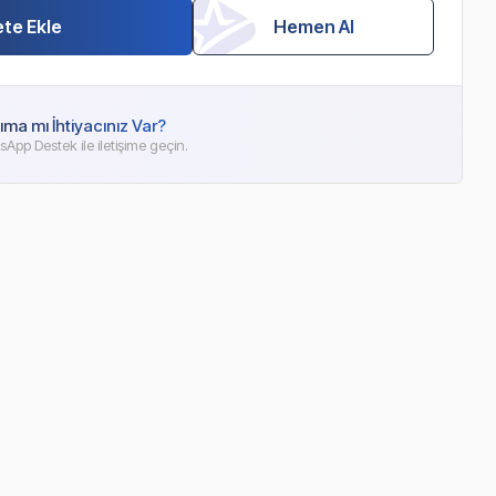
te Ekle
Hemen Al
ıma mı İhtiyacınız Var?
App Destek ile iletişime geçin.