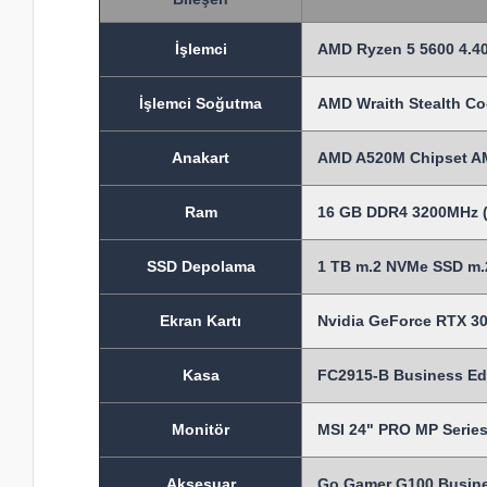
İşlem
ci
AMD Ryzen 5 5600 4.40
İşlemci Soğutma
AMD Wraith Stealth Co
Anakart
AMD A520M Chipset A
Ram
16 GB DDR4 3200MHz (
SSD Depolama
1 TB m.2 NVMe SSD m.2
Ekran Kartı
Nvidia GeForce RTX 30
Kasa
FC2915-B Business Ed
Monitör
MSI 24" PRO MP Seri
Aksesuar
Go Gamer G100 Busine