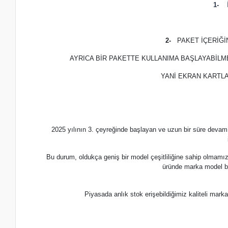
1-
İ
2-
PAKET İÇERİĞ
AYRICA BİR PAKETTE KULLANIMA BAŞLAYABİLM
YANİ EKRAN KARTLA
2025 yılının 3. çeyreğinde başlayan ve uzun bir süre devam
Bu durum, oldukça geniş bir model çeşitliliğine sahip olmamı
üründe marka model b
Piyasada anlık stok erişebildiğimiz kaliteli m