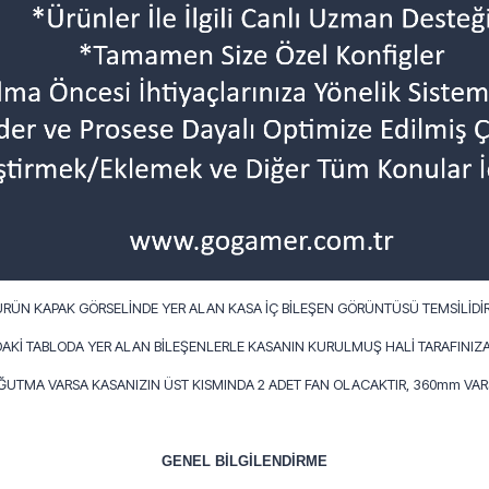
ÜRÜN KAPAK GÖRSELİNDE YER ALAN KASA İÇ BİLEŞEN GÖRÜNTÜSÜ TEMSİLİDİR
AKİ TABLODA YER ALAN BİLEŞENLERLE KASANIN KURULMUŞ HALİ TARAFINIZA
OĞUTMA VARSA KASANIZIN ÜST KISMINDA 2 ADET FAN OLACAKTIR, 360mm VARS
GENEL BİLGİLENDİRME