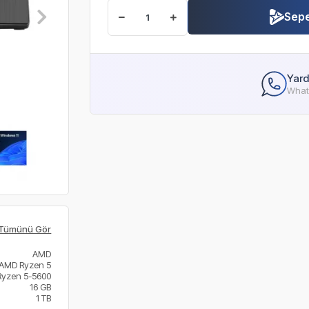
Sepe
Yard
Whats
Tümünü Gör
AMD
AMD Ryzen 5
Ryzen 5-5600
16 GB
1 TB