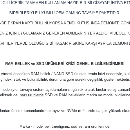
LGİLİ İÇERİK TAMAMEN KULLANIMA HAZIR BİR BİLGİSAYAR İHTİVA ET
BİRBİRLERİYLE UYUMLU OEM GAMING TAVSİYE PAKETİDİR.
İNDE EKRAN KARTI BULUNUYORSA KENDİ KUTUSUNDA DEMONTE GÖN
ENİZ İÇİN UYGULAMANIZ GEREKEN ADIMLARIN YER ALDIĞI VİDEOLU
RI HER YERDE OLDUĞU GİBİ HASAR RİSKİNE KARŞI AYRICA DEMON
RAM BELLEK ve SSD ÜRÜNLERİ KRİZİ GENEL BİLGİLENDİRMESİ
 etmesi öngörülen RAM bellek / NAND SSD ürünleri temin krizi nedeniyle, kul
içindeki stok ve bulunabilirlik durumuna göre sürekli değişiklik göstermektedir
z nedeniyle, tavsiye sistem açıklamalarının günlük olarak birebir ve eş zama
elirtsek de,
bazı ürünlerde
SSD ve RAM belleklerin marka ve model bilgilerine
arkalardan ürünler konumlandırmaktayız ve NVMe m.2 sınıfında çok yüksek oku
Marka - model belirtmediğimiz ssd ve ram ürünlerinde;