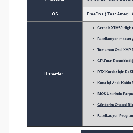
OS
FreeDos ( Test Amaçlı 
Corsair XTM50 High
Fabrikasyon macun 
Tamamen Özel XMP Prof
CPU'nun Desteklediği
RTX Kartlar İçin ReSi
Hizmetler
Kasa İçi Akıllı Kablo
BIOS Üzerinde Parça 
Gönderim Öncesi Bile
Fabrikasyon Program