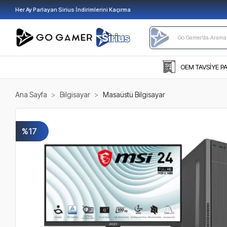
Her Ay Parlayan Sirius İndirimlerini Kaçırma
OEM TAVSİYE P
Ana Sayfa
Bilgisayar
Masaüstü Bilgisayar
%17