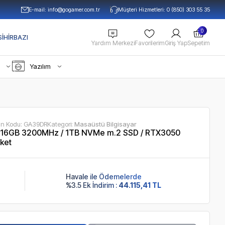
E-mail:
info@gogamer.com.tr
Müşteri Hizmetleri: 0 (850) 303 55 35
0
IHIRBAZI
Yardım Merkezi
Favorilerim
Giriş Yap
Sepetim
Yazılım
ün Kodu:
GA39DR
Kategori:
Masaüstü Bilgisayar
 16GB 3200MHz / 1TB NVMe m.2 SSD / RTX3050
ket
Havale ile Ödemelerde
%3.5 Ek İndirim :
44.115,41 TL