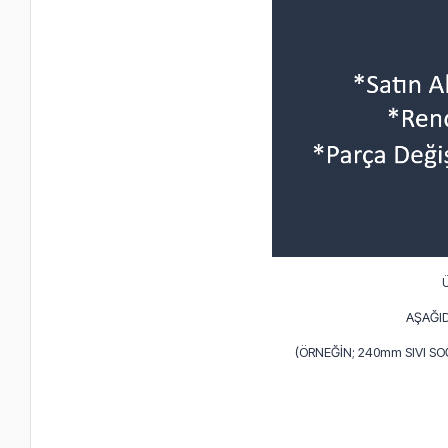
AŞAĞID
(ÖRNEĞİN; 240mm SIVI S