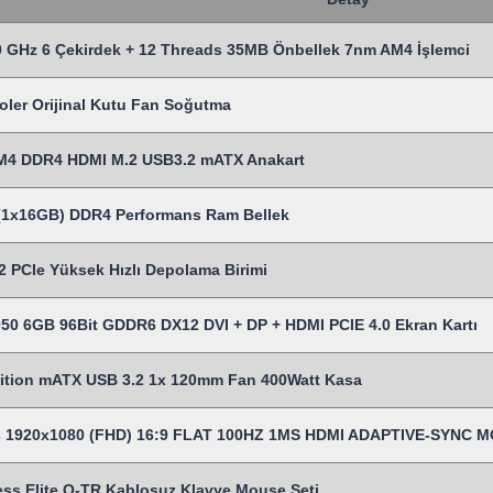
 GHz 6 Çekirdek + 12 Threads 35MB Önbellek 7nm AM4 İşlemci
oler Orijinal Kutu Fan Soğutma
M4 DDR4 HDMI M.2 USB3.2 mATX Anakart
1x16GB) DDR4 Performans Ram Bellek
 PCIe Yüksek Hızlı Depolama Birimi
50 6GB 96Bit GDDR6 DX12 DVI + DP + HDMI PCIE 4.0 Ekran Kartı
ition mATX USB 3.2 1x 120mm Fan 400Watt Kasa
es 1920x1080 (FHD) 16:9 FLAT 100HZ 1MS HDMI ADAPTIVE-SYNC 
ss Elite Q-TR Kablosuz Klavye Mouse Seti