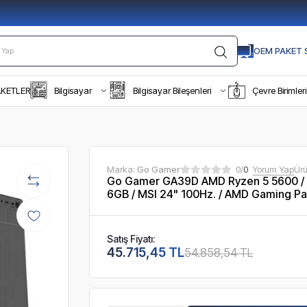
OEM PAKET S
AKETLER
Bilgisayar
Bilgisayar Bileşenleri
Çevre Birimleri
Marka:
Go Gamer
0/
0
Yorum Yap
Ür
Go Gamer GA39D AMD Ryzen 5 5600 /
6GB / MSI 24" 100Hz. / AMD Gaming Pa
Satış Fiyatı:
45.715,45 TL
54.858,54 TL