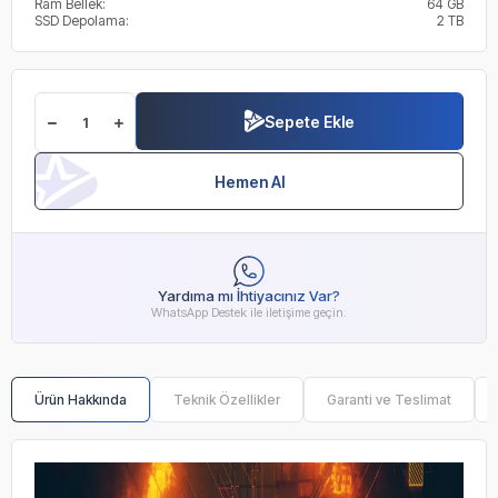
Ram Bellek:
64 GB
SSD Depolama:
2 TB
Sepete Ekle
Hemen Al
Yardıma mı İhtiyacınız Var?
WhatsApp Destek ile iletişime geçin.
Ürün Hakkında
Teknik Özellikler
Garanti ve Teslimat