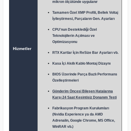
mikron ölçütünde uygulanır
Tamamen Özel XMP Profili, Bellek Voltaj
İyileştirmesi, Parçaların Gen. Ayarları
CPU'nun Desteklediği Özel
Teknolojilerin Açılması ve
Optimizasyonu
Hizmetler
RTX Kartlar İçin ReSize Bar Ayarları vb.
Kasa İçi Akıllı Kablo Montaj Dizaynı
BIOS Üzerinde Parça Bazlı Performans
Özelleştirmeleri
Gönderim Öncesi Bileşen Hatalarına
Karşı 24 Saat Kesintisiz Donanım Testi
Fabrikasyon Program Kurulumları
(Nvidia Experience ya da AMD
Adrenalin, Google Chrome, MS Office,
WinRAR vb.)