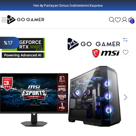
Her Ay Parlayan Sirius İndirimlerini Kaçırma
0
%17