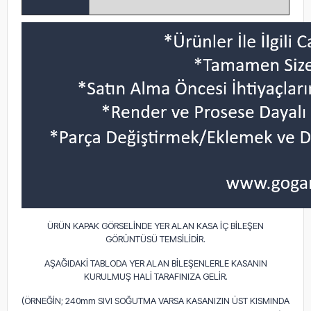
ÜRÜN KAPAK GÖRSELİNDE YER ALAN KASA İÇ BİLEŞEN
GÖRÜNTÜSÜ TEMSİLİDİR.
AŞAĞIDAKİ TABLODA YER ALAN BİLEŞENLERLE KASANIN
KURULMUŞ HALİ TARAFINIZA GELİR.
(ÖRNEĞİN; 240mm SIVI SOĞUTMA VARSA KASANIZIN ÜST KISMINDA