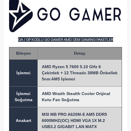
GA / GP KODLU GO GAMER AMD OEM GAMING PAKETLER
Bileşen
Detay
AMD Ryzen 5 7600 5.10 GHz 6
İşlem
ci
Çekirdek + 12 Threads 38MB Önbellek
5nm AM5 İşlemci
İşlemci
AMD Wraith Stealth Cooler Orijinal
Soğutma
Kutu Fan Soğutma
MSI MB PRO A620M-E AM5 DDR5
Anakart
6000MHZ(OC) HDMI VGA 1X M.2
USB3.2 GIGABIT LAN MATX