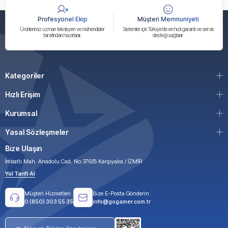
Profesyonel Ekip
Müşteri Memnuniyeti
Ürünlerimiz uzman teknisyen ve mühendisler
Sistemler için Türkiye’de en hızlı garanti ve servis
tarafından hazırlanır.
desteği sağlanır.
Kategoriler
Hızlı Erişim
Kurumsal
Yasal Sözleşmeler
Bize Ulaşın
İmbatlı Mah. Anadolu Cad. No:376/B Karşıyaka / İZMİR
Yol Tarifi Al
Müşteri Hizmetleri
Bize E-Posta Gönderin
0 (850) 303 55 35
info@gogamer.com.tr