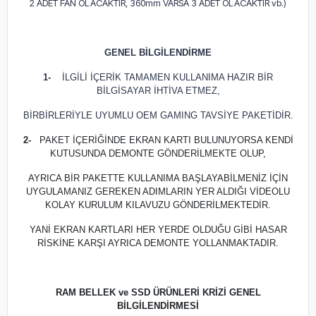
2 ADET FAN OLACAKTIR, 360mm VARSA 3 ADET OLACAKTIR vb.)
GENEL BİLGİLENDİRME
1-
İLGİLİ İÇERİK TAMAMEN KULLANIMA HAZIR BİR
BİLGİSAYAR İHTİVA ETMEZ,
BİRBİRLERİYLE UYUMLU OEM GAMING TAVSİYE PAKETİDİR.
2-
PAKET İÇERİĞİNDE EKRAN KARTI BULUNUYORSA KENDİ
KUTUSUNDA DEMONTE GÖNDERİLMEKTE OLUP,
AYRICA BİR PAKETTE KULLANIMA BAŞLAYABİLMENİZ İÇİN
UYGULAMANIZ GEREKEN ADIMLARIN YER ALDIĞI VİDEOLU
KOLAY KURULUM KILAVUZU GÖNDERİLMEKTEDİR.
YANİ EKRAN KARTLARI HER YERDE OLDUĞU GİBİ HASAR
RİSKİNE KARŞI AYRICA DEMONTE YOLLANMAKTADIR.
RAM BELLEK ve SSD ÜRÜNLERİ KRİZİ GENEL
BİLGİLENDİRMESİ