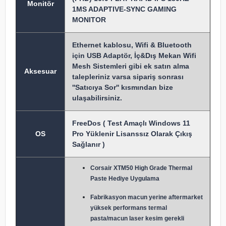
Monitör
1MS ADAPTIVE-SYNC GAMING
MONITOR
Ethernet kablosu, Wifi & Bluetooth
için USB Adaptör, İç&Dış Mekan Wifi
Mesh Sistemleri gibi ek satın alma
Aksesuar
talepleriniz varsa sipariş sonrası
''Satıcıya Sor'' kısmından bize
ulaşabilirsiniz.
FreeDos ( Test Amaçlı Windows 11
OS
Pro Yüklenir Lisanssız Olarak Çıkış
Sağlanır )
Corsair XTM50 High Grade Thermal
Paste Hediye Uygulama
Fabrikasyon macun y
erine aftermarket
yüksek performans termal
pasta/macun laser kesim gerekli