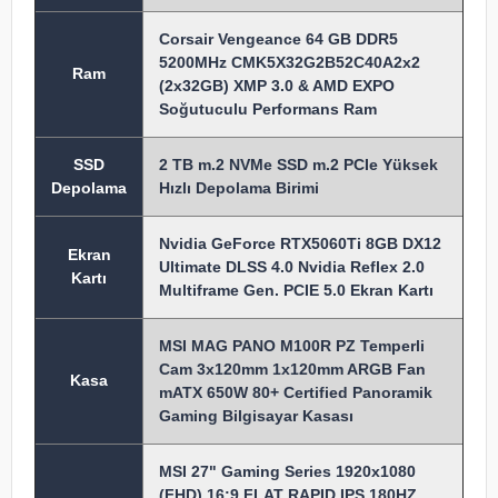
Corsair Vengeance 64 GB DDR5
5200MHz CMK5X32G2B52C40A2x2
Ram
(2x32GB) XMP 3.0 & AMD EXPO
Soğutuculu Performans Ram
SSD
2 TB m.2 NVMe SSD m.2 PCIe Yüksek
Depolama
Hızlı Depolama Birimi
Nvidia GeForce RTX5060Ti 8GB DX12
Ekran
Ultimate DLSS 4.0 Nvidia Reflex 2.0
Kartı
Multiframe Gen. PCIE 5.0 Ekran Kartı
MSI MAG PANO M100R PZ Temperli
Cam 3x120mm 1x120mm ARGB Fan
Kasa
mATX 650W 80+ Certified Panoramik
Gaming Bilgisayar Kasası
MSI 27" Gaming Series 1920x1080
(FHD) 16:9 FLAT RAPID IPS 180HZ