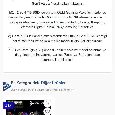
Gen3 ya da 4
ssd kullanmaktayız.
b)
1 - 2 ve 4 TB SSD
içeren tüm OEM Gaming Paketlerimizde ise
her şartta yine m.2 ve
NVMe minimum GEN4 olması standarttır
ve piyasadaki en iyi markalar kullanılmaktadır; Kioxia, Kingston,
Western Digital,Crucial,PNY,Samsung,Corsair vb.
c)
Gen5 SSD kullandığımız sistemlerde ürünün Gen5 SSD içerdiği
belirtilmektedir ve açıkça marka model bilgisi yer almaktadır.
SSD ve Ram için çıkış öncesi kesin marka ve model öğrenme ya
da yükseltme ihtiyacınız var ise ''Satıcıya Sor'' alanından
sorunuzu iletebilirsiniz.
Bu Kategorideki Diğer Ürünler
Bu kategorideki diğer ürünleri inceleyin.
%17