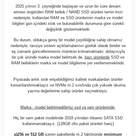
2025 yılının 3. çeyreğinde başlayan ve uzun bir süre devam
etmesi öngörülen RAM bellek / NAND SSD ürünleri temin krizi
nedeniyle, kullanılan RAM ve SSD ürünlerinin marka ve model
bilgileri gün içindeki stok ve bulunabilirlik durumuna göre sürekli
değişiklik göstermektedir.
Bu durum, oldukça geniş bir model çeşitliliğine sahip olmamız
nedeniyle, tavsiye sistem açıklamalarının günlük olarak birebir ve
eş zamanlı güncellenmesini mümkün kılmamaktadır; dolayısıyla
bir çok üründe marka model belirtsek de,
bazı ürünlerde
SSD ve
RAM belleklerin marka ve model bilgilerine yer verilememektedir.
Piyasada anlık stok erişebildiğimiz kaliteli markalardan ürünler
konumlandırmaktayız ve NVMe m.2 sınıfında çok yüksek okuma
yazma değerlerine sahip ürünler seçmekteyiz.
Marka - model belirtmediğimiz ssd ve ram ürünlerinde;
Hiç bir oem paket modelinde 2018 yılından itibaren SATA SSD
kullanmamaktayız. (128GB ofis paket ürünleri hariç)
a)
256 ve 512 GB
içeren paketlerde m.2 faktöründe
minimum