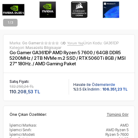
2 / 3
Marka:
Go Gamer
Ürün Kodu:
GA361DP
0/
0
Yorum Yap
Kategori:
Masaüstü Bilgisayar
Go Gamer GA361DP AMD Ryzen 5 7600 / 64GB DDR5
5200MHz / 2TB NVMe m.2 SSD / RTX 5060Ti 8GB / MSI
27" 180Hz. / AMD Gaming Paket
Satış Fiyatı:
Havale ile Ödemelerde
132.250,24 TL
%3.5 Ek İndirim :
106.351,23 TL
110.208,53 TL
Öne Çıkan Özellikler:
Tümünü Gör
İşlemci Markası:
AMD
İşlemci Sınıfı:
AMD Ryzen 5
İşlemci Modeli:
Ryzen 5-7600