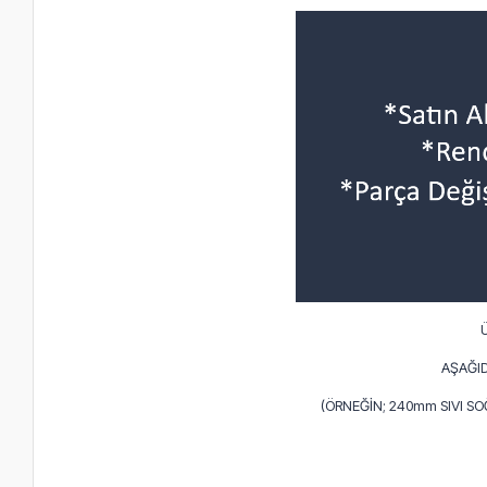
AŞAĞID
(ÖRNEĞİN; 240mm SIVI S