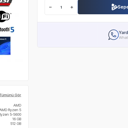
Sepe
Yard
Whats
Tümünü Gör
AMD
AMD Ryzen 5
Ryzen 5-5600
16 GB
512 GB