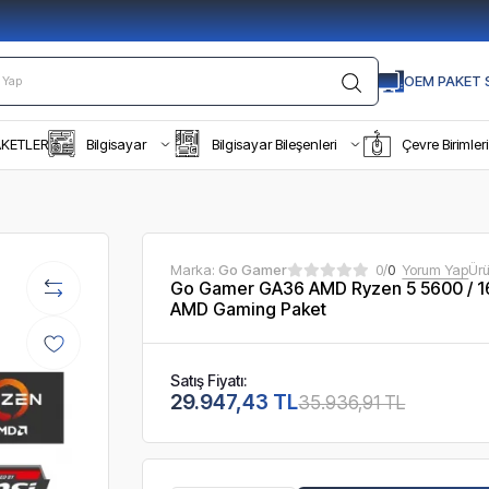
OEM PAKET S
AKETLER
Bilgisayar
Bilgisayar Bileşenleri
Çevre Birimleri
Marka:
Go Gamer
0/
0
Yorum Yap
Ür
Go Gamer GA36 AMD Ryzen 5 5600 / 1
AMD Gaming Paket
Satış Fiyatı:
29.947,43 TL
35.936,91 TL