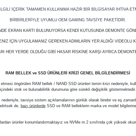
LGİLİ İÇERİK TAMAMEN KULLANIMA HAZIR BİR BİLGİSAYAR İHTİVA ET
BİRBİRLERİYLE UYUMLU OEM GAMING TAVSİYE PAKETİDİR.
İNDE EKRAN KARTI BULUNUYORSA KENDİ KUTUSUNDA DEMONTE GÖN
ENİZ İÇİN UYGULAMANIZ GEREKEN ADIMLARIN YER ALDIĞI VİDEOLU
RI HER YERDE OLDUĞU GİBİ HASAR RİSKİNE KARŞI AYRICA DEMON
RAM BELLEK ve SSD ÜRÜNLERİ KRİZİ GENEL BİLGİLENDİRMESİ
 etmesi öngörülen RAM bellek / NAND SSD ürünleri temin krizi nedeniyle, kul
içindeki stok ve bulunabilirlik durumuna göre sürekli değişiklik göstermektedir
z nedeniyle, tavsiye sistem açıklamalarının günlük olarak birebir ve eş zama
elirtsek de,
bazı ürünlerde
SSD ve RAM belleklerin marka ve model bilgilerine
arkalardan ürünler konumlandırmaktayız ve NVMe m.2 sınıfında çok yüksek oku