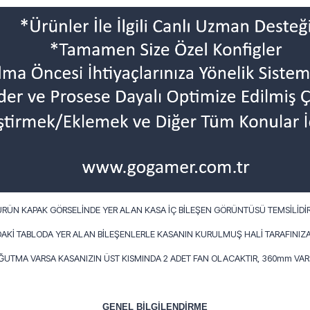
ÜRÜN KAPAK GÖRSELİNDE YER ALAN KASA İÇ BİLEŞEN GÖRÜNTÜSÜ TEMSİLİDİR
AKİ TABLODA YER ALAN BİLEŞENLERLE KASANIN KURULMUŞ HALİ TARAFINIZA
OĞUTMA VARSA KASANIZIN ÜST KISMINDA 2 ADET FAN OLACAKTIR, 360mm VARS
GENEL BİLGİLENDİRME