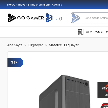
Her Ay Parlayan Sirius İndirimlerini Kaçırma
OEM TAVSİYE P
Ana Sayfa
Bilgisayar
Masaüstü Bilgisayar
%17