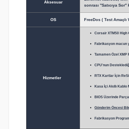
Aksesuar
sonrası ''Satıcıya Sor''
OS
FreeDos ( Test Amaçlı 
Corsair XTM50 High
Fabrikasyon macun 
Tamamen Özel XMP Prof
CPU'nun Desteklediği
RTX Kartlar İçin ReSi
Hizmetler
Kasa İçi Akıllı Kablo
BIOS Üzerinde Parça 
Gönderim Öncesi Bile
Fabrikasyon Program