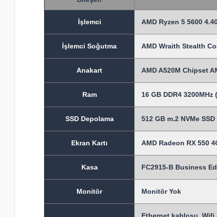
İşlem
ci
AMD Ryzen 5 5600 4.40
İşlemci Soğutma
AMD Wraith Stealth Co
Anakart
AMD A520M Chipset A
Ram
16 GB DDR4 3200MHz (
SSD Depolama
512 GB m.2 NVMe SSD m
Ekran Kartı
AMD Radeon RX 550 4G
Kasa
FC2915-B Business Ed
Monitör
Monitör Yok
Ethernet kablosu, Wifi 