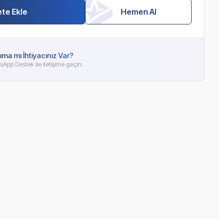
te Ekle
Hemen Al
ıma mı İhtiyacınız Var?
App Destek ile iletişime geçin.