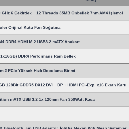
 GHz 6 Çekirdek + 12 Threads 35MB Önbellek 7nm AM4 İşlemci
oler Orijinal Kutu Fan Soğutma
M4 DDR4 HDMI M.2 USB3.2 mATX Anakart
1x16GB) DDR4 Performans Ram Bellek
.2 PCIe Yüksek Hızlı Depolama Birimi
B 128Bit GDDR5 DX12 DVI + DP + HDMI PCI-Exp. x16 Ekran Kartı
ition mATX USB 3.2 1x 120mm Fan 350Watt Kasa
& Bluetooth için USB Adaptör, İç&Dış Mekan Wifi Mesh Sistemleri gi