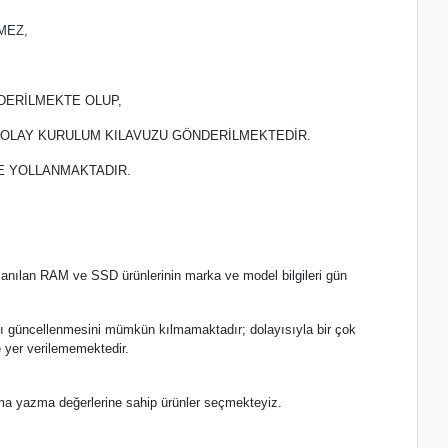
MEZ,
DERİLMEKTE OLUP,
 KOLAY KURULUM KILAVUZU GÖNDERİLMEKTEDİR.
TE YOLLANMAKTADIR.
lanılan RAM ve SSD ürünlerinin marka ve model bilgileri gün
.
nlı güncellenmesini mümkün kılmamaktadır; dolayısıyla bir çok
 yer verilememektedir.
ma yazma değerlerine sahip ürünler seçmekteyiz.