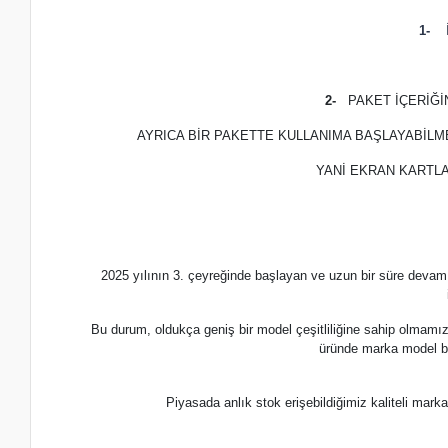
1-
İ
2-
PAKET İÇERİĞ
AYRICA BİR PAKETTE KULLANIMA BAŞLAYABİLM
YANİ EKRAN KARTLA
2025 yılının 3. çeyreğinde başlayan ve uzun bir süre devam
Bu durum, oldukça geniş bir model çeşitliliğine sahip olmamı
üründe marka model b
Piyasada anlık stok erişebildiğimiz kaliteli m