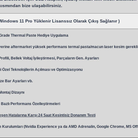
 kısmından bize ulaşabilirsiniz.
Windows 11 Pro Yüklenir Lisanssız Olarak Çıkış Sağlanır )
 Grade Thermal Paste Hediye Uygulama
y
erine aftermarket yüksek performans termal pasta/macun laser kesim gerekli
ili, Bellek Voltaj İyileştirmesi, Parçaların Gen. Ayarları
 Özel Teknolojilerin Açılması ve Optimizasyonu
ze Bar Ayarları vb.
 Montaj Dizaynı
Bazlı Performans Özelleştirmeleri
şen Hatalarına Karşı 24 Saat Kesintisiz Donanım Testi
 Kurulumları (Nvidia Experience ya da AMD Adrenalin, Google Chrome, MS Off