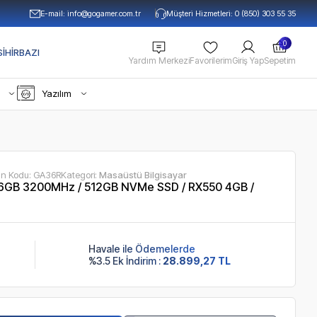
E-mail:
info@gogamer.com.tr
Müşteri Hizmetleri: 0 (850) 303 55 35
0
IHIRBAZI
Yardım Merkezi
Favorilerim
Giriş Yap
Sepetim
Yazılım
ün Kodu:
GA36R
Kategori:
Masaüstü Bilgisayar
6GB 3200MHz / 512GB NVMe SSD / RX550 4GB /
Havale ile Ödemelerde
%3.5 Ek İndirim :
28.899,27 TL