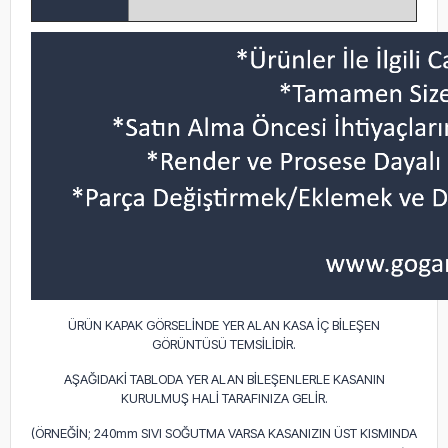
ÜRÜN KAPAK GÖRSELİNDE YER ALAN KASA İÇ BİLEŞEN
GÖRÜNTÜSÜ TEMSİLİDİR.
AŞAĞIDAKİ TABLODA YER ALAN BİLEŞENLERLE KASANIN
KURULMUŞ HALİ TARAFINIZA GELİR.
(ÖRNEĞİN; 240mm SIVI SOĞUTMA VARSA KASANIZIN ÜST KISMINDA