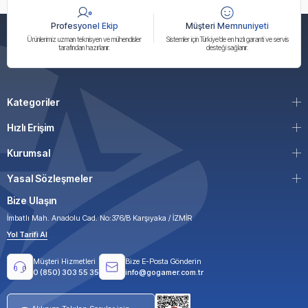
Profesyonel Ekip
Müşteri Memnuniyeti
Ürünlerimiz uzman teknisyen ve mühendisler
Sistemler için Türkiye’de en hızlı garanti ve servis
tarafından hazırlanır.
desteği sağlanır.
Kategoriler
Hızlı Erişim
Kurumsal
Yasal Sözleşmeler
Bize Ulaşın
İmbatlı Mah. Anadolu Cad. No:376/B Karşıyaka / İZMİR
Yol Tarifi Al
Müşteri Hizmetleri
Bize E-Posta Gönderin
0 (850) 303 55 35
info@gogamer.com.tr