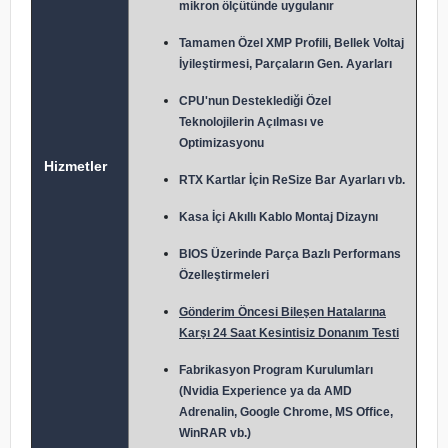
mikron ölçütünde uygulanır
Tamamen Özel XMP Profili, Bellek Voltaj
İyileştirmesi, Parçaların Gen. Ayarları
CPU'nun Desteklediği Özel
Teknolojilerin Açılması ve
Optimizasyonu
Hizmetler
RTX Kartlar İçin ReSize Bar Ayarları vb.
Kasa İçi Akıllı Kablo Montaj Dizaynı
BIOS Üzerinde Parça Bazlı Performans
Özelleştirmeleri
Gönderim Öncesi Bileşen Hatalarına
Karşı 24 Saat Kesintisiz Donanım Testi
Fabrikasyon Program Kurulumları
(Nvidia Experience ya da AMD
Adrenalin, Google Chrome, MS Office,
WinRAR vb.)