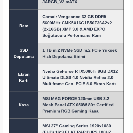
JARGB_V2 mATX
Corsair Vengeance 32 GB DDR5
5600MHz CMK5X16G1B56Z36A2x2
Ram
(2x16GB) XMP 3.0 & AMD EXPO
Soğutuculu Performans Ram
SSD
1 TB m.2 NVMe SSD m.2 PCIe Yüksek
Depolama
Hızlı Depolama Birimi
Nvidia GeForce RTX5060Ti 8GB DX12
Ekran
Ultimate DLSS 4.0 Nvidia Reflex 2.0
Kartı
Multiframe Gen. PCIE 5.0 Ekran Kartı
MSI MAG FORGE 120mm USB 3.2
Kasa
Mesh Panel ATX 650W 80+ Certified
Premium RGB Gaming Kasa
MSI 27" Gaming Series 1920x1080
(FHD) 16:9 FLAT RAPID IPS 180HZ