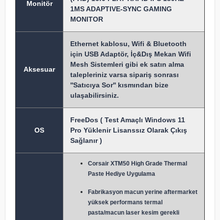
Monitör
1MS ADAPTIVE-SYNC GAMING
MONITOR
Ethernet kablosu, Wifi & Bluetooth
için USB Adaptör, İç&Dış Mekan Wifi
Mesh Sistemleri gibi ek satın alma
Aksesuar
talepleriniz varsa sipariş sonrası
''Satıcıya Sor'' kısmından bize
ulaşabilirsiniz.
FreeDos ( Test Amaçlı Windows 11
OS
Pro Yüklenir Lisanssız Olarak Çıkış
Sağlanır )
Corsair XTM50 High Grade Thermal
Paste Hediye Uygulama
Fabrikasyon macun y
erine aftermarket
yüksek performans termal
pasta/macun laser kesim gerekli