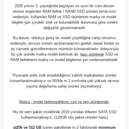
2025 yılının 3. çeyreğinde başlayan ve uzun bir süre devam
etmesi öngörülen RAM bellek / NAND SSD ürünleri temin krizi
nedeniyle, kullanılan RAM ve SSD ürünlerinin marka ve model
bilgileri gün içindeki stok ve bulunabilirlik durumuna göre sürekli
değişiklik göstermektedir.
Bu durum, oldukça geniş bir model çeşitliliğine sahip olmamız
nedeniyle, tavsiye sistem açıklamalarının günlük olarak birebir ve
eş zamanlı güncellenmesini mümkün kılmamaktadır; dolayısıyla
bir çok üründe marka model belirtsek de,
bazı ürünlerde
SSD ve
RAM belleklerin marka ve model bilgilerine yer verilememektedir.
Piyasada anlık stok erişebildiğimiz kaliteli markalardan ürünler
konumlandırmaktayız ve NVMe m.2 sınıfında çok yüksek okuma
yazma değerlerine sahip ürünler seçmekteyiz.
Marka - model belirtmediğimiz ssd ve ram ürünlerinde;
Hiç bir oem paket modelinde 2018 yılından itibaren SATA SSD
kullanmamaktayız. (128GB ofis paket ürünleri hariç)
a)
256 ve 512 GB
içeren paketlerde m.2 faktöründe
minimum