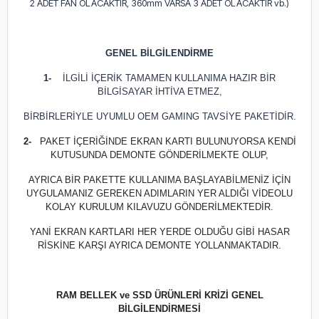
2 ADET FAN OLACAKTIR, 360mm VARSA 3 ADET OLACAKTIR vb.)
GENEL BİLGİLENDİRME
1-
İLGİLİ İÇERİK TAMAMEN KULLANIMA HAZIR BİR
BİLGİSAYAR İHTİVA ETMEZ,
BİRBİRLERİYLE UYUMLU OEM GAMING TAVSİYE PAKETİDİR.
2-
PAKET İÇERİĞİNDE EKRAN KARTI BULUNUYORSA KENDİ
KUTUSUNDA DEMONTE GÖNDERİLMEKTE OLUP,
AYRICA BİR PAKETTE KULLANIMA BAŞLAYABİLMENİZ İÇİN
UYGULAMANIZ GEREKEN ADIMLARIN YER ALDIĞI VİDEOLU
KOLAY KURULUM KILAVUZU GÖNDERİLMEKTEDİR.
YANİ EKRAN KARTLARI HER YERDE OLDUĞU GİBİ HASAR
RİSKİNE KARŞI AYRICA DEMONTE YOLLANMAKTADIR.
RAM BELLEK ve SSD ÜRÜNLERİ KRİZİ GENEL
BİLGİLENDİRMESİ