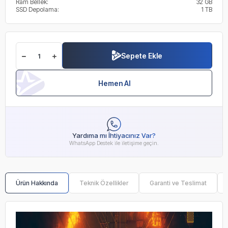
Ram Bellek:
32 GB
SSD Depolama:
1 TB
Sepete Ekle
Hemen Al
Yardıma mı İhtiyacınız Var?
WhatsApp Destek ile iletişime geçin.
Ürün Hakkında
Teknik Özellikler
Garanti ve Teslimat