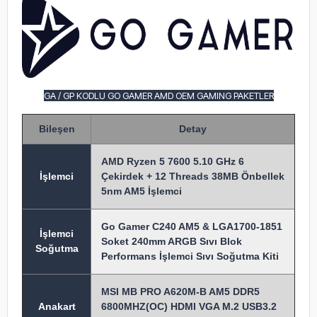
GA / GP KODLU GO GAMER AMD OEM GAMING PAKETLER
Bileşen
Detay
AMD Ryzen 5 7600 5.10 GHz 6
İşlem
ci
Çekirdek + 12 Threads 38MB Önbellek
5nm AM5 İşlemci
Go Gamer C240 AM5 & LGA1700-1851
İşlemci
Soket 240mm ARGB Sıvı Blok
Soğutma
Performans İşlemci Sıvı Soğutma Kiti
MSI MB PRO A620M-B AM5 DDR5
Anakart
6800MHZ(OC) HDMI VGA M.2 USB3.2