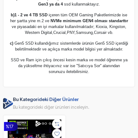
Gen3 ya da 4
ssd kullanmaktayız.
b)
1 - 2 ve 4 TB SSD
içeren tüm OEM Gaming Paketlerimizde ise
her şartta yine m.2 ve
NVMe minimum GEN4 olması standarttır
ve piyasadaki en iyi markalar kullanılmaktadır; Kioxia, Kingston,
Western Digital,Crucial,PNY,Samsung,Corsair vb.
c)
Gen5 SSD kullandığımız sistemlerde ürünün Gen5 SSD içerdiği
belirtilmektedir ve açıkça marka model bilgisi yer almaktadır.
SSD ve Ram için çıkış öncesi kesin marka ve model öğrenme ya
da yükseltme ihtiyacınız var ise ''Satıcıya Sor'' alanından
sorunuzu iletebilirsiniz.
Bu Kategorideki Diğer Ürünler
Bu kategorideki diğer ürünleri inceleyin.
%17