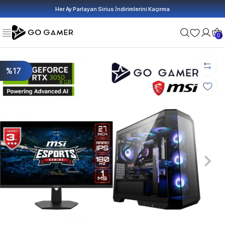
Her Ay Parlayan Sirius İndirimlerini Kaçırma
0
%17