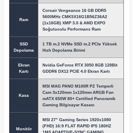
Corsair Vengeance 16 GB DDR5
5600MHz CMK5X16G1B56Z36A2
Ram
(1x16GB) XMP 3.0 & AMD EXPO
Soğutuculu Performans Ram
SSD
1 TB m.2 NVMe SSD m.2 PCIe Yüksek
Depolama
Hızlı Depolama Birimi
Ekran
Nvidia GeForce RTX 3050 8GB 128Bit
Kartı
GDDR6 DX12 PCIE 4.0 Ekran Kartı
MSI MAG PANO M100R PZ Temperli
Cam 3x120mm 1x120mm ARGB Fan
Kasa
mATX 650W 80+ Certified Panoramik
Gaming Bilgisayar Kasası
MSI 27" Gaming Series 1920x1080
(FHD) 16:9 FLAT RAPID IPS 180HZ
Monitör
1MS ADAPTIVE-SYNC GAMING