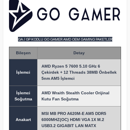
GA / GP KODLU GO GAMER AMD OEM GAMING PAKETLER
Bileşen
Detay
AMD Ryzen 5 7600 5.10 GHz 6
İşlem
ci
Çekirdek + 12 Threads 38MB Önbellek
5nm AM5 İşlemci
İşlemci
AMD Wraith Stealth Cooler Orijinal
Soğutma
Kutu Fan Soğutma
MSI MB PRO A620M-E AM5 DDR5
Anakart
6000MHZ(OC) HDMI VGA 1X M.2
USB3.2 GIGABIT LAN MATX