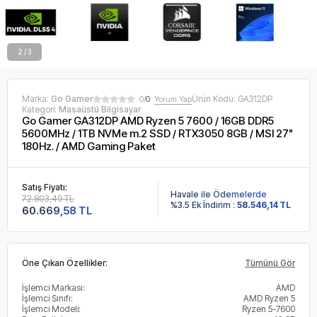
2 / 3
Marka:
Go Gamer
Ürün Kodu:
GA312DP
0/
0
Yorum Yap
Kategori:
Masaüstü Bilgisayar
Go Gamer GA312DP AMD Ryzen 5 7600 / 16GB DDR5
5600MHz / 1TB NVMe m.2 SSD / RTX3050 8GB / MSI 27"
180Hz. / AMD Gaming Paket
Satış Fiyatı:
Havale ile Ödemelerde
72.803,49 TL
%3.5 Ek İndirim :
58.546,14 TL
60.669,58 TL
Öne Çıkan Özellikler:
Tümünü Gör
İşlemci Markası:
AMD
İşlemci Sınıfı:
AMD Ryzen 5
İşlemci Modeli:
Ryzen 5-7600