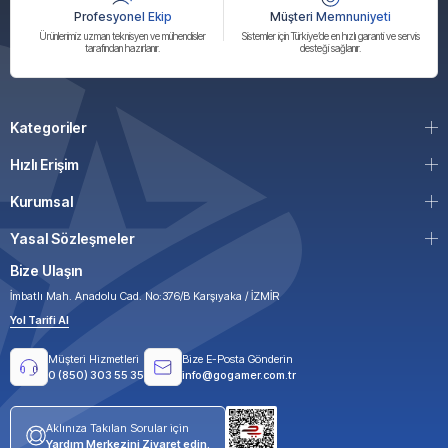
Profesyonel Ekip
Müşteri Memnuniyeti
Ürünlerimiz uzman teknisyen ve mühendisler
Sistemler için Türkiye’de en hızlı garanti ve servis
tarafından hazırlanır.
desteği sağlanır.
Kategoriler
Hızlı Erişim
Kurumsal
Yasal Sözleşmeler
Bize Ulaşın
İmbatlı Mah. Anadolu Cad. No:376/B Karşıyaka / İZMİR
Yol Tarifi Al
Müşteri Hizmetleri
Bize E-Posta Gönderin
0 (850) 303 55 35
info@gogamer.com.tr
Aklınıza Takılan Sorular için
Yardım Merkezini Ziyaret edin.