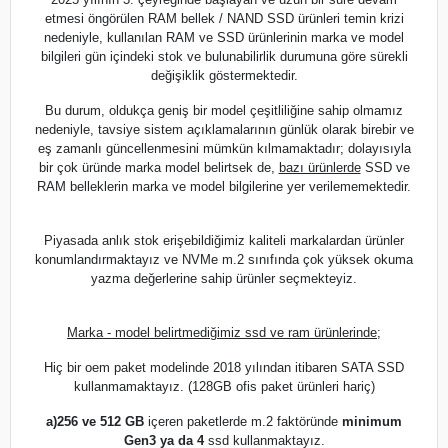
etmesi öngörülen RAM bellek / NAND SSD ürünleri temin krizi
nedeniyle, kullanılan RAM ve SSD ürünlerinin marka ve model
bilgileri gün içindeki stok ve bulunabilirlik durumuna göre sürekli
değişiklik göstermektedir.
Bu durum, oldukça geniş bir model çeşitliliğine sahip olmamız
nedeniyle, tavsiye sistem açıklamalarının günlük olarak birebir ve
eş zamanlı güncellenmesini mümkün kılmamaktadır; dolayısıyla
bir çok üründe marka model belirtsek de,
bazı ürünlerde
SSD ve
RAM belleklerin marka ve model bilgilerine yer verilememektedir.
Piyasada anlık stok erişebildiğimiz kaliteli markalardan ürünler
konumlandırmaktayız ve NVMe m.2 sınıfında çok yüksek okuma
yazma değerlerine sahip ürünler seçmekteyiz.
Marka - model belirtmediğimiz ssd ve ram ürünlerinde;
Hiç bir oem paket modelinde 2018 yılından itibaren SATA SSD
kullanmamaktayız. (128GB ofis paket ürünleri hariç)
a)
256 ve 512 GB
içeren paketlerde m.2 faktöründe
minimum
Gen3 ya da 4
ssd kullanmaktayız.