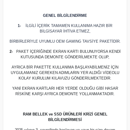
GENEL BİLGİLENDİRME
1-
İLGİLİ İÇERİK TAMAMEN KULLANIMA HAZIR BİR
BİLGİSAYAR İHTİVA ETMEZ,
BİRBİRLERİYLE UYUMLU OEM GAMING TAVSİYE PAKETİDİR.
2-
PAKET İÇERİĞİNDE EKRAN KARTI BULUNUYORSA KENDİ
KUTUSUNDA DEMONTE GÖNDERİLMEKTE OLUP,
AYRICA BİR PAKETTE KULLANIMA BAŞLAYABİLMENİZ İÇİN
UYGULAMANIZ GEREKEN ADIMLARIN YER ALDIĞI VİDEOLU
KOLAY KURULUM KILAVUZU GÖNDERİLMEKTEDİR.
YANİ EKRAN KARTLARI HER YERDE OLDUĞU GİBİ HASAR
RİSKİNE KARŞI AYRICA DEMONTE YOLLANMAKTADIR.
RAM BELLEK ve SSD ÜRÜNLERİ KRİZİ GENEL
BİLGİLENDİRMESİ
2025 yılının 3. çeyreğinde başlayan ve uzun bir süre devam