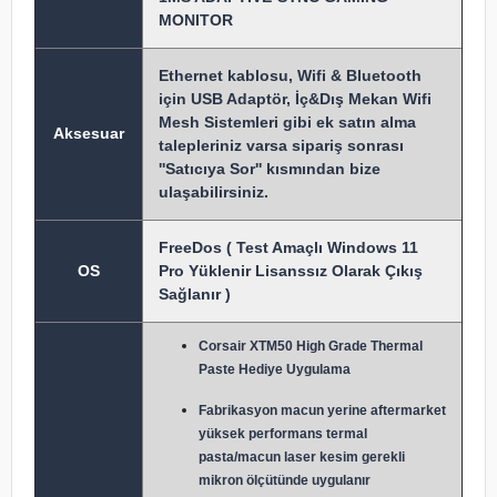
MONITOR
Ethernet kablosu, Wifi & Bluetooth
için USB Adaptör, İç&Dış Mekan Wifi
Mesh Sistemleri gibi ek satın alma
Aksesuar
talepleriniz varsa sipariş sonrası
''Satıcıya Sor'' kısmından bize
ulaşabilirsiniz.
FreeDos ( Test Amaçlı Windows 11
OS
Pro Yüklenir Lisanssız Olarak Çıkış
Sağlanır )
Corsair XTM50 High Grade Thermal
Paste Hediye Uygulama
Fabrikasyon macun y
erine aftermarket
yüksek performans termal
pasta/macun laser kesim gerekli
mikron ölçütünde uygulanır