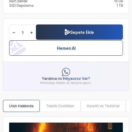
Ram Bellek:
16 GB
SSD Depolama:
1 TB
Sepete Ekle
Hemen Al
Yardıma mı İhtiyacınız Var?
WhatsApp Destek ile iletişime geçin.
Ürün Hakkında
Teknik Özellikler
Garanti ve Teslimat