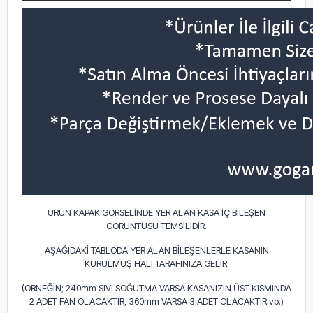
ÜRÜN KAPAK GÖRSELİNDE YER ALAN KASA İÇ BİLEŞEN
GÖRÜNTÜSÜ TEMSİLİDİR.
AŞAĞIDAKİ TABLODA YER ALAN BİLEŞENLERLE KASANIN
KURULMUŞ HALİ TARAFINIZA GELİR.
(ÖRNEĞİN; 240mm SIVI SOĞUTMA VARSA KASANIZIN ÜST KISMINDA
2 ADET FAN OLACAKTIR, 360mm VARSA 3 ADET OLACAKTIR vb.)