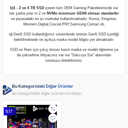
b)
1 - 2 ve 4 TB SSD
içeren tüm OEM Gaming Paketlerimizde ise
her şartta yine m.2 ve
NVMe minimum GEN4 olması standarttır
ve piyasadaki en iyi markalar kullanılmaktadır; Kioxia, Kingston,
Western Digital,Crucial,PNY,Samsung,Corsair vb.
c)
Gen5 SSD kullandığımız sistemlerde ürünün Gen5 SSD içerdiği
belirtilmektedir ve açıkça marka model bilgisi yer almaktadır.
SSD ve Ram için çıkış öncesi kesin marka ve model öğrenme ya
da yükseltme ihtiyacınız var ise ''Satıcıya Sor'' alanından
sorunuzu iletebilirsiniz.
Bu Kategorideki Diğer Ürünler
Bu kategorideki diğer ürünleri inceleyin.
%17