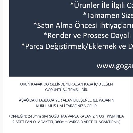
ÜRÜN KAPAK GÖRSELİNDE YER ALAN KASA İÇ BİLEŞEN
GÖRÜNTÜSÜ TEMSİLİDİR.
AŞAĞIDAKİ TABLODA YER ALAN BİLEŞENLERLE KASANIN
KURULMUŞ HALİ TARAFINIZA GELİR.
(ÖRNEĞİN; 240mm SIVI SOĞUTMA VARSA KASANIZIN ÜST KISMINDA
2 ADET FAN OLACAKTIR, 360mm VARSA 3 ADET OLACAKTIR vb.)