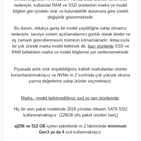
nedeniyle, kullanılan RAM ve SSD ürünlerinin marka ve model
bilgileri gün içindeki stok ve bulunabilirlik durumuna göre sürekli
değişiklik göstermektedir.
Bu durum, oldukça geniş bir model çeşitliliğine sahip olmamız
nedeniyle, tavsiye sistem açıklamalarının günlük olarak birebir ve
eş zamanlı güncellenmesini mümkün kılmamaktadır; dolayısıyla
bir çok üründe marka model belirtsek de,
bazı ürünlerde
SSD ve
RAM belleklerin marka ve model bilgilerine yer verilememektedir.
Piyasada anlık stok erişebildiğimiz kaliteli markalardan ürünler
konumlandırmaktayız ve NVMe m.2 sınıfında çok yüksek okuma
yazma değerlerine sahip ürünler seçmekteyiz.
Marka - model belirtmediğimiz ssd ve ram ürünlerinde;
Hiç bir oem paket modelinde 2018 yılından itibaren SATA SSD
kullanmamaktayız. (128GB ofis paket ürünleri hariç)
a)
256 ve 512 GB
içeren paketlerde m.2 faktöründe
minimum
Gen3 ya da 4
ssd kullanmaktayız.