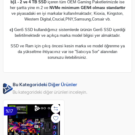
b)
1 - 2 ve 4 TB SSD
içeren tüm OEM Gaming Paketlerimizde ise
her şartta yine m.2 ve
NVMe minimum GEN4 olması standarttır
ve piyasadaki en iyi markalar kullanılmaktadır; Kioxia, Kingston,
Western Digital,Crucial,PNY,Samsung,Corsair vb.
c)
Gen5 SSD kullandığımız sistemlerde ürünün Gen5 SSD içerdiği
belirtilmektedir ve açıkça marka model bilgisi yer almaktadır.
SSD ve Ram için çıkış öncesi kesin marka ve model öğrenme ya
da yükseltme ihtiyacınız var ise ''Satıcıya Sor'' alanından
sorunuzu iletebilirsiniz.
Bu Kategorideki Diğer Ürünler
Bu kategorideki diğer ürünleri inceleyin.
%17