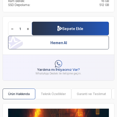
Ram Bellek:
16 GB
SSD Depolama:
512 GB
Sepete Ekle
Hemen Al
Yardıma mı İhtiyacınız Var?
WhatsApp Destek ile iletişime geçin.
Ürün Hakkında
Teknik Özellikler
Garanti ve Teslimat