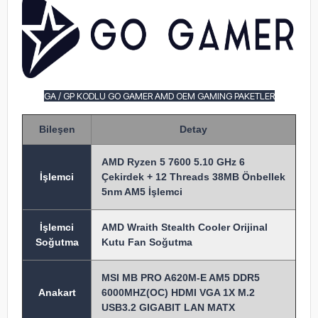
GA / GP KODLU GO GAMER AMD OEM GAMING PAKETLER
Bileşen
Detay
AMD Ryzen 5 7600 5.10 GHz 6
İşlem
ci
Çekirdek + 12 Threads 38MB Önbellek
5nm AM5 İşlemci
İşlemci
AMD Wraith Stealth Cooler Orijinal
Soğutma
Kutu Fan Soğutma
MSI MB PRO A620M-E AM5 DDR5
Anakart
6000MHZ(OC) HDMI VGA 1X M.2
USB3.2 GIGABIT LAN MATX