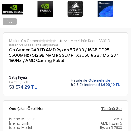
2 / 3
Marka:
Go Gamer
Ürün Kodu:
GA311D
0/
0
Yorum Yap
Kategori:
Masaüstü Bilgisayar
Go Gamer GA311D AMD Ryzen 5 7600 / 16GB DDR5
5600MHz / 512GB NVMe SSD / RTX3050 8GB / MSI 27"
180Hz. / AMD Gaming Paket
Satış Fiyatı:
Havale ile Ödemelerde
64.289,15 TL
%3.5 Ek İndirim :
51.699,19 TL
53.574,29 TL
Öne Çıkan Özellikler:
Tümünü Gör
İşlemci Markası:
AMD
İşlemci Sınıfı:
AMD Ryzen 5
İşlemci Modeli:
Ryzen 5-7600