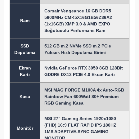
Corsair Vengeance 16 GB DDR5
5600MHz CMK5X16G1B56Z36A2
Ram
(1x16GB) XMP 3.0 & AMD EXPO
Soğutuculu Performans Ram
SSD
512 GB m.2 NVMe SSD m.2 PCIe
Depolama
Yüksek Hızlı Depolama Birimi
Ekran
Nvidia GeForce RTX 3050 8GB 128Bit
Kartı
GDDR6 DX12 PCIE 4.0 Ekran Kartı
MSI MAG FORGE M100A 4x Auto-RGB
Kasa
Rainbow Fan 600Watt 80+ Premium
RGB Gaming Kasa
MSI 27" Gaming Series 1920x1080
(FHD) 16:9 FLAT RAPID IPS 180HZ
Monitör
1MS ADAPTIVE-SYNC GAMING
MONITOR