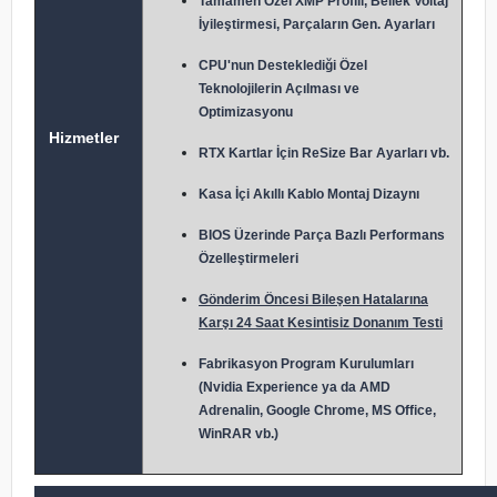
Tamamen Özel XMP Profili, Bellek Voltaj
İyileştirmesi, Parçaların Gen. Ayarları
CPU'nun Desteklediği Özel
Teknolojilerin Açılması ve
Optimizasyonu
Hizmetler
RTX Kartlar İçin ReSize Bar Ayarları vb.
Kasa İçi Akıllı Kablo Montaj Dizaynı
BIOS Üzerinde Parça Bazlı Performans
Özelleştirmeleri
Gönderim Öncesi Bileşen Hatalarına
Karşı 24 Saat Kesintisiz Donanım Testi
Fabrikasyon Program Kurulumları
(Nvidia Experience ya da AMD
Adrenalin, Google Chrome, MS Office,
WinRAR vb.)