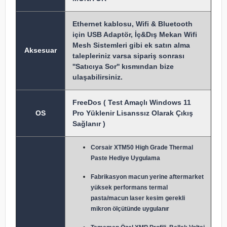
Ethernet kablosu, Wifi & Bluetooth
için USB Adaptör, İç&Dış Mekan Wifi
Mesh Sistemleri gibi ek satın alma
Aksesuar
talepleriniz varsa sipariş sonrası
''Satıcıya Sor'' kısmından bize
ulaşabilirsiniz.
FreeDos ( Test Amaçlı Windows 11
OS
Pro Yüklenir Lisanssız Olarak Çıkış
Sağlanır )
Corsair XTM50 High Grade Thermal
Paste Hediye Uygulama
Fabrikasyon macun y
erine aftermarket
yüksek performans termal
pasta/macun laser kesim gerekli
mikron ölçütünde uygulanır