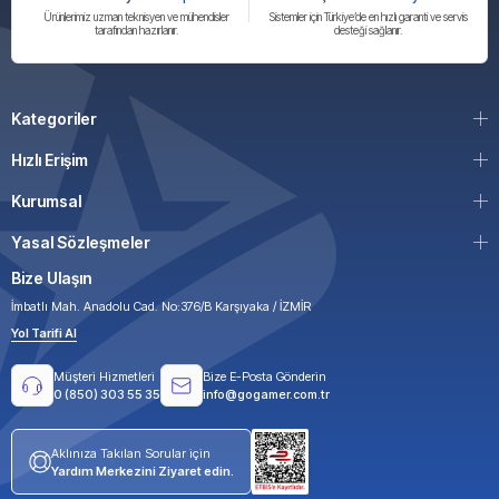
Ürünlerimiz uzman teknisyen ve mühendisler
Sistemler için Türkiye’de en hızlı garanti ve servis
tarafından hazırlanır.
desteği sağlanır.
Kategoriler
Hızlı Erişim
Kurumsal
Yasal Sözleşmeler
Bize Ulaşın
İmbatlı Mah. Anadolu Cad. No:376/B Karşıyaka / İZMİR
Yol Tarifi Al
Müşteri Hizmetleri
Bize E-Posta Gönderin
0 (850) 303 55 35
info@gogamer.com.tr
Aklınıza Takılan Sorular için
Yardım Merkezini Ziyaret edin.