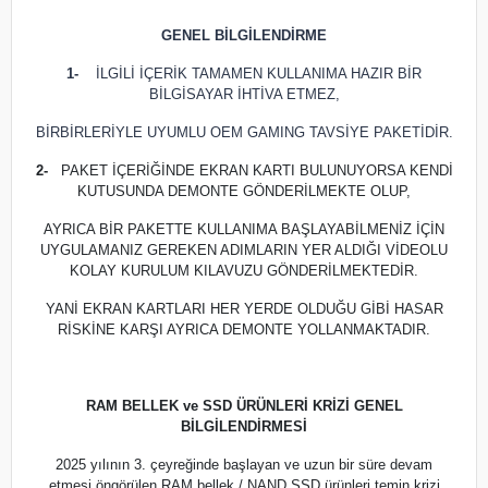
GENEL BİLGİLENDİRME
1-
İLGİLİ İÇERİK TAMAMEN KULLANIMA HAZIR BİR
BİLGİSAYAR İHTİVA ETMEZ,
BİRBİRLERİYLE UYUMLU OEM GAMING TAVSİYE PAKETİDİR.
2-
PAKET İÇERİĞİNDE EKRAN KARTI BULUNUYORSA KENDİ
KUTUSUNDA DEMONTE GÖNDERİLMEKTE OLUP,
AYRICA BİR PAKETTE KULLANIMA BAŞLAYABİLMENİZ İÇİN
UYGULAMANIZ GEREKEN ADIMLARIN YER ALDIĞI VİDEOLU
KOLAY KURULUM KILAVUZU GÖNDERİLMEKTEDİR.
YANİ EKRAN KARTLARI HER YERDE OLDUĞU GİBİ HASAR
RİSKİNE KARŞI AYRICA DEMONTE YOLLANMAKTADIR.
RAM BELLEK ve SSD ÜRÜNLERİ KRİZİ GENEL
BİLGİLENDİRMESİ
2025 yılının 3. çeyreğinde başlayan ve uzun bir süre devam
etmesi öngörülen RAM bellek / NAND SSD ürünleri temin krizi