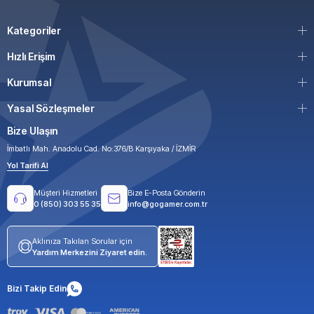
Kategoriler
Hızlı Erişim
Kurumsal
Yasal Sözleşmeler
Bize Ulaşın
İmbatlı Mah. Anadolu Cad. No:376/B Karşıyaka / İZMİR
Yol Tarifi Al
Müşteri Hizmetleri
Bize E-Posta Gönderin
0 (850) 303 55 35
info@gogamer.com.tr
Aklınıza Takılan Sorular için
Yardım Merkezini Ziyaret edin.
Bizi Takip Edin