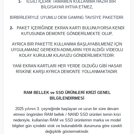
1-
İLGİLİ İÇERİK TAMAMEN KULLANIMA HAZIR BİR
BİLGİSAYAR İHTİVA ETMEZ,
BİRBİRLERİYLE UYUMLU OEM GAMING TAVSİYE PAKETİDİR.
2-
PAKET İÇERİĞİNDE EKRAN KARTI BULUNUYORSA KENDİ
KUTUSUNDA DEMONTE GÖNDERİLMEKTE OLUP,
AYRICA BİR PAKETTE KULLANIMA BAŞLAYABİLMENİZ İÇİN
UYGULAMANIZ GEREKEN ADIMLARIN YER ALDIĞI VİDEOLU
KOLAY KURULUM KILAVUZU GÖNDERİLMEKTEDİR.
YANİ EKRAN KARTLARI HER YERDE OLDUĞU GİBİ HASAR
RİSKİNE KARŞI AYRICA DEMONTE YOLLANMAKTADIR.
RAM BELLEK ve SSD ÜRÜNLERİ KRİZİ GENEL
BİLGİLENDİRMESİ
2025 yılının 3. çeyreğinde başlayan ve uzun bir süre devam
etmesi öngörülen RAM bellek / NAND SSD ürünleri temin krizi
nedeniyle, kullanılan RAM ve SSD ürünlerinin marka ve model
bilgileri gün içindeki stok ve bulunabilirlik durumuna göre sürekli
değişiklik göstermektedir.