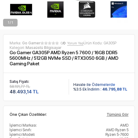
1 / 1
Marka:
Go Gamer
Ürün Kodu:
GA305P
0/
0
Yorum Yap
Kategori:
Masaüstü Bilgisayar
Go Gamer GA305P AMD Ryzen 5 7600 / 16GB DDR5
5600MHz / 512GB NVMe SSD / RTX3050 6GB / AMD
Gaming Paket
Satış Fiyatı:
Havale ile Ödemelerde
58.191,77 TL
%3.5 Ek İndirim :
46.795,88 TL
48.493,14 TL
Öne Çıkan Özellikler:
Tümünü Gör
İşlemci Markası:
AMD
İşlemci Sınıfı:
AMD Ryzen 5
İşlemci Modeli:
Ryzen 5-7600