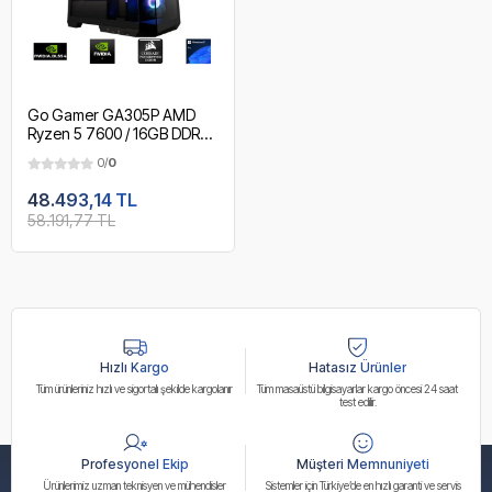
Go Gamer GA305P AMD
Ryzen 5 7600 / 16GB DDR5
5600MHz / 512GB NVMe
0/
0
SSD / RTX3050 6GB / AMD
Gaming Paket
48.493,14 TL
58.191,77 TL
Hızlı Kargo
Hatasız Ürünler
Tüm ürünleriniz hızlı ve sigortalı şekilde kargolanır
Tüm masaüstü bilgisayarlar kargo öncesi 24 saat
test edilir.
Profesyonel Ekip
Müşteri Memnuniyeti
Ürünlerimiz uzman teknisyen ve mühendisler
Sistemler için Türkiye’de en hızlı garanti ve servis