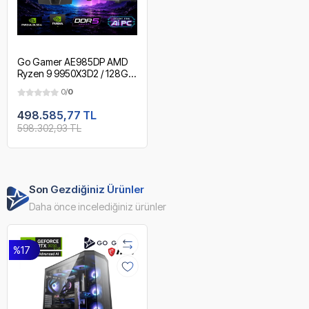
Go Gamer AE985DP AMD
Ryzen 9 9950X3D2 / 128GB
DDR5 Ram / 2TB SSD /
0/
0
RTX5090 32GB / 360mm
Sıvı Soğutma / X870 Wi-Fi
498.585,77 TL
6E & BT 5.2 / MSI 27" OLED
598.302,93 TL
2K 240Hz. 0.03MS / OEM
Gaming Paket
Son Gezdiğiniz Ürünler
Daha önce incelediğiniz ürünler
%17