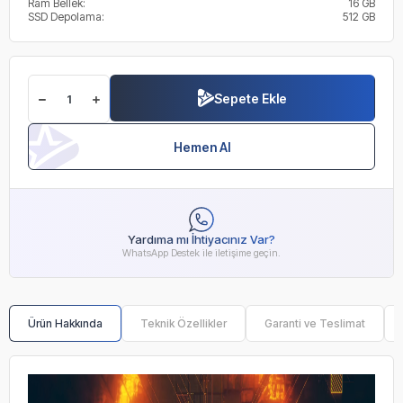
Ram Bellek:
16 GB
SSD Depolama:
512 GB
Sepete Ekle
Hemen Al
Yardıma mı İhtiyacınız Var?
WhatsApp Destek ile iletişime geçin.
Ürün Hakkında
Teknik Özellikler
Garanti ve Teslimat