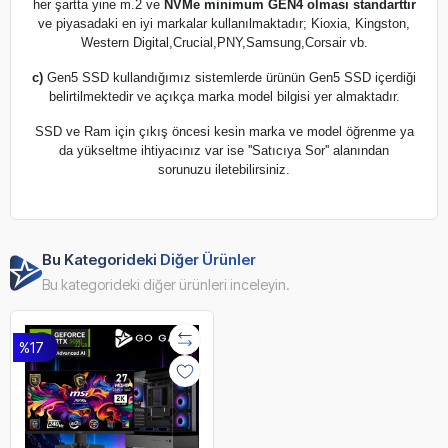
her şartta yine m.2 ve
NVMe minimum GEN4 olması standarttır
ve piyasadaki en iyi markalar kullanılmaktadır; Kioxia, Kingston,
Western Digital,Crucial,PNY,Samsung,Corsair vb.
c)
Gen5 SSD kullandığımız sistemlerde ürünün Gen5 SSD içerdiği
belirtilmektedir ve açıkça marka model bilgisi yer almaktadır.
SSD ve Ram için çıkış öncesi kesin marka ve model öğrenme ya
da yükseltme ihtiyacınız var ise ''Satıcıya Sor'' alanından
sorunuzu iletebilirsiniz.
Bu Kategorideki Diğer Ürünler
Bu kategorideki diğer ürünleri inceleyin.
%17