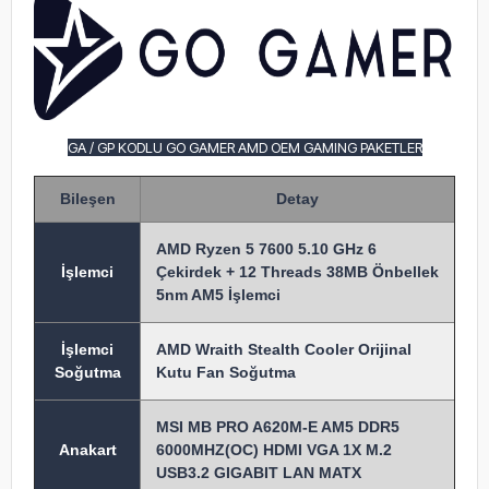
GA / GP KODLU GO GAMER AMD OEM GAMING PAKETLER
Bileşen
Detay
AMD Ryzen 5 7600 5.10 GHz 6
İşlem
ci
Çekirdek + 12 Threads 38MB Önbellek
5nm AM5 İşlemci
İşlemci
AMD Wraith Stealth Cooler Orijinal
Soğutma
Kutu Fan Soğutma
MSI MB PRO A620M-E AM5 DDR5
Anakart
6000MHZ(OC) HDMI VGA 1X M.2
USB3.2 GIGABIT LAN MATX