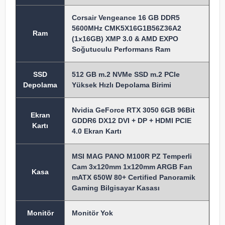
Corsair Vengeance 16 GB DDR5
5600MHz CMK5X16G1B56Z36A2
Ram
(1x16GB) XMP 3.0 & AMD EXPO
Soğutuculu Performans Ram
SSD
512 GB m.2 NVMe SSD m.2 PCIe
Depolama
Yüksek Hızlı Depolama Birimi
Nvidia GeForce RTX 3050 6GB 96Bit
Ekran
GDDR6 DX12 DVI + DP + HDMI PCIE
Kartı
4.0 Ekran Kartı
MSI MAG PANO M100R PZ Temperli
Cam 3x120mm 1x120mm ARGB Fan
Kasa
mATX 650W 80+ Certified Panoramik
Gaming Bilgisayar Kasası
Monitör
Monitör Yok