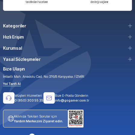
tarafından hazırlanır.
desteği sağlanır.
Kategoriler
Hızlı Erişim
Kurumsal
Yasal Sözleşmeler
Bize Ulaşın
İmbatlı Mah. Anadolu Cad. No:376/B Karşıyaka / İZMİR
Yol Tarifi Al
Müşteri Hizmetleri
Bize E-Posta Gönderin
0 (850) 303 55 35
info@gogamer.com.tr
Aklınıza Takılan Sorular için
Yardım Merkezini Ziyaret edin.