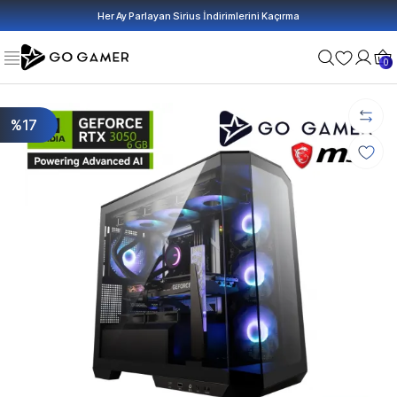
Her Ay Parlayan Sirius İndirimlerini Kaçırma
0
%17