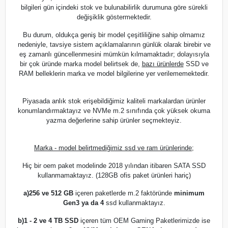
bilgileri gün içindeki stok ve bulunabilirlik durumuna göre sürekli
değişiklik göstermektedir.
Bu durum, oldukça geniş bir model çeşitliliğine sahip olmamız
nedeniyle, tavsiye sistem açıklamalarının günlük olarak birebir ve
eş zamanlı güncellenmesini mümkün kılmamaktadır; dolayısıyla
bir çok üründe marka model belirtsek de,
bazı ürünlerde
SSD ve
RAM belleklerin marka ve model bilgilerine yer verilememektedir.
Piyasada anlık stok erişebildiğimiz kaliteli markalardan ürünler
konumlandırmaktayız ve NVMe m.2 sınıfında çok yüksek okuma
yazma değerlerine sahip ürünler seçmekteyiz.
Marka - model belirtmediğimiz ssd ve ram ürünlerinde;
Hiç bir oem paket modelinde 2018 yılından itibaren SATA SSD
kullanmamaktayız. (128GB ofis paket ürünleri hariç)
a)
256 ve 512 GB
içeren paketlerde m.2 faktöründe
minimum
Gen3 ya da 4
ssd kullanmaktayız.
b)
1 - 2 ve 4 TB SSD
içeren tüm OEM Gaming Paketlerimizde ise