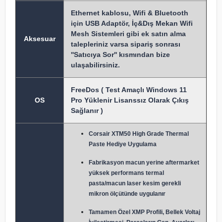
Ethernet kablosu, Wifi & Bluetooth
için USB Adaptör, İç&Dış Mekan Wifi
Mesh Sistemleri gibi ek satın alma
Aksesuar
talepleriniz varsa sipariş sonrası
''Satıcıya Sor'' kısmından bize
ulaşabilirsiniz.
FreeDos ( Test Amaçlı Windows 11
OS
Pro Yüklenir Lisanssız Olarak Çıkış
Sağlanır )
Corsair XTM50 High Grade Thermal
Paste Hediye Uygulama
Fabrikasyon macun y
erine aftermarket
yüksek performans termal
pasta/macun laser kesim gerekli
mikron ölçütünde uygulanır
Tamamen Özel XMP Profili, Bellek Voltaj