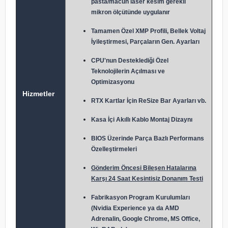
pasta/macun laser kesim gerekli
mikron ölçütünde uygulanır
Tamamen Özel XMP Profili, Bellek Voltaj
İyileştirmesi, Parçaların Gen. Ayarları
CPU'nun Desteklediği Özel
Teknolojilerin Açılması ve
Optimizasyonu
Hizmetler
RTX Kartlar İçin ReSize Bar Ayarları vb.
Kasa İçi Akıllı Kablo Montaj Dizaynı
BIOS Üzerinde Parça Bazlı Performans
Özelleştirmeleri
Gönderim Öncesi Bileşen Hatalarına
Karşı 24 Saat Kesintisiz Donanım Testi
Fabrikasyon Program Kurulumları
(Nvidia Experience ya da AMD
Adrenalin, Google Chrome, MS Office,