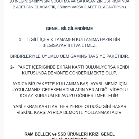
(ÖRNEĞİN; 240mm SIVI SOĞUTMA VARSA KASANIZIN ÜST KISMINDA
2 ADET FAN OLACAKTIR, 360mm VARSA 3 ADET OLACAKTIR vb.)
GENEL BİLGİLENDİRME
1-
İLGİLİ İÇERİK TAMAMEN KULLANIMA HAZIR BİR
BİLGİSAYAR İHTİVA ETMEZ,
BİRBİRLERİYLE UYUMLU OEM GAMING TAVSİYE PAKETİDİR.
2-
PAKET İÇERİĞİNDE EKRAN KARTI BULUNUYORSA KENDİ
KUTUSUNDA DEMONTE GÖNDERİLMEKTE OLUP,
AYRICA BİR PAKETTE KULLANIMA BAŞLAYABİLMENİZ İÇİN
UYGULAMANIZ GEREKEN ADIMLARIN YER ALDIĞI VİDEOLU
KOLAY KURULUM KILAVUZU GÖNDERİLMEKTEDİR.
YANİ EKRAN KARTLARI HER YERDE OLDUĞU GİBİ HASAR
RİSKİNE KARŞI AYRICA DEMONTE YOLLANMAKTADIR.
RAM BELLEK ve SSD ÜRÜNLERİ KRİZİ GENEL