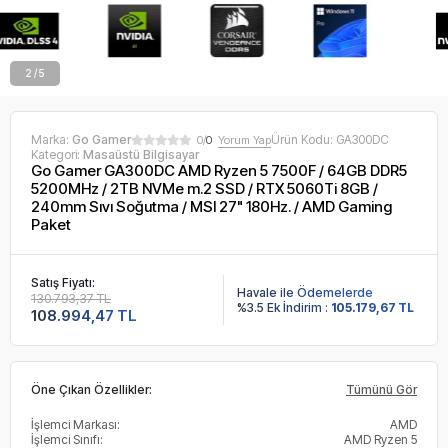
2 / 5
Marka:
Go Gamer
Ürün Kodu:
GA300DC
0/
0
Yorum Yap
Kategori:
Masaüstü Bilgisayar
Go Gamer GA300DC AMD Ryzen 5 7500F / 64GB DDR5
5200MHz / 2TB NVMe m.2 SSD / RTX 5060Ti 8GB /
240mm Sıvı Soğutma / MSI 27" 180Hz. / AMD Gaming
Paket
Satış Fiyatı:
Havale ile Ödemelerde
130.793,37 TL
%3.5 Ek İndirim :
105.179,67 TL
108.994,47 TL
Öne Çıkan Özellikler:
Tümünü Gör
İşlemci Markası:
AMD
İşlemci Sınıfı:
AMD Ryzen 5