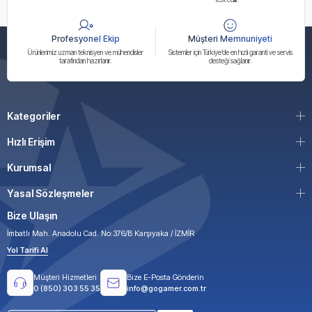
Profesyonel Ekip
Müşteri Memnuniyeti
Ürünlerimiz uzman teknisyen ve mühendisler
Sistemler için Türkiye’de en hızlı garanti ve servis
tarafından hazırlanır.
desteği sağlanır.
Kategoriler
Hızlı Erişim
Kurumsal
Yasal Sözleşmeler
Bize Ulaşın
İmbatlı Mah. Anadolu Cad. No:376/B Karşıyaka / İZMİR
Yol Tarifi Al
Müşteri Hizmetleri
Bize E-Posta Gönderin
0 (850) 303 55 35
info@gogamer.com.tr