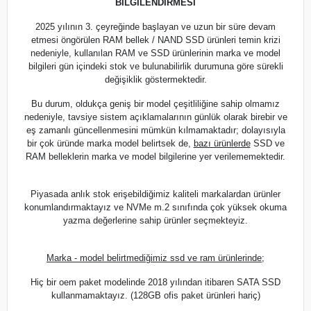
BİLGİLENDİRMESİ
2025 yılının 3. çeyreğinde başlayan ve uzun bir süre devam
etmesi öngörülen RAM bellek / NAND SSD ürünleri temin krizi
nedeniyle, kullanılan RAM ve SSD ürünlerinin marka ve model
bilgileri gün içindeki stok ve bulunabilirlik durumuna göre sürekli
değişiklik göstermektedir.
Bu durum, oldukça geniş bir model çeşitliliğine sahip olmamız
nedeniyle, tavsiye sistem açıklamalarının günlük olarak birebir ve
eş zamanlı güncellenmesini mümkün kılmamaktadır; dolayısıyla
bir çok üründe marka model belirtsek de,
bazı ürünlerde
SSD ve
RAM belleklerin marka ve model bilgilerine yer verilememektedir.
Piyasada anlık stok erişebildiğimiz kaliteli markalardan ürünler
konumlandırmaktayız ve NVMe m.2 sınıfında çok yüksek okuma
yazma değerlerine sahip ürünler seçmekteyiz.
Marka - model belirtmediğimiz ssd ve ram ürünlerinde;
Hiç bir oem paket modelinde 2018 yılından itibaren SATA SSD
kullanmamaktayız. (128GB ofis paket ürünleri hariç)