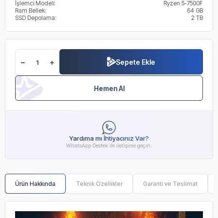
İşlemci Modeli:
Ryzen 5-7500F
Ram Bellek:
64 GB
SSD Depolama:
2 TB
Sepete Ekle
Hemen Al
Yardıma mı İhtiyacınız Var?
WhatsApp Destek ile iletişime geçin.
Ürün Hakkında
Teknik Özellikler
Garanti ve Teslimat