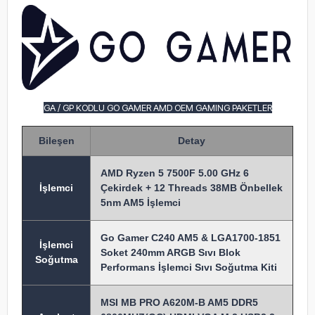
GA / GP KODLU GO GAMER AMD OEM GAMING PAKETLER
Bileşen
Detay
AMD Ryzen 5 7500F 5.00 GHz 6
İşlem
ci
Çekirdek + 12 Threads 38MB Önbellek
5nm AM5 İşlemci
Go Gamer C240 AM5 & LGA1700-1851
İşlemci
Soket 240mm ARGB Sıvı Blok
Soğutma
Performans İşlemci Sıvı Soğutma Kiti
MSI MB PRO A620M-B AM5 DDR5