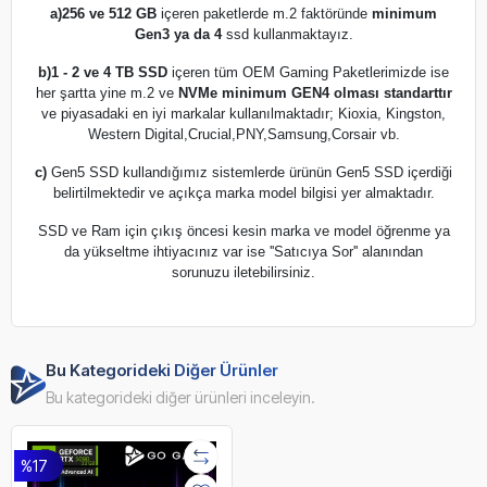
a)
256 ve 512 GB
içeren paketlerde m.2 faktöründe
minimum
Gen3 ya da 4
ssd kullanmaktayız.
b)
1 - 2 ve 4 TB SSD
içeren tüm OEM Gaming Paketlerimizde ise
her şartta yine m.2 ve
NVMe minimum GEN4 olması standarttır
ve piyasadaki en iyi markalar kullanılmaktadır; Kioxia, Kingston,
Western Digital,Crucial,PNY,Samsung,Corsair vb.
c)
Gen5 SSD kullandığımız sistemlerde ürünün Gen5 SSD içerdiği
belirtilmektedir ve açıkça marka model bilgisi yer almaktadır.
SSD ve Ram için çıkış öncesi kesin marka ve model öğrenme ya
da yükseltme ihtiyacınız var ise ''Satıcıya Sor'' alanından
sorunuzu iletebilirsiniz.
Bu Kategorideki Diğer Ürünler
Bu kategorideki diğer ürünleri inceleyin.
%17