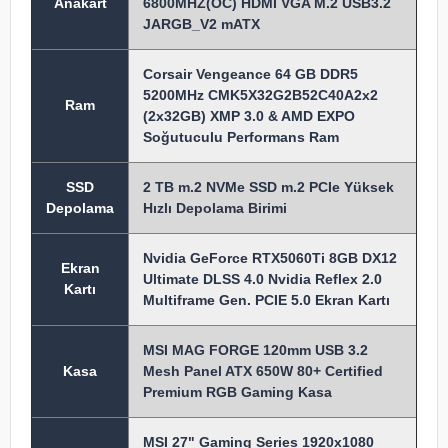
Anakart
6800MHZ(OC) HDMI VGA M.2 USB3.2
JARGB_V2 mATX
Corsair Vengeance 64 GB DDR5
5200MHz CMK5X32G2B52C40A2x2
Ram
(2x32GB) XMP 3.0 & AMD EXPO
Soğutuculu Performans Ram
SSD
2 TB m.2 NVMe SSD m.2 PCIe Yüksek
Depolama
Hızlı Depolama Birimi
Nvidia GeForce RTX5060Ti 8GB DX12
Ekran
Ultimate DLSS 4.0 Nvidia Reflex 2.0
Kartı
Multiframe Gen. PCIE 5.0 Ekran Kartı
MSI MAG FORGE 120mm USB 3.2
Kasa
Mesh Panel ATX 650W 80+ Certified
Premium RGB Gaming Kasa
MSI 27" Gaming Series 1920x1080