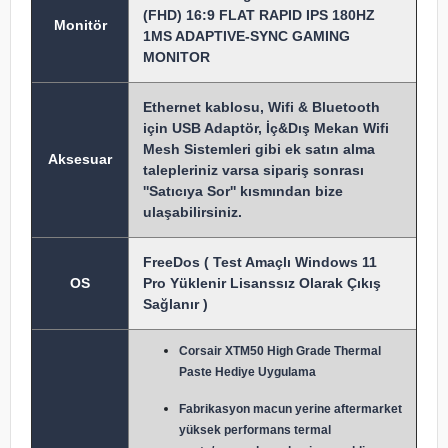
(FHD) 16:9 FLAT RAPID IPS 180HZ
Monitör
1MS ADAPTIVE-SYNC GAMING
MONITOR
Ethernet kablosu, Wifi & Bluetooth
için USB Adaptör, İç&Dış Mekan Wifi
Mesh Sistemleri gibi ek satın alma
Aksesuar
talepleriniz varsa sipariş sonrası
''Satıcıya Sor'' kısmından bize
ulaşabilirsiniz.
FreeDos ( Test Amaçlı Windows 11
OS
Pro Yüklenir Lisanssız Olarak Çıkış
Sağlanır )
Corsair XTM50 High Grade Thermal
Paste Hediye Uygulama
Fabrikasyon macun y
erine aftermarket
yüksek performans termal