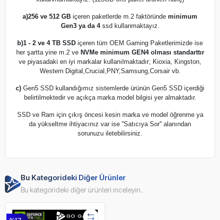
a)
256 ve 512 GB
içeren paketlerde m.2 faktöründe
minimum
Gen3 ya da 4
ssd kullanmaktayız.
b)
1 - 2 ve 4 TB SSD
içeren tüm OEM Gaming Paketlerimizde ise
her şartta yine m.2 ve
NVMe minimum GEN4 olması standarttır
ve piyasadaki en iyi markalar kullanılmaktadır; Kioxia, Kingston,
Western Digital,Crucial,PNY,Samsung,Corsair vb.
c)
Gen5 SSD kullandığımız sistemlerde ürünün Gen5 SSD içerdiği
belirtilmektedir ve açıkça marka model bilgisi yer almaktadır.
SSD ve Ram için çıkış öncesi kesin marka ve model öğrenme ya
da yükseltme ihtiyacınız var ise ''Satıcıya Sor'' alanından
sorunuzu iletebilirsiniz.
Bu Kategorideki Diğer Ürünler
Bu kategorideki diğer ürünleri inceleyin.