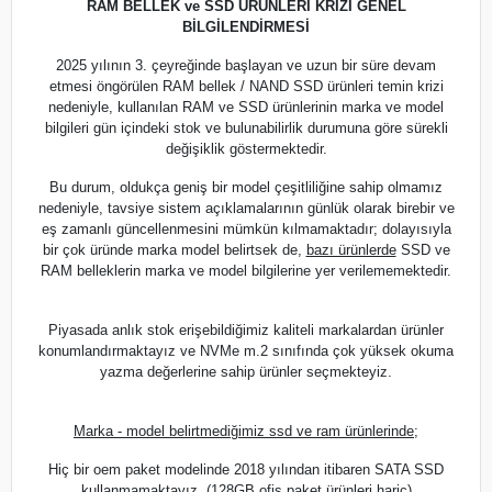
RAM BELLEK ve SSD ÜRÜNLERİ KRİZİ GENEL
BİLGİLENDİRMESİ
2025 yılının 3. çeyreğinde başlayan ve uzun bir süre devam
etmesi öngörülen RAM bellek / NAND SSD ürünleri temin krizi
nedeniyle, kullanılan RAM ve SSD ürünlerinin marka ve model
bilgileri gün içindeki stok ve bulunabilirlik durumuna göre sürekli
değişiklik göstermektedir.
Bu durum, oldukça geniş bir model çeşitliliğine sahip olmamız
nedeniyle, tavsiye sistem açıklamalarının günlük olarak birebir ve
eş zamanlı güncellenmesini mümkün kılmamaktadır; dolayısıyla
bir çok üründe marka model belirtsek de,
bazı ürünlerde
SSD ve
RAM belleklerin marka ve model bilgilerine yer verilememektedir.
Piyasada anlık stok erişebildiğimiz kaliteli markalardan ürünler
konumlandırmaktayız ve NVMe m.2 sınıfında çok yüksek okuma
yazma değerlerine sahip ürünler seçmekteyiz.
Marka - model belirtmediğimiz ssd ve ram ürünlerinde;
Hiç bir oem paket modelinde 2018 yılından itibaren SATA SSD
kullanmamaktayız. (128GB ofis paket ürünleri hariç)