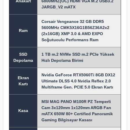
Anakart
6800MHZ(OC) HDMI VGA M.2 USB3.2
JARGB_V2 mATX
Corsair Vengeance 32 GB DDR5
5600MHz CMK5X16G1B56Z36A2x2
Ram
(2x16GB) XMP 3.0 & AMD EXPO
Soğutuculu Performans Ram
SSD
1 TB m.2 NVMe SSD m.2 PCIe Yüksek
Depolama
Hızlı Depolama Birimi
Nvidia GeForce RTX5060Ti 8GB DX12
Ekran
Ultimate DLSS 4.0 Nvidia Reflex 2.0
Kartı
Multiframe Gen. PCIE 5.0 Ekran Kartı
MSI MAG PANO M100R PZ Temperli
Cam 3x120mm 1x120mm ARGB Fan
Kasa
mATX 650W 80+ Certified Panoramik
Gaming Bilgisayar Kasası