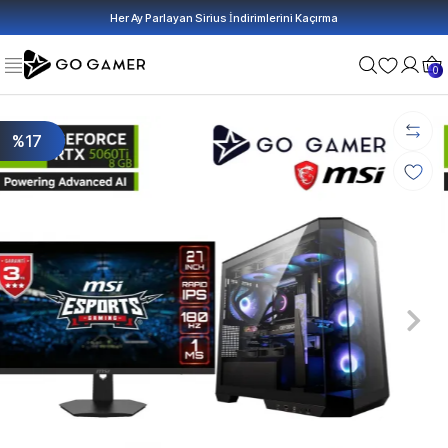
Her Ay Parlayan Sirius İndirimlerini Kaçırma
0
%17