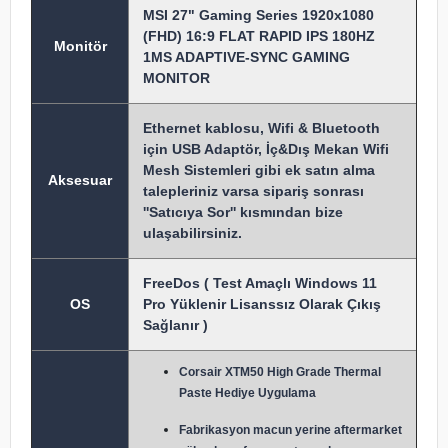
MSI 27" Gaming Series 1920x1080
(FHD) 16:9 FLAT RAPID IPS 180HZ
Monitör
1MS ADAPTIVE-SYNC GAMING
MONITOR
Ethernet kablosu, Wifi & Bluetooth
için USB Adaptör, İç&Dış Mekan Wifi
Mesh Sistemleri gibi ek satın alma
Aksesuar
talepleriniz varsa sipariş sonrası
''Satıcıya Sor'' kısmından bize
ulaşabilirsiniz.
FreeDos ( Test Amaçlı Windows 11
OS
Pro Yüklenir Lisanssız Olarak Çıkış
Sağlanır )
Corsair XTM50 High Grade Thermal
Paste Hediye Uygulama
Fabrikasyon macun y
erine aftermarket