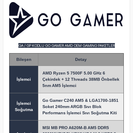
GA / GP KODLU GO GAMER AMD OEM GAMING PAKETLER
Bileşen
Detay
AMD Ryzen 5 7500F 5.00 GHz 6
İşlem
ci
Çekirdek + 12 Threads 38MB Önbellek
5nm AM5 İşlemci
Go Gamer C240 AM5 & LGA1700-1851
İşlemci
Soket 240mm ARGB Sıvı Blok
Soğutma
Performans İşlemci Sıvı Soğutma Kiti
MSI MB PRO A620M-B AM5 DDR5