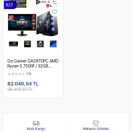
%17
Go Gamer GA297DPC AMD
Ryzen 5 7500F / 32GB
DDR5 5600MHz / 1TB NVMe
0/
0
m.2 SSD / RTX 5060Ti 8GB /
240mm Sıvı Soğutma / MSI
82.046,94 TL
27" 180Hz. / AMD Gaming
98.456,33 TL
Paket
Hızlı Kargo
Hatasız Ürünler