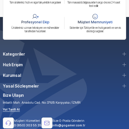
Tüm ürünleriniz hızlı ve sigortalı şekilde kargolanır
Tüm masaüstü bilgisayarlar kargo öncesi 24 saat
test edilir.
Profesyonel Ekip
Müşteri Memnuniyeti
Ürünlerimiz uzman teknisyen ve mühendisler
Sistemler için Türkiye’de en hızlı garanti ve servis
tarafından hazırlanır.
desteği sağlanır.
Kategoriler
Hızlı Erişim
Kurumsal
Yasal Sözleşmeler
Bize Ulaşın
İmbatlı Mah. Anadolu Cad. No:376/B Karşıyaka / İZMİR
Yol Tarifi Al
Müşteri Hizmetleri
Bize E-Posta Gönderin
0 (850) 303 55 35
info@gogamer.com.tr