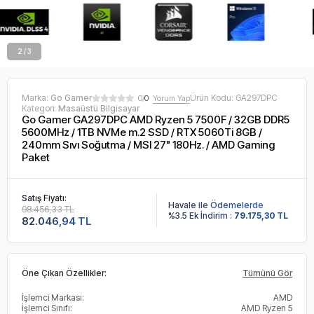
2 / 3
Marka:
Go Gamer
Ürün Kodu:
GA297DPC
0/
0
Yorum Yap
Kategori:
Masaüstü Bilgisayar
Go Gamer GA297DPC AMD Ryzen 5 7500F / 32GB DDR5
5600MHz / 1TB NVMe m.2 SSD / RTX 5060Ti 8GB /
240mm Sıvı Soğutma / MSI 27" 180Hz. / AMD Gaming
Paket
Satış Fiyatı:
Havale ile Ödemelerde
98.456,33 TL
%3.5 Ek İndirim :
79.175,30 TL
82.046,94 TL
Öne Çıkan Özellikler:
Tümünü Gör
İşlemci Markası:
AMD
İşlemci Sınıfı:
AMD Ryzen 5