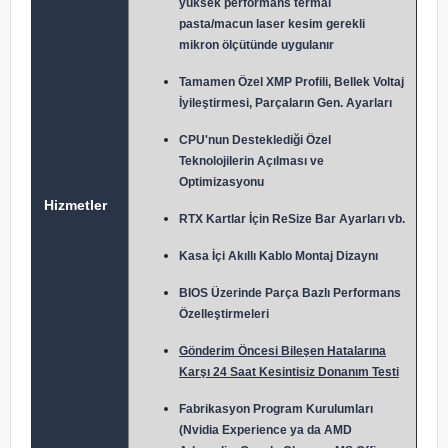
yüksek performans termal
pasta/macun laser kesim gerekli
mikron ölçütünde uygulanır
Tamamen Özel XMP Profili, Bellek Voltaj
İyileştirmesi, Parçaların Gen. Ayarları
CPU'nun Desteklediği Özel
Teknolojilerin Açılması ve
Optimizasyonu
Hizmetler
RTX Kartlar İçin ReSize Bar Ayarları vb.
Kasa İçi Akıllı Kablo Montaj Dizaynı
BIOS Üzerinde Parça Bazlı Performans
Özelleştirmeleri
Gönderim Öncesi Bileşen Hatalarına
Karşı 24 Saat Kesintisiz Donanım Testi
Fabrikasyon Program Kurulumları
(Nvidia Experience ya da AMD