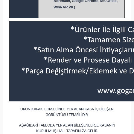
Adrenalin, Google Chrome, MS Office,
WinRAR vb.)
ÜRÜN KAPAK GÖRSELİNDE YER ALAN KASA İÇ BİLEŞEN
GÖRÜNTÜSÜ TEMSİLİDİR.
AŞAĞIDAKİ TABLODA YER ALAN BİLEŞENLERLE KASANIN
KURULMUŞ HALİ TARAFINIZA GELİR.