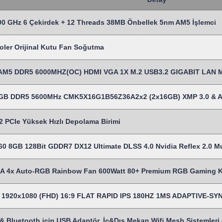
0 GHz 6 Çekirdek + 12 Threads 38MB Önbellek 5nm AM5 İşlemci
oler Orijinal Kutu Fan Soğutma
AM5 DDR5 6000MHZ(OC) HDMI VGA 1X M.2 USB3.2 GIGABIT LAN 
2 GB DDR5 5600MHz CMK5X16G1B56Z36A2x2 (2x16GB) XMP 3.0 & 
 PCIe Yüksek Hızlı Depolama Birimi
0 8GB 128Bit GDDR7 DX12 Ultimate DLSS 4.0 Nvidia Reflex 2.0 Mul
 4x Auto-RGB Rainbow Fan 600Watt 80+ Premium RGB Gaming 
es 1920x1080 (FHD) 16:9 FLAT RAPID IPS 180HZ 1MS ADAPTIVE-
& Bluetooth için USB Adaptör, İç&Dış Mekan Wifi Mesh Sistemleri gi