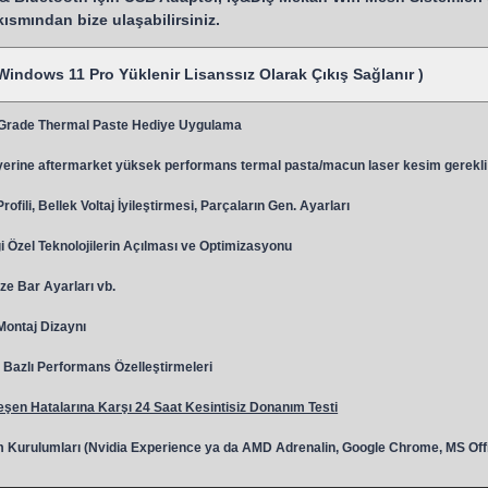
 kısmından bize ulaşabilirsiniz.
Windows 11 Pro Yüklenir Lisanssız Olarak Çıkış Sağlanır )
 Grade Thermal Paste Hediye Uygulama
y
erine aftermarket yüksek performans termal pasta/macun laser kesim gerekli
ili, Bellek Voltaj İyileştirmesi, Parçaların Gen. Ayarları
 Özel Teknolojilerin Açılması ve Optimizasyonu
ze Bar Ayarları vb.
 Montaj Dizaynı
Bazlı Performans Özelleştirmeleri
şen Hatalarına Karşı 24 Saat Kesintisiz Donanım Testi
 Kurulumları (Nvidia Experience ya da AMD Adrenalin, Google Chrome, MS Off