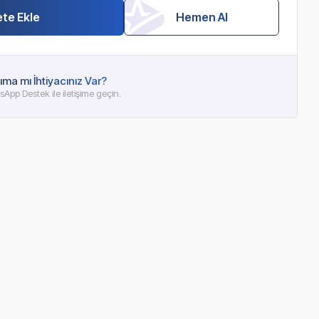
te Ekle
Hemen Al
ıma mı İhtiyacınız Var?
App Destek ile iletişime geçin.