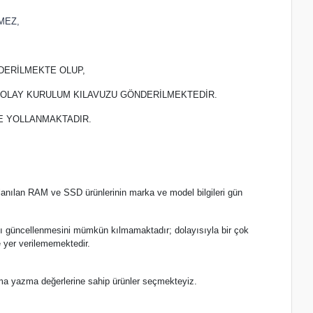
MEZ,
DERİLMEKTE OLUP,
 KOLAY KURULUM KILAVUZU GÖNDERİLMEKTEDİR.
TE YOLLANMAKTADIR.
lanılan RAM ve SSD ürünlerinin marka ve model bilgileri gün
.
nlı güncellenmesini mümkün kılmamaktadır; dolayısıyla bir çok
 yer verilememektedir.
ma yazma değerlerine sahip ürünler seçmekteyiz.