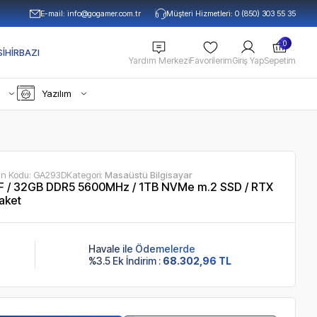
E-mail:
info@gogamer.com.tr
Müşteri Hizmetleri: 0 (850) 303 55 35
0
IHIRBAZI
Yardım Merkezi
Favorilerim
Giriş Yap
Sepetim
Yazılım
ün Kodu:
GA293D
Kategori:
Masaüstü Bilgisayar
 / 32GB DDR5 5600MHz / 1TB NVMe m.2 SSD / RTX
aket
Havale ile Ödemelerde
%3.5 Ek İndirim :
68.302,96 TL