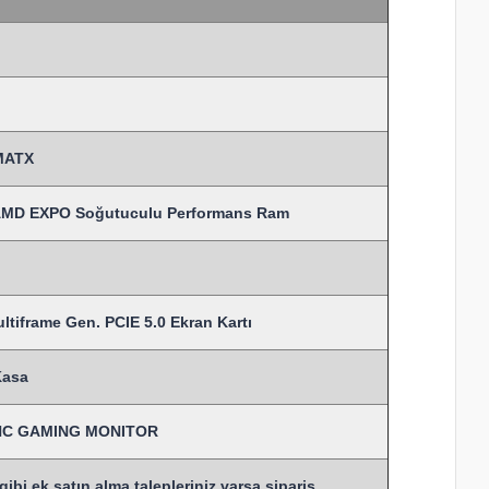
MATX
AMD EXPO Soğutuculu Performans Ram
tiframe Gen. PCIE 5.0 Ekran Kartı
Kasa
SYNC GAMING MONITOR
bi ek satın alma talepleriniz varsa sipariş