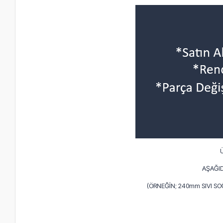
AŞAĞID
(ÖRNEĞİN; 240mm SIVI S