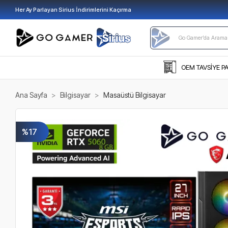
Her Ay Parlayan Sirius İndirimlerini Kaçırma
OEM TAVSİYE P
Ana Sayfa
Bilgisayar
Masaüstü Bilgisayar
%17