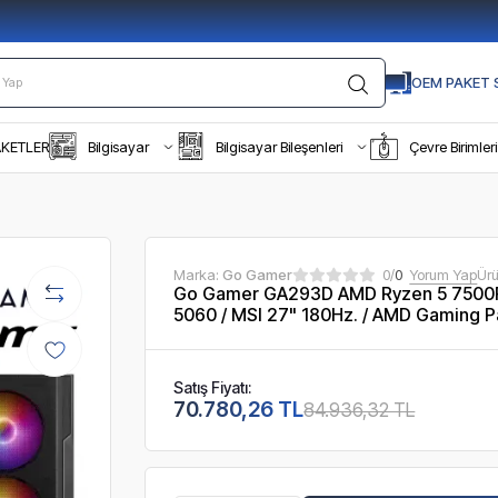
OEM PAKET S
AKETLER
Bilgisayar
Bilgisayar Bileşenleri
Çevre Birimleri
Marka:
Go Gamer
0/
0
Yorum Yap
Ür
Go Gamer GA293D AMD Ryzen 5 7500F
5060 / MSI 27" 180Hz. / AMD Gaming P
Satış Fiyatı:
70.780,26 TL
84.936,32 TL