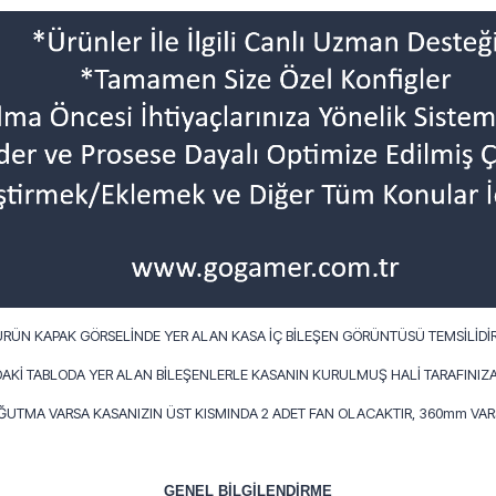
ÜRÜN KAPAK GÖRSELİNDE YER ALAN KASA İÇ BİLEŞEN GÖRÜNTÜSÜ TEMSİLİDİR
AKİ TABLODA YER ALAN BİLEŞENLERLE KASANIN KURULMUŞ HALİ TARAFINIZA
OĞUTMA VARSA KASANIZIN ÜST KISMINDA 2 ADET FAN OLACAKTIR, 360mm VARS
GENEL BİLGİLENDİRME