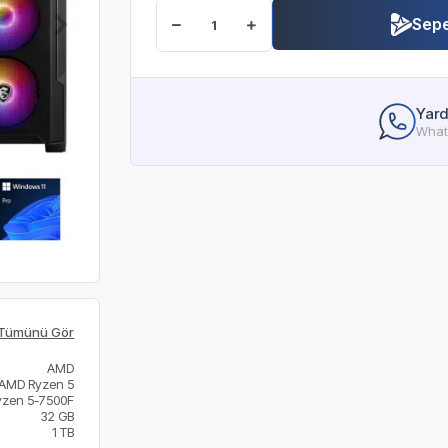
Sepe
Yard
Whats
Tümünü Gör
AMD
AMD Ryzen 5
yzen 5-7500F
32 GB
1 TB