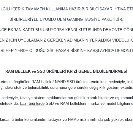
LGİLİ İÇERİK TAMAMEN KULLANIMA HAZIR BİR BİLGİSAYAR İHTİVA ET
BİRBİRLERİYLE UYUMLU OEM GAMING TAVSİYE PAKETİDİR.
İNDE EKRAN KARTI BULUNUYORSA KENDİ KUTUSUNDA DEMONTE GÖN
ENİZ İÇİN UYGULAMANIZ GEREKEN ADIMLARIN YER ALDIĞI VİDEOLU
RI HER YERDE OLDUĞU GİBİ HASAR RİSKİNE KARŞI AYRICA DEMON
RAM BELLEK ve SSD ÜRÜNLERİ KRİZİ GENEL BİLGİLENDİRMESİ
 etmesi öngörülen RAM bellek / NAND SSD ürünleri temin krizi nedeniyle, kul
içindeki stok ve bulunabilirlik durumuna göre sürekli değişiklik göstermektedir
z nedeniyle, tavsiye sistem açıklamalarının günlük olarak birebir ve eş zama
elirtsek de,
bazı ürünlerde
SSD ve RAM belleklerin marka ve model bilgilerine
arkalardan ürünler konumlandırmaktayız ve NVMe m.2 sınıfında çok yüksek oku