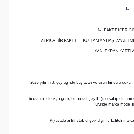
1-
İ
2-
PAKET İÇERİĞ
AYRICA BİR PAKETTE KULLANIMA BAŞLAYABİLM
YANİ EKRAN KARTLA
2025 yılının 3. çeyreğinde başlayan ve uzun bir süre devam
Bu durum, oldukça geniş bir model çeşitliliğine sahip olmamı
üründe marka model b
Piyasada anlık stok erişebildiğimiz kaliteli m