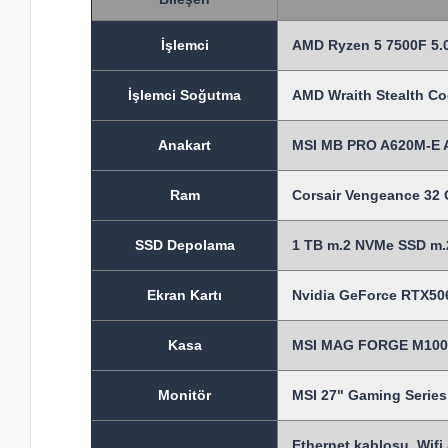
İşlem
ci
AMD Ryzen 5 7500F 5.0
İşlemci Soğutma
AMD Wraith Stealth Co
Anakart
MSI MB PRO A620M-E 
Ram
Corsair Vengeance 3
SSD Depolama
1 TB m.2 NVMe SSD m.2
Ekran Kartı
Nvidia GeForce RTX506
Kasa
MSI MAG FORGE M100A
Monitör
MSI 27" Gaming Seri
Ethernet kablosu, Wifi 