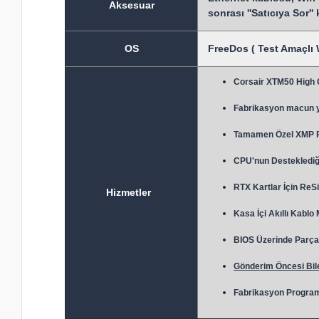
Aksesuar
sonrası ''Satıcıya Sor''
OS
FreeDos ( Test Amaçlı 
Corsair XTM50 High
Fabrikasyon macun 
Tamamen Özel XMP Prof
CPU'nun Desteklediği
RTX Kartlar İçin ReSi
Hizmetler
Kasa İçi Akıllı Kablo
BIOS Üzerinde Parça 
Gönderim Öncesi Bile
Fabrikasyon Program