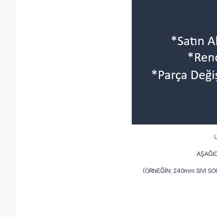
AŞAĞID
(ÖRNEĞİN; 240mm SIVI S