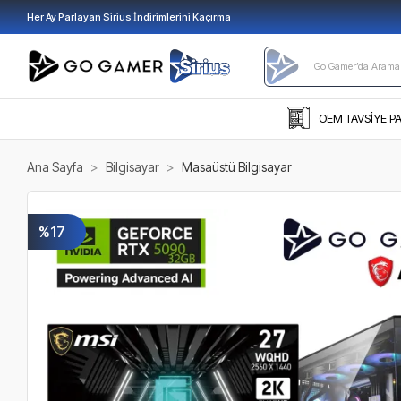
Her Ay Parlayan Sirius İndirimlerini Kaçırma
OEM TAVSİYE P
Ana Sayfa
Bilgisayar
Masaüstü Bilgisayar
%17