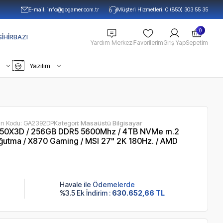
E-mail:
info@gogamer.com.tr
Müşteri Hizmetleri: 0 (850) 303 55 35
0
IHIRBAZI
Yardım Merkezi
Favorilerim
Giriş Yap
Sepetim
Yazılım
ün Kodu:
GA2392DP
Kategori:
Masaüstü Bilgisayar
50X3D / 256GB DDR5 5600Mhz / 4TB NVMe m.2
ğutma / X870 Gaming / MSI 27" 2K 180Hz. / AMD
Havale ile Ödemelerde
%3.5 Ek İndirim :
630.652,66 TL