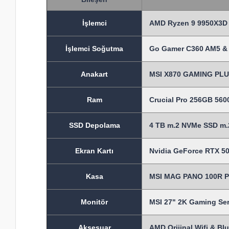
İşlem
ci
AMD Ryzen 9 9950X3D 
İşlemci Soğutma
Go Gamer C360 AM5 & 
Anakart
MSI X870 GAMING PLUS
Ram
Crucial Pro 256GB 56
SSD Depolama
4 TB m.2 NVMe SSD m.2
Ekran Kartı
Nvidia GeForce RTX 50
Kasa
MSI MAG PANO 100R PZ
Monitör
MSI 27" 2K Gaming S
Aksesuar
AMD Orijinal Wifi & Bl