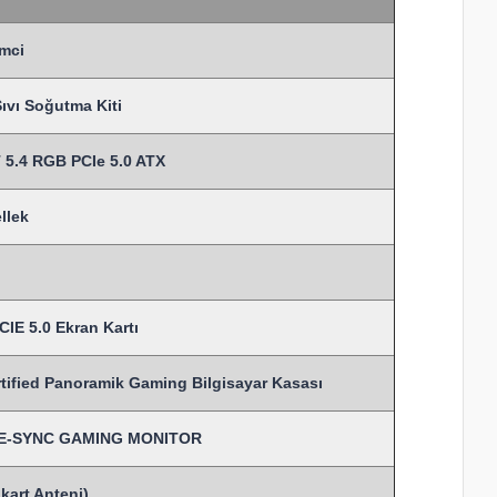
mci
vı Soğutma Kiti
5.4 RGB PCIe 5.0 ATX
llek
IE 5.0 Ekran Kartı
fied Panoramik Gaming Bilgisayar Kasası
TIVE-SYNC GAMING MONITOR
kart Anteni)