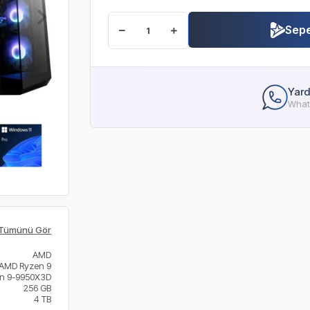
Sepe
Yard
Whats
Tümünü Gör
AMD
AMD Ryzen 9
n 9-9950X3D
256 GB
4 TB