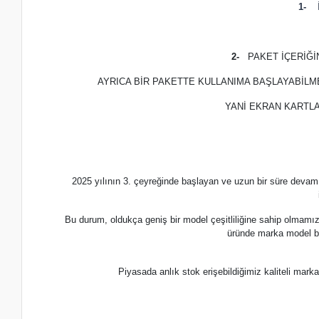
1-
İ
2-
PAKET İÇERİĞ
AYRICA BİR PAKETTE KULLANIMA BAŞLAYABİLM
YANİ EKRAN KARTLA
2025 yılının 3. çeyreğinde başlayan ve uzun bir süre devam
Bu durum, oldukça geniş bir model çeşitliliğine sahip olmamı
üründe marka model b
Piyasada anlık stok erişebildiğimiz kaliteli m