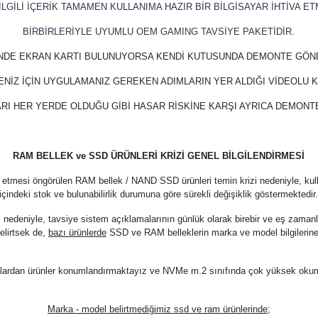
LGİLİ İÇERİK TAMAMEN KULLANIMA HAZIR BİR BİLGİSAYAR İHTİVA ET
BİRBİRLERİYLE UYUMLU OEM GAMING TAVSİYE PAKETİDİR.
İNDE EKRAN KARTI BULUNUYORSA KENDİ KUTUSUNDA DEMONTE GÖN
ENİZ İÇİN UYGULAMANIZ GEREKEN ADIMLARIN YER ALDIĞI VİDEOLU
RI HER YERDE OLDUĞU GİBİ HASAR RİSKİNE KARŞI AYRICA DEMON
RAM BELLEK ve SSD ÜRÜNLERİ KRİZİ GENEL BİLGİLENDİRMESİ
 etmesi öngörülen RAM bellek / NAND SSD ürünleri temin krizi nedeniyle, kul
içindeki stok ve bulunabilirlik durumuna göre sürekli değişiklik göstermektedir
z nedeniyle, tavsiye sistem açıklamalarının günlük olarak birebir ve eş zama
elirtsek de,
bazı ürünlerde
SSD ve RAM belleklerin marka ve model bilgilerine
arkalardan ürünler konumlandırmaktayız ve NVMe m.2 sınıfında çok yüksek oku
Marka - model belirtmediğimiz ssd ve ram ürünlerinde;