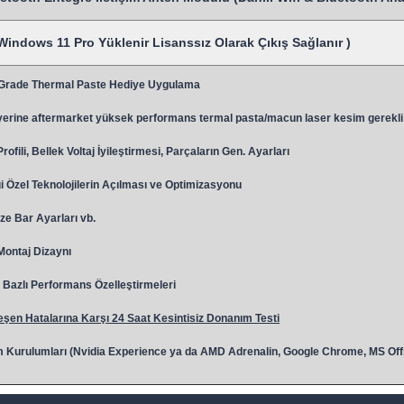
Windows 11 Pro Yüklenir Lisanssız Olarak Çıkış Sağlanır )
 Grade Thermal Paste Hediye Uygulama
y
erine aftermarket yüksek performans termal pasta/macun laser kesim gerekli
ili, Bellek Voltaj İyileştirmesi, Parçaların Gen. Ayarları
 Özel Teknolojilerin Açılması ve Optimizasyonu
ze Bar Ayarları vb.
 Montaj Dizaynı
Bazlı Performans Özelleştirmeleri
şen Hatalarına Karşı 24 Saat Kesintisiz Donanım Testi
 Kurulumları (Nvidia Experience ya da AMD Adrenalin, Google Chrome, MS Off