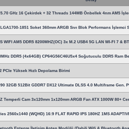
5.70 GHz 16 Çekirdek + 32 Threads 144MB Önbellek 4nm AM5 İşle
LGA1700-1851 Soket 360mm ARGB Sıvı Blok Performans İşlemci Sı
 WIFI AM5 DDR5 8200MHZ(OC) 3x M.2 USB4 5G LAN WI-FI 7 & BT 
00MHz DDR5 (4x64GB) CP64G56C46U5x4 Soğutuculu DDR5 Ram Be
 PCIe Yüksek Hızlı Depolama Birimi
90 32GB 512Bit GDDR7 DX12 Ultimate DLSS 4.0 Multiframe Gen. PC
 Temperli Cam 3x120mm 1x120mm ARGB Fan ATX 1000W 80+ Certi
eries 2560x1440 (WQHD) 16:9 FLAT RAPID IPS 180HZ 1MS ADAP
uetooth Entegre İletişim Anten Modülü (Dahili Wifi & Bluetooth Ana