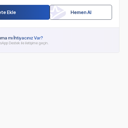
te Ekle
Hemen Al
ıma mı İhtiyacınız Var?
App Destek ile iletişime geçin.