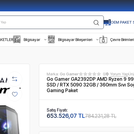
OEM PAKET S
AKETLER
Bilgisayar
Bilgisayar Bileşenleri
Çevre Birimleri
Marka:
Go Gamer
0/
0
Yorum Yap
Ür
Go Gamer GA2392DP AMD Ryzen 9 99
SSD / RTX 5090 32GB / 360mm Sıvı So
Gaming Paket
Satış Fiyatı:
653.526,07 TL
784.231,28 TL