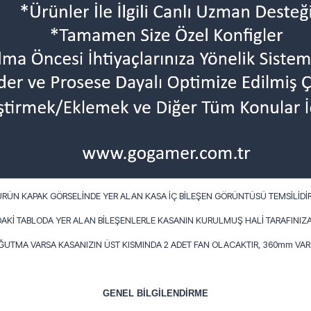
ÜRÜN KAPAK GÖRSELİNDE YER ALAN KASA İÇ BİLEŞEN GÖRÜNTÜSÜ TEMSİLİDİR
AKİ TABLODA YER ALAN BİLEŞENLERLE KASANIN KURULMUŞ HALİ TARAFINIZA
OĞUTMA VARSA KASANIZIN ÜST KISMINDA 2 ADET FAN OLACAKTIR, 360mm VARS
GENEL BİLGİLENDİRME