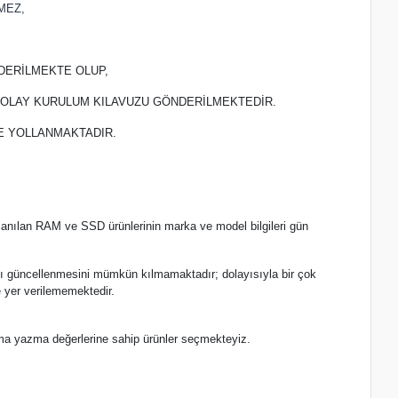
MEZ,
DERİLMEKTE OLUP,
 KOLAY KURULUM KILAVUZU GÖNDERİLMEKTEDİR.
TE YOLLANMAKTADIR.
lanılan RAM ve SSD ürünlerinin marka ve model bilgileri gün
.
nlı güncellenmesini mümkün kılmamaktadır; dolayısıyla bir çok
 yer verilememektedir.
ma yazma değerlerine sahip ürünler seçmekteyiz.