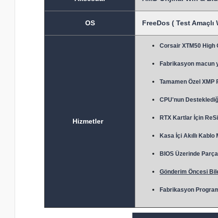
OS
FreeDos ( Test Amaçlı 
Corsair XTM50 High
Fabrikasyon macun 
Tamamen Özel XMP Prof
CPU'nun Desteklediği
RTX Kartlar İçin ReSi
Hizmetler
Kasa İçi Akıllı Kablo
BIOS Üzerinde Parça 
Gönderim Öncesi Bile
Fabrikasyon Program