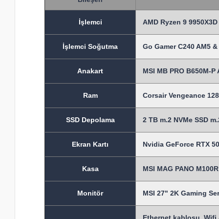
İşlem
ci
AMD Ryzen 9 9950X3D 
İşlemci Soğutma
Go Gamer C240 AM5 & 
Anakart
MSI MB PRO B650M-P 
Ram
Corsair Vengeance 1
SSD Depolama
2 TB m.2 NVMe SSD m.2
Ekran Kartı
Nvidia GeForce RTX 50
Kasa
MSI MAG PANO M100R P
Monitör
MSI 27" 2K Gaming S
Ethernet kablosu, Wifi 