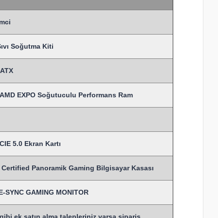
mci
vı Soğutma Kiti
MATX
 AMD EXPO Soğutuculu Performans Ram
IE 5.0 Ekran Kartı
tified Panoramik Gaming Bilgisayar Kasası
TIVE-SYNC GAMING MONITOR
bi ek satın alma talepleriniz varsa sipariş