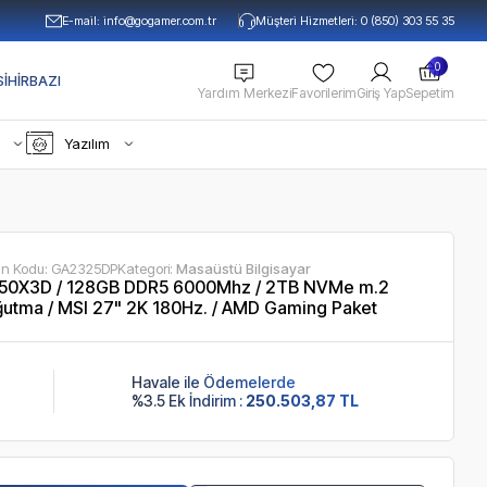
E-mail:
info@gogamer.com.tr
Müşteri Hizmetleri: 0 (850) 303 55 35
0
IHIRBAZI
Yardım Merkezi
Favorilerim
Giriş Yap
Sepetim
Yazılım
ün Kodu:
GA2325DP
Kategori:
Masaüstü Bilgisayar
50X3D / 128GB DDR5 6000Mhz / 2TB NVMe m.2
utma / MSI 27" 2K 180Hz. / AMD Gaming Paket
Havale ile Ödemelerde
%3.5 Ek İndirim :
250.503,87 TL