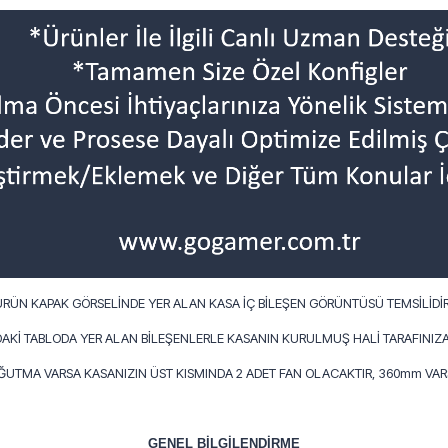
ÜRÜN KAPAK GÖRSELİNDE YER ALAN KASA İÇ BİLEŞEN GÖRÜNTÜSÜ TEMSİLİDİR
AKİ TABLODA YER ALAN BİLEŞENLERLE KASANIN KURULMUŞ HALİ TARAFINIZA
OĞUTMA VARSA KASANIZIN ÜST KISMINDA 2 ADET FAN OLACAKTIR, 360mm VARS
GENEL BİLGİLENDİRME