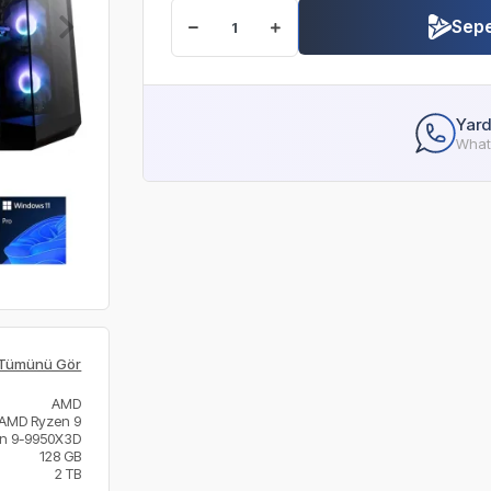
Sepe
Yard
Whats
Tümünü Gör
AMD
AMD Ryzen 9
n 9-9950X3D
128 GB
2 TB