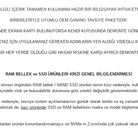
LGİLİ İÇERİK TAMAMEN KULLANIMA HAZIR BİR BİLGİSAYAR İHTİVA ET
BİRBİRLERİYLE UYUMLU OEM GAMING TAVSİYE PAKETİDİR.
İNDE EKRAN KARTI BULUNUYORSA KENDİ KUTUSUNDA DEMONTE GÖN
ENİZ İÇİN UYGULAMANIZ GEREKEN ADIMLARIN YER ALDIĞI VİDEOLU
RI HER YERDE OLDUĞU GİBİ HASAR RİSKİNE KARŞI AYRICA DEMON
RAM BELLEK ve SSD ÜRÜNLERİ KRİZİ GENEL BİLGİLENDİRMESİ
 etmesi öngörülen RAM bellek / NAND SSD ürünleri temin krizi nedeniyle, kul
içindeki stok ve bulunabilirlik durumuna göre sürekli değişiklik göstermektedir
z nedeniyle, tavsiye sistem açıklamalarının günlük olarak birebir ve eş zama
elirtsek de,
bazı ürünlerde
SSD ve RAM belleklerin marka ve model bilgilerine
arkalardan ürünler konumlandırmaktayız ve NVMe m.2 sınıfında çok yüksek oku