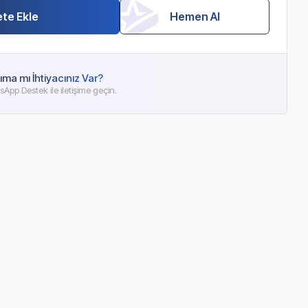
te Ekle
Hemen Al
ıma mı İhtiyacınız Var?
App Destek ile iletişime geçin.