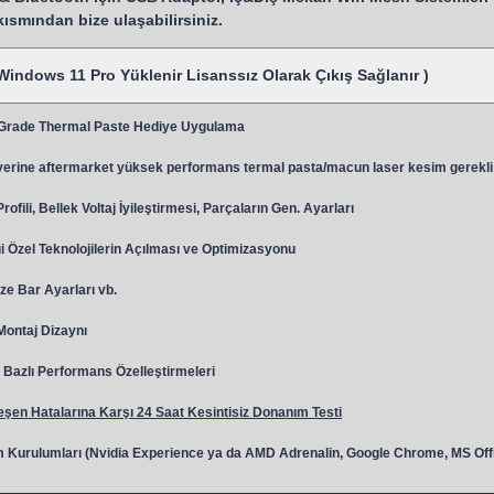
 kısmından bize ulaşabilirsiniz.
Windows 11 Pro Yüklenir Lisanssız Olarak Çıkış Sağlanır )
 Grade Thermal Paste Hediye Uygulama
y
erine aftermarket yüksek performans termal pasta/macun laser kesim gerekli
ili, Bellek Voltaj İyileştirmesi, Parçaların Gen. Ayarları
 Özel Teknolojilerin Açılması ve Optimizasyonu
ze Bar Ayarları vb.
 Montaj Dizaynı
Bazlı Performans Özelleştirmeleri
şen Hatalarına Karşı 24 Saat Kesintisiz Donanım Testi
 Kurulumları (Nvidia Experience ya da AMD Adrenalin, Google Chrome, MS Off