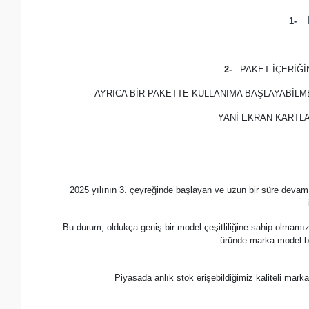
1-
İ
2-
PAKET İÇERİĞ
AYRICA BİR PAKETTE KULLANIMA BAŞLAYABİLM
YANİ EKRAN KARTLA
2025 yılının 3. çeyreğinde başlayan ve uzun bir süre devam
Bu durum, oldukça geniş bir model çeşitliliğine sahip olmamı
üründe marka model b
Piyasada anlık stok erişebildiğimiz kaliteli m