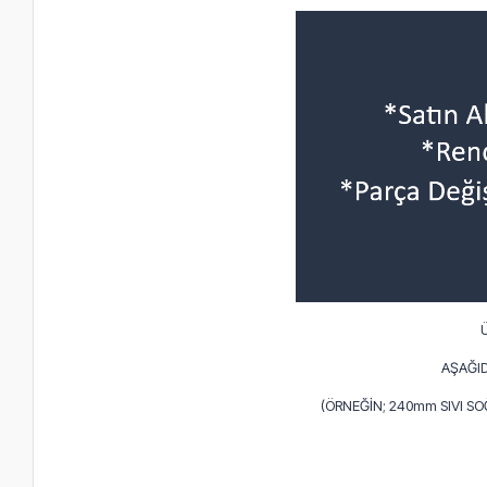
AŞAĞID
(ÖRNEĞİN; 240mm SIVI S