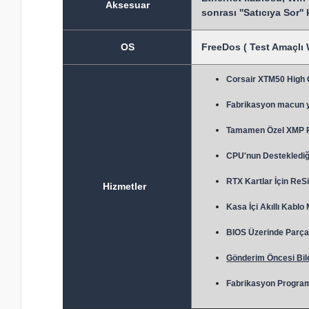
Aksesuar
sonrası ''Satıcıya Sor''
OS
FreeDos ( Test Amaçlı 
Corsair XTM50 High
Fabrikasyon macun 
Tamamen Özel XMP Prof
CPU'nun Desteklediği
RTX Kartlar İçin ReSi
Hizmetler
Kasa İçi Akıllı Kablo
BIOS Üzerinde Parça 
Gönderim Öncesi Bile
Fabrikasyon Program