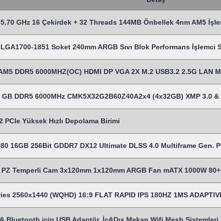
5.70 GHz 16 Çekirdek + 32 Threads 144MB Önbellek 4nm AM5 İşle
LGA1700-1851 Soket 240mm ARGB Sıvı Blok Performans İşlemci Sı
AM5 DDR5 6000MHZ(OC) HDMI DP VGA 2X M.2 USB3.2 2.5G LAN 
28 GB DDR5 6000MHz CMK5X32G2B60Z40A2x4 (4x32GB) XMP 3.0 &
 PCIe Yüksek Hızlı Depolama Birimi
80 16GB 256Bit GDDR7 DX12 Ultimate DLSS 4.0 Multiframe Gen. PC
Z Temperli Cam 3x120mm 1x120mm ARGB Fan mATX 1000W 80+ Cer
eries 2560x1440 (WQHD) 16:9 FLAT RAPID IPS 180HZ 1MS ADAP
& Bluetooth için USB Adaptör, İç&Dış Mekan Wifi Mesh Sistemleri gi