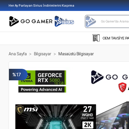
Her Ay Parlayan Sirius İndirimlerini Kaçırma
OEM TAVSİYE P
Ana Sayfa
Bilgisayar
Masaüstü Bilgisayar
%17