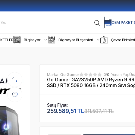
OEM PAKET S
AKETLER
Bilgisayar
Bilgisayar Bileşenleri
Çevre Birimleri
Marka:
Go Gamer
0/
0
Yorum Yap
Ür
Go Gamer GA2325DP AMD Ryzen 9 99
SSD / RTX 5080 16GB / 240mm Sıvı Soğ
Satış Fiyatı:
259.589,51 TL
311.507,41 TL