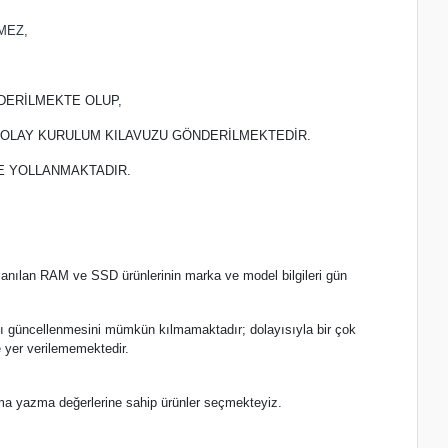
MEZ,
DERİLMEKTE OLUP,
 KOLAY KURULUM KILAVUZU GÖNDERİLMEKTEDİR.
TE YOLLANMAKTADIR.
lanılan RAM ve SSD ürünlerinin marka ve model bilgileri gün
.
nlı güncellenmesini mümkün kılmamaktadır; dolayısıyla bir çok
 yer verilememektedir.
ma yazma değerlerine sahip ürünler seçmekteyiz.