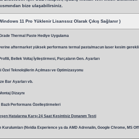
 kısmından bize ulaşabilirsiniz.
Windows 11 Pro Yüklenir Lisanssız Olarak Çıkış Sağlanır )
 Grade Thermal Paste Hediye Uygulama
y
erine aftermarket yüksek performans termal pasta/macun laser kesim gerekli
ili, Bellek Voltaj İyileştirmesi, Parçaların Gen. Ayarları
 Özel Teknolojilerin Açılması ve Optimizasyonu
ze Bar Ayarları vb.
 Montaj Dizaynı
Bazlı Performans Özelleştirmeleri
şen Hatalarına Karşı 24 Saat Kesintisiz Donanım Testi
 Kurulumları (Nvidia Experience ya da AMD Adrenalin, Google Chrome, MS Off