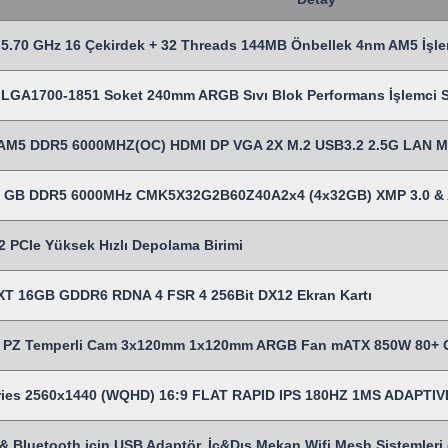
5.70 GHz 16 Çekirdek + 32 Threads 144MB Önbellek 4nm AM5 İşle
LGA1700-1851 Soket 240mm ARGB Sıvı Blok Performans İşlemci Sı
AM5 DDR5 6000MHZ(OC) HDMI DP VGA 2X M.2 USB3.2 2.5G LAN 
28 GB DDR5 6000MHz CMK5X32G2B60Z40A2x4 (4x32GB) XMP 3.0 &
 PCIe Yüksek Hızlı Depolama Birimi
T 16GB GDDR6 RDNA 4 FSR 4 256Bit DX12 Ekran Kartı
Z Temperli Cam 3x120mm 1x120mm ARGB Fan mATX 850W 80+ Cert
eries 2560x1440 (WQHD) 16:9 FLAT RAPID IPS 180HZ 1MS ADAP
& Bluetooth için USB Adaptör, İç&Dış Mekan Wifi Mesh Sistemleri gi