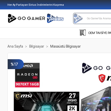
Her Ay Parlayan Sirius İndirimlerini Kaçırma
OEM TAVSİYE P
Ana Sayfa
Bilgisayar
Masaüstü Bilgisayar
%17