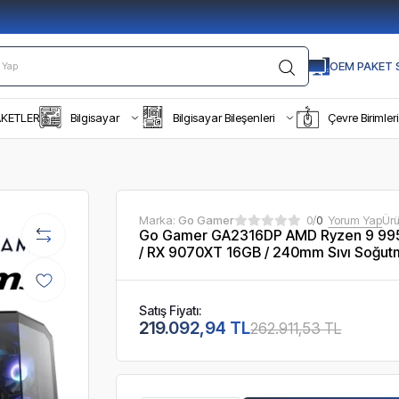
OEM PAKET S
AKETLER
Bilgisayar
Bilgisayar Bileşenleri
Çevre Birimleri
Marka:
Go Gamer
0/
0
Yorum Yap
Ür
Go Gamer GA2316DP AMD Ryzen 9 99
/ RX 9070XT 16GB / 240mm Sıvı Soğutm
Satış Fiyatı:
219.092,94 TL
262.911,53 TL