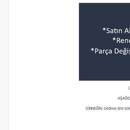
AŞAĞID
(ÖRNEĞİN; 240mm SIVI S