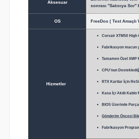
Aksesuar
sonrası ''Satıcıya Sor''
OS
FreeDos ( Test Amaçlı 
Corsair XTM50 High
Fabrikasyon macun 
Tamamen Özel XMP Prof
CPU'nun Desteklediği
RTX Kartlar İçin ReSi
Hizmetler
Kasa İçi Akıllı Kablo
BIOS Üzerinde Parça 
Gönderim Öncesi Bile
Fabrikasyon Program