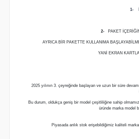
1-
İ
2-
PAKET İÇERİĞ
AYRICA BİR PAKETTE KULLANIMA BAŞLAYABİLM
YANİ EKRAN KARTLA
2025 yılının 3. çeyreğinde başlayan ve uzun bir süre devam
Bu durum, oldukça geniş bir model çeşitliliğine sahip olmamı
üründe marka model b
Piyasada anlık stok erişebildiğimiz kaliteli m