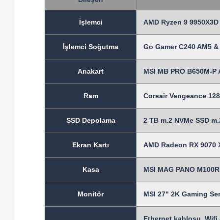
İşlem
ci
AMD Ryzen 9 9950X3D 
İşlemci Soğutma
Go Gamer C240 AM5 & 
Anakart
MSI MB PRO B650M-P 
Ram
Corsair Vengeance 1
SSD Depolama
2 TB m.2 NVMe SSD m.2
Ekran Kartı
AMD Radeon RX 9070 X
Kasa
MSI MAG PANO M100R P
Monitör
MSI 27" 2K Gaming S
Ethernet kablosu, Wifi 