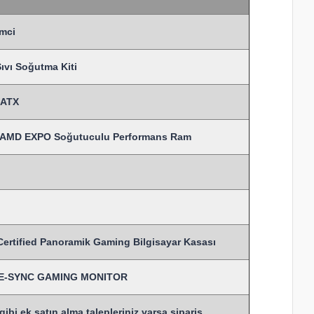
mci
vı Soğutma Kiti
MATX
 AMD EXPO Soğutuculu Performans Ram
ified Panoramik Gaming Bilgisayar Kasası
TIVE-SYNC GAMING MONITOR
bi ek satın alma talepleriniz varsa sipariş