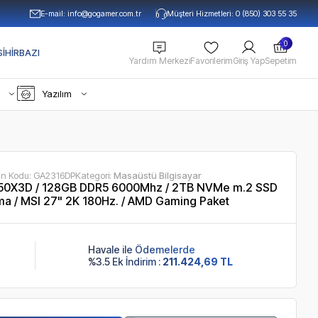
E-mail:
info@gogamer.com.tr
Müşteri Hizmetleri: 0 (850) 303 55 35
0
IHIRBAZI
Yardım Merkezi
Favorilerim
Giriş Yap
Sepetim
Yazılım
ün Kodu:
GA2316DP
Kategori:
Masaüstü Bilgisayar
50X3D / 128GB DDR5 6000Mhz / 2TB NVMe m.2 SSD
a / MSI 27" 2K 180Hz. / AMD Gaming Paket
Havale ile Ödemelerde
%3.5 Ek İndirim :
211.424,69 TL