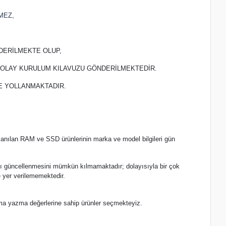
MEZ,
DERİLMEKTE OLUP,
 KOLAY KURULUM KILAVUZU GÖNDERİLMEKTEDİR.
TE YOLLANMAKTADIR.
lanılan RAM ve SSD ürünlerinin marka ve model bilgileri gün
.
nlı güncellenmesini mümkün kılmamaktadır; dolayısıyla bir çok
 yer verilememektedir.
ma yazma değerlerine sahip ürünler seçmekteyiz.