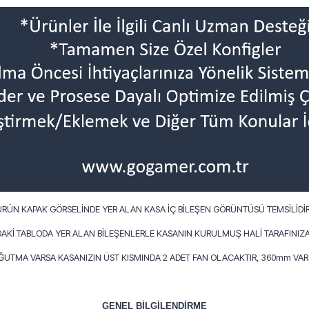
ÜRÜN KAPAK GÖRSELİNDE YER ALAN KASA İÇ BİLEŞEN GÖRÜNTÜSÜ TEMSİLİDİR
AKİ TABLODA YER ALAN BİLEŞENLERLE KASANIN KURULMUŞ HALİ TARAFINIZA
OĞUTMA VARSA KASANIZIN ÜST KISMINDA 2 ADET FAN OLACAKTIR, 360mm VARS
GENEL BİLGİLENDİRME