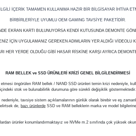
LGİLİ İÇERİK TAMAMEN KULLANIMA HAZIR BİR BİLGİSAYAR İHTİVA ET
BİRBİRLERİYLE UYUMLU OEM GAMING TAVSİYE PAKETİDİR.
İNDE EKRAN KARTI BULUNUYORSA KENDİ KUTUSUNDA DEMONTE GÖN
ENİZ İÇİN UYGULAMANIZ GEREKEN ADIMLARIN YER ALDIĞI VİDEOLU
RI HER YERDE OLDUĞU GİBİ HASAR RİSKİNE KARŞI AYRICA DEMON
RAM BELLEK ve SSD ÜRÜNLERİ KRİZİ GENEL BİLGİLENDİRMESİ
 etmesi öngörülen RAM bellek / NAND SSD ürünleri temin krizi nedeniyle, kul
içindeki stok ve bulunabilirlik durumuna göre sürekli değişiklik göstermektedir
z nedeniyle, tavsiye sistem açıklamalarının günlük olarak birebir ve eş zama
elirtsek de,
bazı ürünlerde
SSD ve RAM belleklerin marka ve model bilgilerine
arkalardan ürünler konumlandırmaktayız ve NVMe m.2 sınıfında çok yüksek oku