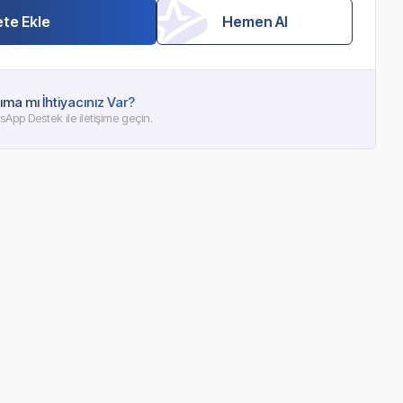
te Ekle
Hemen Al
ıma mı İhtiyacınız Var?
App Destek ile iletişime geçin.