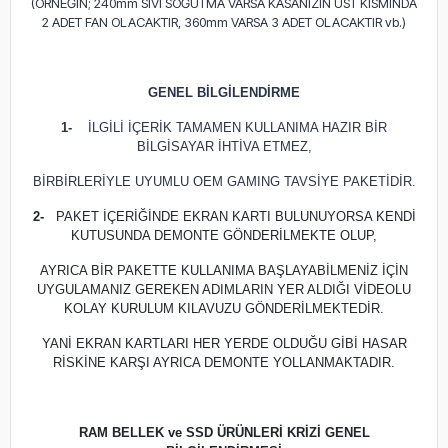
(ÖRNEĞİN; 240mm SIVI SOĞUTMA VARSA KASANIZIN ÜST KISMINDA
2 ADET FAN OLACAKTIR, 360mm VARSA 3 ADET OLACAKTIR vb.)
GENEL BİLGİLENDİRME
1-
İLGİLİ İÇERİK TAMAMEN KULLANIMA HAZIR BİR
BİLGİSAYAR İHTİVA ETMEZ,
BİRBİRLERİYLE UYUMLU OEM GAMING TAVSİYE PAKETİDİR.
2-
PAKET İÇERİĞİNDE EKRAN KARTI BULUNUYORSA KENDİ
KUTUSUNDA DEMONTE GÖNDERİLMEKTE OLUP,
AYRICA BİR PAKETTE KULLANIMA BAŞLAYABİLMENİZ İÇİN
UYGULAMANIZ GEREKEN ADIMLARIN YER ALDIĞI VİDEOLU
KOLAY KURULUM KILAVUZU GÖNDERİLMEKTEDİR.
YANİ EKRAN KARTLARI HER YERDE OLDUĞU GİBİ HASAR
RİSKİNE KARŞI AYRICA DEMONTE YOLLANMAKTADIR.
RAM BELLEK ve SSD ÜRÜNLERİ KRİZİ GENEL