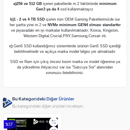
a)
256 ve 512 GB
içeren paketlerde m.2 faktöründe
minimum
Gen3 ya da 4
ssd kullanmaktayız.
b)
1 - 2 ve 4 TB SSD
içeren tüm OEM Gaming Paketlerimizde ise
her şartta yine m.2 ve
NVMe minimum GEN4 olması standarttır
ve piyasadaki en iyi markalar kullanılmaktadır; Kioxia, Kingston,
Western Digital,Crucial,PNY,Samsung,Corsair vb.
c)
Gen5 SSD kullandığımız sistemlerde ürünün Gen5 SSD içerdiği
belirtilmektedir ve açıkça marka model bilgisi yer almaktadır.
SSD ve Ram için çıkış öncesi kesin marka ve model öğrenme ya
da yükseltme ihtiyacınız var ise ''Satıcıya Sor'' alanından
sorunuzu iletebilirsiniz.
Bu Kategorideki Diğer Ürünler
Bu kategorideki diğer ürünleri inceleyin.
%17