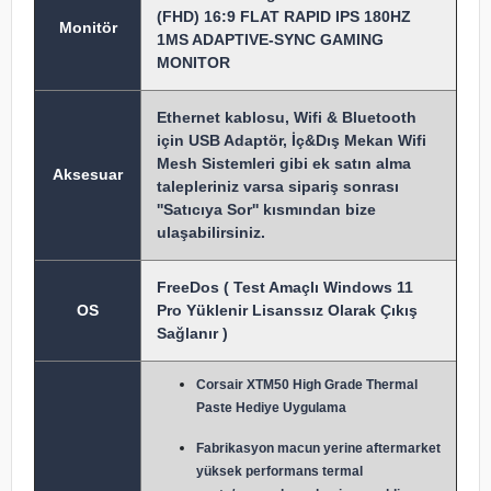
(FHD) 16:9 FLAT RAPID IPS 180HZ
Monitör
1MS ADAPTIVE-SYNC GAMING
MONITOR
Ethernet kablosu, Wifi & Bluetooth
için USB Adaptör, İç&Dış Mekan Wifi
Mesh Sistemleri gibi ek satın alma
Aksesuar
talepleriniz varsa sipariş sonrası
''Satıcıya Sor'' kısmından bize
ulaşabilirsiniz.
FreeDos ( Test Amaçlı Windows 11
OS
Pro Yüklenir Lisanssız Olarak Çıkış
Sağlanır )
Corsair XTM50 High Grade Thermal
Paste Hediye Uygulama
Fabrikasyon macun y
erine aftermarket
yüksek performans termal