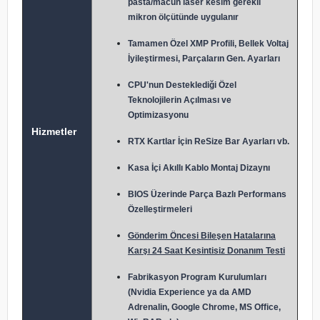
pasta/macun laser kesim gerekli
mikron ölçütünde uygulanır
Tamamen Özel XMP Profili, Bellek Voltaj
İyileştirmesi, Parçaların Gen. Ayarları
CPU'nun Desteklediği Özel
Teknolojilerin Açılması ve
Optimizasyonu
Hizmetler
RTX Kartlar İçin ReSize Bar Ayarları vb.
Kasa İçi Akıllı Kablo Montaj Dizaynı
BIOS Üzerinde Parça Bazlı Performans
Özelleştirmeleri
Gönderim Öncesi Bileşen Hatalarına
Karşı 24 Saat Kesintisiz Donanım Testi
Fabrikasyon Program Kurulumları
(Nvidia Experience ya da AMD
Adrenalin, Google Chrome, MS Office,