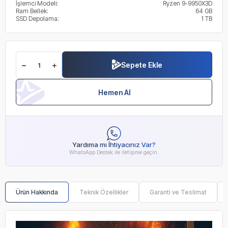
İşlemci Modeli:
Ryzen 9-9950X3D
Ram Bellek:
64 GB
SSD Depolama:
1 TB
Sepete Ekle
Hemen Al
Yardıma mı İhtiyacınız Var?
WhatsApp Destek ile iletişime geçin.
Ürün Hakkında
Teknik Özellikler
Garanti ve Teslimat