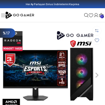
Her Ay Parlayan Sirius İndirimlerini Kaçırma
0
%17