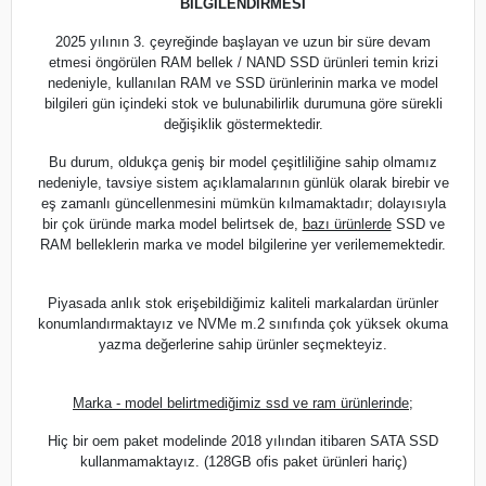
BİLGİLENDİRMESİ
2025 yılının 3. çeyreğinde başlayan ve uzun bir süre devam
etmesi öngörülen RAM bellek / NAND SSD ürünleri temin krizi
nedeniyle, kullanılan RAM ve SSD ürünlerinin marka ve model
bilgileri gün içindeki stok ve bulunabilirlik durumuna göre sürekli
değişiklik göstermektedir.
Bu durum, oldukça geniş bir model çeşitliliğine sahip olmamız
nedeniyle, tavsiye sistem açıklamalarının günlük olarak birebir ve
eş zamanlı güncellenmesini mümkün kılmamaktadır; dolayısıyla
bir çok üründe marka model belirtsek de,
bazı ürünlerde
SSD ve
RAM belleklerin marka ve model bilgilerine yer verilememektedir.
Piyasada anlık stok erişebildiğimiz kaliteli markalardan ürünler
konumlandırmaktayız ve NVMe m.2 sınıfında çok yüksek okuma
yazma değerlerine sahip ürünler seçmekteyiz.
Marka - model belirtmediğimiz ssd ve ram ürünlerinde;
Hiç bir oem paket modelinde 2018 yılından itibaren SATA SSD
kullanmamaktayız. (128GB ofis paket ürünleri hariç)