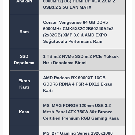
Anakart
6000MHZ(OC) HDMI DP VGA 2X M.2
USB3.2 2.5G LAN MATX
Corsair Vengeance 64 GB DDR5
6000MHz CMK5X32G2B60Z40A2x2
Ram
(2x32GB) XMP 3.0 & AMD EXPO
Soğutuculu Performans Ram
SSD
1 TB m.2 NVMe SSD m.2 PCIe Yüksek
Depolama
Hızlı Depolama Birimi
AMD Radeon RX 9060XT 16GB
Ekran
GDDR6 RDNA 4 FSR 4 DX12 Ekran
Kartı
Kartı
MSI MAG FORGE 120mm USB 3.2
Kasa
Mesh Panel ATX 750W 80+ Bronze
Certified Premium RGB Gaming Kasa
MSI 27" Gaming Series 1920x1080