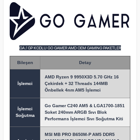
GA / GP KODLU GO GAMER AMD OEM GAMING PAKETLER
Bileşen
Detay
AMD Ryzen 9 9950X3D 5.70 GHz 16
İşlem
ci
Çekirdek + 32 Threads 144MB
Önbellek 4nm AM5 İşlemci
Go Gamer C240 AM5 & LGA1700-1851
İşlemci
Soket 240mm ARGB Sıvı Blok
Soğutma
Performans İşlemci Sıvı Soğutma Kiti
MSI MB PRO B650M-P AM5 DDR5