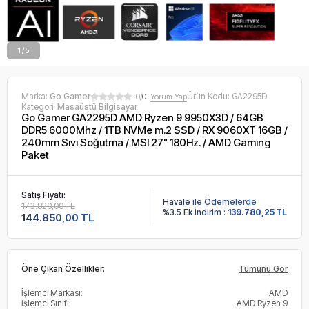
2 / 5
Marka:
Go Gamer
Ürün Kodu:
GA2295D
0/
0
Yorum Yap
Kategori:
Masaüstü Bilgisayar
Go Gamer GA2295D AMD Ryzen 9 9950X3D / 64GB
DDR5 6000Mhz / 1TB NVMe m.2 SSD / RX 9060XT 16GB /
240mm Sıvı Soğutma / MSI 27" 180Hz. / AMD Gaming
Paket
Satış Fiyatı:
Havale ile Ödemelerde
173.820,00 TL
%3.5 Ek İndirim :
139.780,25 TL
144.850,00 TL
Öne Çıkan Özellikler:
Tümünü Gör
İşlemci Markası:
AMD
İşlemci Sınıfı:
AMD Ryzen 9