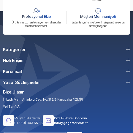
Profesyonel Ekip
Müşteri Memnuniyeti
Ürünlerimiz uzman teknisyen ve mühendisler
Sistemler için Türkiye’de en hızlı garanti ve servis
tarafından hazırlanır.
desteği sağlanır.
Kategoriler
Hızlı Erişim
Kurumsal
Yasal Sözleşmeler
Bize Ulaşın
İmbatlı Mah. Anadolu Cad. No:376/B Karşıyaka / İZMİR
Yol Tarifi Al
Müşteri Hizmetleri
Bize E-Posta Gönderin
0 (850) 303 55 35
info@gogamer.com.tr