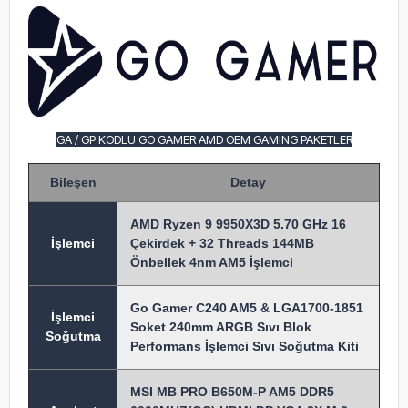
GA / GP KODLU GO GAMER AMD OEM GAMING PAKETLER
Bileşen
Detay
AMD Ryzen 9 9950X3D 5.70 GHz 16
İşlem
ci
Çekirdek + 32 Threads 144MB
Önbellek 4nm AM5 İşlemci
Go Gamer C240 AM5 & LGA1700-1851
İşlemci
Soket 240mm ARGB Sıvı Blok
Soğutma
Performans İşlemci Sıvı Soğutma Kiti
MSI MB PRO B650M-P AM5 DDR5