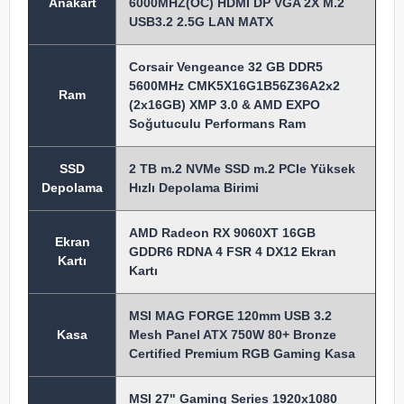
Anakart
6000MHZ(OC) HDMI DP VGA 2X M.2
USB3.2 2.5G LAN MATX
Corsair Vengeance 32 GB DDR5
5600MHz CMK5X16G1B56Z36A2x2
Ram
(2x16GB) XMP 3.0 & AMD EXPO
Soğutuculu Performans Ram
SSD
2 TB m.2 NVMe SSD m.2 PCIe Yüksek
Depolama
Hızlı Depolama Birimi
AMD Radeon RX 9060XT 16GB
Ekran
GDDR6 RDNA 4 FSR 4 DX12 Ekran
Kartı
Kartı
MSI MAG FORGE 120mm USB 3.2
Kasa
Mesh Panel ATX 750W 80+ Bronze
Certified Premium RGB Gaming Kasa
MSI 27" Gaming Series 1920x1080