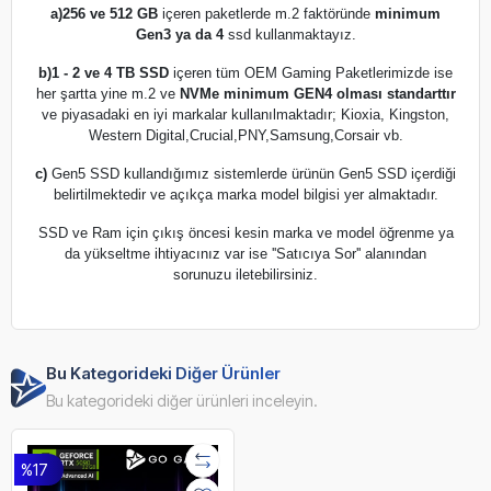
a)
256 ve 512 GB
içeren paketlerde m.2 faktöründe
minimum
Gen3 ya da 4
ssd kullanmaktayız.
b)
1 - 2 ve 4 TB SSD
içeren tüm OEM Gaming Paketlerimizde ise
her şartta yine m.2 ve
NVMe minimum GEN4 olması standarttır
ve piyasadaki en iyi markalar kullanılmaktadır; Kioxia, Kingston,
Western Digital,Crucial,PNY,Samsung,Corsair vb.
c)
Gen5 SSD kullandığımız sistemlerde ürünün Gen5 SSD içerdiği
belirtilmektedir ve açıkça marka model bilgisi yer almaktadır.
SSD ve Ram için çıkış öncesi kesin marka ve model öğrenme ya
da yükseltme ihtiyacınız var ise ''Satıcıya Sor'' alanından
sorunuzu iletebilirsiniz.
Bu Kategorideki Diğer Ürünler
Bu kategorideki diğer ürünleri inceleyin.
%17