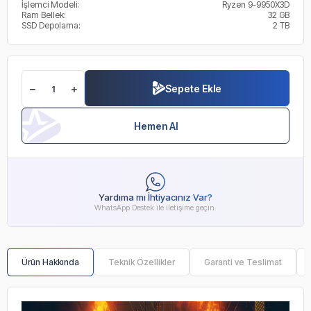
İşlemci Modeli:
Ryzen 9-9950X3D
Ram Bellek:
32 GB
SSD Depolama:
2 TB
Sepete Ekle
Hemen Al
Yardıma mı İhtiyacınız Var?
WhatsApp Destek ile iletişime geçin.
Ürün Hakkında
Teknik Özellikler
Garanti ve Teslimat