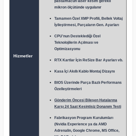
pasta/macun laser kesim gerekli
mikron ölçütünde uygulanır
Tamamen Özel XMP Profili, Bellek Voltaj
İyileştirmesi, Parçaların Gen. Ayarları
CPU'nun Desteklediği Özel
Teknolojilerin Açılması ve
Optimizasyonu
Hizmetler
RTX Kartlar İçin ReSize Bar Ayarları vb.
Kasa İçi Akıllı Kablo Montaj Dizaynı
BIOS Üzerinde Parça Bazlı Performans
Özelleştirmeleri
Gönderim Öncesi Bileşen Hatalarına
Karşı 24 Saat Kesintisiz Donanım Testi
Fabrikasyon Program Kurulumları
(Nvidia Experience ya da AMD
Adrenalin, Google Chrome, MS Office,