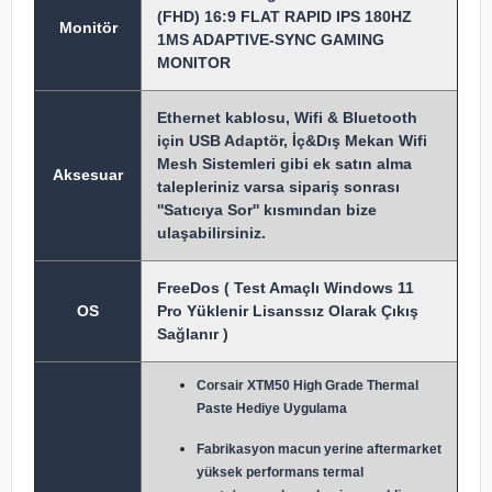
(FHD) 16:9 FLAT RAPID IPS 180HZ
Monitör
1MS ADAPTIVE-SYNC GAMING
MONITOR
Ethernet kablosu, Wifi & Bluetooth
için USB Adaptör, İç&Dış Mekan Wifi
Mesh Sistemleri gibi ek satın alma
Aksesuar
talepleriniz varsa sipariş sonrası
''Satıcıya Sor'' kısmından bize
ulaşabilirsiniz.
FreeDos ( Test Amaçlı Windows 11
OS
Pro Yüklenir Lisanssız Olarak Çıkış
Sağlanır )
Corsair XTM50 High Grade Thermal
Paste Hediye Uygulama
Fabrikasyon macun y
erine aftermarket
yüksek performans termal