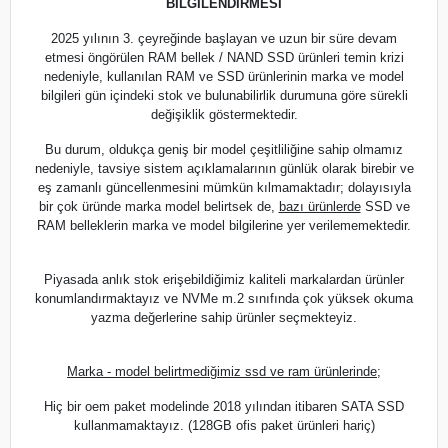
BİLGİLENDİRMESİ
2025 yılının 3. çeyreğinde başlayan ve uzun bir süre devam
etmesi öngörülen RAM bellek / NAND SSD ürünleri temin krizi
nedeniyle, kullanılan RAM ve SSD ürünlerinin marka ve model
bilgileri gün içindeki stok ve bulunabilirlik durumuna göre sürekli
değişiklik göstermektedir.
Bu durum, oldukça geniş bir model çeşitliliğine sahip olmamız
nedeniyle, tavsiye sistem açıklamalarının günlük olarak birebir ve
eş zamanlı güncellenmesini mümkün kılmamaktadır; dolayısıyla
bir çok üründe marka model belirtsek de,
bazı ürünlerde
SSD ve
RAM belleklerin marka ve model bilgilerine yer verilememektedir.
Piyasada anlık stok erişebildiğimiz kaliteli markalardan ürünler
konumlandırmaktayız ve NVMe m.2 sınıfında çok yüksek okuma
yazma değerlerine sahip ürünler seçmekteyiz.
Marka - model belirtmediğimiz ssd ve ram ürünlerinde;
Hiç bir oem paket modelinde 2018 yılından itibaren SATA SSD
kullanmamaktayız. (128GB ofis paket ürünleri hariç)