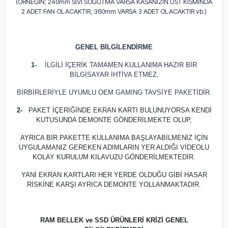
(ÖRNEĞİN; 240mm SIVI SOĞUTMA VARSA KASANIZIN ÜST KISMINDA
2 ADET FAN OLACAKTIR, 360mm VARSA 3 ADET OLACAKTIR vb.)
GENEL BİLGİLENDİRME
1-
İLGİLİ İÇERİK TAMAMEN KULLANIMA HAZIR BİR
BİLGİSAYAR İHTİVA ETMEZ,
BİRBİRLERİYLE UYUMLU OEM GAMING TAVSİYE PAKETİDİR.
2-
PAKET İÇERİĞİNDE EKRAN KARTI BULUNUYORSA KENDİ
KUTUSUNDA DEMONTE GÖNDERİLMEKTE OLUP,
AYRICA BİR PAKETTE KULLANIMA BAŞLAYABİLMENİZ İÇİN
UYGULAMANIZ GEREKEN ADIMLARIN YER ALDIĞI VİDEOLU
KOLAY KURULUM KILAVUZU GÖNDERİLMEKTEDİR.
YANİ EKRAN KARTLARI HER YERDE OLDUĞU GİBİ HASAR
RİSKİNE KARŞI AYRICA DEMONTE YOLLANMAKTADIR.
RAM BELLEK ve SSD ÜRÜNLERİ KRİZİ GENEL