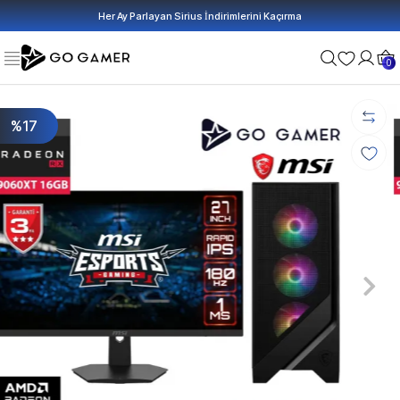
Her Ay Parlayan Sirius İndirimlerini Kaçırma
0
%17