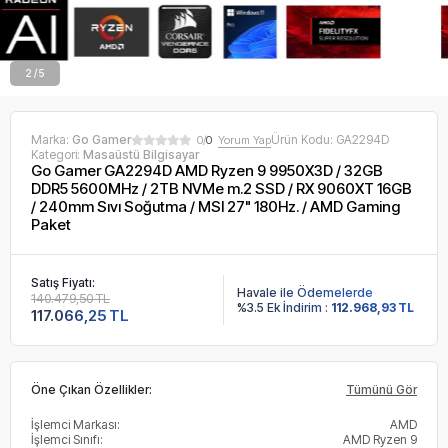
2 / 5
Marka:
Go Gamer
Ürün Kodu:
GA2294D
0/
0
Yorum Yap
Kategori:
Masaüstü Bilgisayar
Go Gamer GA2294D AMD Ryzen 9 9950X3D / 32GB
DDR5 5600MHz / 2TB NVMe m.2 SSD / RX 9060XT 16GB
/ 240mm Sıvı Soğutma / MSI 27" 180Hz. / AMD Gaming
Paket
Satış Fiyatı:
Havale ile Ödemelerde
140.479,50 TL
%3.5 Ek İndirim :
112.968,93 TL
117.066,25 TL
Öne Çıkan Özellikler:
Tümünü Gör
İşlemci Markası:
AMD
İşlemci Sınıfı:
AMD Ryzen 9