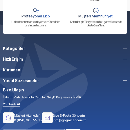
Profesyonel Ekip
Müşteri Memnuniyeti
Ürünlerimiz uzman teknisyen ve mühendisler
Sistemler için Türkiye’de en hızlı garanti ve servis
tarafından hazırlanır.
desteği sağlanır.
Kategoriler
Hızlı Erişim
Kurumsal
Yasal Sözleşmeler
Bize Ulaşın
İmbatlı Mah. Anadolu Cad. No:376/B Karşıyaka / İZMİR
Yol Tarifi Al
Müşteri Hizmetleri
Bize E-Posta Gönderin
0 (850) 303 55 35
info@gogamer.com.tr