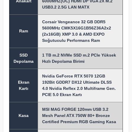
Anakart
6000MHZ(OC) HDMI DP VGA 2X M.2
USB3.2 2.5G LAN MATX
Corsair Vengeance 32 GB DDR5
5600MHz CMK5X16G1B56Z36A2x2
Ram
(2x16GB) XMP 3.0 & AMD EXPO
Soğutuculu Performans Ram
SSD
1 TB m.2 NVMe SSD m.2 PCIe Yüksek
Depolama
Hızlı Depolama Birimi
Nvidia GeForce RTX 5070 12GB
Ekran
192Bit GDDR7 DX12 Ultimate DLSS
Kartı
4.0 Nvidia Reflex 2.0 Multiframe Gen.
PCIE 5.0 Ekran Kartı
MSI MAG FORGE 120mm USB 3.2
Kasa
Mesh Panel ATX 750W 80+ Bronze
Certified Premium RGB Gaming Kasa