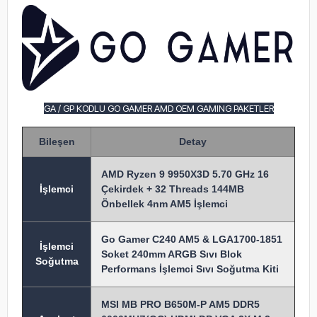
GA / GP KODLU GO GAMER AMD OEM GAMING PAKETLER
Bileşen
Detay
AMD Ryzen 9 9950X3D 5.70 GHz 16
İşlem
ci
Çekirdek + 32 Threads 144MB
Önbellek 4nm AM5 İşlemci
Go Gamer C240 AM5 & LGA1700-1851
İşlemci
Soket 240mm ARGB Sıvı Blok
Soğutma
Performans İşlemci Sıvı Soğutma Kiti
MSI MB PRO B650M-P AM5 DDR5