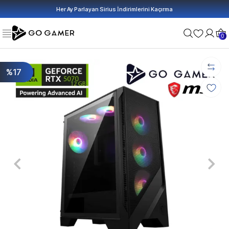
Her Ay Parlayan Sirius İndirimlerini Kaçırma
0
%17