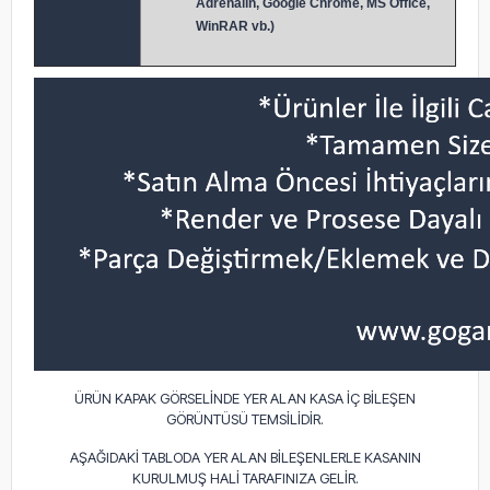
Adrenalin, Google Chrome, MS Office,
WinRAR vb.)
ÜRÜN KAPAK GÖRSELİNDE YER ALAN KASA İÇ BİLEŞEN
GÖRÜNTÜSÜ TEMSİLİDİR.
AŞAĞIDAKİ TABLODA YER ALAN BİLEŞENLERLE KASANIN
KURULMUŞ HALİ TARAFINIZA GELİR.