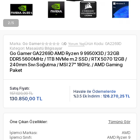
2 / 5
Marka:
Go Gamer
Ürün Kodu:
GA2269D
0/
0
Yorum Yap
Kategori:
Masaüstü Bilgisayar
Go Gamer GA2269D AMD Ryzen 9 9950X3D / 32GB
DDR5 5600MHz / 1TB NVMe m.2 SSD / RTX 5070 12GB /
240mm Sıvı Soğutma / MSI 27" 180Hz. / AMD Gaming
Paket
Satış Fiyatı:
Havale ile Ödemelerde
157.020,00 TL
%3.5 Ek İndirim :
126.270,25 TL
130.850,00 TL
Öne Çıkan Özellikler:
Tümünü Gör
İşlemci Markası:
AMD
İşlemci Sınıfı:
AMD Ryzen 9