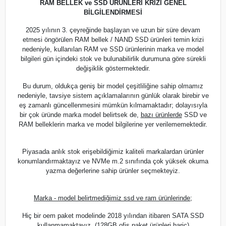
RAM BELLEK ve SSD ÜRÜNLERİ KRİZİ GENEL
BİLGİLENDİRMESİ
2025 yılının 3. çeyreğinde başlayan ve uzun bir süre devam
etmesi öngörülen RAM bellek / NAND SSD ürünleri temin krizi
nedeniyle, kullanılan RAM ve SSD ürünlerinin marka ve model
bilgileri gün içindeki stok ve bulunabilirlik durumuna göre sürekli
değişiklik göstermektedir.
Bu durum, oldukça geniş bir model çeşitliliğine sahip olmamız
nedeniyle, tavsiye sistem açıklamalarının günlük olarak birebir ve
eş zamanlı güncellenmesini mümkün kılmamaktadır; dolayısıyla
bir çok üründe marka model belirtsek de,
bazı ürünlerde
SSD ve
RAM belleklerin marka ve model bilgilerine yer verilememektedir.
Piyasada anlık stok erişebildiğimiz kaliteli markalardan ürünler
konumlandırmaktayız ve NVMe m.2 sınıfında çok yüksek okuma
yazma değerlerine sahip ürünler seçmekteyiz.
Marka - model belirtmediğimiz ssd ve ram ürünlerinde;
Hiç bir oem paket modelinde 2018 yılından itibaren SATA SSD
kullanmamaktayız. (128GB ofis paket ürünleri hariç)