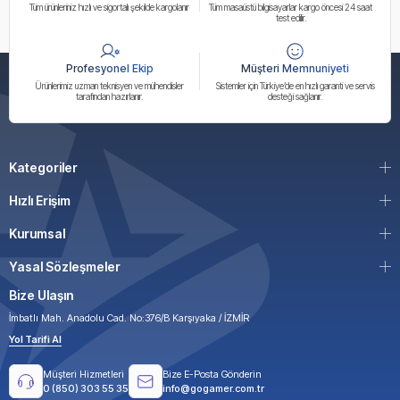
Tüm ürünleriniz hızlı ve sigortalı şekilde kargolanır
Tüm masaüstü bilgisayarlar kargo öncesi 24 saat
test edilir.
Profesyonel Ekip
Müşteri Memnuniyeti
Ürünlerimiz uzman teknisyen ve mühendisler
Sistemler için Türkiye’de en hızlı garanti ve servis
tarafından hazırlanır.
desteği sağlanır.
Kategoriler
Hızlı Erişim
Kurumsal
Yasal Sözleşmeler
Bize Ulaşın
İmbatlı Mah. Anadolu Cad. No:376/B Karşıyaka / İZMİR
Yol Tarifi Al
Müşteri Hizmetleri
Bize E-Posta Gönderin
0 (850) 303 55 35
info@gogamer.com.tr