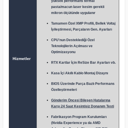
yüksek performans termal
pasta/macun laser kesim gerekli
mikron ölçütünde uygulanır
Tamamen Özel XMP Profili, Bellek Voltaj
İyileştirmesi, Parçaların Gen. Ayarları
CPU'nun Desteklediği Özel
Teknolojilerin Açılması ve
Optimizasyonu
Hizmetler
RTX Kartlar İçin ReSize Bar Ayarları vb.
Kasa İçi Akıllı Kablo Montaj Dizaynı
BIOS Üzerinde Parça Bazlı Performans
Özelleştirmeleri
Gönderim Öncesi Bileşen Hatalarına
Karşı 24 Saat Kesintisiz Donanım Testi
Fabrikasyon Program Kurulumları
(Nvidia Experience ya da AMD