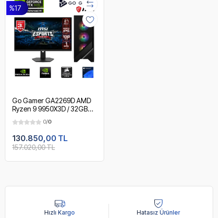
%17
Go Gamer GA2269D AMD
Ryzen 9 9950X3D / 32GB
DDR5 5600MHz / 1TB NVMe
0/
0
m.2 SSD / RTX 5070 12GB /
240mm Sıvı Soğutma / MSI
130.850,00 TL
27" 180Hz. / AMD Gaming
157.020,00 TL
Paket
Hızlı Kargo
Hatasız Ürünler