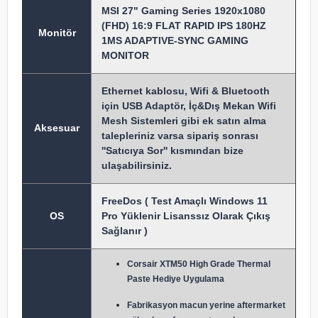
MSI 27" Gaming Series 1920x1080
(FHD) 16:9 FLAT RAPID IPS 180HZ
Monitör
1MS ADAPTIVE-SYNC GAMING
MONITOR
Ethernet kablosu, Wifi & Bluetooth
için USB Adaptör, İç&Dış Mekan Wifi
Mesh Sistemleri gibi ek satın alma
Aksesuar
talepleriniz varsa sipariş sonrası
''Satıcıya Sor'' kısmından bize
ulaşabilirsiniz.
FreeDos ( Test Amaçlı Windows 11
OS
Pro Yüklenir Lisanssız Olarak Çıkış
Sağlanır )
Corsair XTM50 High Grade Thermal
Paste Hediye Uygulama
Fabrikasyon macun y
erine aftermarket