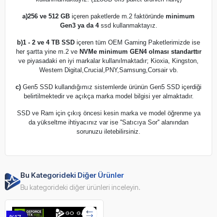
a)
256 ve 512 GB
içeren paketlerde m.2 faktöründe
minimum
Gen3 ya da 4
ssd kullanmaktayız.
b)
1 - 2 ve 4 TB SSD
içeren tüm OEM Gaming Paketlerimizde ise
her şartta yine m.2 ve
NVMe minimum GEN4 olması standarttır
ve piyasadaki en iyi markalar kullanılmaktadır; Kioxia, Kingston,
Western Digital,Crucial,PNY,Samsung,Corsair vb.
c)
Gen5 SSD kullandığımız sistemlerde ürünün Gen5 SSD içerdiği
belirtilmektedir ve açıkça marka model bilgisi yer almaktadır.
SSD ve Ram için çıkış öncesi kesin marka ve model öğrenme ya
da yükseltme ihtiyacınız var ise ''Satıcıya Sor'' alanından
sorunuzu iletebilirsiniz.
Bu Kategorideki Diğer Ürünler
Bu kategorideki diğer ürünleri inceleyin.