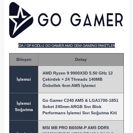
GA / GP KODLU GO GAMER AMD OEM GAMING PAKETLER
Bileşen
Detay
AMD Ryzen 9 9900X3D 5.50 GHz 12
İşlem
ci
Çekirdek + 24 Threads 140MB
Önbellek 4nm AM5 İşlemci
Go Gamer C240 AM5 & LGA1700-1851
İşlemci
Soket 240mm ARGB Sıvı Blok
Soğutma
Performans İşlemci Sıvı Soğutma Kiti
MSI MB PRO B650M-P AM5 DDR5