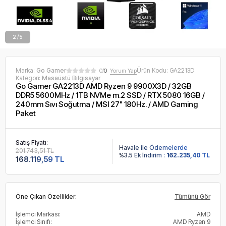
2 / 5
Marka:
Go Gamer
Ürün Kodu:
GA2213D
0/
0
Yorum Yap
Kategori:
Masaüstü Bilgisayar
Go Gamer GA2213D AMD Ryzen 9 9900X3D / 32GB
DDR5 5600MHz / 1TB NVMe m.2 SSD / RTX 5080 16GB /
240mm Sıvı Soğutma / MSI 27" 180Hz. / AMD Gaming
Paket
Satış Fiyatı:
Havale ile Ödemelerde
201.743,51 TL
%3.5 Ek İndirim :
162.235,40 TL
168.119,59 TL
Öne Çıkan Özellikler:
Tümünü Gör
İşlemci Markası:
AMD
İşlemci Sınıfı:
AMD Ryzen 9