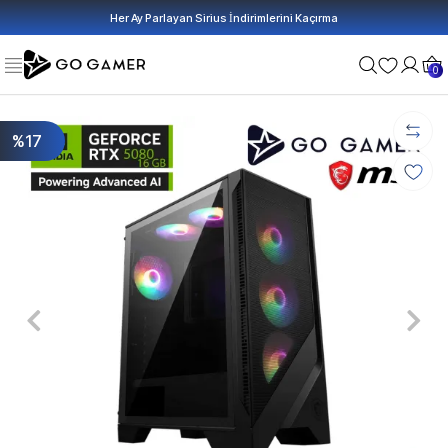
Her Ay Parlayan Sirius İndirimlerini Kaçırma
0
%17