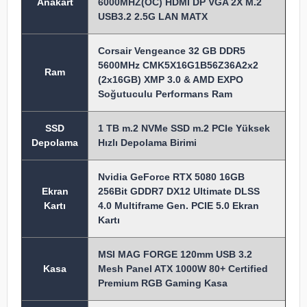
Anakart
6000MHZ(OC) HDMI DP VGA 2X M.2
USB3.2 2.5G LAN MATX
Corsair Vengeance 32 GB DDR5
5600MHz CMK5X16G1B56Z36A2x2
Ram
(2x16GB) XMP 3.0 & AMD EXPO
Soğutuculu Performans Ram
SSD
1 TB m.2 NVMe SSD m.2 PCIe Yüksek
Depolama
Hızlı Depolama Birimi
Nvidia GeForce RTX 5080 16GB
Ekran
256Bit GDDR7 DX12 Ultimate DLSS
Kartı
4.0 Multiframe Gen. PCIE 5.0 Ekran
Kartı
MSI MAG FORGE 120mm USB 3.2
Kasa
Mesh Panel ATX 1000W 80+ Certified
Premium RGB Gaming Kasa