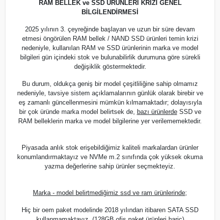
RAM BELLEK ve SSD ÜRÜNLERİ KRİZİ GENEL
BİLGİLENDİRMESİ
2025 yılının 3. çeyreğinde başlayan ve uzun bir süre devam
etmesi öngörülen RAM bellek / NAND SSD ürünleri temin krizi
nedeniyle, kullanılan RAM ve SSD ürünlerinin marka ve model
bilgileri gün içindeki stok ve bulunabilirlik durumuna göre sürekli
değişiklik göstermektedir.
Bu durum, oldukça geniş bir model çeşitliliğine sahip olmamız
nedeniyle, tavsiye sistem açıklamalarının günlük olarak birebir ve
eş zamanlı güncellenmesini mümkün kılmamaktadır; dolayısıyla
bir çok üründe marka model belirtsek de,
bazı ürünlerde
SSD ve
RAM belleklerin marka ve model bilgilerine yer verilememektedir.
Piyasada anlık stok erişebildiğimiz kaliteli markalardan ürünler
konumlandırmaktayız ve NVMe m.2 sınıfında çok yüksek okuma
yazma değerlerine sahip ürünler seçmekteyiz.
Marka - model belirtmediğimiz ssd ve ram ürünlerinde;
Hiç bir oem paket modelinde 2018 yılından itibaren SATA SSD
kullanmamaktayız. (128GB ofis paket ürünleri hariç)