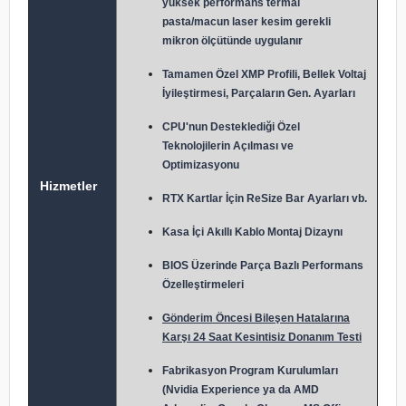
yüksek performans termal
pasta/macun laser kesim gerekli
mikron ölçütünde uygulanır
Tamamen Özel XMP Profili, Bellek Voltaj
İyileştirmesi, Parçaların Gen. Ayarları
CPU'nun Desteklediği Özel
Teknolojilerin Açılması ve
Optimizasyonu
Hizmetler
RTX Kartlar İçin ReSize Bar Ayarları vb.
Kasa İçi Akıllı Kablo Montaj Dizaynı
BIOS Üzerinde Parça Bazlı Performans
Özelleştirmeleri
Gönderim Öncesi Bileşen Hatalarına
Karşı 24 Saat Kesintisiz Donanım Testi
Fabrikasyon Program Kurulumları
(Nvidia Experience ya da AMD