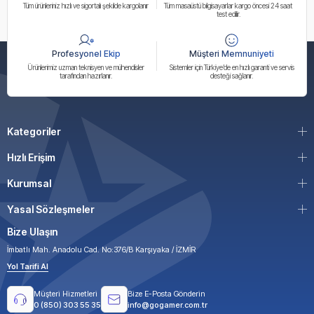
Tüm ürünleriniz hızlı ve sigortalı şekilde kargolanır
Tüm masaüstü bilgisayarlar kargo öncesi 24 saat
test edilir.
Profesyonel Ekip
Müşteri Memnuniyeti
Ürünlerimiz uzman teknisyen ve mühendisler
Sistemler için Türkiye’de en hızlı garanti ve servis
tarafından hazırlanır.
desteği sağlanır.
Kategoriler
Hızlı Erişim
Kurumsal
Yasal Sözleşmeler
Bize Ulaşın
İmbatlı Mah. Anadolu Cad. No:376/B Karşıyaka / İZMİR
Yol Tarifi Al
Müşteri Hizmetleri
Bize E-Posta Gönderin
0 (850) 303 55 35
info@gogamer.com.tr