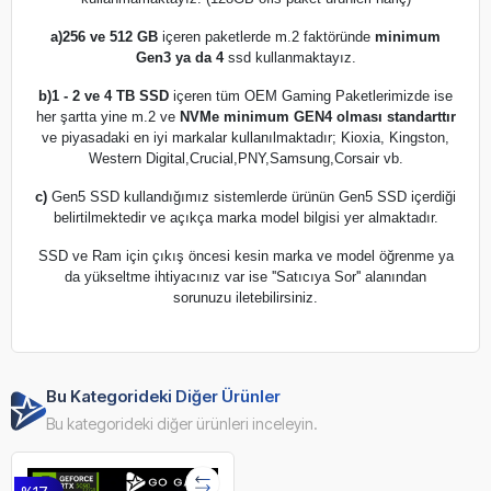
a)
256 ve 512 GB
içeren paketlerde m.2 faktöründe
minimum
Gen3 ya da 4
ssd kullanmaktayız.
b)
1 - 2 ve 4 TB SSD
içeren tüm OEM Gaming Paketlerimizde ise
her şartta yine m.2 ve
NVMe minimum GEN4 olması standarttır
ve piyasadaki en iyi markalar kullanılmaktadır; Kioxia, Kingston,
Western Digital,Crucial,PNY,Samsung,Corsair vb.
c)
Gen5 SSD kullandığımız sistemlerde ürünün Gen5 SSD içerdiği
belirtilmektedir ve açıkça marka model bilgisi yer almaktadır.
SSD ve Ram için çıkış öncesi kesin marka ve model öğrenme ya
da yükseltme ihtiyacınız var ise ''Satıcıya Sor'' alanından
sorunuzu iletebilirsiniz.
Bu Kategorideki Diğer Ürünler
Bu kategorideki diğer ürünleri inceleyin.