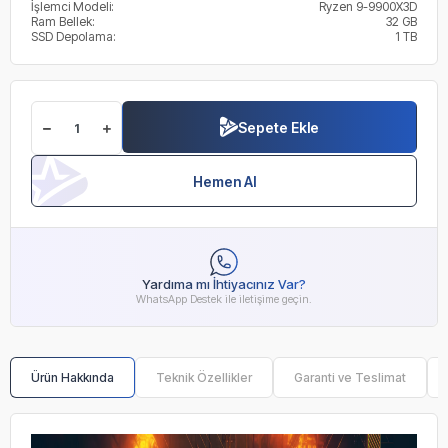
İşlemci Modeli:
Ryzen 9-9900X3D
Ram Bellek:
32 GB
SSD Depolama:
1 TB
Sepete Ekle
Hemen Al
Yardıma mı İhtiyacınız Var?
WhatsApp Destek ile iletişime geçin.
Ürün Hakkında
Teknik Özellikler
Garanti ve Teslimat