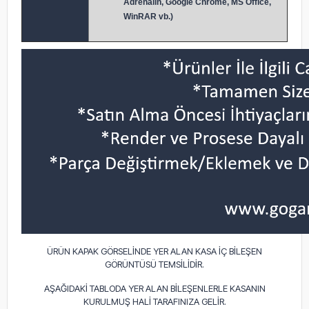
Adrenalin, Google Chrome, MS Office,
WinRAR vb.)
ÜRÜN KAPAK GÖRSELİNDE YER ALAN KASA İÇ BİLEŞEN
GÖRÜNTÜSÜ TEMSİLİDİR.
AŞAĞIDAKİ TABLODA YER ALAN BİLEŞENLERLE KASANIN
KURULMUŞ HALİ TARAFINIZA GELİR.