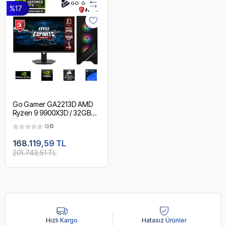
%17
Go Gamer GA2213D AMD
Ryzen 9 9900X3D / 32GB
DDR5 5600MHz / 1TB NVMe
0/
0
m.2 SSD / RTX 5080 16GB /
240mm Sıvı Soğutma / MSI
168.119,59 TL
27" 180Hz. / AMD Gaming
201.743,51 TL
Paket
Hızlı Kargo
Hatasız Ürünler