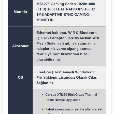
MSI 27" Gaming Series 1920x1080
(FHD) 16:9 FLAT RAPID IPS 180HZ
Monitör
1MS ADAPTIVE-SYNC GAMING
MONITOR
Ethernet kablosu, Wifi & Bluetooth
için USB Adaptör, İç&Dış Mekan Wifi
Mesh Sistemleri gibi ek satın alma
Aksesuar
talepleriniz varsa sipariş sonrası
''Satıcıya Sor'' kısmından bize
ulaşabilirsiniz.
FreeDos ( Test Amaçlı Windows 11
OS
Pro Yüklenir Lisanssız Olarak Çıkış
Sağlanır )
Corsair XTM50 High Grade Thermal
Paste Hediye Uygulama
Fabrikasyon macun y
erine aftermarket