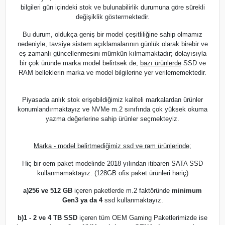
bilgileri gün içindeki stok ve bulunabilirlik durumuna göre sürekli
değişiklik göstermektedir.
Bu durum, oldukça geniş bir model çeşitliliğine sahip olmamız
nedeniyle, tavsiye sistem açıklamalarının günlük olarak birebir ve
eş zamanlı güncellenmesini mümkün kılmamaktadır; dolayısıyla
bir çok üründe marka model belirtsek de,
bazı ürünlerde
SSD ve
RAM belleklerin marka ve model bilgilerine yer verilememektedir.
Piyasada anlık stok erişebildiğimiz kaliteli markalardan ürünler
konumlandırmaktayız ve NVMe m.2 sınıfında çok yüksek okuma
yazma değerlerine sahip ürünler seçmekteyiz.
Marka - model belirtmediğimiz ssd ve ram ürünlerinde;
Hiç bir oem paket modelinde 2018 yılından itibaren SATA SSD
kullanmamaktayız. (128GB ofis paket ürünleri hariç)
a)
256 ve 512 GB
içeren paketlerde m.2 faktöründe
minimum
Gen3 ya da 4
ssd kullanmaktayız.
b)
1 - 2 ve 4 TB SSD
içeren tüm OEM Gaming Paketlerimizde ise