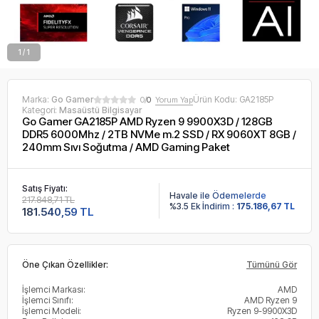
1 / 1
Marka:
Go Gamer
Ürün Kodu:
GA2185P
0/
0
Yorum Yap
Kategori:
Masaüstü Bilgisayar
Go Gamer GA2185P AMD Ryzen 9 9900X3D / 128GB
DDR5 6000Mhz / 2TB NVMe m.2 SSD / RX 9060XT 8GB /
240mm Sıvı Soğutma / AMD Gaming Paket
Satış Fiyatı:
Havale ile Ödemelerde
217.848,71 TL
%3.5 Ek İndirim :
175.186,67 TL
181.540,59 TL
Öne Çıkan Özellikler:
Tümünü Gör
İşlemci Markası:
AMD
İşlemci Sınıfı:
AMD Ryzen 9
İşlemci Modeli:
Ryzen 9-9900X3D