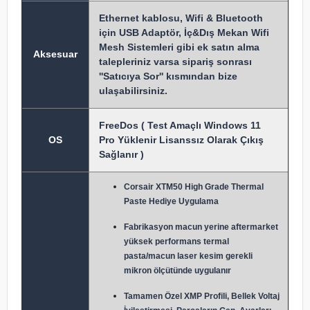
Ethernet kablosu, Wifi & Bluetooth
için USB Adaptör, İç&Dış Mekan Wifi
Mesh Sistemleri gibi ek satın alma
Aksesuar
talepleriniz varsa sipariş sonrası
''Satıcıya Sor'' kısmından bize
ulaşabilirsiniz.
FreeDos ( Test Amaçlı Windows 11
OS
Pro Yüklenir Lisanssız Olarak Çıkış
Sağlanır )
Corsair XTM50 High Grade Thermal
Paste Hediye Uygulama
Fabrikasyon macun y
erine aftermarket
yüksek performans termal
pasta/macun laser kesim gerekli
mikron ölçütünde uygulanır
Tamamen Özel XMP Profili, Bellek Voltaj