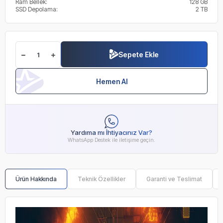
Ram Bellek:
128 GB
SSD Depolama:
2 TB
Sepete Ekle
Hemen Al
Yardıma mı İhtiyacınız Var?
WhatsApp Destek ile iletişime geçin.
Ürün Hakkında
Teknik Özellikler
Garanti ve Teslimat