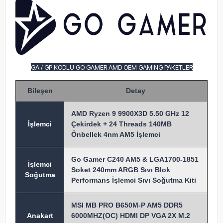
GA / GP KODLU GO GAMER AMD OEM GAMING PAKETLER
Bileşen
Detay
AMD Ryzen 9 9900X3D 5.50 GHz 12
İşlem
ci
Çekirdek + 24 Threads 140MB
Önbellek 4nm AM5 İşlemci
Go Gamer C240 AM5 & LGA1700-1851
İşlemci
Soket 240mm ARGB Sıvı Blok
Soğutma
Performans İşlemci Sıvı Soğutma Kiti
MSI MB PRO B650M-P AM5 DDR5
Anakart
6000MHZ(OC) HDMI DP VGA 2X M.2