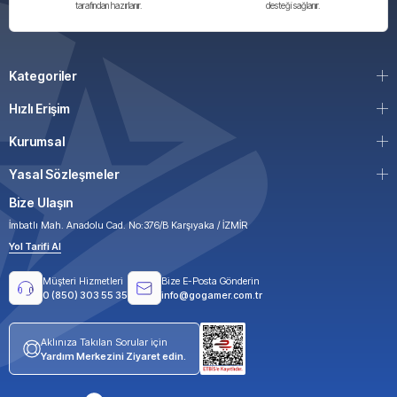
tarafından hazırlanır.
desteği sağlanır.
Kategoriler
Hızlı Erişim
Kurumsal
Yasal Sözleşmeler
Bize Ulaşın
İmbatlı Mah. Anadolu Cad. No:376/B Karşıyaka / İZMİR
Yol Tarifi Al
Müşteri Hizmetleri
Bize E-Posta Gönderin
0 (850) 303 55 35
info@gogamer.com.tr
Aklınıza Takılan Sorular için
Yardım Merkezini Ziyaret edin.