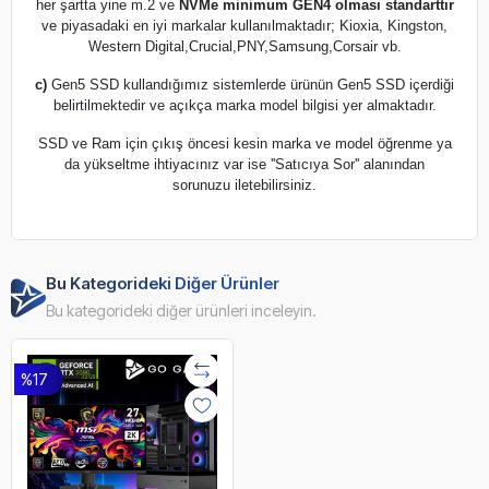
her şartta yine m.2 ve
NVMe minimum GEN4 olması standarttır
ve piyasadaki en iyi markalar kullanılmaktadır; Kioxia, Kingston,
Western Digital,Crucial,PNY,Samsung,Corsair vb.
c)
Gen5 SSD kullandığımız sistemlerde ürünün Gen5 SSD içerdiği
belirtilmektedir ve açıkça marka model bilgisi yer almaktadır.
SSD ve Ram için çıkış öncesi kesin marka ve model öğrenme ya
da yükseltme ihtiyacınız var ise ''Satıcıya Sor'' alanından
sorunuzu iletebilirsiniz.
Bu Kategorideki Diğer Ürünler
Bu kategorideki diğer ürünleri inceleyin.
%17