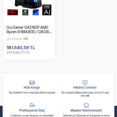
Go Gamer GA2185P AMD
Ryzen 9 9900X3D / 128GB
DDR5 6000Mhz / 2TB
0/
0
NVMe m.2 SSD / RX 9060XT
8GB / 240mm Sıvı Soğutma /
181.540,59 TL
AMD Gaming Paket
217.848,71 TL
Hızlı Kargo
Hatasız Ürünler
Tüm ürünleriniz hızlı ve sigortalı şekilde kargolanır
Tüm masaüstü bilgisayarlar kargo öncesi 24 saat
test edilir.
Profesyonel Ekip
Müşteri Memnuniyeti
Ürünlerimiz uzman teknisyen ve mühendisler
Sistemler için Türkiye’de en hızlı garanti ve servis