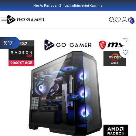
Her Ay Parlayan Sirius İndirimlerini Kaçırma
0
%17