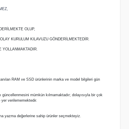
MEZ,
DERİLMEKTE OLUP,
 KOLAY KURULUM KILAVUZU GÖNDERİLMEKTEDİR.
TE YOLLANMAKTADIR.
lanılan RAM ve SSD ürünlerinin marka ve model bilgileri gün
.
nlı güncellenmesini mümkün kılmamaktadır; dolayısıyla bir çok
 yer verilememektedir.
ma yazma değerlerine sahip ürünler seçmekteyiz.