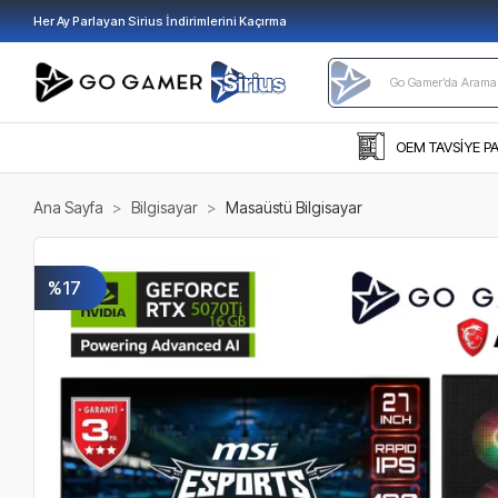
Her Ay Parlayan Sirius İndirimlerini Kaçırma
OEM TAVSİYE P
Ana Sayfa
Bilgisayar
Masaüstü Bilgisayar
%17