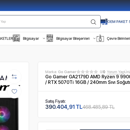
OEM PAKET S
AKETLER
Bilgisayar
Bilgisayar Bileşenleri
Çevre Birimleri
Marka:
Go Gamer
0/
0
Yorum Yap
Ür
Go Gamer GA2179D AMD Ryzen 9 990
/ RTX 5070Ti 16GB / 240mm Sıvı Soğut
Satış Fiyatı:
390.404,91 TL
468.485,89 TL