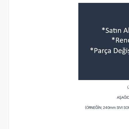
AŞAĞID
(ÖRNEĞİN; 240mm SIVI S