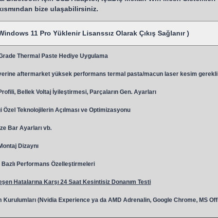
 kısmından bize ulaşabilirsiniz.
Windows 11 Pro Yüklenir Lisanssız Olarak Çıkış Sağlanır )
 Grade Thermal Paste Hediye Uygulama
y
erine aftermarket yüksek performans termal pasta/macun laser kesim gerekli
ili, Bellek Voltaj İyileştirmesi, Parçaların Gen. Ayarları
 Özel Teknolojilerin Açılması ve Optimizasyonu
ze Bar Ayarları vb.
 Montaj Dizaynı
Bazlı Performans Özelleştirmeleri
şen Hatalarına Karşı 24 Saat Kesintisiz Donanım Testi
 Kurulumları (Nvidia Experience ya da AMD Adrenalin, Google Chrome, MS Off