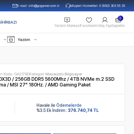
E-mail:
info@gogamer.com.tr
Müşteri Hizmetleri: 0 (850) 303 55 35
0
IHIRBAZI
Yardım Merkezi
Favorilerim
Giriş Yap
Sepetim
Yazılım
ün Kodu:
GA2179D
Kategori:
Masaüstü Bilgisayar
0X3D / 256GB DDR5 5600Mhz / 4TB NVMe m.2 SSD
ma / MSI 27" 180Hz. / AMD Gaming Paket
Havale ile Ödemelerde
%3.5 Ek İndirim :
376.740,74 TL