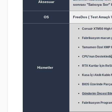
Aksesuar
sonrası ''Satıcıya Sor''
OS
FreeDos ( Test Amaçlı 
Corsair XTM50 High
Fabrikasyon macun 
Tamamen Özel XMP Prof
CPU'nun Desteklediği
RTX Kartlar İçin ReSi
Hizmetler
Kasa İçi Akıllı Kablo
BIOS Üzerinde Parça 
Gönderim Öncesi Bile
Fabrikasyon Program