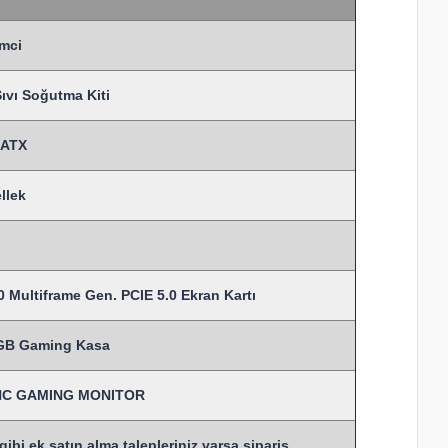
mci
vı Soğutma Kiti
MATX
llek
 Multiframe Gen. PCIE 5.0 Ekran Kartı
RGB Gaming Kasa
SYNC GAMING MONITOR
bi ek satın alma talepleriniz varsa sipariş