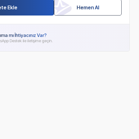
te Ekle
Hemen Al
ıma mı İhtiyacınız Var?
App Destek ile iletişime geçin.