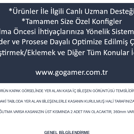
ÜRÜN KAPAK GÖRSELİNDE YER ALAN KASA İÇ BİLEŞEN GÖRÜNTÜSÜ TEMSİLİDİR
AKİ TABLODA YER ALAN BİLEŞENLERLE KASANIN KURULMUŞ HALİ TARAFINIZA
OĞUTMA VARSA KASANIZIN ÜST KISMINDA 2 ADET FAN OLACAKTIR, 360mm VARS
GENEL BİLGİLENDİRME