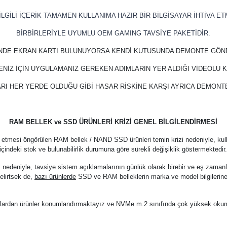
LGİLİ İÇERİK TAMAMEN KULLANIMA HAZIR BİR BİLGİSAYAR İHTİVA ET
BİRBİRLERİYLE UYUMLU OEM GAMING TAVSİYE PAKETİDİR.
İNDE EKRAN KARTI BULUNUYORSA KENDİ KUTUSUNDA DEMONTE GÖN
ENİZ İÇİN UYGULAMANIZ GEREKEN ADIMLARIN YER ALDIĞI VİDEOLU
RI HER YERDE OLDUĞU GİBİ HASAR RİSKİNE KARŞI AYRICA DEMON
RAM BELLEK ve SSD ÜRÜNLERİ KRİZİ GENEL BİLGİLENDİRMESİ
 etmesi öngörülen RAM bellek / NAND SSD ürünleri temin krizi nedeniyle, kul
içindeki stok ve bulunabilirlik durumuna göre sürekli değişiklik göstermektedir
z nedeniyle, tavsiye sistem açıklamalarının günlük olarak birebir ve eş zama
elirtsek de,
bazı ürünlerde
SSD ve RAM belleklerin marka ve model bilgilerine
arkalardan ürünler konumlandırmaktayız ve NVMe m.2 sınıfında çok yüksek oku