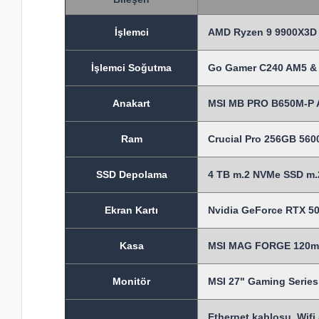
İşlem
ci
AMD Ryzen 9 9900X3D 
İşlemci Soğutma
Go Gamer C240 AM5 & 
Anakart
MSI MB PRO B650M-P 
Ram
Crucial Pro 256GB 56
SSD Depolama
4 TB m.2 NVMe SSD m.2
Ekran Kartı
Nvidia GeForce RTX 50
Kasa
MSI MAG FORGE 120mm 
Monitör
MSI 27" Gaming Seri
Ethernet kablosu, Wifi 