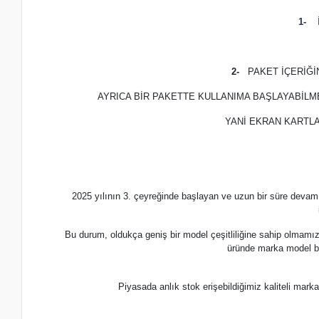
1-
İ
2-
PAKET İÇERİĞ
AYRICA BİR PAKETTE KULLANIMA BAŞLAYABİLM
YANİ EKRAN KARTLA
2025 yılının 3. çeyreğinde başlayan ve uzun bir süre devam
Bu durum, oldukça geniş bir model çeşitliliğine sahip olmamı
üründe marka model b
Piyasada anlık stok erişebildiğimiz kaliteli m