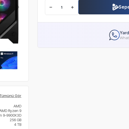
Sepe
Yard
Whats
Tümünü Gör
AMD
AMD Ryzen 9
n 9-9900X3D
256 GB
4 TB