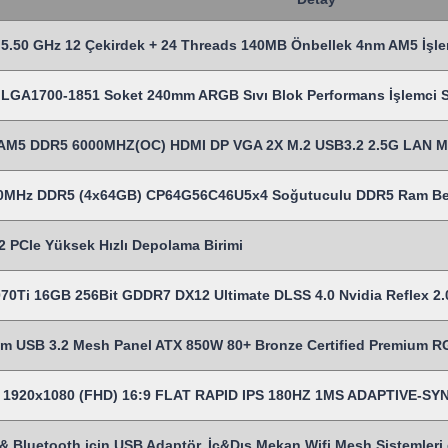
5.50 GHz 12 Çekirdek + 24 Threads 140MB Önbellek 4nm AM5 İşle
LGA1700-1851 Soket 240mm ARGB Sıvı Blok Performans İşlemci Sı
AM5 DDR5 6000MHZ(OC) HDMI DP VGA 2X M.2 USB3.2 2.5G LAN 
00MHz DDR5 (4x64GB) CP64G56C46U5x4 Soğutuculu DDR5 Ram Be
 PCIe Yüksek Hızlı Depolama Birimi
70Ti 16GB 256Bit GDDR7 DX12 Ultimate DLSS 4.0 Nvidia Reflex 2.0
USB 3.2 Mesh Panel ATX 850W 80+ Bronze Certified Premium 
es 1920x1080 (FHD) 16:9 FLAT RAPID IPS 180HZ 1MS ADAPTIVE-
& Bluetooth için USB Adaptör, İç&Dış Mekan Wifi Mesh Sistemleri gi