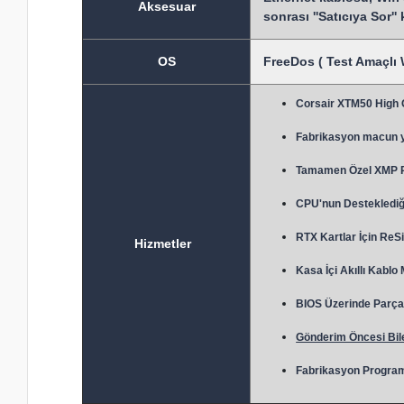
Aksesuar
sonrası ''Satıcıya Sor''
OS
FreeDos ( Test Amaçlı 
Corsair XTM50 High
Fabrikasyon macun 
Tamamen Özel XMP Prof
CPU'nun Desteklediği
RTX Kartlar İçin ReSi
Hizmetler
Kasa İçi Akıllı Kablo
BIOS Üzerinde Parça 
Gönderim Öncesi Bile
Fabrikasyon Program