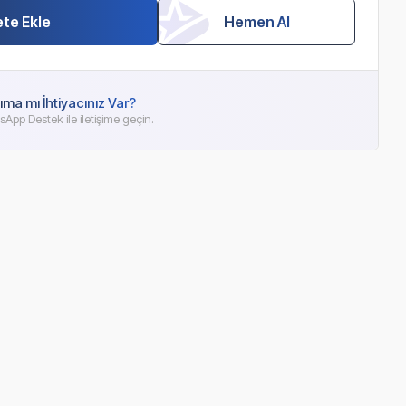
te Ekle
Hemen Al
ıma mı İhtiyacınız Var?
App Destek ile iletişime geçin.