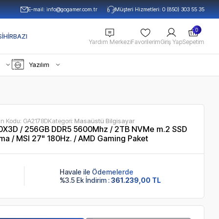
E-mail:
info@gogamer.com.tr
Müşteri Hizmetleri: 0 (850) 303 55 35
0
IHIRBAZI
Yardım Merkezi
Favorilerim
Giriş Yap
Sepetim
Yazılım
ün Kodu:
GA2178D
Kategori:
Masaüstü Bilgisayar
0X3D / 256GB DDR5 5600Mhz / 2TB NVMe m.2 SSD
ma / MSI 27" 180Hz. / AMD Gaming Paket
Havale ile Ödemelerde
%3.5 Ek İndirim :
361.239,00 TL