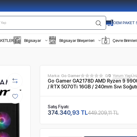
OEM PAKET S
AKETLER
Bilgisayar
Bilgisayar Bileşenleri
Çevre Birimleri
Marka:
Go Gamer
0/
0
Yorum Yap
Ür
Go Gamer GA2178D AMD Ryzen 9 990
/ RTX 5070Ti 16GB / 240mm Sıvı Soğut
Satış Fiyatı:
374.340,93 TL
449.209,11 TL