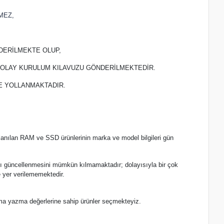
MEZ,
DERİLMEKTE OLUP,
 KOLAY KURULUM KILAVUZU GÖNDERİLMEKTEDİR.
TE YOLLANMAKTADIR.
lanılan RAM ve SSD ürünlerinin marka ve model bilgileri gün
.
nlı güncellenmesini mümkün kılmamaktadır; dolayısıyla bir çok
 yer verilememektedir.
ma yazma değerlerine sahip ürünler seçmekteyiz.