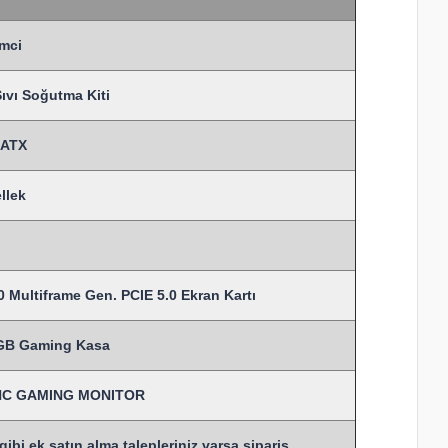
mci
vı Soğutma Kiti
MATX
llek
 Multiframe Gen. PCIE 5.0 Ekran Kartı
RGB Gaming Kasa
SYNC GAMING MONITOR
bi ek satın alma talepleriniz varsa sipariş