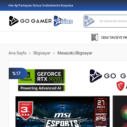
Her Ay Parlayan Sirius İndirimlerini Kaçırma
OEM TAVSİYE P
Ana Sayfa
Bilgisayar
Masaüstü Bilgisayar
%17