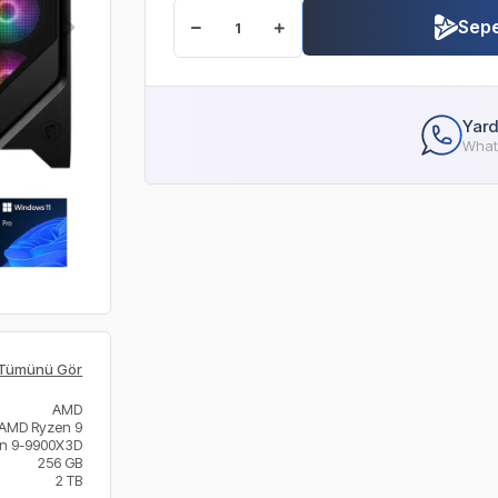
Sepe
Yard
Whats
Tümünü Gör
AMD
AMD Ryzen 9
n 9-9900X3D
256 GB
2 TB