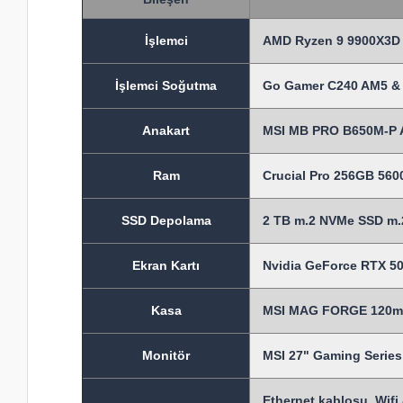
İşlem
ci
AMD Ryzen 9 9900X3D 
İşlemci Soğutma
Go Gamer C240 AM5 & 
Anakart
MSI MB PRO B650M-P 
Ram
Crucial Pro 256GB 56
SSD Depolama
2 TB m.2 NVMe SSD m.2
Ekran Kartı
Nvidia GeForce RTX 50
Kasa
MSI MAG FORGE 120mm 
Monitör
MSI 27" Gaming Seri
Ethernet kablosu, Wifi 