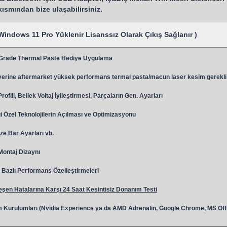
 kısmından bize ulaşabilirsiniz.
Windows 11 Pro Yüklenir Lisanssız Olarak Çıkış Sağlanır )
 Grade Thermal Paste Hediye Uygulama
y
erine aftermarket yüksek performans termal pasta/macun laser kesim gerekli
ili, Bellek Voltaj İyileştirmesi, Parçaların Gen. Ayarları
 Özel Teknolojilerin Açılması ve Optimizasyonu
ze Bar Ayarları vb.
 Montaj Dizaynı
Bazlı Performans Özelleştirmeleri
şen Hatalarına Karşı 24 Saat Kesintisiz Donanım Testi
 Kurulumları (Nvidia Experience ya da AMD Adrenalin, Google Chrome, MS Off