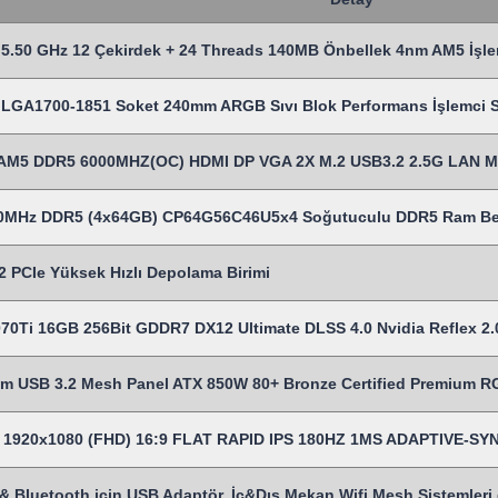
5.50 GHz 12 Çekirdek + 24 Threads 140MB Önbellek 4nm AM5 İşle
LGA1700-1851 Soket 240mm ARGB Sıvı Blok Performans İşlemci Sı
AM5 DDR5 6000MHZ(OC) HDMI DP VGA 2X M.2 USB3.2 2.5G LAN 
00MHz DDR5 (4x64GB) CP64G56C46U5x4 Soğutuculu DDR5 Ram Be
 PCIe Yüksek Hızlı Depolama Birimi
70Ti 16GB 256Bit GDDR7 DX12 Ultimate DLSS 4.0 Nvidia Reflex 2.0
USB 3.2 Mesh Panel ATX 850W 80+ Bronze Certified Premium 
es 1920x1080 (FHD) 16:9 FLAT RAPID IPS 180HZ 1MS ADAPTIVE-
& Bluetooth için USB Adaptör, İç&Dış Mekan Wifi Mesh Sistemleri gi