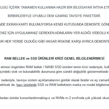
LGİLİ İÇERİK TAMAMEN KULLANIMA HAZIR BİR BİLGİSAYAR İHTİVA ET
BİRBİRLERİYLE UYUMLU OEM GAMING TAVSİYE PAKETİDİR.
İNDE EKRAN KARTI BULUNUYORSA KENDİ KUTUSUNDA DEMONTE GÖN
ENİZ İÇİN UYGULAMANIZ GEREKEN ADIMLARIN YER ALDIĞI VİDEOLU
RI HER YERDE OLDUĞU GİBİ HASAR RİSKİNE KARŞI AYRICA DEMON
RAM BELLEK ve SSD ÜRÜNLERİ KRİZİ GENEL BİLGİLENDİRMESİ
 etmesi öngörülen RAM bellek / NAND SSD ürünleri temin krizi nedeniyle, kul
içindeki stok ve bulunabilirlik durumuna göre sürekli değişiklik göstermektedir
z nedeniyle, tavsiye sistem açıklamalarının günlük olarak birebir ve eş zama
elirtsek de,
bazı ürünlerde
SSD ve RAM belleklerin marka ve model bilgilerine
arkalardan ürünler konumlandırmaktayız ve NVMe m.2 sınıfında çok yüksek oku