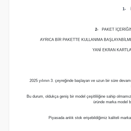
1-
İ
2-
PAKET İÇERİĞ
AYRICA BİR PAKETTE KULLANIMA BAŞLAYABİLM
YANİ EKRAN KARTLA
2025 yılının 3. çeyreğinde başlayan ve uzun bir süre devam
Bu durum, oldukça geniş bir model çeşitliliğine sahip olmamı
üründe marka model b
Piyasada anlık stok erişebildiğimiz kaliteli m