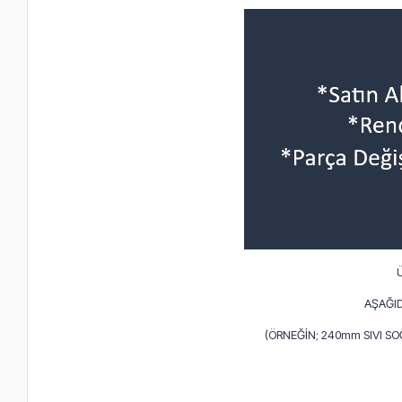
AŞAĞID
(ÖRNEĞİN; 240mm SIVI S