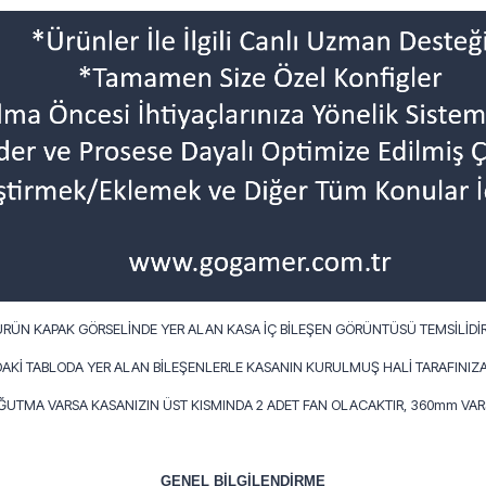
ÜRÜN KAPAK GÖRSELİNDE YER ALAN KASA İÇ BİLEŞEN GÖRÜNTÜSÜ TEMSİLİDİR
AKİ TABLODA YER ALAN BİLEŞENLERLE KASANIN KURULMUŞ HALİ TARAFINIZA
OĞUTMA VARSA KASANIZIN ÜST KISMINDA 2 ADET FAN OLACAKTIR, 360mm VARS
GENEL BİLGİLENDİRME