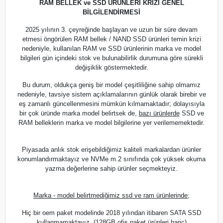
RAM BELLEK ve SSD ÜRÜNLERİ KRİZİ GENEL
BİLGİLENDİRMESİ
2025 yılının 3. çeyreğinde başlayan ve uzun bir süre devam
etmesi öngörülen RAM bellek / NAND SSD ürünleri temin krizi
nedeniyle, kullanılan RAM ve SSD ürünlerinin marka ve model
bilgileri gün içindeki stok ve bulunabilirlik durumuna göre sürekli
değişiklik göstermektedir.
Bu durum, oldukça geniş bir model çeşitliliğine sahip olmamız
nedeniyle, tavsiye sistem açıklamalarının günlük olarak birebir ve
eş zamanlı güncellenmesini mümkün kılmamaktadır; dolayısıyla
bir çok üründe marka model belirtsek de,
bazı ürünlerde
SSD ve
RAM belleklerin marka ve model bilgilerine yer verilememektedir.
Piyasada anlık stok erişebildiğimiz kaliteli markalardan ürünler
konumlandırmaktayız ve NVMe m.2 sınıfında çok yüksek okuma
yazma değerlerine sahip ürünler seçmekteyiz.
Marka - model belirtmediğimiz ssd ve ram ürünlerinde;
Hiç bir oem paket modelinde 2018 yılından itibaren SATA SSD
kullanmamaktayız. (128GB ofis paket ürünleri hariç)