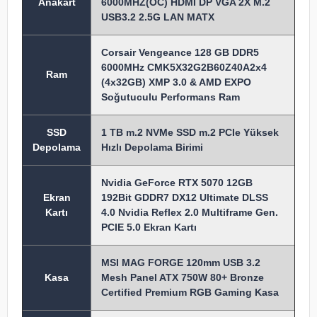
Anakart
6000MHZ(OC) HDMI DP VGA 2X M.2
USB3.2 2.5G LAN MATX
Corsair Vengeance 128 GB DDR5
6000MHz CMK5X32G2B60Z40A2x4
Ram
(4x32GB) XMP 3.0 & AMD EXPO
Soğutuculu Performans Ram
SSD
1 TB m.2 NVMe SSD m.2 PCIe Yüksek
Depolama
Hızlı Depolama Birimi
Nvidia GeForce RTX 5070 12GB
Ekran
192Bit GDDR7 DX12 Ultimate DLSS
Kartı
4.0 Nvidia Reflex 2.0 Multiframe Gen.
PCIE 5.0 Ekran Kartı
MSI MAG FORGE 120mm USB 3.2
Kasa
Mesh Panel ATX 750W 80+ Bronze
Certified Premium RGB Gaming Kasa