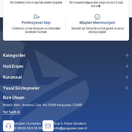
Tüm ürünleriniz hızlı ve sigortalı şekilde kargolanır
Tüm masaüstü bilgisayarlar kargo öncesi 24 saat
test edilir.
Profesyonel Ekip
Müşteri Memnuniyeti
Ürünlerimiz uzman teknisyen ve mühendisler
Sistemler için Türkiye’de en hızlı garanti ve servis
tarafından hazırlanır.
desteği sağlanır.
Kategoriler
Hızlı Erişim
Kurumsal
Yasal Sözleşmeler
Bize Ulaşın
İmbatlı Mah. Anadolu Cad. No:376/B Karşıyaka / İZMİR
Yol Tarifi Al
Müşteri Hizmetleri
Bize E-Posta Gönderin
0 (850) 303 55 35
info@gogamer.com.tr