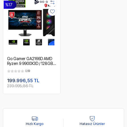
%17
Go Gamer GA2166D AMD
Ryzen 9 9900X3D / 128GB
DDR5 6000Mhz / 1TB NVMe
0/
0
m.2 SSD / RTX 5070 12GB /
240mm Sıvı Soğutma / MSI
199.996,55 TL
27" 180Hz. / AMD Gaming
239.995,86 TL
Paket
Hızlı Kargo
Hatasız Ürünler