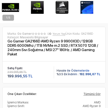
2 / 5
Marka:
Go Gamer
Ürün Kodu:
GA2166D
0/
0
Yorum Yap
Kategori:
Masaüstü Bilgisayar
Go Gamer GA2166D AMD Ryzen 9 9900X3D / 128GB
DDR5 6000Mhz / 1TB NVMe m.2 SSD / RTX 5070 12GB /
240mm Sıvı Soğutma / MSI 27" 180Hz. / AMD Gaming
Paket
Satış Fiyatı:
Havale ile Ödemelerde
239.995,86 TL
%3.5 Ek İndirim :
192.996,67 TL
199.996,55 TL
Öne Çıkan Özellikler:
Tümünü Gör
İşlemci Markası:
AMD
İşlemci Sınıfı:
AMD Ryzen 9