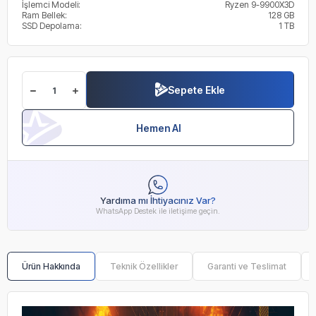
İşlemci Modeli:
Ryzen 9-9900X3D
Ram Bellek:
128 GB
SSD Depolama:
1 TB
Sepete Ekle
Hemen Al
Yardıma mı İhtiyacınız Var?
WhatsApp Destek ile iletişime geçin.
Ürün Hakkında
Teknik Özellikler
Garanti ve Teslimat