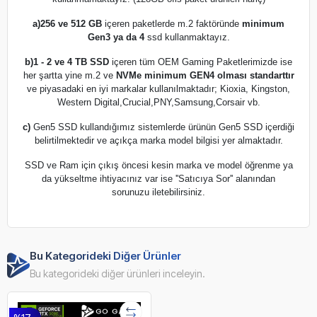
a)
256 ve 512 GB
içeren paketlerde m.2 faktöründe
minimum
Gen3 ya da 4
ssd kullanmaktayız.
b)
1 - 2 ve 4 TB SSD
içeren tüm OEM Gaming Paketlerimizde ise
her şartta yine m.2 ve
NVMe minimum GEN4 olması standarttır
ve piyasadaki en iyi markalar kullanılmaktadır; Kioxia, Kingston,
Western Digital,Crucial,PNY,Samsung,Corsair vb.
c)
Gen5 SSD kullandığımız sistemlerde ürünün Gen5 SSD içerdiği
belirtilmektedir ve açıkça marka model bilgisi yer almaktadır.
SSD ve Ram için çıkış öncesi kesin marka ve model öğrenme ya
da yükseltme ihtiyacınız var ise ''Satıcıya Sor'' alanından
sorunuzu iletebilirsiniz.
Bu Kategorideki Diğer Ürünler
Bu kategorideki diğer ürünleri inceleyin.