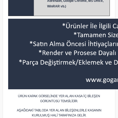
Adrenalin, Google Chrome, MS Office,
WinRAR vb.)
ÜRÜN KAPAK GÖRSELİNDE YER ALAN KASA İÇ BİLEŞEN
GÖRÜNTÜSÜ TEMSİLİDİR.
AŞAĞIDAKİ TABLODA YER ALAN BİLEŞENLERLE KASANIN
KURULMUŞ HALİ TARAFINIZA GELİR.