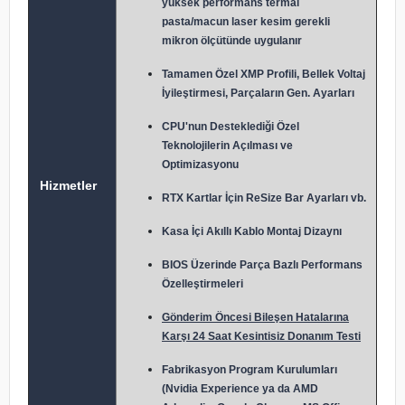
yüksek performans termal
pasta/macun laser kesim gerekli
mikron ölçütünde uygulanır
Tamamen Özel XMP Profili, Bellek Voltaj
İyileştirmesi, Parçaların Gen. Ayarları
CPU'nun Desteklediği Özel
Teknolojilerin Açılması ve
Optimizasyonu
Hizmetler
RTX Kartlar İçin ReSize Bar Ayarları vb.
Kasa İçi Akıllı Kablo Montaj Dizaynı
BIOS Üzerinde Parça Bazlı Performans
Özelleştirmeleri
Gönderim Öncesi Bileşen Hatalarına
Karşı 24 Saat Kesintisiz Donanım Testi
Fabrikasyon Program Kurulumları
(Nvidia Experience ya da AMD