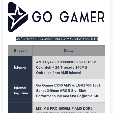
GA / GP KODLU GO GAMER AMD OEM GAMING PAKETLER
Bileşen
Detay
AMD Ryzen 9 9900X3D 5.50 GHz 12
İşlem
ci
Çekirdek + 24 Threads 140MB
Önbellek 4nm AM5 İşlemci
Go Gamer C240 AM5 & LGA1700-1851
İşlemci
Soket 240mm ARGB Sıvı Blok
Soğutma
Performans İşlemci Sıvı Soğutma Kiti
MSI MB PRO B650M-P AM5 DDR5