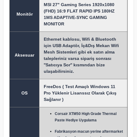
MSI 27" Gaming Series 1920x1080
(FHD) 16:9 FLAT RAPID IPS 180HZ
Monitör
1MS ADAPTIVE-SYNC GAMING
MONITOR
Ethernet kablosu, Wifi & Bluetooth
için USB Adaptör, İç&Dış Mekan Wifi
Mesh Sistemleri gibi ek satın alma
Aksesuar
talepleriniz varsa sipariş sonrası
''Satıcıya Sor'' kısmından bize
ulaşabilirsiniz.
FreeDos ( Test Amaçlı Windows 11
OS
Pro Yüklenir Lisanssız Olarak Çıkış
Sağlanır )
Corsair XTM50 High Grade Thermal
Paste Hediye Uygulama
Fabrikasyon macun y
erine aftermarket